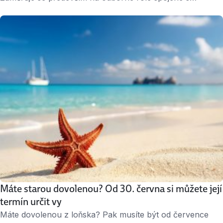
technologickou transformací a budoucností mobility. Jak
ale vypadá nábor z druhé strany? Co personalisté během
pohovoru sledují? A proč pro ně nebývá nejdůležitější
perfektní životopis? Mluvili jsme se třemi náboráři ze
Škoda Auto. Každý z nich hledá jiné profily lidí, …
Máte starou dovolenou? Od 30. června si můžete její
termín určit vy
Máte dovolenou z loňska? Pak musíte být od července