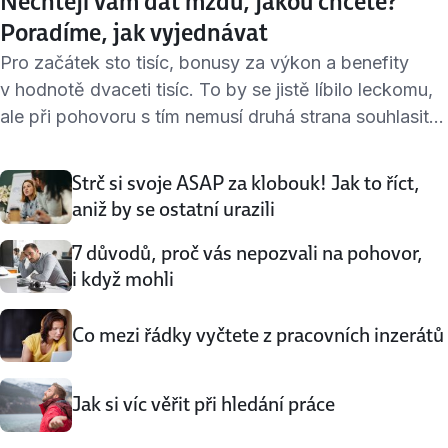
Nechtějí vám dat mzdu, jakou chcete?
Poradíme, jak vyjednávat
Pro začátek sto tisíc, bonusy za výkon a benefity
v hodnotě dvaceti tisíc. To by se jistě líbilo leckomu,
ale při pohovoru s tím nemusí druhá strana souhlasit.
Můžete se zvednout a odejít od stolu, anebo… Zůstat
a pokusit se vyjednávat. Kolik byste chtěli? Tohle
Strč si svoje ASAP za klobouk! Jak to říct,
musíte vědět. Mzdy se odvíjejí od délky praxe, oboru,
aniž by se ostatní urazili
regionu i […]
7 důvodů, proč vás nepozvali na pohovor,
i když mohli
Co mezi řádky vyčtete z pracovních inzerátů
Jak si víc věřit při hledání práce