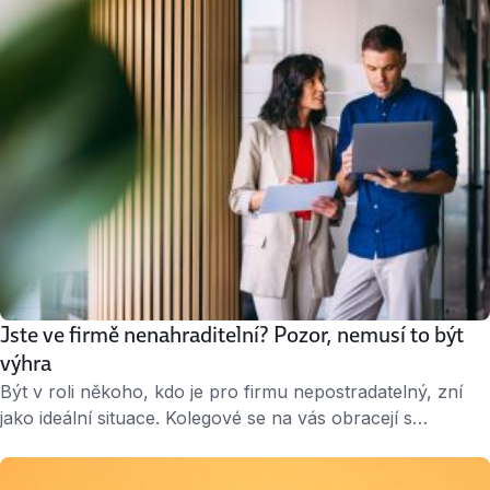
obětí podvodu? Přinášíme sedmero rad. S neseriózními
nabídkami práce se můžete setkat bohužel naprosto
všude, …
Jste ve firmě nenahraditelní? Pozor, nemusí to být
výhra
Být v roli někoho, kdo je pro firmu nepostradatelný, zní
jako ideální situace. Kolegové se na vás obracejí s
problémy, máte moc rozhodovat a vedení ví, že bez vás
by některé věci jednoduše nefungovaly. Jenže právě v