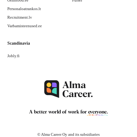
Otsintood.ee
Pulser
Personaloatrankos.lt
Recruitment.lv
Varbamisteenused.ee
Scandinavia
Jobly.fi
A better world of work for
everyone
.
© Alma Career Oy and its subsidiaries