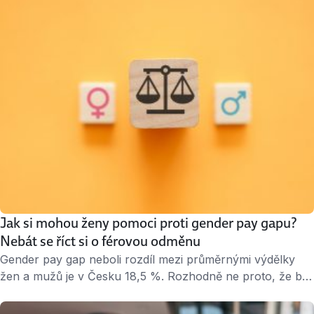
tom může být háček. Pokud na jednom člověku stojí příliš
velká odpovědnost, časem se může ocitnout v pasti. …
Jak si mohou ženy pomoci proti gender pay gapu?
Nebát se říct si o férovou odměnu
Gender pay gap neboli rozdíl mezi průměrnými výdělky
žen a mužů je v Česku 18,5 %. Rozhodně ne proto, že by
ženy byly méně schopné nebo odváděly horší práci. I
když plánovaná evropská směrnice má nerovnosti v