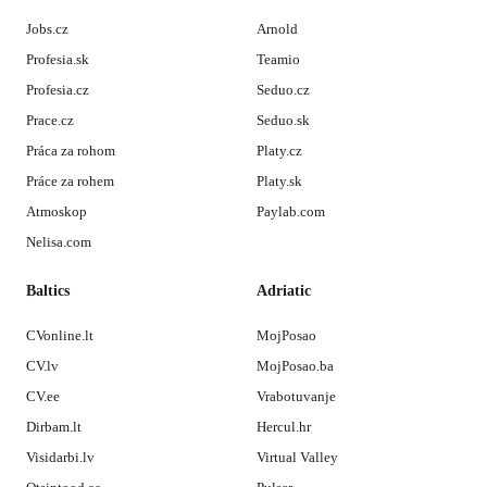
Jobs.cz
Arnold
Profesia.sk
Teamio
Profesia.cz
Seduo.cz
Prace.cz
Seduo.sk
Práca za rohom
Platy.cz
Práce za rohem
Platy.sk
Atmoskop
Paylab.com
Nelisa.com
Baltics
Adriatic
CVonline.lt
MojPosao
CV.lv
MojPosao.ba
CV.ee
Vrabotuvanje
Dirbam.lt
Hercul.hr
Visidarbi.lv
Virtual Valley