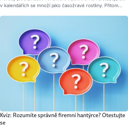
v kalendářích se množí jako časožravé rostliny. Přitom
dobře vedená porada dokáže ušetřit hodiny práce. Ta
špatná spotřebuje čas spousty lidí a zbyde po ní něco
jako: „diskuse bude pokračovat příště“. Jak zařídit, aby
svolaná schůzka skutečně k něčemu byla? Když svoláváte
poradu vy 1. …
Kvíz: Rozumíte správně firemní hantýrce? Otestujte
se