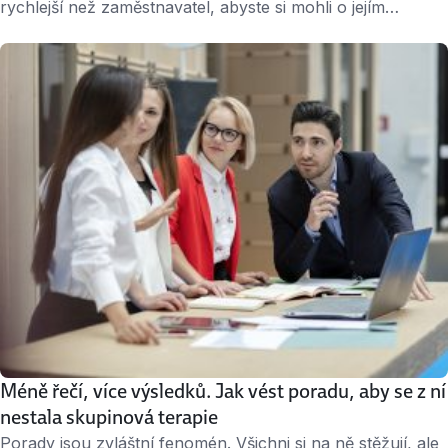
rychlejší než zaměstnavatel, abyste si mohli o jejím
čerpání rozhodovat. V jaké další situaci vám musí
zaměstnavatel při vybírání dovolené vyhovět? A lze ji
proplatit? Podívejte se, jak to je. Připomeňme, co platí
podle zákona, byť praxe v mnoha firmách bývá volnější,
než zákon stanuje. Podle …
Méně řečí, více výsledků. Jak vést poradu, aby se z ní
nestala skupinová terapie
Porady jsou zvláštní fenomén. Všichni si na ně stěžují, ale