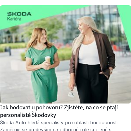
konečně přichází telefon s nabídkou místa. Jenže… tahle
práce nebyla zrovna mezi vašimi favority. Máte kývnout,
nebo čekat na lepší nabídku? Plat by mohl být o něco
vyšší. Nebo je kancelář dost z ruky. Případně vás zarazí
náplň práce, …
Jak bodovat u pohovoru? Zjistěte, na co se ptají
personalisté Škodovky
Škoda Auto hledá specialisty pro oblasti budoucnosti.
Zaměřuje se především na odborné role spojené s