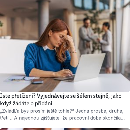
odměňování odstranit, už teď si ženy mohou říct o vyšší
mzdu. Jak na to? Co je gender pay …
Jste přetížení? Vyjednávejte se šéfem stejně, jako
když žádáte o přidání
„Zvládl/a bys prosím ještě tohle?“ Jedna prosba, druhá,
třetí… A najednou zjišťujete, že pracovní doba skončila
před dvěma hodinami, ale vy pořád trčíte u počítače. Zní