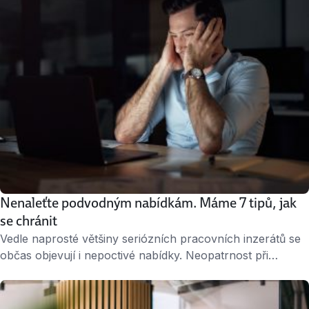
Nenaleťte podvodným nabídkám. Máme 7 tipů, jak
se chránit
Vedle naprosté většiny seriózních pracovních inzerátů se
občas objevují i nepoctivé nabídky. Neopatrnost při
sdělování osobních údajů nebo touha po snadném
přivýdělku vás mohou stát spoustu peněz i problémů. Jak
se při komunikaci na internetu chovat, abyste se nestali