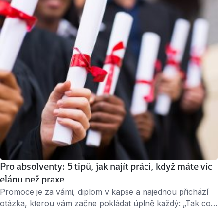
vám to povědomě? Pak je načase se ozvat. Udělejte to ale
chytře. Na rozhovor se šéfem se připravte stejně, jako
když se chystáte vyjednávat o zvýšení mzdy. Podle
výzkumu …
Pro absolventy: 5 tipů, jak najít práci, když máte víc
elánu než praxe
Promoce je za vámi, diplom v kapse a najednou přichází
otázka, kterou vám začne pokládat úplně každý: „Tak co,
už máš práci?“ Možná ještě ne, ale to se může rychle