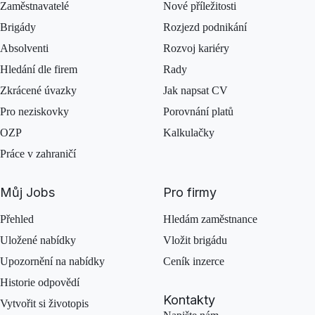
Zaměstnavatelé
Nové příležitosti
Brigády
Rozjezd podnikání
Absolventi
Rozvoj kariéry
Hledání dle firem
Rady
Zkrácené úvazky
Jak napsat CV
Pro neziskovky
Porovnání platů
OZP
Kalkulačky
Práce v zahraničí
Můj Jobs
Pro firmy
Přehled
Hledám zaměstnance
Uložené nabídky
Vložit brigádu
Upozornění na nabídky
Ceník inzerce
Historie odpovědí
Kontakty
Vytvořit si životopis