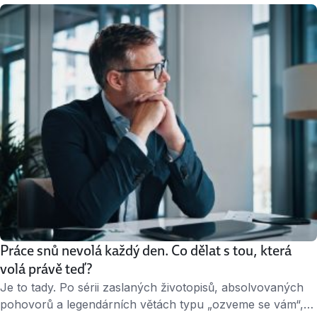
změnit. Tady je několik tipů, které vás při hledání prvního
zaměstnání správně nasměrují. 1. Začněte na Jobs.cz
Jedním z nejlepších míst, kde začít, je pracovní …
Práce snů nevolá každý den. Co dělat s tou, která
volá právě teď?
Je to tady. Po sérii zaslaných životopisů, absolvovaných
pohovorů a legendárních větách typu „ozveme se vám“,