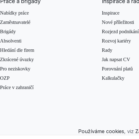
Práce a brigády
Inspirace a ra
Nabídky práce
Inspirace
Zaměstnavatelé
Nové příležitosti
Brigády
Rozjezd podnikání
Absolventi
Rozvoj kariéry
Hledání dle firem
Rady
Zkrácené úvazky
Jak napsat CV
Pro neziskovky
Porovnání platů
OZP
Kalkulačky
Práce v zahraničí
Používáme cookies
, viz
Z