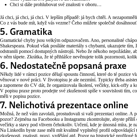
Chci si dále prohlubovat své znalosti v oboru…
Já chci, já chci, já chci. V lepším případě: já bych chtěl. A nezapomněli 
Co z vás bude mít, když vás vezme? Čeho můžete společně dosáhnout
5. Gramatika
Gramatické chyby jsou velkým odpuzovačem. Ano, personalisté chápou, 
Shakespeara. Pokud však posíláte materiály s chybami, ukazujete tím, že
odstranili pomocí dostupných nástrojů. Nebo že někoho nepožádáte, ab
v něm tápete. Zkrátka, že té přihlášce nevěnujete tolik pozornosti, kolik
6. Nedostatečně popsaná praxe
Někdy lidé v rámci pozice dělají spoustu činností, které do té pozice vlas
věnovat v nové práci. V životopisu je ale nezmíní. Typicky třeba asiste
a zapomene do CV dát, že organizovala školení, večírky, kick-offy a ko
V popisu praxe proto prodejte své zkušenosti spíše v souvislosti tím, co 
měli v popisu pozice.
7. Nelichotivá prezentace online
Možná, že než vám zavolali, prostudovali si vaši prezentaci online. A p
pozor? Zejména na Facebooku a Instagramu zkontrolujte, abyste příliš
večírky a stavy pod vlivem čehokoliv. Určení, kde je únosná míra, je n
Na LinkedIn byste zase měli mít kvalitně vyplněný profil odpovídající 
zkušenosti, znalosti, praxi, vzdělání atd. Pozor na historické profilové 