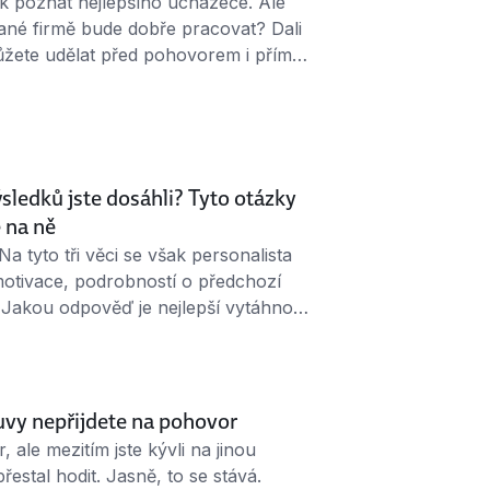
jak poznat nejlepšího uchazeče. Ale
dané firmě bude dobře pracovat? Dali
můžete udělat před pohovorem i přímo
Firemní kultura. Jaké to tam je? Tak
osobnost, je i firemní kultura …
sledků jste dosáhli? Tyto otázky
e na ně
a tyto tři věci se však personalista
 motivace, podrobností o předchozí
 Jakou odpověď je nejlepší vytáhnout
1. Co vás motivuje ke změně práce?
ou vaše silné a slabé stránky“ možná
uvy nepřijdete na pohovor
ale mezitím jste kývli na jinou
estal hodit. Jasně, to se stává.