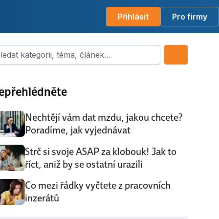
Přihlásit
Pro firmy
dat kategorii, téma, článek…
epřehlédněte
Nechtějí vám dat mzdu, jakou chcete?
Poradíme, jak vyjednávat
Strč si svoje ASAP za klobouk! Jak to
říct, aniž by se ostatní urazili
Co mezi řádky vyčtete z pracovních
inzerátů