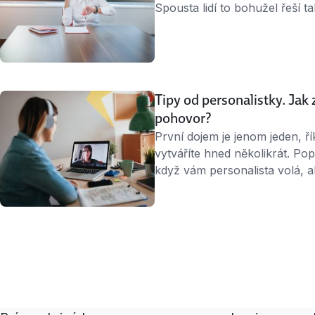
Spousta lidí to bohužel řeší t
prostě nepřijdou. Možná si řík
pracovat.“ Nebo: „Určitě si poz
Tipy od personalistky. Jak
pohovor?
První dojem je jenom jeden, ří
vytváříte hned několikrát. Po
když vám personalista volá, a
sympatie spolehlivě zničí, kd
a zmateně, protože si nedoká
vlastně volají a proč. Šanci u