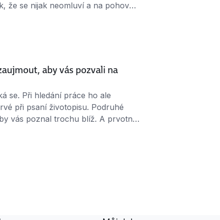
ak, že se nijak neomluví a na pohovor
ají: „No a co, stejně v té firmě nebudu
vali víc lidí, moje …
 zaujmout, aby vás pozvali na
ká se. Při hledání práce ho ale
prvé při psaní životopisu. Podruhé
by vás poznal trochu blíž. A prvotní
yž do telefonu zníte překvapeně
žete uvědomit, z jaké firmy vám
dělat …