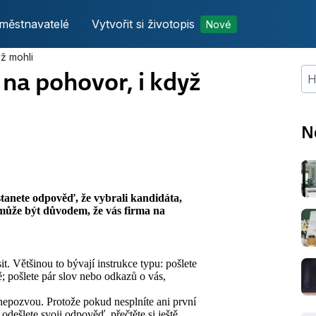
městnavatelé
Vytvořit si životopis
Nové
ž mohli
 na pohovor, i když
Hle
N
stanete odpověď, že vybrali kandidáta,
může být důvodem, že vás firma na
it. Většinou to bývají instrukce typu: pošlete
ě; pošlete pár slov nebo odkazů o vás,
nepozvou. Protože pokud nesplníte ani první
dešlete svoji odpověď, přečtěte si ještě