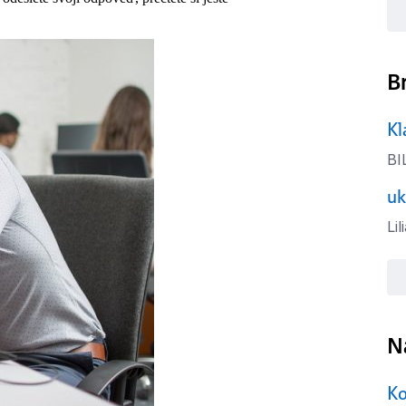
B
Kl
BIL
uk
Li
N
Ko