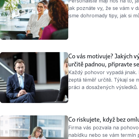
Personalisté mají nos na to, 
jak poznáte vy, že se vám v 
jsme dohromady tipy, jak si 
během něj pestřejší obrázek. 
jako je každý člověk unikátní 
Co vás motivuje? Jakých vý
určitě padnou, připravte s
Každý pohovor vypadá jinak. N
zeptá téměř určitě. Týkají se
práci a dosažených výsledků.
z rukávu? » 3 minuty čtení « 
Otřepané otázky typu „jaké js
ani nezazní. …
Co riskujete, když bez oml
Firma vás pozvala na pohovor, 
nabídku nebo se vám termín př