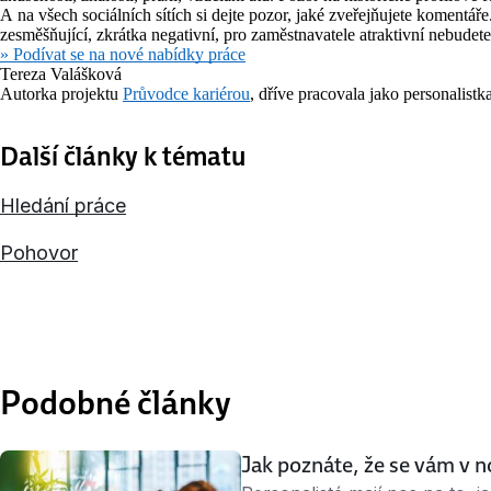
A na všech sociálních sítích si dejte pozor, jaké zveřejňujete komentář
zesměšňující, zkrátka negativní, pro zaměstnavatele atraktivní nebudete
» Podívat se na nové nabídky práce
Tereza Valášková
Autorka projektu
Průvodce kariérou
, dříve pracovala jako personalistk
Další články k tématu
Hledání práce
Pohovor
Podobné články
Jak poznáte, že se vám v no