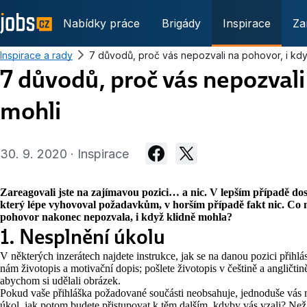
Nabídky práce
Brigády
Inspirace
Za
Inspirace a rady
7 důvodů, proč vás nepozvali na pohovor, i kdy
7 důvodů, proč vás nepozvali
mohli
30. 9. 2020 · Inspirace
Zareagovali jste na zajímavou pozici… a nic. V lepším případě do
který lépe vyhovoval požadavkům, v horším případě fakt nic. Co 
pohovor nakonec nepozvala, i když klidně mohla?
1. Nesplnění úkolu
V některých inzerátech najdete instrukce, jak se na danou pozici přihlás
nám životopis a motivační dopis; pošlete životopis v češtině a angličtin
abychom si udělali obrázek.
Pokud vaše přihláška požadované součásti neobsahuje, jednoduše vás 
úkol, jak potom budete přistupovat k těm dalším, kdyby vás vzali? Než o