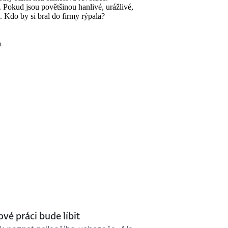
e. Pokud jsou povětšinou hanlivé, urážlivé,
. Kdo by si bral do firmy rýpala?
a
vé práci bude líbit