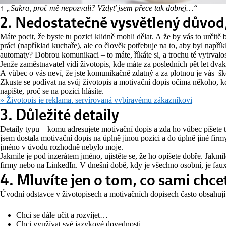
↑ „Sakra, proč mě nepozvali? Vždyť jsem přece tak dobrej…“
2. Nedostatečně vysvětlený důvod,
Máte pocit, že byste tu pozici klidně mohli dělat. A že by vás to určitě 
práci (například kuchaře), ale co člověk potřebuje na to, aby byl nap
automaty? Dobrou komunikaci – to máte, říkáte si, a trochu té vytrvalos
Jenže zaměstnavatel vidí životopis, kde máte za posledních pět let dvak
A vůbec o vás neví, že jste komunikačně zdatný a za plotnou je vás šk
Zkuste se podívat na svůj životopis a motivační dopis očima někoho, 
napište, proč se na pozici hlásíte.
» Životopis je reklama, servírovaná vybíravému zákazníkovi
3. Důležité detaily
Detaily typu – komu adresujete motivační dopis a zda ho vůbec píšete t
jsem dostala motivační dopis na úplně jinou pozici a do úplně jiné firm
jméno v úvodu rozhodně nebylo moje.
Jakmile je pod inzerátem jméno, ujistěte se, že ho opíšete dobře. Jakmil
firmy nebo na LinkedIn. V dnešní době, kdy je všechno osobní, je fau
4. Mluvíte jen o tom, co sami chce
Úvodní odstavce v životopisech a motivačních dopisech často obsahují
Chci se dále učit a rozvíjet…
Chci využívat své jazykové dovednosti…