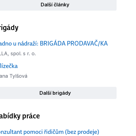
Další články
rigády
adno u nádraží: BRIGÁDA PRODAVAČ/KA
LA, spol. s r. o.
lízečka
liana Tylšová
Další brigády
abídky práce
nzultant pomoci řidičům (bez prodeje)