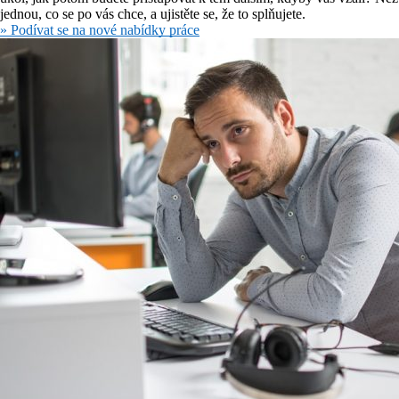
jednou, co se po vás chce, a ujistěte se, že to splňujete.
» Podívat se na nové nabídky práce