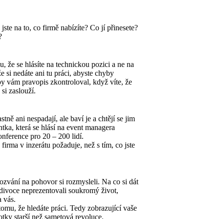
jste na to, co firmě nabízíte? Co jí přinesete?
?
že se hlásíte na technickou pozici a ne na
 si nedáte ani tu práci, abyste chyby
y vám pravopis zkontroloval, když víte, že
 si zaslouží.
tně ani nespadají, ale baví je a chtějí se jim
ntka, která se hlásí na event managera
nference pro 20 – 200 lidí.
firma v inzerátu požaduje, než s tím, co jste
ozvání na pohovor si rozmysleli. Na co si dát
 divoce neprezentovali soukromý život,
a vás.
tomu, že hledáte práci. Tedy zobrazující vaše
fotky starší než sametová revoluce.