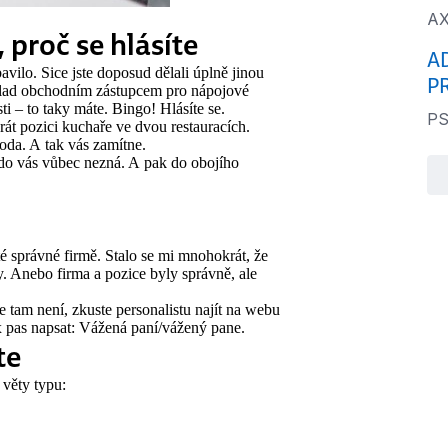
AX
 proč se hlásíte
A
bavilo. Sice jste doposud dělali úplně jinou
P
říklad obchodním zástupcem pro nápojové
ti – to taky máte. Bingo! Hlásíte se.
PS
rát pozici kuchaře ve dvou restauracích.
oda. A tak vás zamítne.
kdo vás vůbec nezná. A pak do obojího
é správné firmě. Stalo se mi mnohokrát, že
y. Anebo firma a pozice byly správně, ale
e tam není, zkuste personalistu najít na webu
x pas napsat: Vážená paní/vážený pane.
te
 věty typu: