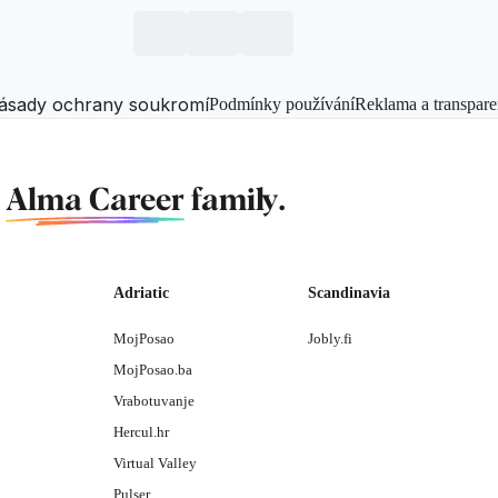
ásady ochrany soukromí
Podmínky používání
Reklama a transpare
f
Alma Career
family.
Adriatic
Scandinavia
MojPosao
Jobly.fi
MojPosao.ba
Vrabotuvanje
Hercul.hr
Virtual Valley
Pulser