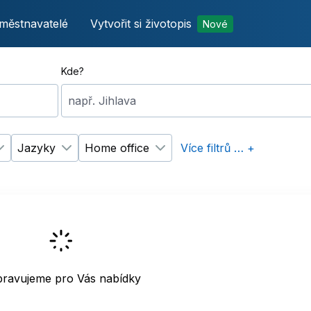
městnavatelé
Vytvořit si životopis
Nové
Kde?
např. Jihlava
Jazyky
Home office
Více filtrů … +
p úvazku
Změnit filtr
Vzdělání
Změnit filtr
Jazyky
Změnit filtr
Home office
pravujeme pro Vás nabídky