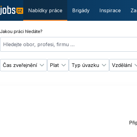
Nabídky práce
Brigády
Inspirace
Za
Jakou práci hledáte?
Hledejte obor, profesi, firmu …
Čas zveřejnění
Plat
Typ úvazku
Vzdělání
Změnit filtr
Změnit filtr
Čas zveřejnění
Plat
Změnit filtr
Ty
Při