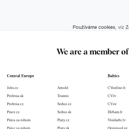
Používáme cookies
, viz
Z
We are a member o
Central Europe
Baltics
Jobs.cz
Arnold
CVonline.lt
Profesia.sk
Teamio
CV.lv
Profesia.cz
Seduo.cz
CV.ee
Prace.cz
Seduo.sk
Dirbam.lt
Práca za rohom
Platy.cz
Visidarbi.lv
Práce za rohem
Platy.sk
Otsintood.ee