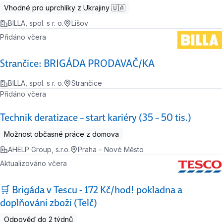
Vhodné pro uprchlíky z Ukrajiny 🇺🇦
BILLA, spol. s r. o.
Lišov
Přidáno včera
Strančice: BRIGÁDA PRODAVAČ/KA
BILLA, spol. s r. o.
Strančice
Přidáno včera
Technik deratizace – start kariéry (35 – 50 tis.)
Možnost občasné práce z domova
AHELP Group, s.r.o.
Praha – Nové Město
Aktualizováno včera
🛒 Brigáda v Tescu - 172 Kč/hod! pokladna a
doplňování zboží (Telč)
Odpověď do 2 týdnů