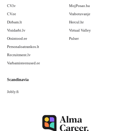
CV.lv
MojPosao.ba
CV.ee
Vrabotuvanje
Dirbam.lt
Hercul.hr
Visidarbi.lv
Virtual Valley
Otsintood.ee
Pulser
Personaloatrankos.lt
Recruitment.lv
Varbamisteenused.ee
Scandinavia
Jobly.fi