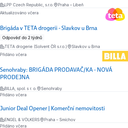
LPP Czech Republic, s.r.o.
Praha – Libeň
Aktualizováno včera
Brigáda v TETA drogerii - Slavkov u Brna
Odpověď do 2 týdnů
TETA drogerie (Solvent ČR s.r.o.)
Slavkov u Brna
Přidáno včera
Senohraby: BRIGÁDA PRODAVAČ/KA - NOVÁ
PRODEJNA
BILLA, spol. s r. o.
Senohraby
Přidáno včera
Junior Deal Opener | Komerční nemovitosti
ENGEL & VÖLKERS
Praha – Smíchov
Přidáno včera