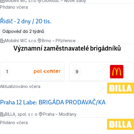
Mobilní WC s.r.o.
Olomouc – Nové Sady
Přidáno včera
Řidič - 2 dny / 20 tis.
Odpověď do 2 týdnů
Mobilní WC s.r.o.
Brno – Přízřenice
Významní zaměstnavatelé brigádníků
1
9
Aktualizováno včera
Praha 12 Labe: BRIGÁDA PRODAVAČ/KA
BILLA, spol. s r. o.
Praha – Modřany
Přidáno včera