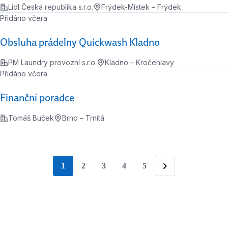
Lidl Česká republika s.r.o.
Frýdek-Místek – Frýdek
Přidáno včera
Obsluha prádelny Quickwash Kladno
PM Laundry provozní s.r.o.
Kladno – Kročehlavy
Přidáno včera
Finanční poradce
Tomáš Buček
Brno – Trnitá
1
2
3
4
5
stránka
Následující