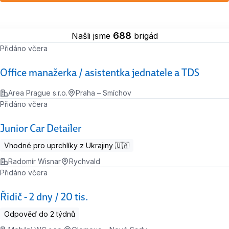
688
Našli jsme
brigád
Přidáno včera
Office manažerka / asistentka jednatele a TDS
Area Prague s.r.o.
Praha – Smíchov
Přidáno včera
Junior Car Detailer
Vhodné pro uprchlíky z Ukrajiny 🇺🇦
Radomír Wisnar
Rychvald
Přidáno včera
Řidič - 2 dny / 20 tis.
Odpověď do 2 týdnů