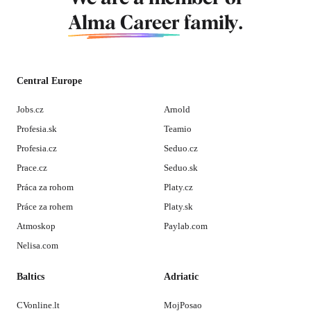
Alma Career
family.
Central Europe
Jobs.cz
Arnold
Profesia.sk
Teamio
Profesia.cz
Seduo.cz
Prace.cz
Seduo.sk
Práca za rohom
Platy.cz
Práce za rohem
Platy.sk
Atmoskop
Paylab.com
Nelisa.com
Baltics
Adriatic
CVonline.lt
MojPosao