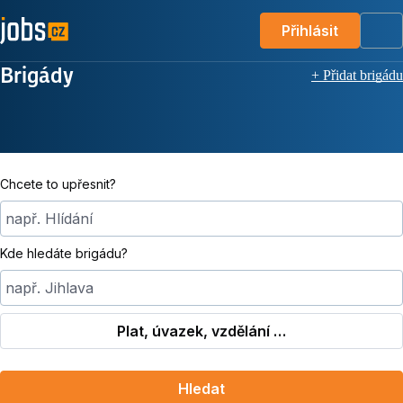
Přihlásit
Me
Brigády
+ Přidat brigádu
Chcete to upřesnit?
např. Hlídání
Kde hledáte brigádu?
např. Jihlava
Plat, úvazek, vzdělání …
Hledat