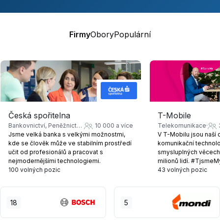
Firmy
Obory
Populární
T-Mobile
Česká spořitelna
Telekomunikace
Bankovnictví, Peněžnictví, Pojišťovnictví
10 000 a více
V T-Mobilu jsou naší
Jsme velká banka s velkými možnostmi,
komunikační technol
kde se člověk může ve stabilním prostředí
smysluplných věcech, 
učit od profesionálů a pracovat s
milionů lidí. #TjsmeM
nejmodernějšími technologiemi.
100 volných pozic
43 volných pozic
18
5