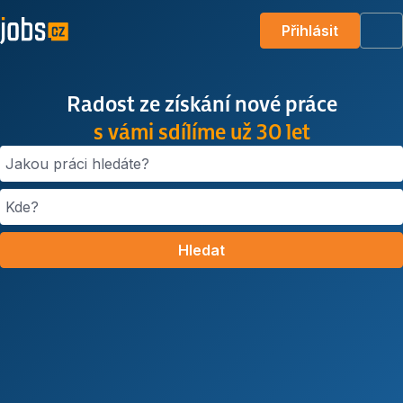
Přihlásit
Me
Radost ze získání nové práce
s vámi sdílíme už 30 let
Jakou práci hledáte?
Kde?
Hledat