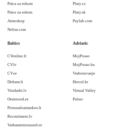
Práca za rohom
Platy.cz
Práce za rohem
Platy.sk
Atmoskop
Paylab.com
Nelisa.com
Baltics
Adriatic
CVonline.lt
MojPosao
CV.lv
MojPosao.ba
CV.ee
Vrabotuvanje
Dirbam.lt
Hercul.hr
Visidarbi.lv
Virtual Valley
Otsintood.ee
Pulser
Personaloatrankos.lt
Recruitment.lv
Varbamisteenused.ee