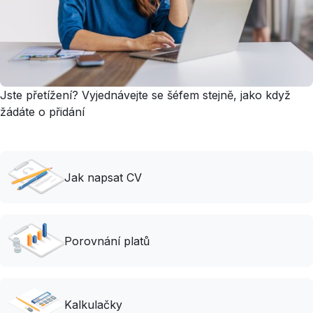
Jste přetížení? Vyjednávejte se šéfem stejně, jako když
žádáte o přidání
Jak napsat CV
Porovnání platů
Kalkulačky