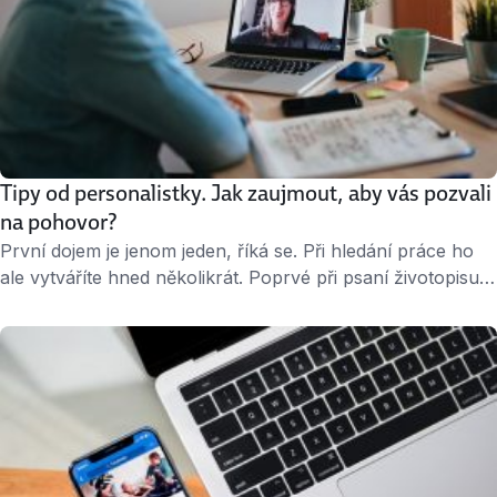
Tipy od personalistky. Jak zaujmout, aby vás pozvali
na pohovor?
První dojem je jenom jeden, říká se. Při hledání práce ho
ale vytváříte hned několikrát. Poprvé při psaní životopisu.
Podruhé když vám personalista volá, aby vás poznal
trochu blíž. A prvotní sympatie spolehlivě zničí, když do
telefonu zníte překvapeně a zmateně, protože si
nedokážete uvědomit, z jaké firmy vám vlastně volají
a proč. Šanci udělat …