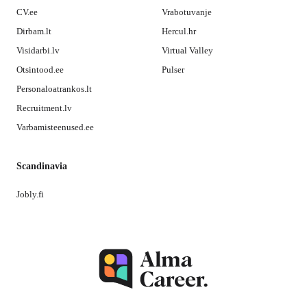
CV.ee
Vrabotuvanje
Dirbam.lt
Hercul.hr
Visidarbi.lv
Virtual Valley
Otsintood.ee
Pulser
Personaloatrankos.lt
Recruitment.lv
Varbamisteenused.ee
Scandinavia
Jobly.fi