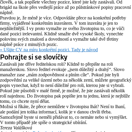
člověk, a tak popíšete všechny pozice, které jste kdy zastávali. Od
brigád na škole přes vedlejší práce až po půlstránkové popisy pracovní
náplně.
Pravdou je, že méně je více. Odpovídáte přece na konkrétní potřeby
firmy, vyjádřené konkrétním inzerátem. V tom inzerátu je jen to
nejdůležitější. I vy proto vymažte ze svého životopisu to, co je vůči
dané pozici irelevantní. Klidně smažte dvě vysoké školy, vynechte
polovinu svých znalostí a dovedností a vymažte také dvě třetiny
náplně práce z minulých pozic.
» Ušijte CV na míru konkrétní pozici. Tady je návod
Pohrajte si se slovíčky
Zastávali jste dříve ředitelskou roli? Klidně to přepište na roli
manažerskou. Slovo ředitel evokuje „jsem důležitý a drahý“. Slovo
manažer zase „mám zodpovědnost a plním cíle“. Pokud jste byli
zodpovědní za veliké území nebo za několik zemí, můžete geografický
popis vynechat, když to není důležité pro roli, kterou jste si vybrali.
Pokud jste působili v malé firmě, je možné, že jste zastávali několik
rolí najednou. Do životopisu pak popište jen tu jednu, která je nejblíže
tomu, co chcete nyní dělat.
Možná si říkáte, že přece nemůžete v životopisu lhát? Není to lhaní,
ale podání jen tolika informací, kolik je v danou chvíli třeba.
Samozřejmě byste si neměli přidávat to, co nemáte nebo si vymýšlet.
V tomto případě jde spíše o strategické ubírání.
Tereza Valášková