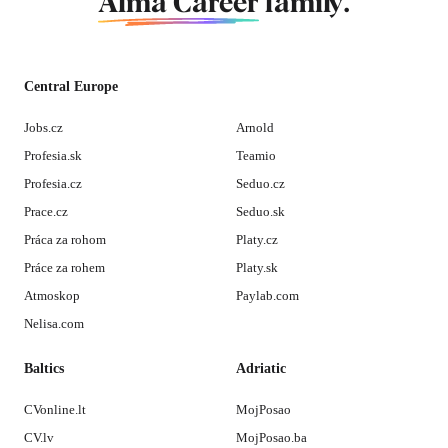
Alma Career
family.
Central Europe
Jobs.cz
Arnold
Profesia.sk
Teamio
Profesia.cz
Seduo.cz
Prace.cz
Seduo.sk
Práca za rohom
Platy.cz
Práce za rohem
Platy.sk
Atmoskop
Paylab.com
Nelisa.com
Baltics
Adriatic
CVonline.lt
MojPosao
CV.lv
MojPosao.ba