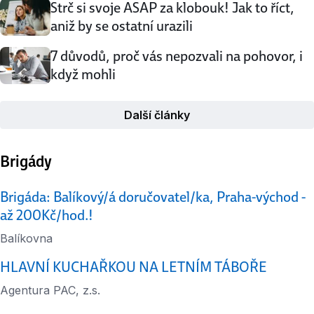
Strč si svoje ASAP za klobouk! Jak to říct,
aniž by se ostatní urazili
7 důvodů, proč vás nepozvali na pohovor, i
když mohli
Další články
Brigády
Brigáda: Balíkový/á doručovatel/ka, Praha-východ -
až 200Kč/hod.!
Balíkovna
HLAVNÍ KUCHAŘKOU NA LETNÍM TÁBOŘE
Agentura PAC, z.s.