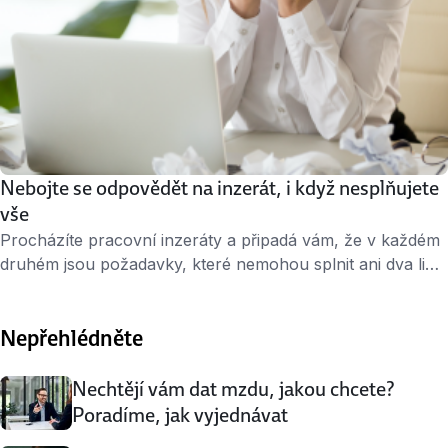
Nebojte se odpovědět na inzerát, i když nesplňujete
vše
Procházíte pracovní inzeráty a připadá vám, že v každém
druhém jsou požadavky, které nemohou splnit ani dva lidé
dohromady? Praxe v oboru několik let i na juniorní
pozice, aktivní znalost dvou cizích jazyků nebo excelentní
Nepřehlédněte
zvládnutí deseti programů? Po přečtení takového inzerátu
si asi říkáte, že nemá cenu ani odpovídat. Jak se tedy
rozhodnout a …
Nechtějí vám dat mzdu, jakou chcete?
Poradíme, jak vyjednávat