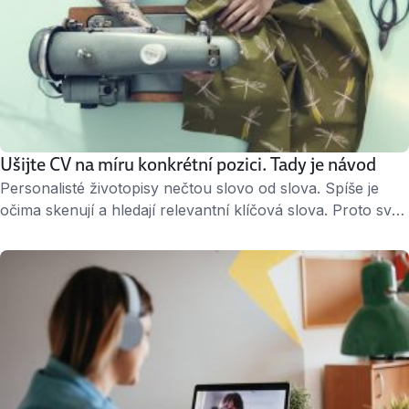
Ušijte CV na míru konkrétní pozici. Tady je návod
Personalisté životopisy nečtou slovo od slova. Spíše je
očima skenují a hledají relevantní klíčová slova. Proto své
CV vždy upravte na míru konkrétní pozici. Přečtěte si náš
článek, ve kterém vás navedeme, co je dobré zvýraznit
a přepsat tak, abyste zaujali. Když víte, kam sáhnout,
úprava vám zabere maximálně 10 minut. Zvýrazňujte
Nejprve potřebujete důkladně …