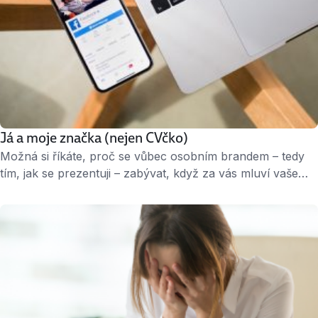
Já a moje značka (nejen CVčko)
Možná si říkáte, proč se vůbec osobním brandem – tedy
tím, jak se prezentuji – zabývat, když za vás mluví vaše
práce a výsledky. Ale bez toho abyste o nich daly vědět,
o nich mnoho lidí vědět nebude. Téma osobního brandu
v online prostředí nabývá na důležitosti posledních několik
let. A v aktuální situaci, kdy …