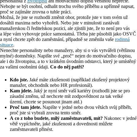
personalista z
životopisu
ani motivačního dopisu většinou nepřečte.
Nebojte se být osobní, odhalit trochu svého příběhu a upřímně napsat,
proč se zajímáte zrovna o tuhle práci.
Možná, že jste se rozhodli změnit obor, protože jste v tom svém už
dosáhli maxima nebo vyhořeli. Nebo jste v minulosti zastávali
manažerskou či ředitelskou pozici, ale zjistili jste, že to není pro vás
a lépe vám vyhovuje práce samostatná. Třeba jste působili jako OSVČ
a nyní chcete zpět do zaměstnání, případně se změnila vaše
rodinná
situace
.
Nenechte personalisty nebo manažery, aby si o vás vytvářeli (většinou
mylné) domněnky. Napište své „proč“ nejen do motivačního dopisu,
ale i do životopisu, a to v krátkém úvodním odstavci, který je umístěný
za vašimi osobními údaji.
Co do něj patří?
Kdo jste.
Jaké máte zkušenosti (například zkušený projektový
manažer, obchodník nebo HR profesionál).
Kam jdete.
Jaký je nyní směr vaší kariéry (rozhodli jste se pro
zásadní změnu, už nechcete mít zodpovědnost za tak velké
území, chcete se posunout jinam atd.)
Proč tam jdete.
Napište v jedné nebo dvou větách svůj příběh,
proč jste si vybrali zrovna tento směr.
A co z toho budete, milý zaměstnavateli, mít?
Nakonec v jedné
větě vypíchněte, jaké zkušenosti a dovednosti můžete
zaměstnavateli přinést.