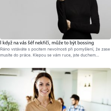
I když na vás šéf nekřičí, může to být bossing
Ráno vstáváte s pocitem nevolnosti při pomyšlení, že zase
musíte do práce. Klepou se vám ruce, jste duchem
nepřítomní a v hlavě se rojí myšlenky, jak to udělat, abyste
tam dnes nemuseli. Důvodem je váš šéf. Tichý bossing
Večer si lehnete do postele a slyšíte manažera opakovat
výtky z posledních dní. Přemýšlíte, proč jste tak …