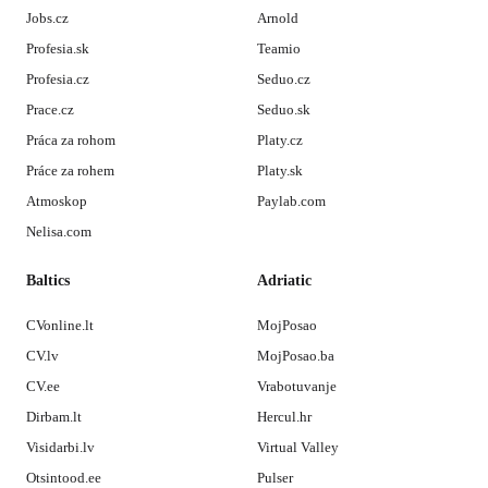
Jobs.cz
Arnold
Profesia.sk
Teamio
Profesia.cz
Seduo.cz
Prace.cz
Seduo.sk
Práca za rohom
Platy.cz
Práce za rohem
Platy.sk
Atmoskop
Paylab.com
Nelisa.com
Baltics
Adriatic
CVonline.lt
MojPosao
CV.lv
MojPosao.ba
CV.ee
Vrabotuvanje
Dirbam.lt
Hercul.hr
Visidarbi.lv
Virtual Valley
Otsintood.ee
Pulser