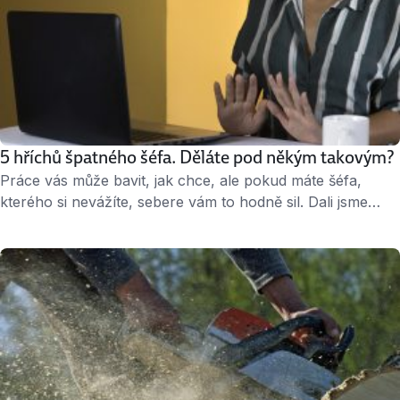
5 hříchů špatného šéfa. Děláte pod někým takovým?
Práce vás může bavit, jak chce, ale pokud máte šéfa,
kterého si nevážíte, sebere vám to hodně sil. Dali jsme
dohromady pět hříchů špatných manažerů a také to, koho
si lidé nad sebou přejí, když chtějí svou práci dělat dobře.
1. hřích: Nerozsekne Porada pomalu končí. Zazněla
hromada nápadů a snad všechna myslitelná pro a …