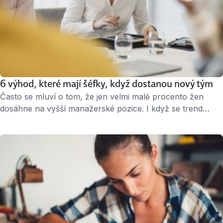
6 výhod, které mají šéfky, když dostanou nový tým
Často se mluví o tom, že jen velmi malé procento žen
dosáhne na vyšší manažerské pozice. I když se trend
v posledních letech zlepšuje, stále je to fakt. Když už se
nějaká žena do čistě mužského šéfovského světa dostane,
narazí na spoustu překážek. Může ale objevit i řadu
výhod. Napadají vás nějaké? « 3 minuty čtení …