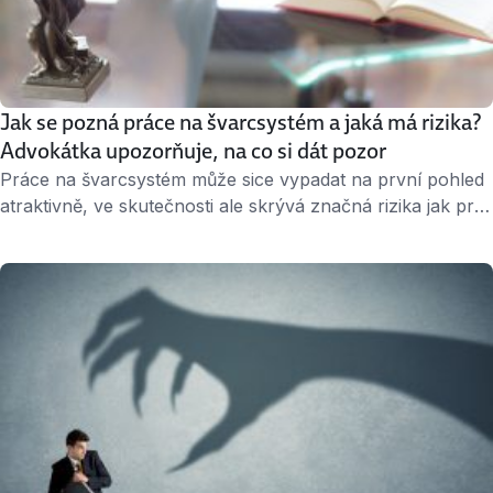
Jak se pozná práce na švarcsystém a jaká má rizika?
Advokátka upozorňuje, na co si dát pozor
Práce na švarcsystém může sice vypadat na první pohled
atraktivně, ve skutečnosti ale skrývá značná rizika jak pro
zaměstnavatele, tak pro pracovníky fungující v tomto
režimu. Co to vlastně švarcsystém je, jak ho poznat a jaké
za něj hrozí sankce, jsme pro vás shrnuli ve spolupráci s
advokátkou Lenkou Gomez Tomčalovou z advokátní
kanceláře NIRRIS. …