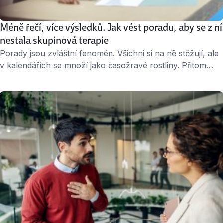
Méně řečí, více výsledků. Jak vést poradu, aby se z ní
nestala skupinová terapie
Porady jsou zvláštní fenomén. Všichni si na ně stěžují, ale
v kalendářích se množí jako časožravé rostliny. Přitom
dobře vedená porada dokáže ušetřit hodiny práce. Ta
špatná spotřebuje čas spousty lidí a zbyde po ní něco
jako: „diskuse bude pokračovat příště“. Jak zařídit, aby
svolaná schůzka skutečně k něčemu byla? Když svoláváte
poradu vy 1. …