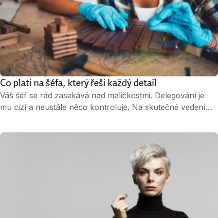
Co platí na šéfa, který řeší každý detail
Váš šéf se rád zasekává nad maličkostmi. Delegování je
mu cizí a neustále něco kontroluje. Na skutečné vedení
týmu nemá pro samou zaneprázdněnost čas. Jak se
vypořádat s mikromanažerem, který se nechává pohltit
detaily? » 2 minuty čtení « Dělejte i samostatná rozhodnutí
Lidé s „nemocí“ zabývat se mikroúkoly by nejraději řídili
celý projekt sami – proto …