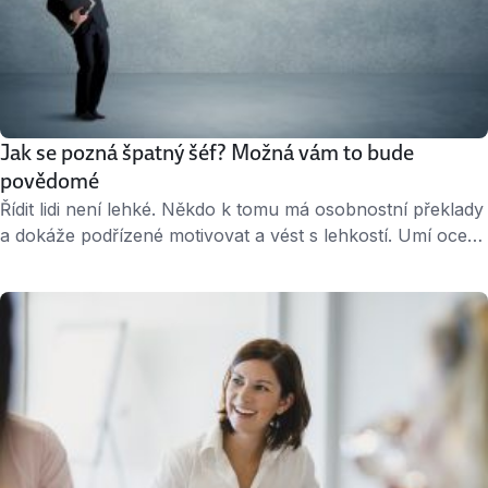
Jak se pozná špatný šéf? Možná vám to bude
povědomé
Řídit lidi není lehké. Někdo k tomu má osobnostní překlady
a dokáže podřízené motivovat a vést s lehkostí. Umí ocenit
každého zaměstnance, být přísný ale spravedlivý.
Pracovat pod takovým šéfem nebo šéfkou je radost.
Jenže ne všichni vedoucí týmů jsou dokonalí. A někteří
jsou dokonce velmi nedokonalí. Až tak, že je pod nimi
utrpení pracovat. …