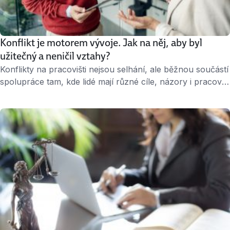
Konflikt je motorem vývoje. Jak na něj, aby byl
užitečný a neničil vztahy?
Konflikty na pracovišti nejsou selhání, ale běžnou součástí
spolupráce tam, kde lidé mají různé cíle, názory i pracovní
styly. Konflikt není dobré za každou cenu potlačovat.
Lepší je zvolit takový způsob řešení, který pomůže zlepšit
pracovní výsledky a zároveň nezruinuje mezilidské
vztahy. Konflikt v práci může vzniknout kvůli
nedorozumění, přetížení, nejasně rozděleným úkolům i
kvůli …