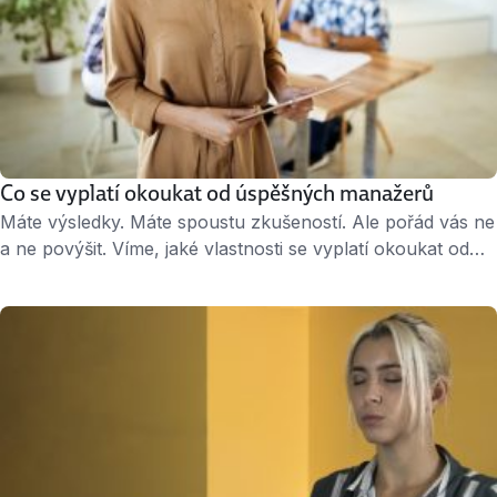
Co se vyplatí okoukat od úspěšných manažerů
Máte výsledky. Máte spoustu zkušeností. Ale pořád vás ne
a ne povýšit. Víme, jaké vlastnosti se vyplatí okoukat od
úspěšných manažerů, aby se vaše kariéra konečně
rozjela. 1. Vnímejte celek Úspěšní lídři se dokáží oprostit
od mikromanagementu a necyklí se v drobných
problémech. Důležité situace vidí v celém jejich kontextu,
což jim pomáhá učinit správná rozhodnutí včas. …