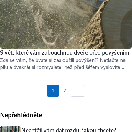
9 vět, které vám zabouchnou dveře před povýšením
Zdá se vám, že byste si zasloužili povýšení? Netlačte na
pilu a dvakrát si rozmyslete, než před šéfem vyslovíte
některou z následujících vět. 1. Jsem tu déle než Pepa,
zasloužím si to Tak toto rozhodně neříkejte. Dnes už nikdo
nehledí na zásluhy a roky strávené ve firmě. Důležitý je
1
2
Go to Page {{ paginationNumber }}
Go to Page {{ paginationNumber 
Next
aktuální výkon – tedy to, co firmě …
Nepřehlédněte
Nechtějí vám dat mzdu, jakou chcete?