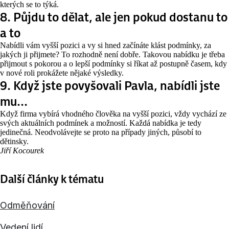
kterých se to týká.
8. Půjdu to dělat, ale jen pokud dostanu to
a to
Nabídli vám vyšší pozici a vy si hned začínáte klást podmínky, za
jakých ji přijmete? To rozhodně není dobře. Takovou nabídku je třeba
přijmout s pokorou a o lepší podmínky si říkat až postupně časem, kdy
v nové roli prokážete nějaké výsledky.
9. Když jste povyšovali Pavla, nabídli jste
mu…
Když firma vybírá vhodného člověka na vyšší pozici, vždy vychází ze
svých aktuálních podmínek a možností. Každá nabídka je tedy
jedinečná. Neodvolávejte se proto na případy jiných, působí to
dětinsky.
Jiří Kocourek
Další články k tématu
Odměňování
Vedení lidí