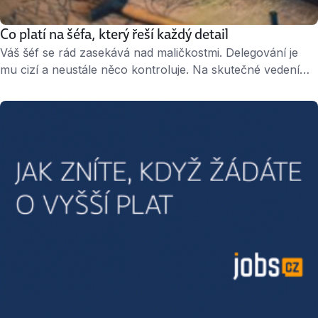
Co platí na šéfa, který řeší každý detail
Váš šéf se rád zasekává nad maličkostmi. Delegování je
mu cizí a neustále něco kontroluje. Na skutečné vedení
týmu nemá pro samou zaneprázdněnost čas. Jak se
vypořádat s mikromanažerem, který se nechává pohltit
detaily? » 2 minuty čtení « Dělejte i samostatná rozhodnutí
Lidé s „nemocí“ zabývat se mikroúkoly by nejraději řídili
celý projekt sami – proto …