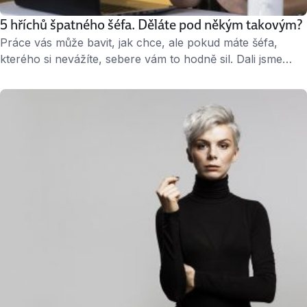
5 hříchů špatného šéfa. Děláte pod někým takovým?
Práce vás může bavit, jak chce, ale pokud máte šéfa,
kterého si nevážíte, sebere vám to hodně sil. Dali jsme
dohromady pět hříchů špatných manažerů a také to, koho
si lidé nad sebou přejí, když chtějí svou práci dělat dobře.
1. hřích: Nerozsekne Porada pomalu končí. Zazněla
hromada nápadů a snad všechna myslitelná pro a …