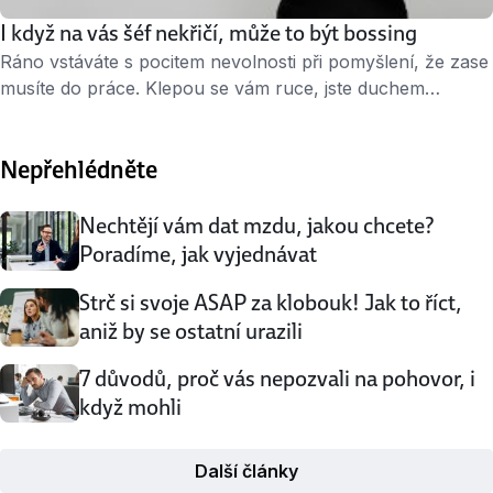
I když na vás šéf nekřičí, může to být bossing
Ráno vstáváte s pocitem nevolnosti při pomyšlení, že zase
musíte do práce. Klepou se vám ruce, jste duchem
nepřítomní a v hlavě se rojí myšlenky, jak to udělat, abyste
tam dnes nemuseli. Důvodem je váš šéf. Tichý bossing
Nepřehlédněte
Večer si lehnete do postele a slyšíte manažera opakovat
výtky z posledních dní. Přemýšlíte, proč jste tak …
Nechtějí vám dat mzdu, jakou chcete?
Poradíme, jak vyjednávat
Strč si svoje ASAP za klobouk! Jak to říct,
aniž by se ostatní urazili
7 důvodů, proč vás nepozvali na pohovor, i
když mohli
Další články