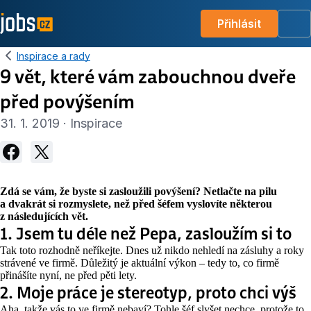
Přihlásit
Me
Inspirace a rady
9 vět, které vám zabouchnou dveře
před povýšením
31. 1. 2019 · Inspirace
Zdá se vám, že byste si zasloužili povýšení? Netlačte na pilu
a dvakrát si rozmyslete, než před šéfem vyslovíte některou
z následujících vět.
1. Jsem tu déle než Pepa, zasloužím si to
Tak toto rozhodně neříkejte. Dnes už nikdo nehledí na zásluhy a roky
strávené ve firmě. Důležitý je aktuální výkon – tedy to, co firmě
přinášíte nyní, ne před pěti lety.
2. Moje práce je stereotyp, proto chci výš
Aha, takže vás to ve firmě nebaví? Tohle šéf slyšet nechce, protože to