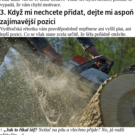
vypadá, že vám chybí motivace.
3. Když mi nechcete přidat, dejte mi aspoň
zajímavější pozici
Vyděračská rétorika vám pravděpodobně nepřinese ani vyšší plat, ani
lepší pozici. Co se však stane zcela určitě, že šéfa pořádně otrávíte.
↑ „Jak to říkal šéf?
Netlač na pilu a všechno přijde? No, já radši