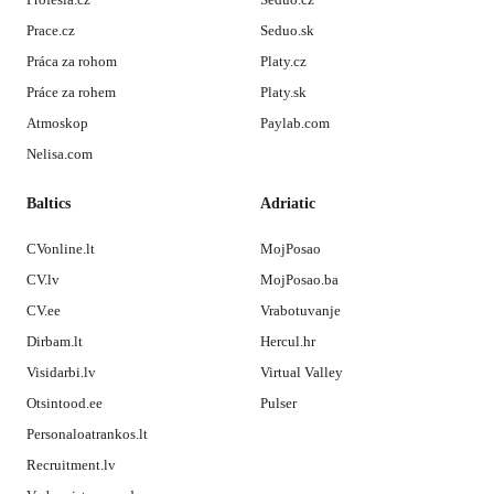
Prace.cz
Seduo.sk
Práca za rohom
Platy.cz
Práce za rohem
Platy.sk
Atmoskop
Paylab.com
Nelisa.com
Baltics
Adriatic
CVonline.lt
MojPosao
CV.lv
MojPosao.ba
CV.ee
Vrabotuvanje
Dirbam.lt
Hercul.hr
Visidarbi.lv
Virtual Valley
Otsintood.ee
Pulser
Personaloatrankos.lt
Recruitment.lv