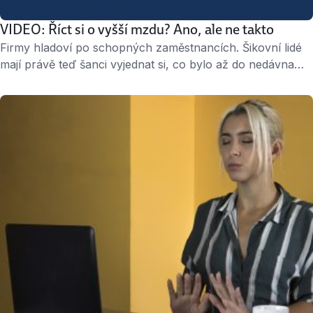
VIDEO: Říct si o vyšší mzdu? Ano, ale ne takto
Firmy hladoví po schopných zaměstnancích. Šikovní lidé
mají právě teď šanci vyjednat si, co bylo až do nedávna
tabu: občasnou práci z domova, volnější příchody
a odchody z kanceláře nebo více peněz na špičkové
vzdělávání. A také vyšší mzdu. Jen si o ni neříkejte takto…
» 4 minuty « ↑ „Jana je tady teprve rok …