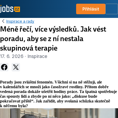
Přihlásit
Me
Inspirace a rady
Méně řečí, více výsledků. Jak vést
poradu, aby se z ní nestala
skupinová terapie
17. 6. 2026 · Inspirace
Porady jsou zvláštní fenomén. Všichni si na ně stěžují, ale
v kalendářích se množí jako časožravé rostliny. Přitom dobře
vedená porada dokáže ušetřit hodiny práce. Ta špatná spotřebuje
čas spousty lidí a zbyde po ní něco jako: „diskuse bude
pokračovat příště“. Jak zařídit, aby svolaná schůzka skutečně
k něčemu byla?