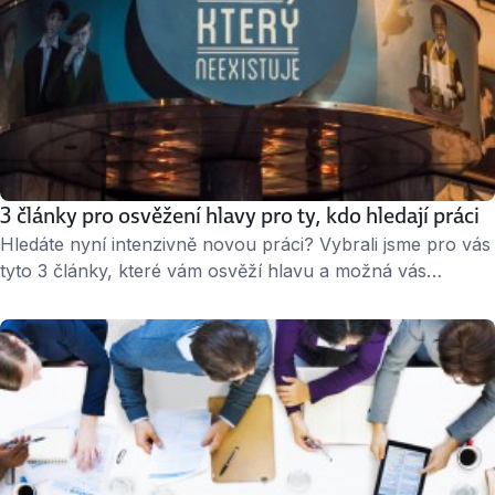
3 články pro osvěžení hlavy pro ty, kdo hledají práci
Hledáte nyní intenzivně novou práci? Vybrali jsme pro vás
tyto 3 články, které vám osvěží hlavu a možná vás
inspirují k zamyšlení: co chci vlastně v životě dělat, s kým
a proč? 1. Dalibor Dědek: Dobrý šéf zůstává amatérem
Zakladatel Jablotronu se v byznysu pohybuje přes 20 let,
ale co se týká vedení lidí, razí „amatérský přístup“. „Když
řídíte …