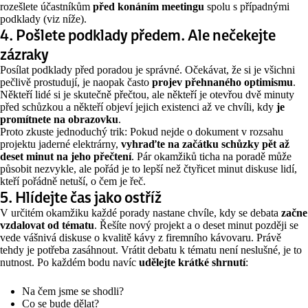
rozešlete účastníkům
před konáním meetingu
spolu s případnými
podklady (viz níže).
4. Pošlete podklady předem. Ale nečekejte
zázraky
Posílat podklady před poradou je správné. Očekávat, že si je všichni
pečlivě prostudují, je naopak často
projev přehnaného optimismu
.
Někteří lidé si je skutečně přečtou, ale někteří je otevřou dvě minuty
před schůzkou a někteří objeví jejich existenci až ve chvíli, kdy
je
promítnete na obrazovku
.
Proto zkuste jednoduchý trik: Pokud nejde o dokument v rozsahu
projektu jaderné elektrárny,
vyhraďte na začátku schůzky pět až
deset minut na jeho přečtení
. Pár okamžiků ticha na poradě může
působit nezvykle, ale pořád je to lepší než čtyřicet minut diskuse lidí,
kteří pořádně netuší, o čem je řeč.
5. Hlídejte čas jako ostříž
V určitém okamžiku každé porady nastane chvíle, kdy se debata
začne
vzdalovat od tématu
. Řešíte nový projekt a o deset minut později se
vede vášnivá diskuse o kvalitě kávy z firemního kávovaru. Právě
tehdy je potřeba zasáhnout. Vrátit debatu k tématu není neslušné, je to
nutnost. Po každém bodu navíc
udělejte krátké shrnutí
:
Na čem jsme se shodli?
Co se bude dělat?