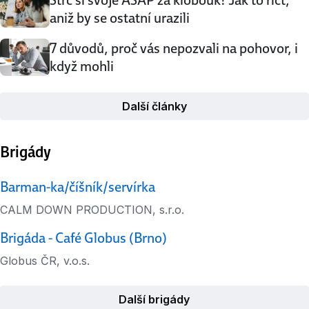
Strč si svoje ASAP za klobouk! Jak to říct,
aniž by se ostatní urazili
7 důvodů, proč vás nepozvali na pohovor, i
když mohli
Další články
Brigády
Barman-ka/číšník/servírka
CALM DOWN PRODUCTION, s.r.o.
Brigáda - Café Globus (Brno)
Globus ČR, v.o.s.
Další brigády