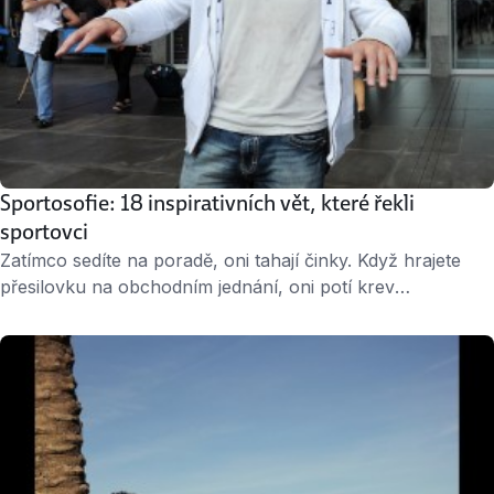
Sportosofie: 18 inspirativních vět, které řekli
sportovci
Zatímco sedíte na poradě, oni tahají činky. Když hrajete
přesilovku na obchodním jednání, oni potí krev
v národním dresu na olympiádě v Soči. Profesionální
sportovci. Jejich náplň práce se od té vaší asi značně liší,
ale i tak vás může svět profesionálních hokejistů, tenistů či
lyžařů inspirovat. Třeba v náhledu na úspěch, kariéru,
prohry a celkově život. …