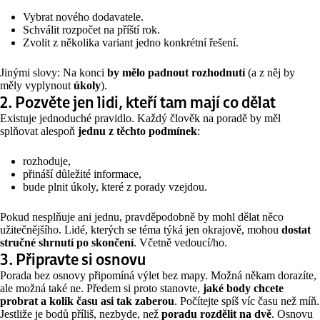
Vybrat nového dodavatele.
Schválit rozpočet na příští rok.
Zvolit z několika variant jedno konkrétní řešení.
Jinými slovy: Na konci
by mělo padnout rozhodnutí
(a z něj by
měly vyplynout
úkoly
).
2. Pozvěte jen lidi, kteří tam mají co dělat
Existuje jednoduché pravidlo. Každý člověk na poradě by měl
splňovat alespoň
jednu z těchto podmínek
:
rozhoduje,
přináší důležité informace,
bude plnit úkoly, které z porady vzejdou.
Pokud nesplňuje ani jednu, pravděpodobně by mohl dělat něco
užitečnějšího. Lidé, kterých se téma týká jen okrajově, mohou
dostat
stručné shrnutí po skončení
. Včetně vedoucí/ho.
3. Připravte si osnovu
Porada bez osnovy připomíná výlet bez mapy. Možná někam dorazíte,
ale možná také ne. Předem si proto stanovte,
jaké body chcete
probrat a kolik času asi tak zaberou
. Počítejte spíš víc času než míň.
Jestliže je bodů příliš, nezbyde, než
poradu rozdělit na dvě
. Osnovu