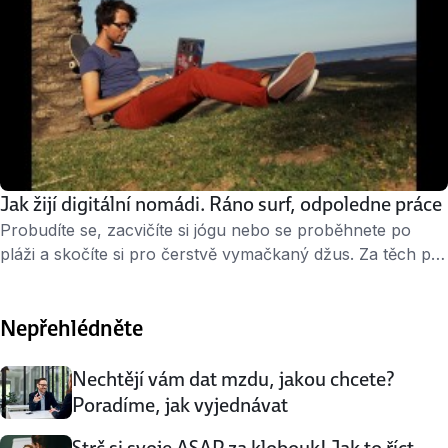
Jak žijí digitální nomádi. Ráno surf, odpoledne práce
Probudíte se, zacvičíte si jógu nebo se proběhnete po
pláži a skočíte si pro čerstvě vymačkaný džus. Za těch pár
dní na Bali už víte, ve kterém, na první pohled
zaplivaném, stánku mají nejlepší. A pak se pustíte do
Nepřehlédněte
práce. Protože klienti v Česku nepočkají. ↑ Bez kanceláře.
Cestovatel a digitální nomád Adam Marčan pracuje …
Nechtějí vám dat mzdu, jakou chcete?
Poradíme, jak vyjednávat