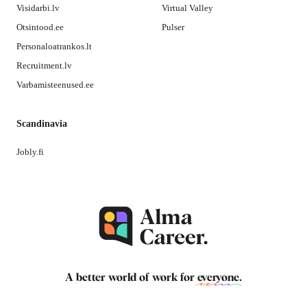
Visidarbi.lv
Virtual Valley
Otsintood.ee
Pulser
Personaloatrankos.lt
Recruitment.lv
Varbamisteenused.ee
Scandinavia
Jobly.fi
A better world of work for
everyone
.