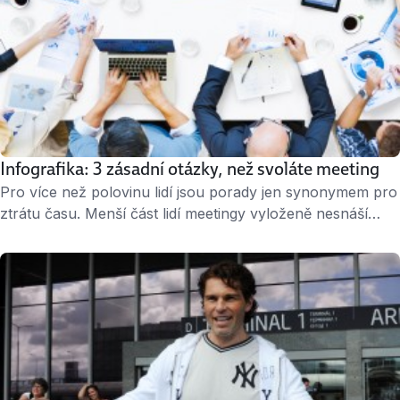
Infografika: 3 zásadní otázky, než svoláte meeting
Pro více než polovinu lidí jsou porady jen synonymem pro
ztrátu času. Menší část lidí meetingy vyloženě nesnáší
a snaží se jim vyhnout. Podle čeho určit, zda je setkání
v zasedačce opravdu nutné a neprohlubovat zbytečně
frustraci lidí z promarněného času? » 3 minuty čtení «
Otázka číslo 1: Máte v plánu hodit dosavadní práci do …