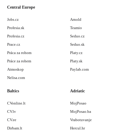
Central Europe
Jobs.cz
Arnold
Profesia.sk
Teamio
Profesia.cz
Seduo.cz
Prace.cz
Seduo.sk
Práca za rohom
Platy.cz
Práce za rohem
Platy.sk
Atmoskop
Paylab.com
Nelisa.com
Baltics
Adriatic
CVonline.lt
MojPosao
CV.lv
MojPosao.ba
CV.ee
Vrabotuvanje
Dirbam.lt
Hercul.hr