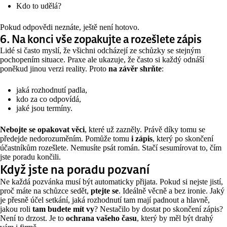
Kdo to udělá?
Pokud odpovědi neznáte, ještě není hotovo.
6. Na konci vše zopakujte a rozešlete zápis
Lidé si často myslí, že všichni odcházejí ze schůzky se stejným
pochopením situace. Praxe ale ukazuje, že často si každý odnáší
poněkud jinou verzi reality. Proto
na závěr
shrňte
:
jaká rozhodnutí padla,
kdo za co odpovídá,
jaké jsou termíny.
Nebojte se opakovat věci
, které už zazněly. Právě díky tomu se
předejde nedorozuměním. Pomůže tomu
i zápis
, který po skončení
účastníkům rozešlete. Nemusíte psát román. Stačí sesumírovat to, čím
jste poradu končili.
Když jste na poradu pozvaní
Ne každá pozvánka musí být automaticky přijata. Pokud si nejste jistí,
proč máte na schůzce sedět,
ptejte se
. Ideálně věcně a bez ironie. Jaký
je přesně účel setkání, jaká rozhodnutí tam mají padnout a hlavně,
jakou roli
tam budete mít vy
? Nestačilo by dostat po skončení zápis?
Není to drzost. Je to
ochrana vašeho času
, který by měl být drahý