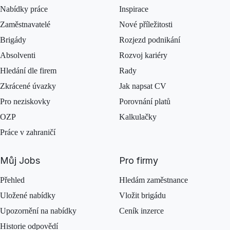
Nabídky práce
Inspirace
Zaměstnavatelé
Nové příležitosti
Brigády
Rozjezd podnikání
Absolventi
Rozvoj kariéry
Hledání dle firem
Rady
Zkrácené úvazky
Jak napsat CV
Pro neziskovky
Porovnání platů
OZP
Kalkulačky
Práce v zahraničí
Můj Jobs
Pro firmy
Přehled
Hledám zaměstnance
Uložené nabídky
Vložit brigádu
Upozornění na nabídky
Ceník inzerce
Historie odpovědí