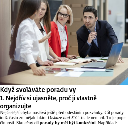
Když svoláváte poradu vy
1. Nejdřív si ujasněte, proč ji vlastně
organizujte
Nejčastější chyba nastává ještě před odesláním pozvánky. Cíl porady
totiž často zní nějak takto:
Diskuze nad XY.
To ale není cíl. To je popis
činnosti. Skutečný
cíl porady by měl být konkrétní
. Například: