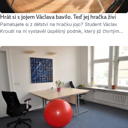
Hrát si s jojem Václava bavilo. Teď jej hračka živí
Pamatujete si z dětství na hračku jojo? Student Václav
Kroutil na ní vystavěl úspěšný podnik, který již čtvrtým
rokem řídí se svým bratrem. E-shop a kamenná prodejna
Slušný se zaměřuje právě na prodej hračky, která se dnes
prodává jako yoyo a je z titanu. Za úspěchem stojí nejen
podnikatelský um sourozenců, ale i fakt, že yoyování je …