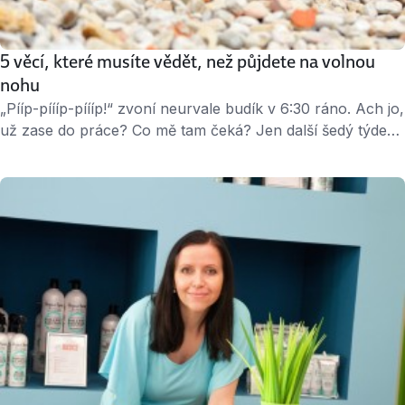
5 věcí, které musíte vědět, než půjdete na volnou
nohu
„Pííp-píííp-píííp!“ zvoní neurvale budík v 6:30 ráno. Ach jo,
už zase do práce? Co mě tam čeká? Jen další šedý týden
v odstínech rutiny, nesmyslných porad, odkládání úkolů
kvůli četbě knížky o prokrastinaci a šéf, který na poradách
veledůležitě prezentuje moji práci? Mám já tohle
zapotřebí? Pokud je vaší odpovědí rezolutní ne, na nic
nečekejte a práskněte …