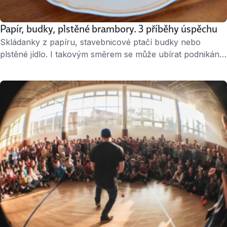
Papír, budky, plstěné brambory. 3 příběhy úspěchu
Skládanky z papíru, stavebnicové ptačí budky nebo
plstěné jídlo. I takovým směrem se může ubírat podnikání.
Ukazují to příběhy Terezy Hradilkové, Jolany Kandji a
Václava Klapetka. Všichni uspěli i v podnikatelské soutěži
Rozjezdy roku. Porigami Nápad, v čem podnikat, vás
může zastihnout klidně na druhém konci světa. Stalo se to
architektce Tereze Hradilkové, která před pár …