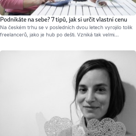
Podnikáte na sebe? 7 tipů, jak si určit vlastní cenu
Na českém trhu se v posledních dvou letech vyrojilo tolik
freelancerů, jako je hub po dešti. Vzniká tak velmi
konkurenční prostředí svobodných profesionálů, kteří se
utkávají s nabídkami u zákazníků. Co rozhoduje o
úspěchu ve výběrovém řízení? Mimo jiné cena. Ale podle
čeho ji stanovit? Poradíme. ↑ Sama na sebe, ale za kolik?
Určit si vlastní plat, …