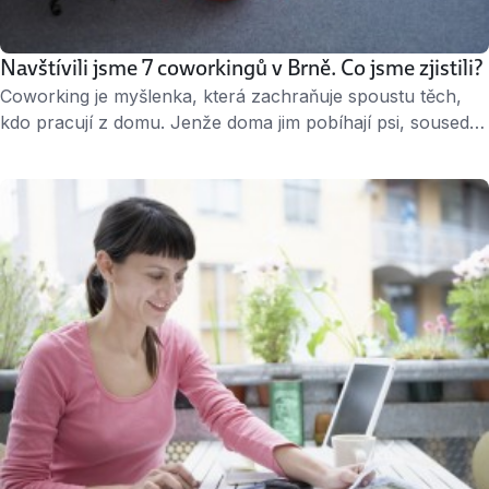
Navštívili jsme 7 coworkingů v Brně. Co jsme zjistili?
Coworking je myšlenka, která zachraňuje spoustu těch,
kdo pracují z domu. Jenže doma jim pobíhají psi, sousedé
a děti a nejde se tam soustředit. Coworking slouží všem,
kteří na dálku řídí firmu, jsou na volné noze nebo pracují
pro společnost z jiného města a potřebují klid a motivující
prostředí pro práci. A taky je to skvělý vynález pro …