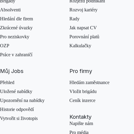
Brigády
Rozjezd podnikání
Absolventi
Rozvoj kariéry
Hledání dle firem
Rady
Zkrácené úvazky
Jak napsat CV
Pro neziskovky
Porovnání platů
OZP
Kalkulačky
Práce v zahraničí
Můj Jobs
Pro firmy
Přehled
Hledám zaměstnance
Uložené nabídky
Vložit brigádu
Upozornění na nabídky
Ceník inzerce
Historie odpovědí
Kontakty
Vytvořit si životopis
Napište nám
Pro média