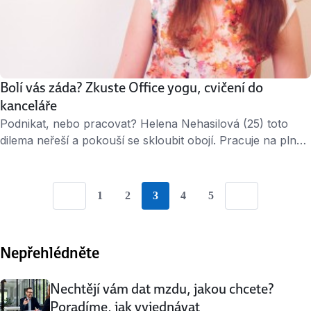
Bolí vás záda? Zkuste Office yogu, cvičení do
kanceláře
Podnikat, nebo pracovat? Helena Nehasilová (25) toto
dilema neřeší a pokouší se skloubit obojí. Pracuje na plný
úvazek v jedné mezinárodní firmě a kromě toho rozjíždí
vlastní podnikání s názvem Office yoga. „Kolegové se
často hrbili u počítačů a nechtělo se jim po práci docházet
1
2
3
4
5
Go to Page {{ paginationNumber }}
Go to Page {{ paginationNumber }}
Go to Page {{ paginationNumber 
Go to Page {{ paginationN
Go to Page {{ pagina
Previous
Next
ještě na jógu. Tak jsem s nimi začala cvičit přímo u jejich
pracovních …
Nepřehlédněte
Nechtějí vám dat mzdu, jakou chcete?
Poradíme, jak vyjednávat