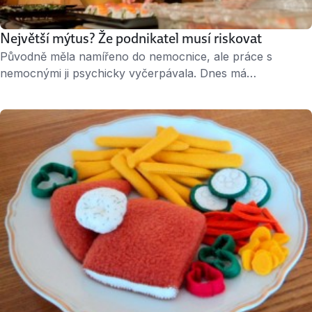
Největší mýtus? Že podnikatel musí riskovat
Původně měla namířeno do nemocnice, ale práce s
nemocnými ji psychicky vyčerpávala. Dnes má
třiatřicetiletá Barbora Rektorová cateringovou firmu s
luxusním sushi, které vám připraví přímo před očima na
firemním večírku nebo doma v kuchyni. A o podnikání
mluví příjemně realisticky. Však si to přečtěte sami. ↑
Barbora Rektorová, zakladatelka firmy Sushiqueeen, se
svým kolegou …