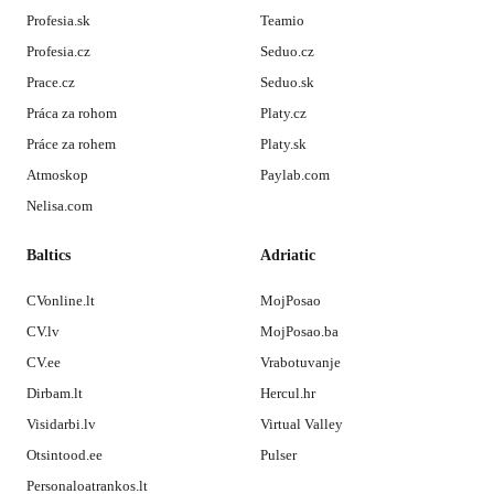
Profesia.sk
Teamio
Profesia.cz
Seduo.cz
Prace.cz
Seduo.sk
Práca za rohom
Platy.cz
Práce za rohem
Platy.sk
Atmoskop
Paylab.com
Nelisa.com
Baltics
Adriatic
CVonline.lt
MojPosao
CV.lv
MojPosao.ba
CV.ee
Vrabotuvanje
Dirbam.lt
Hercul.hr
Visidarbi.lv
Virtual Valley
Otsintood.ee
Pulser
Personaloatrankos.lt