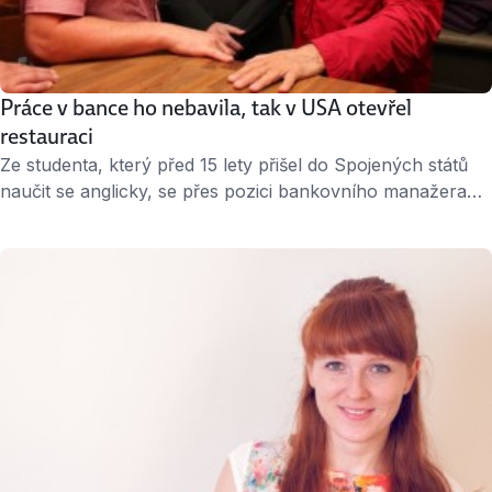
Práce v bance ho nebavila, tak v USA otevřel
restauraci
Ze studenta, který před 15 lety přišel do Spojených států
naučit se anglicky, se přes pozici bankovního manažera
dostal až k vlastnímu podnikání. Jarek Míka otevřel před
dvěma lety v americkém hlavním městě první – a jedinou –
českou restauraci. A není dne, kdy by v ní neměl plno.
„Život je hrozně krátký na to, aby člověk dělal …