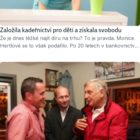
Založila kadeřnictví pro děti a získala svobodu
Že je dnes těžké najít díru na trhu? To je pravda. Monice
Hertlové se to však podařilo. Po 20 letech v bankovnictví
vsadila na podnikatelskou kartu a založila kadeřnický a
kosmetický salon pro děti Funny Sassy. „Stříhat děti skoro
nikdo nechce. Kadeřníci říkají, že je to strašně nedoceněná
práce za málo peněz,“ říká Monika Hertlová, sama …