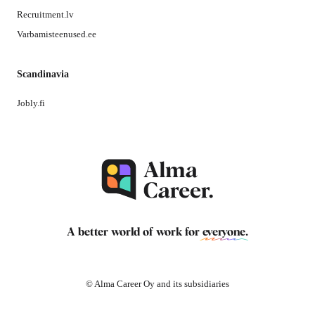
Recruitment.lv
Varbamisteenused.ee
Scandinavia
Jobly.fi
A better world of work for
everyone
.
© Alma Career Oy and its subsidiaries