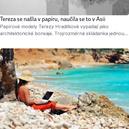
Tereza se našla v papíru, naučila se to v Asii
Papírové modely Terezy Hradilkové vypadají jako
architektonické bonsaje. Trojrozměrná skládanka jednou
znázorňuje Petřín, podruhé panoráma Žižkova a potřetí
třeba japonskou horu Fudži. Své návrhy Tereza, původní
profesí architektka, prodává pod značkou Porigami. Zálibu
v papíru, která ji teď živí, si přivezla z Asie. ↑ Tereza
Hradílková, autorka značky Porigami. Jobs.cz: Dva roky
jste žila v Japonsku, čtyři roky …