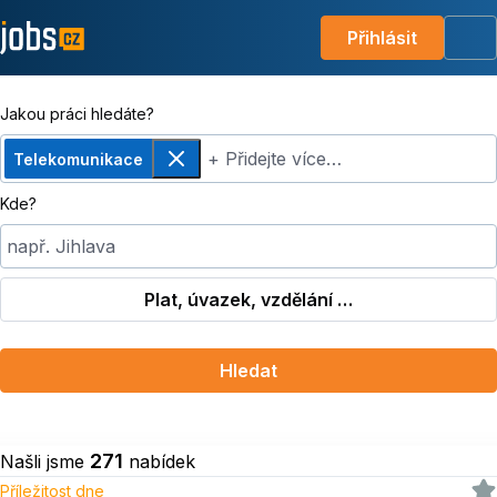
Přihlásit
Me
Jakou práci hledáte?
+ Přidejte více…
Telekomunikace
Odebrat
Kde?
např. Jihlava
Plat, úvazek, vzdělání …
Hledat
271
Našli jsme
nabídek
Příležitost dne