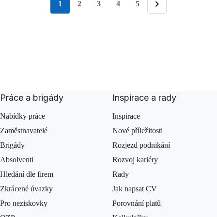
1
2
3
4
5
stránka
Následující
Práce a brigády
Inspirace a rady
Nabídky práce
Inspirace
Zaměstnavatelé
Nové příležitosti
Brigády
Rozjezd podnikání
Absolventi
Rozvoj kariéry
Hledání dle firem
Rady
Zkrácené úvazky
Jak napsat CV
Pro neziskovky
Porovnání platů