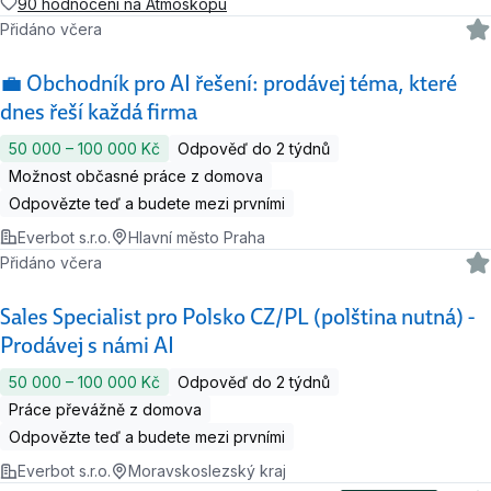
90 hodnocení na Atmoskopu
Přidáno včera
💼 Obchodník pro AI řešení: prodávej téma, které
dnes řeší každá firma
50 000 ‍–‍ 100 000 Kč
Odpověď do 2 týdnů
Možnost občasné práce z domova
Odpovězte teď a budete mezi prvními
Everbot s.r.o.
Hlavní město Praha
Přidáno včera
Sales Specialist pro Polsko CZ/PL (polština nutná) -
Prodávej s námi AI
50 000 ‍–‍ 100 000 Kč
Odpověď do 2 týdnů
Práce převážně z domova
Odpovězte teď a budete mezi prvními
Everbot s.r.o.
Moravskoslezský kraj