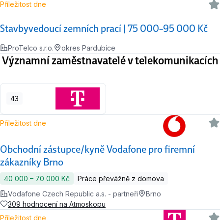
Příležitost dne
Stavbyvedoucí zemních prací | 75 000–95 000 Kč
ProTelco s.r.o.
okres Pardubice
Významní zaměstnavatelé v telekomunikacích
43
Příležitost dne
Obchodní zástupce/kyně Vodafone pro firemní
zákazníky Brno
40 000 ‍–‍ 70 000 Kč
Práce převážně z domova
Vodafone Czech Republic a.s. - partneři
Brno
309 hodnocení na Atmoskopu
Příležitost dne