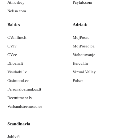
Atmoskop
Paylab.com
Nelisa.com
Baltics
Adriatic
CVonline.lt
MojPosao
CV.lv
MojPosao.ba
CV.ee
Vrabotuvanje
Dirbam.lt
Hercul.hr
Visidarbi.lv
Virtual Valley
Otsintood.ee
Pulser
Personaloatrankos.lt
Recruitment.lv
Varbamisteenused.ee
Scandinavia
Jobly.fi