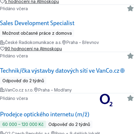
5 hodnocení na Atmoskopu
Přidáno včera
Sales Development Specialist
Možnost občasné práce z domova
České Radiokomunikace a.s.
Praha – Břevnov
90 hodnocení na Atmoskopu
Přidáno včera
Technik/čka výstavby datových sítí ve VanCo.cz 🌐
Odpověď do 2 týdnů
VanCo.cz s.r.o.
Praha – Modřany
Přidáno včera
Prodejce optického internetu (m/ž)
60 000 ‍–‍ 120 000 Kč
Odpověď do 2 týdnů
O2 Czech Republic a.s.
Brno + 9 dalších lokalit