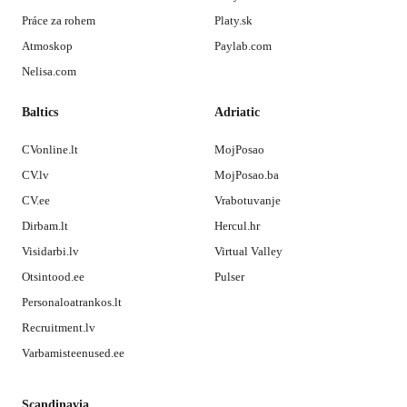
Práce za rohem
Platy.sk
Atmoskop
Paylab.com
Nelisa.com
Baltics
Adriatic
CVonline.lt
MojPosao
CV.lv
MojPosao.ba
CV.ee
Vrabotuvanje
Dirbam.lt
Hercul.hr
Visidarbi.lv
Virtual Valley
Otsintood.ee
Pulser
Personaloatrankos.lt
Recruitment.lv
Varbamisteenused.ee
Scandinavia