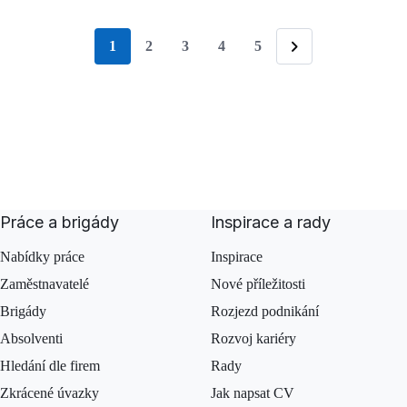
1
2
3
4
5
stránka
Následující
Práce a brigády
Inspirace a rady
Nabídky práce
Inspirace
Zaměstnavatelé
Nové příležitosti
Brigády
Rozjezd podnikání
Absolventi
Rozvoj kariéry
Hledání dle firem
Rady
Zkrácené úvazky
Jak napsat CV