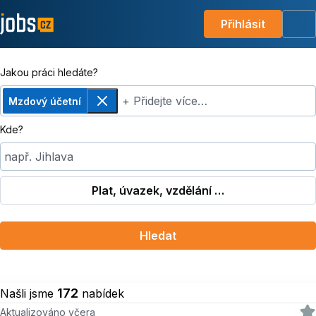
Přihlásit
Me
Jakou práci hledáte?
+ Přidejte více…
Mzdový účetní
Odebrat
Kde?
např. Jihlava
Plat, úvazek, vzdělání …
Hledat
172
Našli jsme
nabídek
Aktualizováno včera