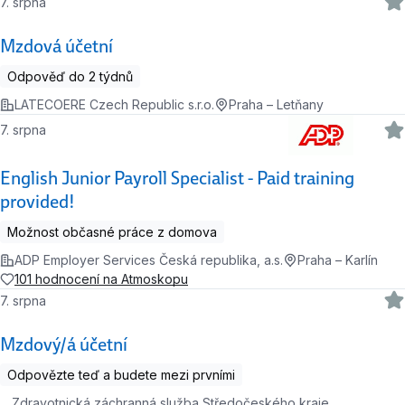
7. srpna
Mzdová účetní
Odpověď do 2 týdnů
LATECOERE Czech Republic s.r.o.
Praha – Letňany
7. srpna
English Junior Payroll Specialist - Paid training
provided!
Možnost občasné práce z domova
ADP Employer Services Česká republika, a.s.
Praha – Karlín
101 hodnocení na Atmoskopu
7. srpna
Mzdový/á účetní
Odpovězte teď a budete mezi prvními
Zdravotnická záchranná služba Středočeského kraje,