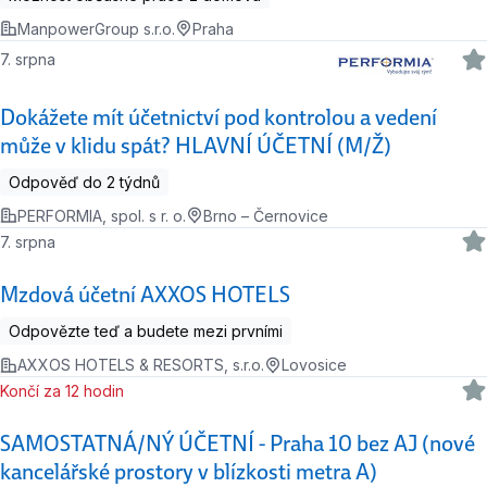
ManpowerGroup s.r.o.
Praha
7. srpna
Dokážete mít účetnictví pod kontrolou a vedení
může v klidu spát? HLAVNÍ ÚČETNÍ (M/Ž)
Odpověď do 2 týdnů
PERFORMIA, spol. s r. o.
Brno – Černovice
7. srpna
Mzdová účetní AXXOS HOTELS
Odpovězte teď a budete mezi prvními
AXXOS HOTELS & RESORTS, s.r.o.
Lovosice
Končí za 12 hodin
SAMOSTATNÁ/NÝ ÚČETNÍ - Praha 10 bez AJ (nové
kancelářské prostory v blízkosti metra A)