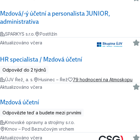
Mzdová/-ý účetní a personalista JUNIOR,
administrativa
SPARKYS s.r.o.
Postřižín
Aktualizováno včera
HR specialista / Mzdová účetní
Odpověď do 2 týdnů
ÚJV Řež, a. s.
Husinec – Řež
79 hodnocení na Atmoskopu
Aktualizováno včera
Mzdová účetní
Odpovězte teď a budete mezi prvními
Krnovské opravny a strojírny s.r.o.
Krnov – Pod Bezručovým vrchem
Aktualizováno včera