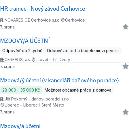
HR trainee - Nový závod Cerhovice
NOVARES CZ Cerhovice s.r.o.
Cerhovice
7. srpna
MZDOVÝ/Á ÚČETNÍ
Odpověď do 2 týdnů
Odpovězte teď a budete mezi prvními
CEREALIS, a.s.
Litovel – Tři Dvory
7. srpna
Mzdová/ý účetní (v kanceláři daňového poradce)
28 000 ‍–‍ 35 000 Kč
Možnost občasné práce z domova
Jiří Pokorný - daňoví poradci s.r.o.
Liberec – Liberec I-Staré Město
7. srpna
Mzdový/á účetní