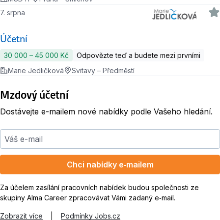
7. srpna
Účetní
30 000 ‍–‍ 45 000 Kč
Odpovězte teď a budete mezi prvními
Marie Jedličková
Svitavy – Předměstí
Mzdový účetní
Dostávejte e-mailem nové nabídky podle Vašeho hledání.
Váš e-mail
Chci nabídky e‑mailem
Za účelem zasílání pracovních nabídek budou společnosti ze
skupiny Alma Career zpracovávat Vámi zadaný e‑mail.
Zobrazit více
|
Podmínky Jobs.cz