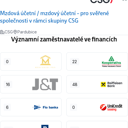
Mzdová účetní / mzdový účetní – pro svěřené
společnosti v rámci skupiny CSG
CSG
Pardubice
Významní zaměstnavatelé ve financích
0
22
16
48
6
0