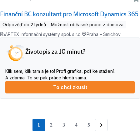
Finanční BC konzultant pro Microsoft Dynamics 365
Odpověď do 2 týdnů
Možnost občasné práce z domova
ARTEX informační systémy spol. s r.o.
Praha – Smíchov
Životopis za 10 minut?
Klik sem, klik tam a je to! Profi grafika, pdf ke stažení.
A zdarma. To se pak práce hledá sama.
To chci zkusit
1
2
3
4
5
stránka
Následující