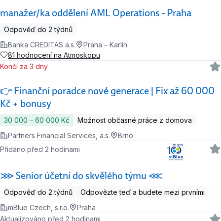
manažer/ka oddělení AML Operations - Praha
Odpověď do 2 týdnů
Banka CREDITAS a.s.
Praha – Karlín
81 hodnocení na Atmoskopu
Končí za 3 dny
👉 Finanční poradce nové generace | Fix až 60 000
Kč + bonusy
30 000 ‍–‍ 60 000 Kč
Možnost občasné práce z domova
Partners Financial Services, a.s.
Brno
Přidáno před 2 hodinami
⋙ Senior účetní do skvělého týmu ⋘
Odpověď do 2 týdnů
Odpovězte teď a budete mezi prvními
mBlue Czech, s.r.o.
Praha
Aktualizováno před 2 hodinami