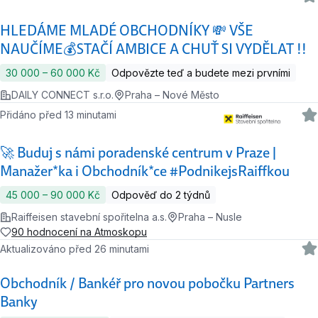
HLEDÁME MLADÉ OBCHODNÍKY 💸 VŠE
NAUČÍME💰STAČÍ AMBICE A CHUŤ SI VYDĚLAT !!
30 000 ‍–‍ 60 000 Kč
Odpovězte teď a budete mezi prvními
DAILY CONNECT s.r.o.
Praha – Nové Město
Přidáno před 13 minutami
🚀 Buduj s námi poradenské centrum v Praze |
Manažer*ka i Obchodník*ce #PodnikejsRaiffkou
45 000 ‍–‍ 90 000 Kč
Odpověď do 2 týdnů
Raiffeisen stavební spořitelna a.s.
Praha – Nusle
90 hodnocení na Atmoskopu
Aktualizováno před 26 minutami
Obchodník / Bankéř pro novou pobočku Partners
Banky