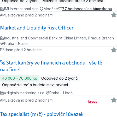
Odpověď do 2 týdnů
Možnost občasné práce z domova
IMI International s.r.o.
Modřice
77 hodnocení na Atmoskopu
Aktualizováno před 2 hodinami
Market and Liquidity Risk Officer
Industrial and Commercial Bank of China Limited, Prague Branch
Praha – Nusle
Přidáno před 2 hodinami
🚀 Start kariéry ve financích a obchodu - vše tě
naučíme!
40 000 ‍–‍ 70 000 Kč
Odpověď do 2 týdnů
Odpovězte teď a budete mezi prvními
#digitalnimarketing s.r.o.
Praha – Libeň
Aktualizováno před 2 hodinami
Tax specialist (m/ž) - poloviční úvazek