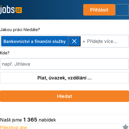
Přihlásit
Me
Jakou práci hledáte?
+ Přidejte více…
Bankovnictví a finanční služby
Odebrat
Kde?
např. Jihlava
Plat, úvazek, vzdělání …
Hledat
1 365
Našli jsme
nabídek
Příležitost dne