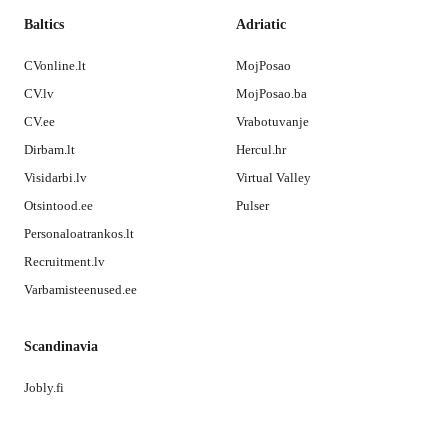
Baltics
Adriatic
CVonline.lt
MojPosao
CV.lv
MojPosao.ba
CV.ee
Vrabotuvanje
Dirbam.lt
Hercul.hr
Visidarbi.lv
Virtual Valley
Otsintood.ee
Pulser
Personaloatrankos.lt
Recruitment.lv
Varbamisteenused.ee
Scandinavia
Jobly.fi