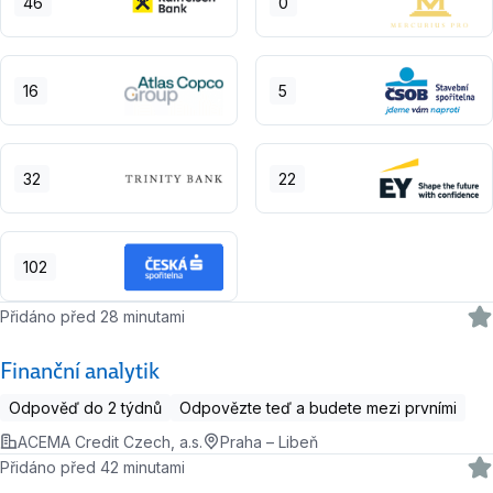
46
0
16
5
32
22
102
Přidáno před 28 minutami
Finanční analytik
Odpověď do 2 týdnů
Odpovězte teď a budete mezi prvními
ACEMA Credit Czech, a.s.
Praha – Libeň
Přidáno před 42 minutami