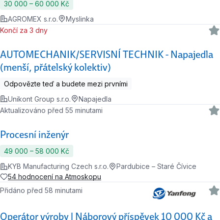
30 000 ‍–‍ 60 000 Kč
AGROMEX s.r.o.
Myslinka
Končí za 3 dny
AUTOMECHANIK/SERVISNÍ TECHNIK - Napajedla
(menší, přátelský kolektiv)
Odpovězte teď a budete mezi prvními
Unikont Group s.r.o.
Napajedla
Aktualizováno před 55 minutami
Procesní inženýr
49 000 ‍–‍ 58 000 Kč
KYB Manufacturing Czech s.r.o.
Pardubice – Staré Čívice
54 hodnocení na Atmoskopu
Přidáno před 58 minutami
Operátor výroby | Náborový příspěvek 10 000 Kč a