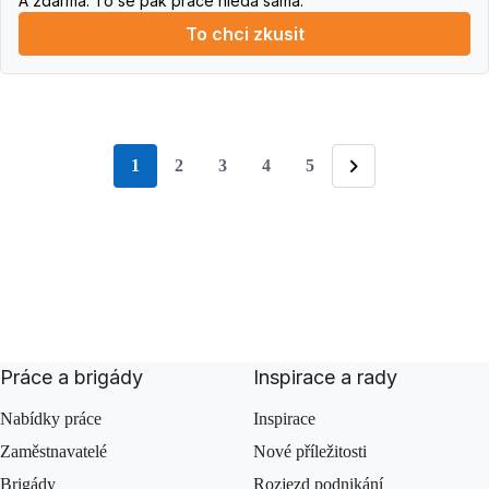
A zdarma. To se pak práce hledá sama.
To chci zkusit
1
2
3
4
5
stránka
Následující
Práce a brigády
Inspirace a rady
Nabídky práce
Inspirace
Zaměstnavatelé
Nové příležitosti
Brigády
Rozjezd podnikání