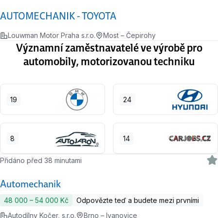
AUTOMECHANIK - TOYOTA
Louwman Motor Praha s.r.o.
Most – Čepirohy
Významní zaměstnavatelé ve výrobě pro
automobily, motorizovanou techniku
19
24
8
14
Přidáno před 38 minutami
Automechanik
48 000 ‍–‍ 54 000 Kč
Odpovězte teď a budete mezi prvními
Autodílny Kočer, s.r.o.
Brno – Ivanovice