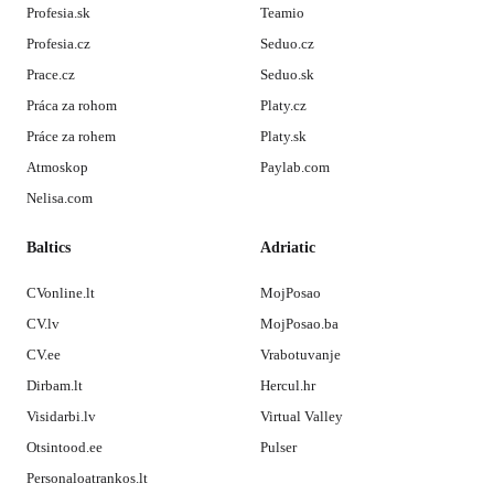
Profesia.sk
Teamio
Profesia.cz
Seduo.cz
Prace.cz
Seduo.sk
Práca za rohom
Platy.cz
Práce za rohem
Platy.sk
Atmoskop
Paylab.com
Nelisa.com
Baltics
Adriatic
CVonline.lt
MojPosao
CV.lv
MojPosao.ba
CV.ee
Vrabotuvanje
Dirbam.lt
Hercul.hr
Visidarbi.lv
Virtual Valley
Otsintood.ee
Pulser
Personaloatrankos.lt