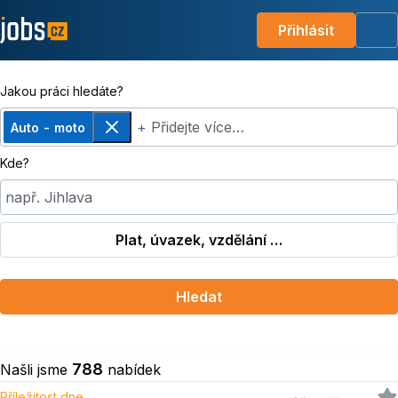
Přihlásit
Me
Jakou práci hledáte?
+ Přidejte více…
Auto - moto
Odebrat
Kde?
např. Jihlava
Plat, úvazek, vzdělání …
Hledat
788
Našli jsme
nabídek
Příležitost dne