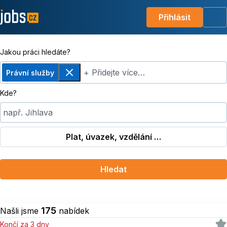
Přihlásit
Me
Jakou práci hledáte?
+ Přidejte více…
Právní služby
Odebrat
Kde?
např. Jihlava
Plat, úvazek, vzdělání …
Hledat
175
Našli jsme
nabídek
Končí za 3 dny