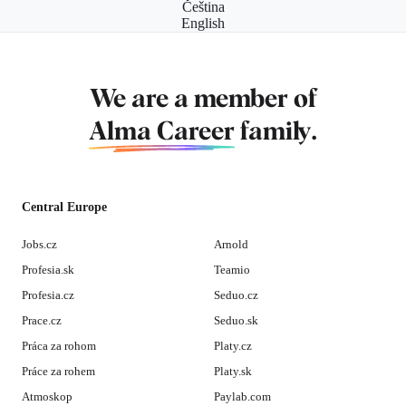
Čeština
English
We are a member of
Alma Career
family.
Central Europe
Jobs.cz
Arnold
Profesia.sk
Teamio
Profesia.cz
Seduo.cz
Prace.cz
Seduo.sk
Práca za rohom
Platy.cz
Práce za rohem
Platy.sk
Atmoskop
Paylab.com