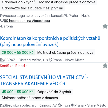
Odpověď do 2 týdnů
Možnost občasné práce z domova
Odpovězte teď a budete mezi prvními
Accace Legal s.r.o.,advokátní kancelář
Praha – Nusle
60 hodnocení na Atmoskopu
4. srpna
Koordinátor/ka korporátních a politických vztahů
(plný nebo poloviční úvazek)
39 000 ‍–‍ 55 000 Kč
Možnost občasné práce z domova
OBRAZ - Obránci zvířat, z. s.
Praha – Nové Město
Končí za 13 hodin
SPECIALISTA DUŠEVNÍHO VLASTNICTVÍ -
TRANSFER AKADEMIE VĚD ČR
45 000 ‍–‍ 55 000 Kč
Odpověď do 2 týdnů
Možnost občasné práce z domova
Středisko společných činností AV ČR, v.v.i.
Praha – Staré Město