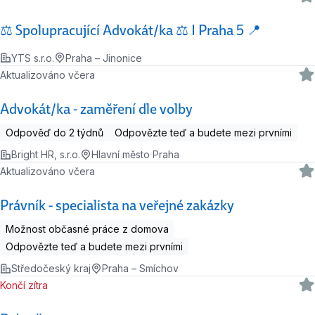
⚖️ Spolupracující Advokát/ka ⚖️ I Praha 5 📍
YTS s.r.o.
Praha – Jinonice
Aktualizováno včera
Advokát/ka - zaměření dle volby
Odpověď do 2 týdnů
Odpovězte teď a budete mezi prvními
Bright HR, s.r.o.
Hlavní město Praha
Aktualizováno včera
Právník - specialista na veřejné zakázky
Možnost občasné práce z domova
Odpovězte teď a budete mezi prvními
Středočeský kraj
Praha – Smíchov
Končí zítra