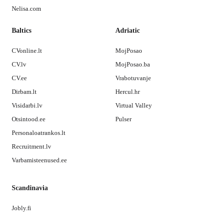
Nelisa.com
Baltics
Adriatic
CVonline.lt
MojPosao
CV.lv
MojPosao.ba
CV.ee
Vrabotuvanje
Dirbam.lt
Hercul.hr
Visidarbi.lv
Virtual Valley
Otsintood.ee
Pulser
Personaloatrankos.lt
Recruitment.lv
Varbamisteenused.ee
Scandinavia
Jobly.fi