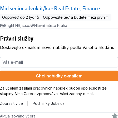
Mid senior advokát/ka - Real Estate, Finance
Odpověď do 2 týdnů
Odpovězte teď a budete mezi prvními
Bright HR, s.r.o.
Hlavní město Praha
Právní služby
Dostávejte e-mailem nové nabídky podle Vašeho hledání.
Váš e-mail
Chci nabídky e‑mailem
Za účelem zasílání pracovních nabídek budou společnosti ze
skupiny Alma Career zpracovávat Vámi zadaný e‑mail.
Zobrazit více
|
Podmínky Jobs.cz
Aktualizováno včera