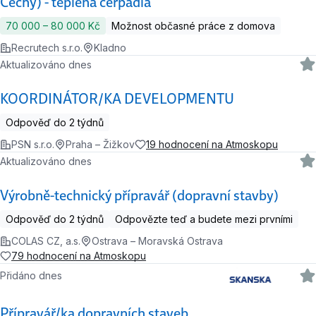
Čechy) - teplená čerpadla
70 000 ‍–‍ 80 000 Kč
Možnost občasné práce z domova
Recrutech s.r.o.
Kladno
Aktualizováno dnes
KOORDINÁTOR/KA DEVELOPMENTU
Odpověď do 2 týdnů
PSN s.r.o.
Praha – Žižkov
19 hodnocení na Atmoskopu
Aktualizováno dnes
Výrobně-technický přípravář (dopravní stavby)
Odpověď do 2 týdnů
Odpovězte teď a budete mezi prvními
COLAS CZ, a.s.
Ostrava – Moravská Ostrava
79 hodnocení na Atmoskopu
Přidáno dnes
Přípravář/ka dopravních staveb