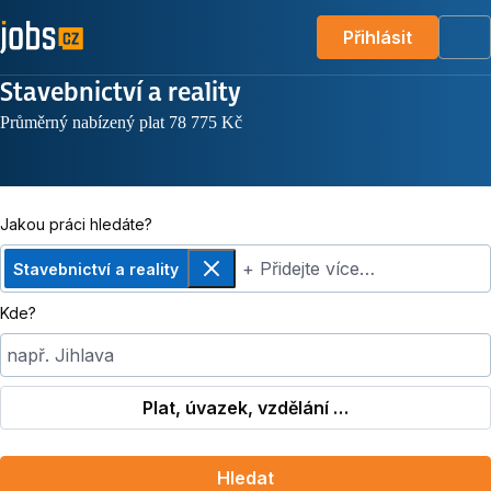
Přihlásit
Me
Stavebnictví a reality
Průměrný nabízený plat 78 775 Kč
Jakou práci hledáte?
+ Přidejte více…
Stavebnictví a reality
Odebrat
Kde?
např. Jihlava
Plat, úvazek, vzdělání …
Hledat