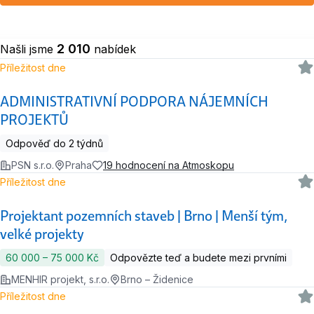
2 010
Našli jsme
nabídek
Příležitost dne
ADMINISTRATIVNÍ PODPORA NÁJEMNÍCH
PROJEKTŮ
Odpověď do 2 týdnů
PSN s.r.o.
Praha
19 hodnocení na Atmoskopu
Příležitost dne
Projektant pozemních staveb | Brno | Menší tým,
velké projekty
60 000 ‍–‍ 75 000 Kč
Odpovězte teď a budete mezi prvními
MENHIR projekt, s.r.o.
Brno – Židenice
Příležitost dne