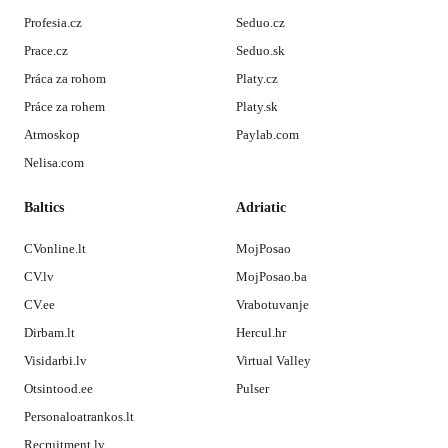
Profesia.cz
Seduo.cz
Prace.cz
Seduo.sk
Práca za rohom
Platy.cz
Práce za rohem
Platy.sk
Atmoskop
Paylab.com
Nelisa.com
Baltics
Adriatic
CVonline.lt
MojPosao
CV.lv
MojPosao.ba
CV.ee
Vrabotuvanje
Dirbam.lt
Hercul.hr
Visidarbi.lv
Virtual Valley
Otsintood.ee
Pulser
Personaloatrankos.lt
Recruitment.lv