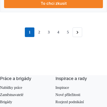
To chci zkusit
1
2
3
4
5
stránka
Následující
Práce a brigády
Inspirace a rady
Nabídky práce
Inspirace
Zaměstnavatelé
Nové příležitosti
Brigády
Rozjezd podnikání