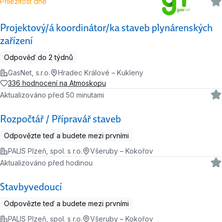
Příležitost dne
Projektový/á koordinátor/ka staveb plynárenských
zařízení
Odpověď do 2 týdnů
GasNet, s.r.o.
Hradec Králové – Kukleny
336 hodnocení na Atmoskopu
Aktualizováno před 50 minutami
Rozpočtář / Přípravář staveb
Odpovězte teď a budete mezi prvními
PALIS Plzeň, spol. s r.o.
Všeruby – Kokořov
Aktualizováno před hodinou
Stavbyvedoucí
Odpovězte teď a budete mezi prvními
PALIS Plzeň, spol. s r.o.
Všeruby – Kokořov