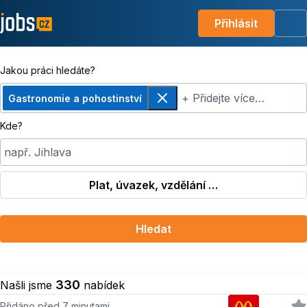
Přihlásit
Me
Jakou práci hledáte?
+ Přidejte více…
Gastronomie a pohostinství
Odebrat
Kde?
např. Jihlava
Plat, úvazek, vzdělání …
Hledat
330
Našli jsme
nabídek
Přidáno před 7 minutami