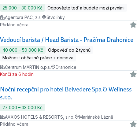
25 000 ‍–‍ 30 000 Kč
Odpovězte teď a budete mezi prvními
Agentura PAC, z.s.
Stvolínky
Přidáno včera
Vedoucí barista / Head Barista – Pražírna Drahonice
40 000 ‍–‍ 50 000 Kč
Odpověď do 2 týdnů
Možnost občasné práce z domova
Centrum MARTIN o.p.s.
Drahonice
Končí za 6 hodin
Noční recepční pro hotel Belvedere Spa & Wellness
s.r.o.
27 000 ‍–‍ 33 000 Kč
AXXOS HOTELS & RESORTS, s.r.o.
Mariánské Lázně
Přidáno včera