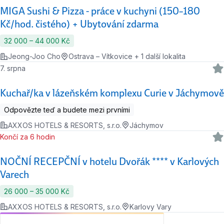
MIGA Sushi & Pizza - práce v kuchyni (150–180
Kč/hod. čistého) + Ubytování zdarma
32 000 ‍–‍ 44 000 Kč
Jeong-Joo Cho
Ostrava – Vítkovice + 1 další lokalita
7. srpna
Kuchař/ka v lázeňském komplexu Curie v Jáchymově
Odpovězte teď a budete mezi prvními
AXXOS HOTELS & RESORTS, s.r.o.
Jáchymov
Končí za 6 hodin
NOČNÍ RECEPČNÍ v hotelu Dvořák **** v Karlových
Varech
26 000 ‍–‍ 35 000 Kč
AXXOS HOTELS & RESORTS, s.r.o.
Karlovy Vary