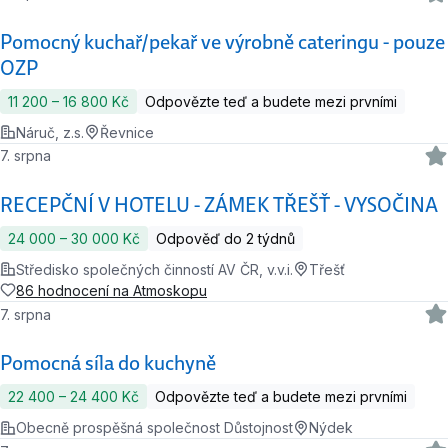
Pomocný kuchař/pekař ve výrobně cateringu - pouze
OZP
11 200 ‍–‍ 16 800 Kč
Odpovězte teď a budete mezi prvními
Náruč, z.s.
Řevnice
7. srpna
RECEPČNÍ V HOTELU - ZÁMEK TŘEŠŤ - VYSOČINA
24 000 ‍–‍ 30 000 Kč
Odpověď do 2 týdnů
Středisko společných činností AV ČR, v.v.i.
Třešť
86 hodnocení na Atmoskopu
7. srpna
Pomocná síla do kuchyně
22 400 ‍–‍ 24 400 Kč
Odpovězte teď a budete mezi prvními
Obecně prospěšná společnost Důstojnost
Nýdek