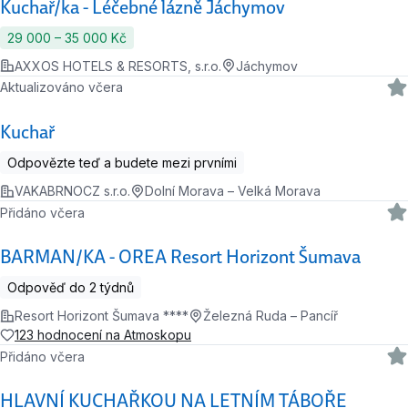
Kuchař/ka - Léčebné lázně Jáchymov
29 000 ‍–‍ 35 000 Kč
AXXOS HOTELS & RESORTS, s.r.o.
Jáchymov
Aktualizováno včera
Kuchař
Odpovězte teď a budete mezi prvními
VAKABRNOCZ s.r.o.
Dolní Morava – Velká Morava
Přidáno včera
BARMAN/KA - OREA Resort Horizont Šumava
Odpověď do 2 týdnů
Resort Horizont Šumava ****
Železná Ruda – Pancíř
123 hodnocení na Atmoskopu
Přidáno včera
HLAVNÍ KUCHAŘKOU NA LETNÍM TÁBOŘE