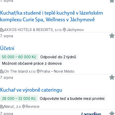
7. srpna
Kuchař/ka studené i teplé kuchyně v lázeňském
komplexu Curie Spa, Wellness v Jáchymově
AXXOS HOTELS & RESORTS, s.r.o.
Jáchymov
7. srpna
Účetní
50 000 ‍–‍ 60 000 Kč
Odpověď do 2 týdnů
Možnost občasné práce z domova
On The Island s.r.o.
Praha – Nové Město
7. srpna
Kuchař ve výrobně cateringu
28 000 ‍–‍ 32 000 Kč
Odpovězte teď a budete mezi prvními
Náruč, z.s.
Řevnice
7. srpna