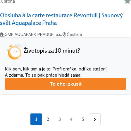
7. srpna
Obsluha à la carte restaurace Revontuli | Saunový
svět Aquapalace Praha
GMF AQUAPARK PRAGUE, a.s.
Čestlice
Životopis za 10 minut?
Klik sem, klik tam a je to! Profi grafika, pdf ke stažení.
A zdarma. To se pak práce hledá sama.
To chci zkusit
1
2
3
4
5
stránka
Následující