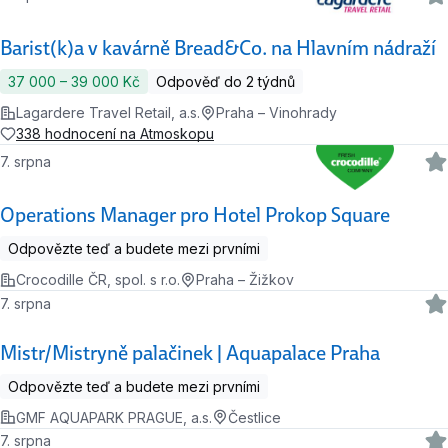
Barist(k)a v kavárně Bread&Co. na Hlavním nádraží
37 000 ‍–‍ 39 000 Kč
Odpověď do 2 týdnů
Lagardere Travel Retail, a.s.
Praha – Vinohrady
338 hodnocení na Atmoskopu
7. srpna
Operations Manager pro Hotel Prokop Square
Odpovězte teď a budete mezi prvními
Crocodille ČR, spol. s r.o.
Praha – Žižkov
7. srpna
Mistr/Mistryně palačinek | Aquapalace Praha
Odpovězte teď a budete mezi prvními
GMF AQUAPARK PRAGUE, a.s.
Čestlice
7. srpna