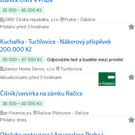
stanice OMV v Praze
35 000 ‍–‍ 45 000 Kč
OMV Česká republika, s.r.o.
Praha – Ďáblice
Přidáno před 3 hodinami
Kuchařka - Tuchlovice - Náborový příspěvek
200.000 Kč
30 000 ‍–‍ 37 000 Kč
Odpovězte teď a budete mezi prvními
Senior Home Servis, s.r.o.
Tuchlovice
Aktualizováno před 3 hodinami
Číšník/servírka na zámku Račice
38 500 ‍–‍ 40 000 Kč
e-Finance,a.s.
Račice-Pístovice – Račice
Přidáno dnes
Obsluha restaurace | Aquapalace Praha |