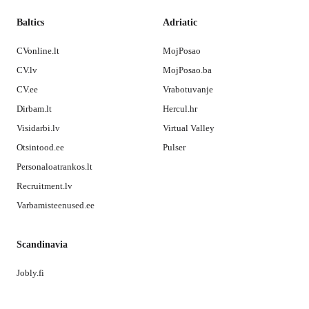
Baltics
Adriatic
CVonline.lt
MojPosao
CV.lv
MojPosao.ba
CV.ee
Vrabotuvanje
Dirbam.lt
Hercul.hr
Visidarbi.lv
Virtual Valley
Otsintood.ee
Pulser
Personaloatrankos.lt
Recruitment.lv
Varbamisteenused.ee
Scandinavia
Jobly.fi