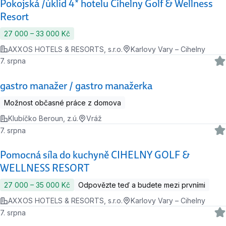
Pokojská /úklid 4* hotelu Cihelny Golf & Wellness
Resort
27 000 ‍–‍ 33 000 Kč
AXXOS HOTELS & RESORTS, s.r.o.
Karlovy Vary – Cihelny
7. srpna
gastro manažer / gastro manažerka
Možnost občasné práce z domova
Klubíčko Beroun, z.ú.
Vráž
7. srpna
Pomocná síla do kuchyně CIHELNY GOLF &
WELLNESS RESORT
27 000 ‍–‍ 35 000 Kč
Odpovězte teď a budete mezi prvními
AXXOS HOTELS & RESORTS, s.r.o.
Karlovy Vary – Cihelny
7. srpna