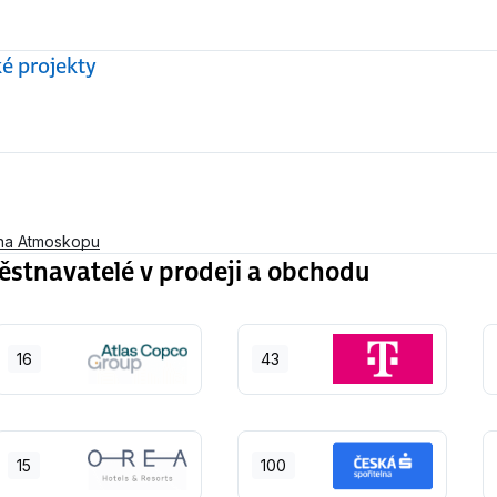
ké projekty
na Atmoskopu
stnavatelé v prodeji a obchodu
16
43
15
100