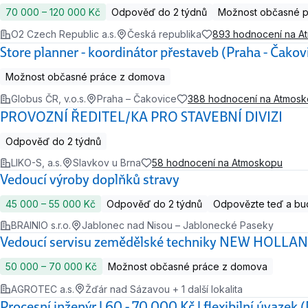
70 000 ‍–‍ 120 000 Kč
Odpověď do 2 týdnů
Možnost občasné 
O2 Czech Republic a.s.
Česká republika
893 hodnocení na A
Store planner - koordinátor přestaveb (Praha - Čakov
Možnost občasné práce z domova
Globus ČR, v.o.s.
Praha – Čakovice
388 hodnocení na Atmos
PROVOZNÍ ŘEDITEL/KA PRO STAVEBNÍ DIVIZI
Odpověď do 2 týdnů
LIKO-S, a.s.
Slavkov u Brna
58 hodnocení na Atmoskopu
Vedoucí výroby doplňků stravy
45 000 ‍–‍ 55 000 Kč
Odpověď do 2 týdnů
Odpovězte teď a bud
BRAINIO s.r.o.
Jablonec nad Nisou – Jablonecké Paseky
Vedoucí servisu zemědělské techniky NEW HOLLA
50 000 ‍–‍ 70 000 Kč
Možnost občasné práce z domova
AGROTEC a.s.
Žďár nad Sázavou + 1 další lokalita
Procesní inženýr | 60 - 70 000 Kč | flexibilní úvazek 