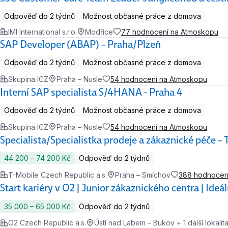
Odpověď do 2 týdnů
Možnost občasné práce z domova
IMI International s.r.o.
Modřice
77 hodnocení na Atmoskopu
SAP Developer (ABAP) – Praha/Plzeň
Odpověď do 2 týdnů
Možnost občasné práce z domova
Skupina ICZ
Praha – Nusle
54 hodnocení na Atmoskopu
Interní SAP specialista S/4HANA - Praha 4
Odpověď do 2 týdnů
Možnost občasné práce z domova
Skupina ICZ
Praha – Nusle
54 hodnocení na Atmoskopu
Specialista/Specialistka prodeje a zákaznické péče –
44 200 ‍–‍ 74 200 Kč
Odpověď do 2 týdnů
T-Mobile Czech Republic a.s.
Praha – Smíchov
388 hodnocen
Start kariéry v O2 | Junior zákaznického centra | Ideá
35 000 ‍–‍ 65 000 Kč
Odpověď do 2 týdnů
O2 Czech Republic a.s.
Ústí nad Labem – Bukov + 1 další lokalit