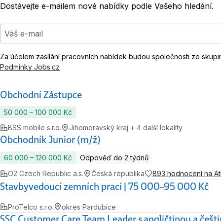
Dostávejte e-mailem nové nabídky podle Vašeho hledání.
Váš e-mail
Za účelem zasílání pracovních nabídek budou společnosti ze skupi
Podmínky Jobs.cz
Obchodní Zástupce
50 000 ‍–‍ 100 000 Kč
BSS mobile s.r.o.
Jihomoravský kraj + 4 další lokality
Obchodník Junior (m/ž)
60 000 ‍–‍ 120 000 Kč
Odpověď do 2 týdnů
O2 Czech Republic a.s.
Česká republika
893 hodnocení na A
Stavbyvedoucí zemních prací | 75 000–95 000 Kč
ProTelco s.r.o.
okres Pardubice
SSC Customer Care Team Leader s angličtinou a češt