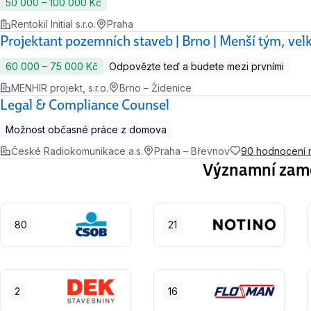
50 000 ‍–‍ 100 000 Kč
Rentokil Initial s.r.o.
Praha
Projektant pozemních staveb | Brno | Menší tým, vel
60 000 ‍–‍ 75 000 Kč
Odpovězte teď a budete mezi prvními
MENHIR projekt, s.r.o.
Brno – Židenice
Legal & Compliance Counsel
Možnost občasné práce z domova
České Radiokomunikace a.s.
Praha – Břevnov
90 hodnocení 
Významní zamě
80
21
2
16