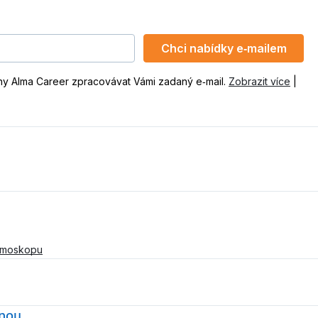
Chci nabídky e‑mailem
ny Alma Career zpracovávat Vámi zadaný e‑mail.
Zobrazit více
|
tmoskopu
inou