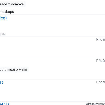
práce z domova
tmoskopu
ice)
kopu
Přid
Přid
ete mezi prvními
ND
Přid
(M/Ž)
Aktualizov