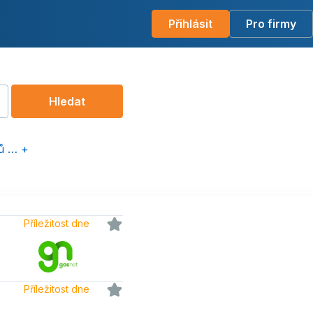
Přihlásit
Pro firmy
Hledat
rů … +
ome office
Příležitost dne
Příležitost dne