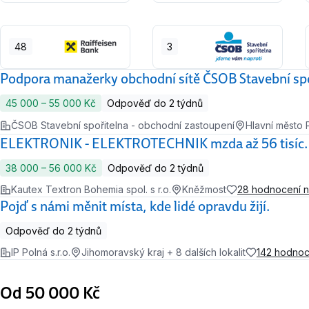
48
3
Podpora manažerky obchodní sítě ČSOB Stavební spo
45 000 ‍–‍ 55 000 Kč
Odpověď do 2 týdnů
ČSOB Stavební spořitelna - obchodní zastoupení
Hlavní město 
ELEKTRONIK - ELEKTROTECHNIK mzda až 56 tisíc.
38 000 ‍–‍ 56 000 Kč
Odpověď do 2 týdnů
Kautex Textron Bohemia spol. s r.o.
Kněžmost
28 hodnocení 
Pojď s námi měnit místa, kde lidé opravdu žijí.
Odpověď do 2 týdnů
IP Polná s.r.o.
Jihomoravský kraj + 8 dalších lokalit
142 hodnoc
Od 50 000 Kč