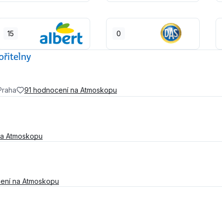
15
0
řitelny
Praha
91 hodnocení na Atmoskopu
na Atmoskopu
ení na Atmoskopu