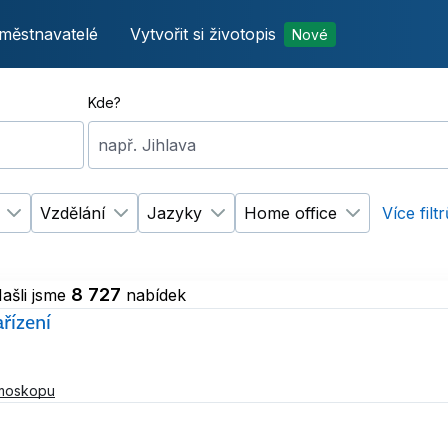
městnavatelé
Vytvořit si životopis
Nové
Kde?
např. Jihlava
Vzdělání
Jazyky
Home office
Více filt
Změnit filtr
Typ úvazku
Změnit filtr
Vzdělání
Změnit filtr
Jazyky
Změnit filtr
H
8 727
ašli jsme
nabídek
řízení
tmoskopu