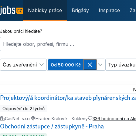
Nabídky práce
Brigády
Inspirace
Za
Jakou práci hledáte?
Hledejte obor, profesi, firmu …
Čas zveřejnění
Typ úvazku
Od 50 000 Kč
Změnit filtr
Čas zveřejnění
Odebrat
Změnit filtr
Plat
N
Projektový/á koordinátor/ka staveb plynárenských za
Odpověď do 2 týdnů
GasNet, s.r.o.
Hradec Králové – Kukleny
336 hodnocení na A
Obchodní zástupce / zástupkyně - Praha