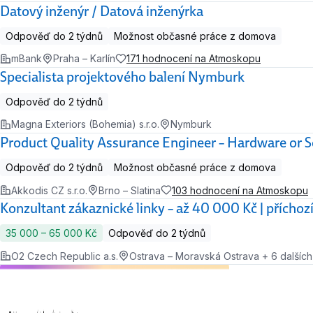
Datový inženýr / Datová inženýrka
Odpověď do 2 týdnů
Možnost občasné práce z domova
mBank
Praha – Karlín
171 hodnocení na Atmoskopu
Specialista projektového balení Nymburk
Odpověď do 2 týdnů
Magna Exteriors (Bohemia) s.r.o.
Nymburk
Product Quality Assurance Engineer – Hardware or S
Odpověď do 2 týdnů
Možnost občasné práce z domova
Akkodis CZ s.r.o.
Brno – Slatina
103 hodnocení na Atmoskopu
Konzultant zákaznické linky – až 40 000 Kč | příchoz
35 000 ‍–‍ 65 000 Kč
Odpověď do 2 týdnů
O2 Czech Republic a.s.
Ostrava – Moravská Ostrava + 6 dalších 