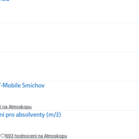
 T-Mobile Smíchov
í na Atmoskopu
lní pro absolventy (m/ž)
a
893 hodnocení na Atmoskopu