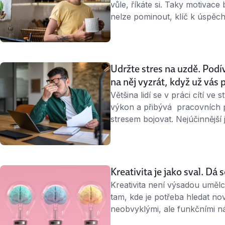
vůle, říkáte si. Taky motivace 
nelze pominout, klíč k úspěch
systému a prostředí, které 
nebudou nás podporovat v tě
Udržte stres na uzdě. Podív
na něj vyzrát, když už vás
Většina lidí se v práci cítí ve 
výkon a přibývá pracovních p
stresem bojovat. Nejúčinnější 
stresu vedou. Tady je návod, j
jak ho setřást, když už se do
Kreativita je jako sval. Dá
Kreativita není výsadou umělc
tam, kde je potřeba hledat nov
neobvyklými, ale funkčními náp
jednotlivce, tak v celém týmu.