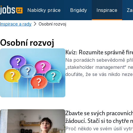
Nabídky práce
Brigády
Inspirace
Za
Inspirace a rady
Osobní rozvoj
Osobní rozvoj
Kvíz: Rozumíte správně fir
Na poradách sebevědomě přik
„stakeholder management“ nebo
doufáte, že se vás nikdo nez
hodit náš kvíz. Projděte ho a d
nemusíte vědoucí výraz jen před
Firemní náboženství, jehož h
Zbavte se svých pracovních
žádoucí. Stačí si to chytře 
Proč někdo ve svém úsilí vytrv