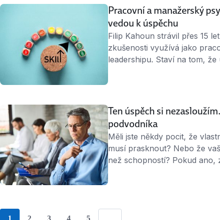
Pracovní a manažerský psych
vedou k úspěchu
Filip Kahoun strávil přes 15 l
zkušenosti využívá jako prac
leadershipu. Staví na tom, že 
o odbornosti. Stále větší roli
Soft skills budoucnosti Jedn
podle …
Ten úspěch si nezasloužím.
podvodníka
Měli jste někdy pocit, že vlas
musí prasknout? Nebo že vaše
než schopností? Pokud ano, 
Naštěstí existují techniky, jak
Syndrom podvodníka je stav, 
Objevuje se …
1
2
3
4
5