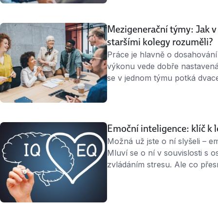
otevřenost je základ Chovejte
Mezigenerační týmy: Jak v 
staršími kolegy rozuměli?
Práce je hlavně o dosahování
výkonu vede dobře nastavená 
se v jednom týmu potká dvace
matadorem. Jiná zkušenost, jiný
společný cíl. Jak to udělat, 
vycházely? 1. Zahoďte …
Emoční inteligence: klíč k
Možná už jste o ní slyšeli – 
Mluví se o ní v souvislosti s 
zvládáním stresu. Ale co přes
tolik záleží? A jak je možné j
skládá Pojem emoční intelige