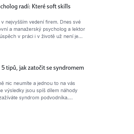
olog radí: Které soft skills
et v nejvyšším vedení firem. Dnes své
ovní a manažerský psycholog a lektor
úspěch v práci i v životě už není jen
 hrají měkké dovednosti. Které to jsou?
ou z klíčových dovedností bude
 5 tipů, jak zatočit se syndromem
tně nic neumíte a jednou to na vás
 výsledky jsou spíš dílem náhody
zažíváte syndrom podvodníka.
 se ho zbavit. Co to je a kdy se ozývá
kdy nevěříme ve vlastní schopnosti.