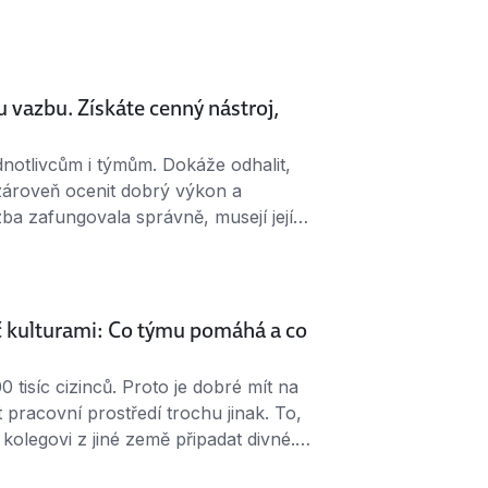
volené Mnoho lidí má …
 vazbu. Získáte cenný nástroj,
notlivcům i týmům. Dokáže odhalit,
 zároveň ocenit dobrý výkon a
ba zafungovala správně, musejí její
jímat. Zpětná vazba je dnes součástí
sto můžete mít pocit, že se vám jí
č kulturami: Co týmu pomáhá a co
 tisíc cizinců. Proto je dobré mít na
pracovní prostředí trochu jinak. To,
kolegovi z jiné země připadat divné.
 aby to v týmu šlapalo? 1. Respekt a