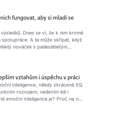
 se k …
nich fungovat, aby si mladí se
 výsledků. Dnes se ví, že k nim kromě
spolupráce. A ta může skřípat, když
tiletý nováček s padesátiletým
 styl práce, jiné priority – ale
aby spolu různé generace dobře
 lepším vztahům i úspěchu v práci
emoční inteligence, někdy zkráceně EQ.
osobním rozvojem, vedením lidí i
ně emoční inteligence je? Proč na ní
i trénovat? Co to je EQ a z čeho se
nce …