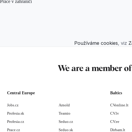
Práce v zahraničí
Používáme cookies
, viz
Z
We are a member o
Central Europe
Baltics
Jobs.cz
Arnold
CVonline.lt
Profesia.sk
Teamio
CV.lv
Profesia.cz
Seduo.cz
CV.ee
Prace.cz
Seduo.sk
Dirbam.lt