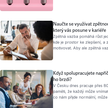
Kreativita není talent pro vy
Naučte se využívat zpětnou
který vás posune v kariéře
Zpětná vazba pomáhá růst jed
kde je prostor ke zlepšení, a
motivovat. Aby ale zpětná vaz
aktéři vědět, jak ji dávat i při
většiny firemních procesů. Pře
nedostává. Potom se …
Když spolupracujete napří
ho brzdí?
V Česku dnes pracuje přes 800
paměti, že každý může vnímat 
co nám přijde normální, může 
A naopak. Na co si dát pozor,