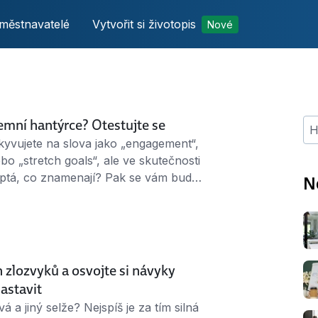
městnavatelé
Vytvořit si životopis
Nové
emní hantýrce? Otestujte se
Hle
yvujete na slova jako „engagement“,
 „stretch goals“, ale ve skutečnosti
eptá, co znamenají? Pak se vám bude
N
oplňte si znalosti, ať příště
stírat. 1. Co je to agilní vývoj? a)
lavním rituálem …
 zlozvyků a osvojte si návyky
nastavit
á a jiný selže? Nejspíš je za tím silná