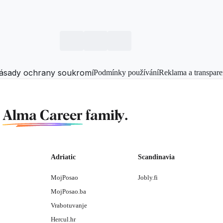
ásady ochrany soukromí
Podmínky používání
Reklama a transpare
f
Alma Career
family.
Adriatic
Scandinavia
MojPosao
Jobly.fi
MojPosao.ba
Vrabotuvanje
Hercul.hr