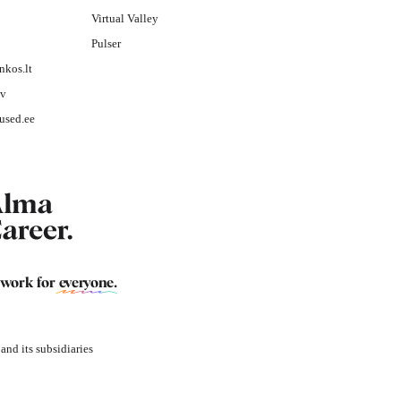
Virtual Valley
Pulser
nkos.lt
lv
used.ee
 work for
everyone
.
nd its subsidiaries