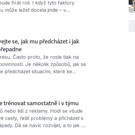
bude hrát roli. I když tyto faktory
u může ležet docela jinde – v
nás povedou k dobrým návykům a
ch špatných. Jak si …
ejte se, jak mu předcházet i jak
 přepadne
stresu. Často proto, že roste tlak na
ovinností. Je několik způsobů, jak se
je předcházet situacím, které ke
ak si držet stres každý den od těla i
staví. 1. Neodkládejte …
 se trénovat samostatně i v týmu
ů nebo lidí z reklamy. Hodí se všude
é cesty, řešit problémy a přicházet s
ady. Dá se navíc rozvíjet, a to jak u
 Tady je pár technik, jak na to.