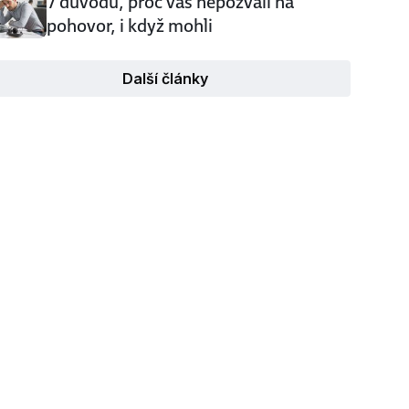
7 důvodů, proč vás nepozvali na
pohovor, i když mohli
Další články