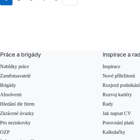
Go to Page {{ paginationNumber }}
Go to Page {{ paginationNumber }}
Go to Page {{ paginationNumber }}
Go to Page {{ paginationNumber }}
Go to Page {{ paginationNumber }}
Next
Práce a brigády
Inspirace a ra
Nabídky práce
Inspirace
Zaměstnavatelé
Nové příležitosti
Brigády
Rozjezd podnikání
Absolventi
Rozvoj kariéry
Hledání dle firem
Rady
Zkrácené úvazky
Jak napsat CV
Pro neziskovky
Porovnání platů
OZP
Kalkulačky