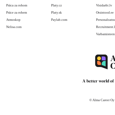
Práca za rohom
Platy.cz
Visidarbi.lv
Práce za rohem
Platy.sk
Otsintood.ee
Atmoskop
Paylab.com
Personaloatra
Nelisa.com
Recruitment.
Varbamisteen
A better world of
© Alma Career Oy a