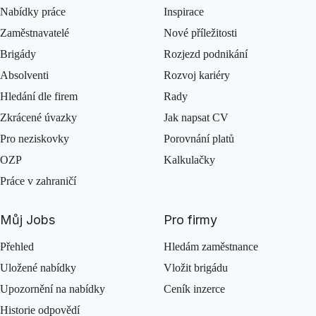
Nabídky práce
Inspirace
Zaměstnavatelé
Nové příležitosti
Brigády
Rozjezd podnikání
Absolventi
Rozvoj kariéry
Hledání dle firem
Rady
Zkrácené úvazky
Jak napsat CV
Pro neziskovky
Porovnání platů
OZP
Kalkulačky
Práce v zahraničí
Můj Jobs
Pro firmy
Přehled
Hledám zaměstnance
Uložené nabídky
Vložit brigádu
Upozornění na nabídky
Ceník inzerce
Historie odpovědí