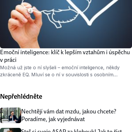
Emoční inteligence: klíč k lepším vztahům i úspěchu
v práci
Možná už jste o ní slyšeli – emoční inteligence, někdy
zkráceně EQ. Mluví se o ní v souvislosti s osobním
rozvojem, vedením lidí i zvládáním stresu. Ale co přesně
emoční inteligence je? Proč na ní tolik záleží? A jak je
Nepřehlédněte
možné ji trénovat? Co to je EQ a z čeho se skládá Pojem
emoční inteligence …
Nechtějí vám dat mzdu, jakou chcete?
Poradíme, jak vyjednávat
Strč si svoje ASAP za klobouk! Jak to říct,