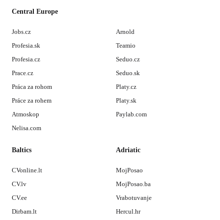
Central Europe
Jobs.cz
Arnold
Profesia.sk
Teamio
Profesia.cz
Seduo.cz
Prace.cz
Seduo.sk
Práca za rohom
Platy.cz
Práce za rohem
Platy.sk
Atmoskop
Paylab.com
Nelisa.com
Baltics
Adriatic
CVonline.lt
MojPosao
CV.lv
MojPosao.ba
CV.ee
Vrabotuvanje
Dirbam.lt
Hercul.hr