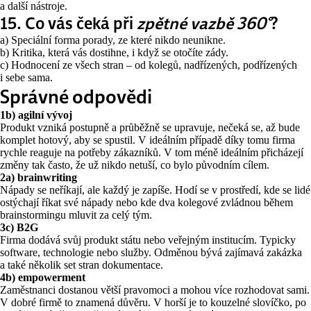
a další nástroje.
15. Co vás čeká při
zpětné vazbě 360°
?
a) Speciální forma porady, ze které nikdo neunikne.
b) Kritika, která vás dostihne, i když se otočíte zády.
c) Hodnocení ze všech stran – od kolegů, nadřízených, podřízených
i sebe sama.
Správné odpovědi
1b)
agilní vývoj
Produkt vzniká postupně a průběžně se upravuje, nečeká se, až bude
komplet hotový, aby se spustil. V ideálním případě díky tomu firma
rychle reaguje na potřeby zákazníků. V tom méně ideálním přicházejí
změny tak často, že už nikdo netuší, co bylo původním cílem.
2
a)
brainwriting
Nápady se neříkají, ale každý je zapíše. Hodí se v prostředí, kde se lidé
ostýchají říkat své nápady nebo kde dva kolegové zvládnou během
brainstormingu mluvit za celý tým.
3c)
B2G
Firma dodává svůj produkt státu nebo veřejným institucím. Typicky
software, technologie nebo služby. Odměnou bývá zajímavá zakázka
a také několik set stran dokumentace.
4b)
empowerment
Zaměstnanci dostanou větší pravomoci a mohou více rozhodovat sami.
V dobré firmě to znamená důvěru. V horší je to kouzelné slovíčko, po