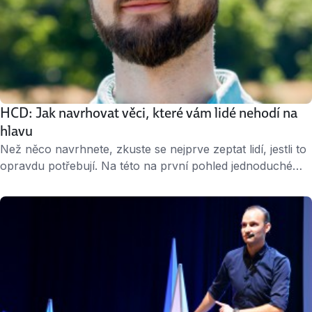
HCD: Jak navrhovat věci, které vám lidé nehodí na
hlavu
Než něco navrhnete, zkuste se nejprve zeptat lidí, jestli to
opravdu potřebují. Na této na první pohled jednoduché
myšlence stojí Human-Centered Design (HCD), tedy
design zaměřený na člověka. Kolikrát se ale stane, že
programátor nebo architekt vymyslí něco, co pak lidé
v zoufalství házejí do kouta? Jiří Sekera a Petr Kosnar se
HCD dlouhodobě věnují. …