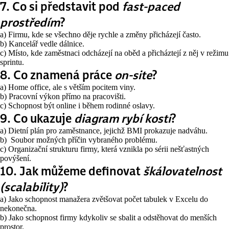
7. Co si představit pod
fast-paced
prostředím
?
a) Firmu, kde se všechno děje rychle a změny přicházejí často.
b) Kancelář vedle dálnice.
c) Místo, kde zaměstnaci odcházejí na oběd a přicháztejí z něj v režimu
sprintu.
8. Co znamená práce
on-site
?
a) Home office, ale s větším pocitem viny.
b) Pracovní výkon přímo na pracovišti.
c) Schopnost být online i během rodinné oslavy.
9. Co ukazuje
diagram rybí kosti
?
a) Dietní plán pro zaměstnance, jejichž BMI prokazuje nadváhu.
b) Soubor možných příčin vybraného problému.
c) Organizační strukturu firmy, která vznikla po sérii nešťastných
povýšení.
10. Jak můžeme definovat
škálovatelnost
(scalability)
?
a) Jako schopnost manažera zvětšovat počet tabulek v Excelu do
nekonečna.
b) Jako schopnost firmy kdykoliv se sbalit a odstěhovat do menších
prostor.