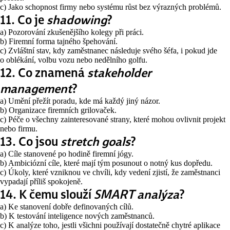
c) Jako schopnost firmy nebo systému růst bez výrazných problémů.
11. Co je
shadowing
?
a) Pozorování zkušenějšího kolegy při práci.
b) Firemní forma tajného špehování.
c) Zvláštní stav, kdy zaměstnanec následuje svého šéfa, i pokud jde
o oblékání, volbu vozu nebo nedělního golfu.
12. Co znamená
stakeholder
management
?
a) Umění přežít poradu, kde má každý jiný názor.
b) Organizace firemních grilovaček.
c) Péče o všechny zainteresované strany, které mohou ovlivnit projekt
nebo firmu.
13. Co jsou
stretch goals
?
a) Cíle stanovené po hodině firemní jógy.
b) Ambiciózní cíle, které mají tým posunout o notný kus dopředu.
c) Úkoly, které vzniknou ve chvíli, kdy vedení zjistí, že zaměstnanci
vypadají příliš spokojeně.
14. K čemu slouží
SMART analýza
?
a) Ke stanovení dobře definovaných cílů.
b) K testování inteligence nových zaměstnanců.
c) K analýze toho, jestli všichni používají dostatečně chytré aplikace