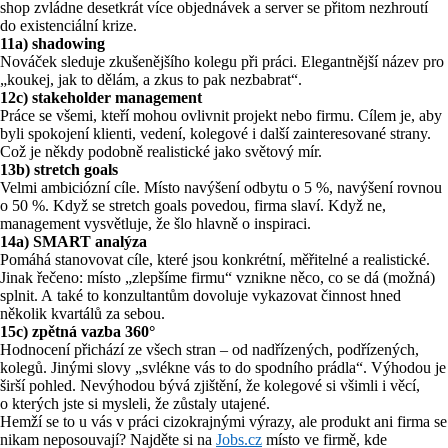
shop zvládne desetkrát více objednávek a server se přitom nezhroutí
do existenciální krize.
11a)
shadowing
Nováček sleduje z
kušenějšího kolegu při práci. Elegantnější název pro
„koukej, jak to dělám, a zkus to pak nezbabrat“.
12c)
stakeholder management
Práce se všemi, kteří mohou ovlivnit projekt nebo firmu. Cílem je, aby
byli spokojení klienti, vedení, kolegové i další zainteresované strany.
Což je někdy podobně realistické jako světový mír.
13b)
stretch goals
Velmi ambiciózní cíle. Místo navýšení odbytu o 5 %, navýšení rovnou
o 50 %. Když se stretch goals povedou, firma slaví. Když ne,
management vysvětluje, že šlo hlavně o inspiraci.
14a)
SMART analýza
Pomáhá stanovovat cíle, které jsou konkrétní, měřitelné a realistické.
Jinak řečeno: místo „zlepšíme firmu“ vznikne něco, co se dá (možná)
splnit. A také to konzultantům dovoluje vykazovat činnost hned
několik kvartálů za sebou.
15c)
zpětná vazba 360°
Hodnocení přichází ze všech stran – od nadřízených, podřízených,
kolegů. Jinými slovy „svlékne vás to do spodního prádla“. Výhodou je
širší pohled. Nevýhodou bývá zjištění, že kolegové si všimli i věcí,
o kterých jste si mysleli, že zůstaly utajené.
Hemží se to u vás v práci cizokrajnými výrazy, ale produkt ani firma se
nikam neposouvají? Najděte si na
Jobs.cz
místo ve firmě, kde