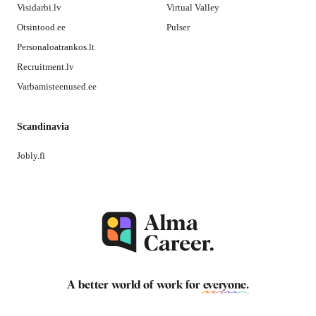
Visidarbi.lv
Virtual Valley
Otsintood.ee
Pulser
Personaloatrankos.lt
Recruitment.lv
Varbamisteenused.ee
Scandinavia
Jobly.fi
A better world of work for
everyone
.