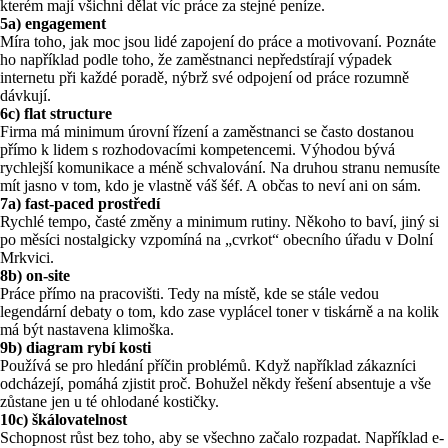
kterém mají všichni dělat víc práce za stejné peníze.
5a)
engagement
Míra toho, jak moc jsou lidé zapojení do práce a motivovaní. Poznáte
ho například podle toho, že zaměstnanci nepředstírají výpadek
internetu při každé poradě, nýbrž své odpojení od práce rozumně
dávkují.
6c)
flat structure
Firma má minimum úrovní řízení a zaměstnanci se často dostanou
přímo k lidem s rozhodovacími kompetencemi. Výhodou bývá
rychlejší komunikace a méně schvalování. Na druhou stranu nemusíte
mít jasno v tom, kdo je vlastně váš šéf. A občas to neví ani on sám.
7a)
fast-paced prostředí
Rychlé tempo, časté změny a minimum rutiny. Někoho to baví, jiný si
po měsíci nostalgicky vzpomíná na „cvrkot“ obecního úřadu v Dolní
Mrkvici.
8b)
on-site
Práce přímo na pracovišti. Tedy na místě, kde se stále vedou
legendární debaty o tom, kdo zase vyplácel toner v tiskárně a na kolik
má být nastavena klimoška.
9b)
diagram rybí kosti
Používá se pro hledání příčin problémů. Když například zákazníci
odcházejí, pomáhá zjistit proč. Bohužel někdy řešení absentuje a vše
zůstane jen u té ohlodané kostičky.
10c) škálovatelnost
Schopnost růst bez toho, aby se všechno začalo rozpadat. Například e-