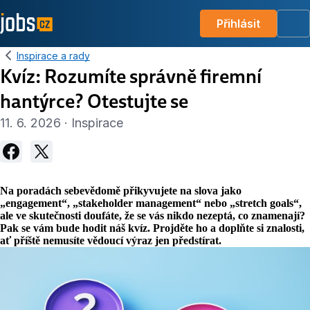
Přihlásit
Me
Inspirace a rady
Kvíz: Rozumíte správně firemní
hantýrce? Otestujte se
11. 6. 2026 · Inspirace
Na poradách sebevědomě přikyvujete na slova jako
„engagement“, „stakeholder management“ nebo „stretch goals“,
ale ve skutečnosti doufáte, že se vás nikdo nezeptá, co znamenají?
Pak se vám bude hodit náš kvíz. Projděte ho a doplňte si znalosti,
ať příště nemusíte vědoucí výraz jen předstírat.