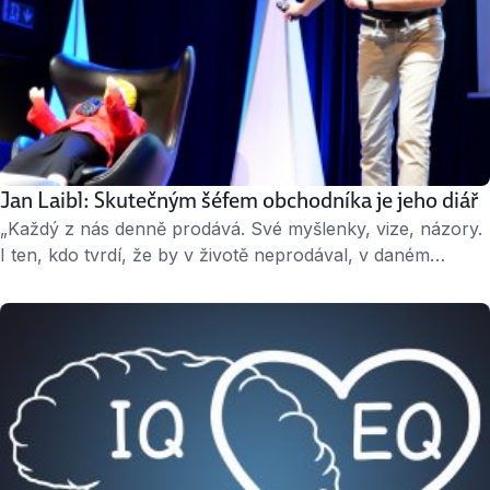
Jan Laibl: Skutečným šéfem obchodníka je jeho diář
„Každý z nás denně prodává. Své myšlenky, vize, názory.
I ten, kdo tvrdí, že by v životě neprodával, v daném
okamžiku prodává – své argumenty pro to, že by
neprodával,“ říká Jan Laibl, lektor obchodního myšlení.
Obchodní myšlení se hodí i při hledání nové práce. I na
pohovoru se totiž musíte správně „prodat.“ ↑ Jan Laibl:
Obchod je …