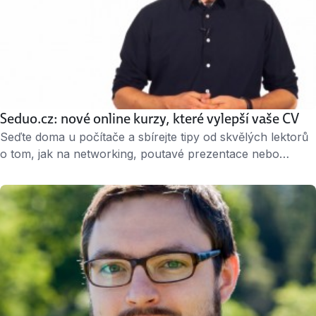
Seduo.cz: nové online kurzy, které vylepší vaše CV
Seďte doma u počítače a sbírejte tipy od skvělých lektorů
o tom, jak na networking, poutavé prezentace nebo
obchod. S touto myšlenku přichází na český internet
Seduo.cz – vzdělávací projekt, který vám umoží studovat
online kurzy od předních českých lektorů, firem
a vysokých škol. » 2 minuty čtení « Krátké video lekce
„Kurzy se skládají z krátkých video …