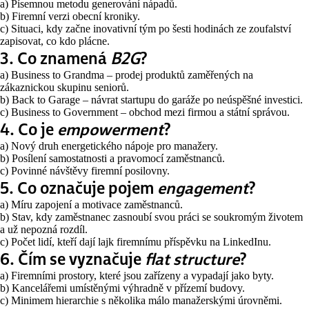
a) Písemnou metodu generování nápadů.
b) Firemní verzi obecní kroniky.
c) Situaci, kdy začne inovativní tým po šesti hodinách ze zoufalství
zapisovat, co kdo plácne.
3. Co znamená
B2G
?
a) Business to Grandma – prodej produktů zaměřených na
zákaznickou skupinu seniorů.
b) Back to Garage – návrat startupu do garáže po neúspěšné investici.
c) Business to Government – obchod mezi firmou a státní správou.
4. Co je
empowerment
?
a) Nový druh energetického nápoje pro manažery.
b) Posílení samostatnosti a pravomocí zaměstnanců.
c) Povinné návštěvy firemní posilovny.
5. Co označuje pojem
engagement
?
a) Míru zapojení a motivace zaměstnanců.
b) Stav, kdy zaměstnanec zasnoubí svou práci se soukromým životem
a už nepozná rozdíl.
c) Počet lidí, kteří dají lajk firemnímu příspěvku na LinkedInu.
6. Čím se vyznačuje
flat structure
?
a) Firemními prostory, které jsou zařízeny a vypadají jako byty.
b) Kancelářemi umístěnými výhradně v přízemí budovy.
c) Minimem hierarchie s několika málo manažerskými úrovněmi.