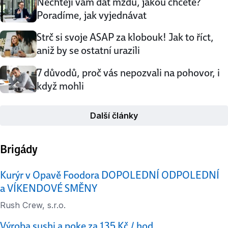
Nechtějí vám dat mzdu, jakou chcete?
Poradíme, jak vyjednávat
Strč si svoje ASAP za klobouk! Jak to říct,
aniž by se ostatní urazili
7 důvodů, proč vás nepozvali na pohovor, i
když mohli
Další články
Brigády
Kurýr v Opavě Foodora DOPOLEDNÍ ODPOLEDNÍ
a VÍKENDOVÉ SMĚNY
Rush Crew, s.r.o.
Výroba sushi a poke za 135 Kč / hod