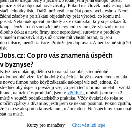
jsem za to maqui berry a ječmen. Prodal jsem je na eshopu, dostal
peníze zpět a objednal nové zásoby. Pokud má člověk malý eshop, tak
stačí jednotky tisíc. Další možností je udělat pouze web, eshop. Nemít
žádné zásoby a po získání objednávky psát výrobci, co komu má
poslat. Nebo nakupovat produkty až v okamžiku, kdy si je zákazník
koupí. Jenže to má samozřejmě nevýhodu v tom, že zákazník musí
dlouho čekat a navíc firmy moc neprodávají suroviny a produkty
v malém množství. Když už chcete mít vlastní brand, to jsou
desetitisíce, menší statisíce. Protože jen doprava z Ameriky mě stojí 50
tisíc.
Jobs.cz: Co pro vás znamená úspěch
v byznyse?
Když něco plánuji, dělím si to na krátkodobé, střednědobé
a dlouhodobé vize. Krátkodobý úspěch je, když navazujeme kontakt
s novou firmou nebo když zákazník nakoupí víc než jednou. Za
střednědobý úspěch považuji vše, co jsem teď s firmou udělal – vznikl
brand, nabízím 16 produktů, jsem v
xPORTu
, umístil jsem se na 2.
místě v soutěži podnikatelského praktika. Vždy dvakrát do roka se
otočím zpátky a dívám se, jestli jsem se někam posunul. Pokud zjistím,
že jsem se alespoň o kousek hnul, mám radost. Neúspěch by znamenal
stát na místě.
Kurzy pro manažery
Chci vést lidi lépe