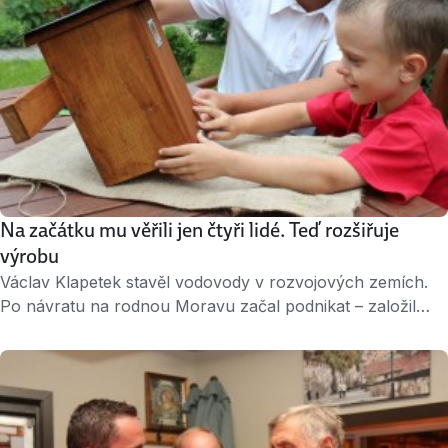
Na začátku mu věřili jen čtyři lidé. Teď rozšiřuje
výrobu
Václav Klapetek stavěl vodovody v rozvojových zemích.
Po návratu na rodnou Moravu začal podnikat – založil
firmu Budka jako dárek a vyrábí stavebnicové ptačí budky,
které si mohou sestavit i děti. Loni se svým nápadem uspěl
v soutěži pro začínající podnikatele Rozjezdy roku. „Díky
tomu jsem se hodně zviditelnil,“ říká Václav Klapetek, který
chce brzy vyrábět …