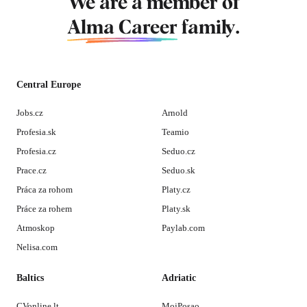
We are a member of
Alma Career
family.
Central Europe
Jobs.cz
Arnold
Profesia.sk
Teamio
Profesia.cz
Seduo.cz
Prace.cz
Seduo.sk
Práca za rohom
Platy.cz
Práce za rohem
Platy.sk
Atmoskop
Paylab.com
Nelisa.com
Baltics
Adriatic
CVonline.lt
MojPosao