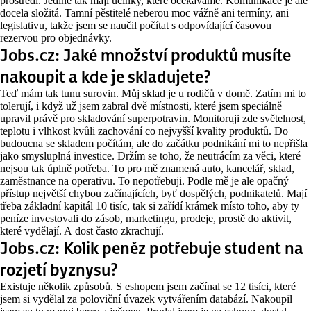
prostředí. Jedině tak mají účinky, které očekáváme. Komunikace je ale
docela složitá. Tamní pěstitelé neberou moc vážně ani termíny, ani
legislativu, takže jsem se naučil počítat s odpovídající časovou
rezervou pro objednávky.
Jobs.cz: Jaké množství produktů musíte
nakoupit a kde je skladujete?
Teď mám tak tunu surovin. Můj sklad je u rodičů v domě. Zatím mi to
tolerují, i když už jsem zabral dvě místnosti, které jsem speciálně
upravil právě pro skladování superpotravin. Monitoruji zde světelnost,
teplotu i vlhkost kvůli zachování co nejvyšší kvality produktů. Do
budoucna se skladem počítám, ale do začátku podnikání mi to nepřišla
jako smysluplná investice. Držím se toho, že neutrácím za věci, které
nejsou tak úplně potřeba. To pro mě znamená auto, kancelář, sklad,
zaměstnance na operativu. To nepotřebuji. Podle mě je ale opačný
přístup největší chybou začínajících, byť dospělých, podnikatelů. Mají
třeba základní kapitál 10 tisíc, tak si zařídí krámek místo toho, aby ty
peníze investovali do zásob, marketingu, prodeje, prostě do aktivit,
které vydělají. A dost často zkrachují.
Jobs.cz: Kolik peněz potřebuje student na
rozjetí byznysu?
Existuje několik způsobů. S eshopem jsem začínal se 12 tisíci, které
jsem si vydělal za poloviční úvazek vytvářením databází. Nakoupil