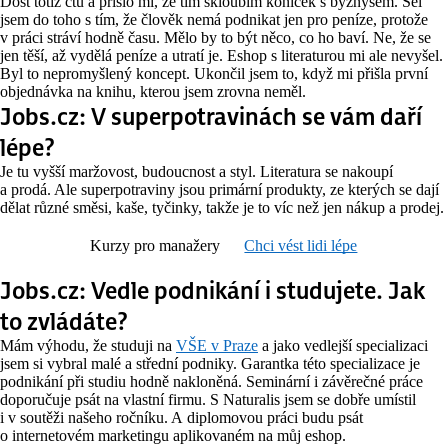
Dost totiž čtu a přišlo mi, že tím skloubím koníček s byznysem. Šel
jsem do toho s tím, že člověk nemá podnikat jen pro peníze, protože
v práci stráví hodně času. Mělo by to být něco, co ho baví. Ne, že se
jen těší, až vydělá peníze a utratí je. Eshop s literaturou mi ale nevyšel.
Byl to nepromyšlený koncept. Ukončil jsem to, když mi přišla první
objednávka na knihu, kterou jsem zrovna neměl.
Jobs.cz: V superpotravinách se vám daří
lépe?
Je tu vyšší maržovost, budoucnost a styl. Literatura se nakoupí
a prodá. Ale superpotraviny jsou primární produkty, ze kterých se dají
dělat různé směsi, kaše, tyčinky, takže je to víc než jen nákup a prodej.
Kurzy pro manažery
Chci vést lidi lépe
Jobs.cz: Vedle podnikání i studujete. Jak
to zvládáte?
Mám výhodu, že studuji na
VŠE v Praze
a jako vedlejší specializaci
jsem si vybral malé a střední podniky. Garantka této specializace je
podnikání při studiu hodně nakloněná. Seminární i závěrečné práce
doporučuje psát na vlastní firmu. S Naturalis jsem se dobře umístil
i v soutěži našeho ročníku. A diplomovou práci budu psát
o internetovém marketingu aplikovaném na můj eshop.