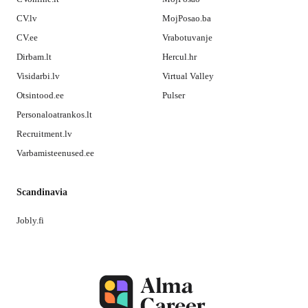
CV.lv
MojPosao.ba
CV.ee
Vrabotuvanje
Dirbam.lt
Hercul.hr
Visidarbi.lv
Virtual Valley
Otsintood.ee
Pulser
Personaloatrankos.lt
Recruitment.lv
Varbamisteenused.ee
Scandinavia
Jobly.fi