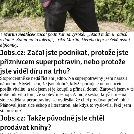
↑ Martin Sedláček
začal podnikat na vysoké: „Sklad mám u rodičů
v domě. Zatím mi to tolerují,” říká Martin, kterého teprve čeká psaní
diplomky.
Jobs.cz: Začal jste podnikat, protože jste
příznivcem superpotravin, nebo protože
jste viděl díru na trhu?
Stoprocentně se nedá říct ani jedno. Na superpotraviny jsem narazil
náhodou. Slyšel jsem, že jsou dobré, když sportujete nebo chcete
posílit vitalitu, a tak jsem si je koupil a přinesl domů. Zároveň jsem v té
době mluvil o tom, že si otevřu eshop. A moje sestra, když u mě na
stole viděla superpotraviny, se vyděsila, že chci prodávat právě tohle.
Plánoval jsem sice eshop s literaturou, ale když to vyslovila, řekl jsem
si: proč ne?
Jobs.cz: Takže původně jste chtěl
prodávat knihy?