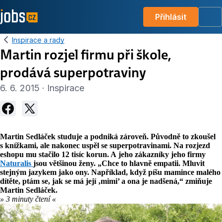
Přihlásit
Me
Inspirace a rady
Martin rozjel firmu při škole,
prodává superpotraviny
6. 6. 2015 · Inspirace
Martin Sedláček studuje a podniká zároveň. Původně to zkoušel
s knížkami, ale nakonec uspěl se superpotravinami. Na rozjezd
eshopu mu stačilo 12 tisíc korun. A jeho zákazníky jeho firmy
Naturalis
jsou většinou ženy. „Chce to hlavně empatii. Mluvit
stejným jazykem jako ony. Například, když píšu mamince malého
dítěte, ptám se, jak se má její ‚mimi’ a ona je nadšená,“ zmiňuje
Martin Sedláček.
» 3 minuty čtení «