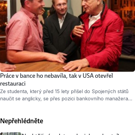
Práce v bance ho nebavila, tak v USA otevřel
restauraci
Ze studenta, který před 15 lety přišel do Spojených států
naučit se anglicky, se přes pozici bankovního manažera
dostal až k vlastnímu podnikání. Jarek Míka otevřel před
dvěma lety v americkém hlavním městě první – a jedinou –
Nepřehlédněte
českou restauraci. A není dne, kdy by v ní neměl plno.
„Život je hrozně krátký na to, aby člověk dělal …