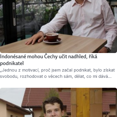
Indonésané mohou Čechy učit nadhled, říká
podnikatel
„Jednou z motivací, proč jsem začal podnikat, bylo získat
svobodu, rozhodovat o věcech sám, dělat, co mi dává
smysl a nemuset něco papouškovat,“ říká Michal
Waserbauer, který už více než dva roky žije a podniká
v Indonésii. Povídali jsme si o tom, jaké je pracovat
v jihovýchodní Asii a jací jsou Indonésané kolegové. ↑
Michal Waserbauer, Čech podnikající …