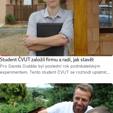
Student ČVUT založil firmu a radí, jak stavět
Pro Davida Dudáše byl poslední rok podnikatelským
experimentem. Tento student ČVUT se rozhodl uplatnit
své znalosti v praxi a založil firmu, která lidem radí se
stavbou a rekonstrukcí bytů a domů. S nápadem dokonce
vyhrál středočeské kolo loňských Rozjezdů – soutěže pro
začínající podnikatele. Teď jeho firmu přebírá jiná
studentka. ↑ David Dudáš začal podnikat ještě na …