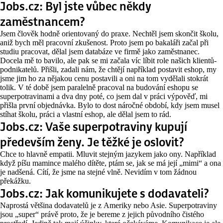
Jobs.cz: Byl jste vůbec někdy
zaměstnancem?
Jsem člověk hodně orientovaný do praxe. Nechtěl jsem skončit školu,
aniž bych měl pracovní zkušenost. Proto jsem po bakaláři začal při
studiu pracovat, dělal jsem databáze ve firmě jako zaměstnanec.
Docela mě to bavilo, ale pak se mi začala víc líbit role našich klientů-
podnikatelů. Přišli, zadali nám, že chtějí například postavit eshop, my
jsme jim ho za nějakou cenu postavili a oni na tom vydělali stokrát
tolik. V té době jsem paralelně pracoval na budování eshopu se
superpotravinami a dva dny poté, co jsem dal v práci výpověď, mi
přišla první objednávka. Bylo to dost náročné období, kdy jsem musel
stíhat školu, práci a vlastní eshop, ale dělal jsem to rád.
Jobs.cz: Vaše superpotraviny kupují
především ženy. Je těžké je oslovit?
Chce to hlavně empatii. Mluvit stejným jazykem jako ony. Například
když píšu mamince malého dítěte, ptám se, jak se má její „mimi“ a ona
je nadšená. Cítí, že jsme na stejné vlně. Nevidím v tom žádnou
překážku.
Jobs.cz: Jak komunikujete s dodavateli?
Naprostá většina dodavatelů je z Ameriky nebo Asie. Superpotraviny
jsou „super“ právě proto, že je bereme z jejich původního čistého