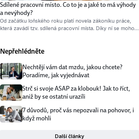
Sdílené pracovní místo. Co to je a jaké to má výhody
a nevýhody?
Od začátku loňského roku platí novela zákoníku práce,
která zavádí tzv. sdílená pracovní místa. Díky ní se mohou
na jedné pracovní pozici střídat dva a více zaměstnanců
s kratším pracovním úvazkem. Máme pro vás základní
Nepřehlédněte
přehled o tom, jak by měla sdílená místa fungovat, i jaké
jsou jejich přednosti a případné slabiny. Co je k …
Nechtějí vám dat mzdu, jakou chcete?
Poradíme, jak vyjednávat
Strč si svoje ASAP za klobouk! Jak to říct,
aniž by se ostatní urazili
7 důvodů, proč vás nepozvali na pohovor, i
když mohli
Další články