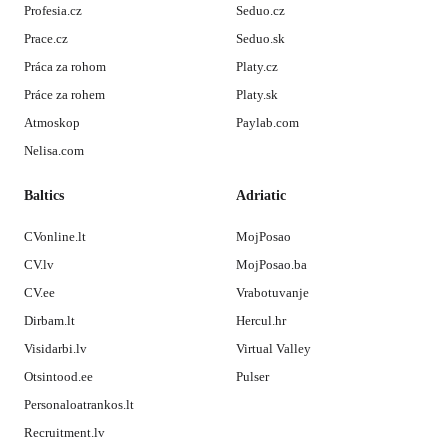
Profesia.cz
Seduo.cz
Prace.cz
Seduo.sk
Práca za rohom
Platy.cz
Práce za rohem
Platy.sk
Atmoskop
Paylab.com
Nelisa.com
Baltics
Adriatic
CVonline.lt
MojPosao
CV.lv
MojPosao.ba
CV.ee
Vrabotuvanje
Dirbam.lt
Hercul.hr
Visidarbi.lv
Virtual Valley
Otsintood.ee
Pulser
Personaloatrankos.lt
Recruitment.lv