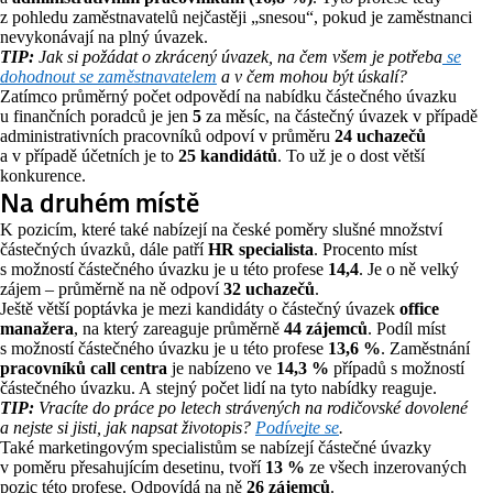
z pohledu zaměstnavatelů nejčastěji „snesou“, pokud je zaměstnanci
nevykonávají na plný úvazek.
TIP:
Jak si požádat o zkrácený úvazek, na čem všem je potřeba
se
dohodnout se zaměstnavatelem
a v čem mohou být úskalí?
Zatímco průměrný počet odpovědí na nabídku částečného úvazku
u finančních poradců je jen
5
za měsíc, na částečný úvazek v případě
administrativních pracovníků odpoví v průměru
24 uchazečů
a v případě účetních je to
25 kandidátů
. To už je o dost větší
konkurence.
Na druhém místě
K pozicím, které také nabízejí na české poměry slušné množství
částečných úvazků, dále patří
HR specialista
. Procento míst
s možností částečného úvazku je u této profese
14,4
. Je o ně velký
zájem – průměrně na ně odpoví
32 uchazečů
.
Ještě větší poptávka je mezi kandidáty o částečný úvazek
office
manažera
, na který zareaguje průměrně
44 zájemců
. Podíl míst
s možností částečného úvazku je u této profese
13,6 %
. Zaměstnání
pracovníků call centra
je nabízeno ve
14,3 %
případů s možností
částečného úvazku. A stejný počet lidí na tyto nabídky reaguje.
TIP:
Vracíte do práce po letech strávených na rodičovské dovolené
a nejste si jisti, jak napsat životopis?
Podívejte se
.
Také marketingovým specialistům se nabízejí částečné úvazky
v poměru přesahujícím desetinu, tvoří
13 %
ze všech inzerovaných
pozic této profese. Odpovídá na ně
26 zájemců
.