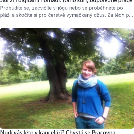
Jak žijí digitální nomádi. Ráno surf, odpoledne práce
Probudíte se, zacvičíte si jógu nebo se proběhnete po
pláži a skočíte si pro čerstvě vymačkaný džus. Za těch pár
dní na Bali už víte, ve kterém, na první pohled
zaplivaném, stánku mají nejlepší. A pak se pustíte do
práce. Protože klienti v Česku nepočkají. ↑ Bez kanceláře.
Cestovatel a digitální nomád Adam Marčan pracuje …
Nudí vás léto v kanceláři? Chystá se Pracovna