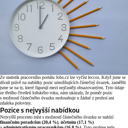
Ze statistik pracovního portálu Jobs.cz lze vyčíst leccos. Když jsme se
dívali právě na nabídky pozic umožňujících částečný úvazek, zaměřili
jsme se na ty, které figurují mezi nejčastěji obsazovanými. Tyto údaje
ze třetího čtvrtletí loňského roku, nám ukázaly, že poměr pozic
s možností částečného úvazku nedosahuje u žádné z profesí ani
zdaleka poloviny.
Pozice s nejvyšší nabídkou
Nejvyšší procento míst s možností částečného úvazku se nabízí
finančním poradcům
(20,4 %)
,
účetním
(17,1 %)
a
administrativním pracovníkům
(16,8 %)
. Tyto profese tedy