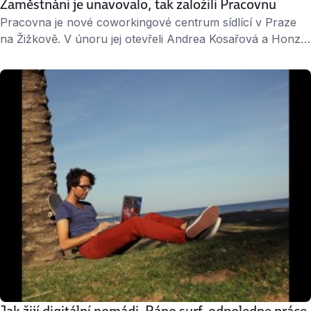
Zaměstnání je unavovalo, tak založili Pracovnu
Pracovna je nové coworkingové centrum sídlící v Praze
na Žižkově. V únoru jej otevřeli Andrea Kosařová a Honza
Pelán. Co je k tomu vedlo? Cítili se unavení jednotvárností
zaměstnaneckého života, a tak se rozhodli: uděláme si to
po svém. Jobs.cz: Prozradili jste mi, že impulsem pro
založení Pracovny byla nespokojenost ve vašich
předchozích zaměstnáních. Z čeho pramenila? Andrea:
Celkově …