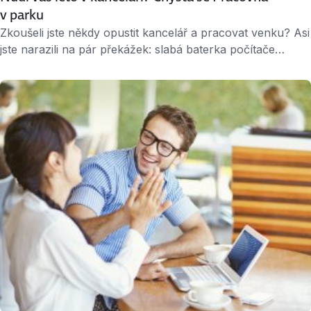
v parku
Zkoušeli jste někdy opustit kancelář a pracovat venku? Asi
jste narazili na pár překážek: slabá baterka počítače
a vrtkavé připojení k internetu patří asi mezi ty
nejzásadnější. V Praze právě teď vzniká Pracovna
v parku, která by mohla tyto bolesti vyřešit. Myšlenka
strávit pracovní den pod širým nebem tak možná přestane
patřit do říše sci-fi. …