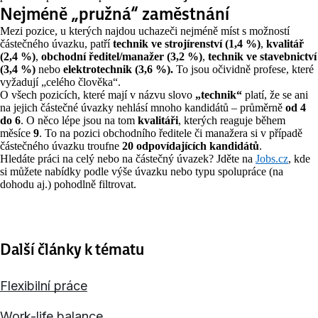
Nejméně „pružná“ zaměstnání
Mezi pozice, u kterých najdou uchazeči nejméně míst s možností
částečného úvazku, patří
technik ve strojírenství (1,4 %)
,
kvalitář
(2,4 %)
,
obchodní ředitel/manažer
(3,2 %)
,
technik ve stavebnictví
(3,4 %)
nebo
elektrotechnik (3,6 %).
To jsou očividně profese, které
vyžadují „celého člověka“.
O všech pozicích, které mají v názvu slovo
„technik“
platí, že se ani
na jejich částečné úvazky nehlásí mnoho kandidátů – průměrně
od 4
do 6
. O něco lépe jsou na tom
kvalitáři
, kterých reaguje během
měsíce
9
. To na pozici obchodního ředitele či manažera si v případě
částečného úvazku troufne
20 odpovídajících
kandidátů
.
Hledáte práci na celý nebo na částečný úvazek? Jděte na
Jobs.cz
, kde
si můžete nabídky podle výše úvazku nebo typu spolupráce (na
dohodu aj.) pohodlně filtrovat.
Další články k tématu
Flexibilní práce
Work-life balance