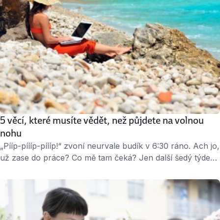
5 věcí, které musíte vědět, než půjdete na volnou
nohu
„Pííp-píííp-píííp!“ zvoní neurvale budík v 6:30 ráno. Ach jo,
už zase do práce? Co mě tam čeká? Jen další šedý týden
v odstínech rutiny, nesmyslných porad, odkládání úkolů
kvůli četbě knížky o prokrastinaci a šéf, který na poradách
veledůležitě prezentuje moji práci? Mám já tohle
zapotřebí? Pokud je vaší odpovědí rezolutní ne, na nic
nečekejte a práskněte …