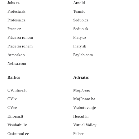
Jobs.cz
Arnold
Profesia.sk
Teamio
Profesia.cz
Seduo.cz
Prace.cz
Seduo.sk
Práca za rohom
Platy.cz
Práce za rohem
Platy.sk
Atmoskop
Paylab.com
Nelisa.com
Baltics
Adriatic
CVonline.lt
MojPosao
CV.lv
MojPosao.ba
CV.ee
Vrabotuvanje
Dirbam.lt
Hercul.hr
Visidarbi.lv
Virtual Valley
Otsintood.ee
Pulser