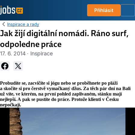
Přihlásit
Me
Inspirace a rady
Jak žijí digitální nomádi. Ráno surf,
odpoledne práce
17. 6. 2014 · Inspirace
Probudíte se, zacvičíte si jógu nebo se proběhnete po pláži
a skočíte si pro čerstvě vymačkaný džus. Za těch pár dní na Bali
už víte, ve kterém, na první pohled zaplivaném, stánku mají
nejlepší. A pak se pustíte do práce. Protože klienti v Česku
nepočkají.