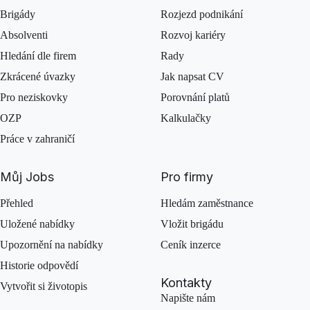
Brigády
Rozjezd podnikání
Absolventi
Rozvoj kariéry
Hledání dle firem
Rady
Zkrácené úvazky
Jak napsat CV
Pro neziskovky
Porovnání platů
OZP
Kalkulačky
Práce v zahraničí
Můj Jobs
Pro firmy
Přehled
Hledám zaměstnance
Uložené nabídky
Vložit brigádu
Upozornění na nabídky
Ceník inzerce
Historie odpovědí
Kontakty
Vytvořit si životopis
Napište nám