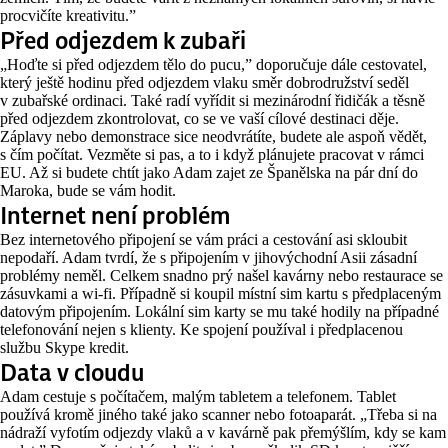
procvičíte kreativitu.”
Před odjezdem k zubaři
„Hoďte si před odjezdem tělo do pucu,” doporučuje dále cestovatel,
který ještě hodinu před odjezdem vlaku směr dobrodružství seděl
v zubařské ordinaci. Také radí vyřídit si mezinárodní řidičák a těsně
před odjezdem zkontrolovat, co se ve vaší cílové destinaci děje.
Záplavy nebo demonstrace sice neodvrátíte, budete ale aspoň vědět,
s čím počítat. Vezměte si pas, a to i když plánujete pracovat v rámci
EU. Až si budete chtít jako Adam zajet ze Španělska na pár dní do
Maroka, bude se vám hodit.
Internet není problém
Bez internetového připojení se vám práci a cestování asi skloubit
nepodaří. Adam tvrdí, že s připojením v jihovýchodní Asii zásadní
problémy neměl. Celkem snadno prý našel kavárny nebo restaurace se
zásuvkami a wi-fi. Případně si koupil místní sim kartu s předplaceným
datovým připojením. Lokální sim karty se mu také hodily na případné
telefonování nejen s klienty. Ke spojení používal i předplacenou
službu Skype kredit.
Data v cloudu
Adam cestuje s počítačem, malým tabletem a telefonem. Tablet
používá kromě jiného také jako scanner nebo fotoaparát. „Třeba si na
nádraží vyfotím odjezdy vlaků a v kavárně pak přemýšlím, kdy se kam