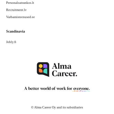
Personaloatrankos.lt
Recruitment.lv
Varbamisteenused.ee
Scandinavia
Jobly.fi
A better world of work for
everyone
.
© Alma Career Oy and its subsidiaries