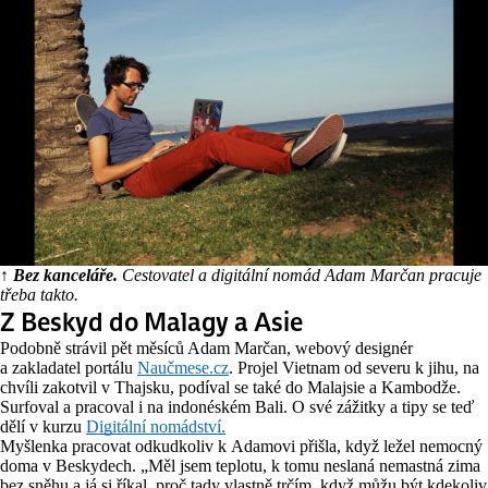
↑ Bez kanceláře.
Cestovatel a digitální nomád Adam Marčan pracuje
třeba takto.
Z Beskyd do Malagy a Asie
Podobně strávil pět měsíců Adam Marčan, webový designér
a zakladatel portálu
Naučmese.cz
. Projel Vietnam od severu k jihu, na
chvíli zakotvil v Thajsku, podíval se také do Malajsie a Kambodže.
Surfoval a pracoval i na indonéském Bali. O své zážitky a tipy se teď
dělí v kurzu
Digitální nomádství.
Myšlenka pracovat odkudkoliv k Adamovi přišla, když ležel nemocný
doma v Beskydech. „Měl jsem teplotu, k tomu neslaná nemastná zima
bez sněhu a já si říkal, proč tady vlastně trčím, když můžu být kdekoliv