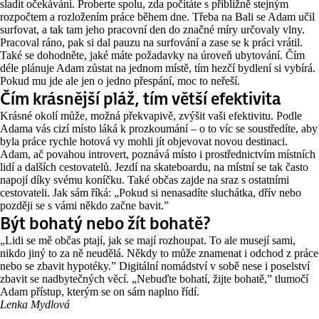
sladit očekávání. Proberte spolu, zda počítáte s přibližně stejným
rozpočtem a rozložením práce během dne. Třeba na Bali se Adam učil
surfovat, a tak tam jeho pracovní den do značné míry určovaly vlny.
Pracoval ráno, pak si dal pauzu na surfování a zase se k práci vrátil.
Také se dohodněte, jaké máte požadavky na úroveň ubytování. Čím
déle plánuje Adam zůstat na jednom místě, tím hezčí bydlení si vybírá.
Pokud mu jde ale jen o jedno přespání, moc to neřeší.
Čím krásnější pláž, tím větší efektivita
Krásné okolí může, možná překvapivě, zvýšit vaši efektivitu. Podle
Adama vás cizí místo láká k prozkoumání – o to víc se soustředíte, aby
byla práce rychle hotová vy mohli jít objevovat novou destinaci.
Adam, ač povahou introvert, poznává místo i prostřednictvím místních
lidí a dalších cestovatelů. Jezdí na skateboardu, na místní se tak často
napojí díky svému koníčku. Také občas zajde na sraz s ostatními
cestovateli. Jak sám říká: „Pokud si nenasadíte sluchátka, dřív nebo
později se s vámi někdo začne bavit.”
Být bohatý nebo žít bohatě?
„Lidi se mě občas ptají, jak se mají rozhoupat. To ale musejí sami,
nikdo jiný to za ně neudělá. Někdy to může znamenat i odchod z práce
nebo se zbavit hypotéky.” Digitální nomádství v sobě nese i poselství
zbavit se nadbytečných věcí. „Nebuďte bohatí, žijte bohatě,” tlumočí
Adam přístup, kterým se on sám naplno řídí.
Lenka Mydlová