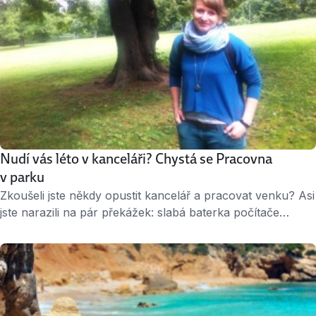
Nudí vás léto v kanceláři? Chystá se Pracovna
v parku
Zkoušeli jste někdy opustit kancelář a pracovat venku? Asi
jste narazili na pár překážek: slabá baterka počítače
a vrtkavé připojení k internetu patří asi mezi ty
nejzásadnější. V Praze právě teď vzniká Pracovna
v parku, která by mohla tyto bolesti vyřešit. Myšlenka
strávit pracovní den pod širým nebem tak možná přestane
patřit do říše sci-fi. …