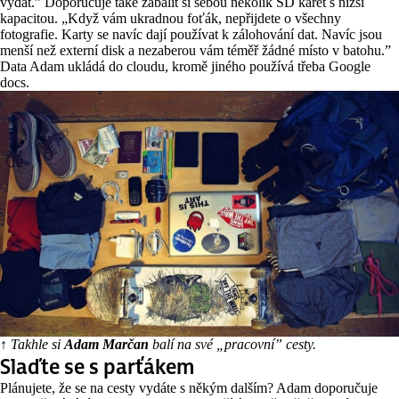
vydat.” Doporučuje také zabalit si sebou několik SD karet s nižší
kapacitou. „Když vám ukradnou foťák, nepřijdete o všechny
fotografie. Karty se navíc dají používat k zálohování dat. Navíc jsou
menší než externí disk a nezaberou vám téměř žádné místo v batohu.”
Data Adam ukládá do cloudu, kromě jiného používá třeba Google
docs.
↑ Takhle si
Adam Marčan
balí na své „pracovní” cesty.
Slaďte se s parťákem
Plánujete, že se na cesty vydáte s někým dalším? Adam doporučuje