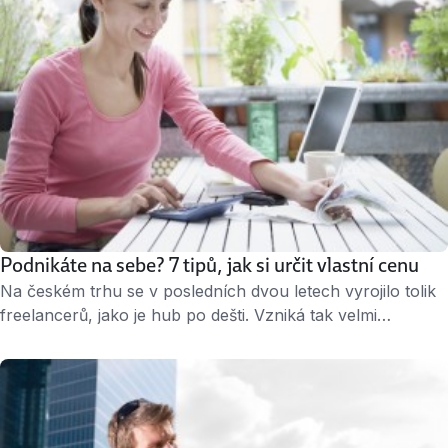
Podnikáte na sebe? 7 tipů, jak si určit vlastní cenu
Na českém trhu se v posledních dvou letech vyrojilo tolik
freelancerů, jako je hub po dešti. Vzniká tak velmi
konkurenční prostředí svobodných profesionálů, kteří se
utkávají s nabídkami u zákazníků. Co rozhoduje
o úspěchu ve výběrovém řízení? Mimo jiné cena. Ale
podle čeho ji stanovit? Poradíme. ↑ Sama na sebe, ale za
kolik? Určit si vlastní plat, …