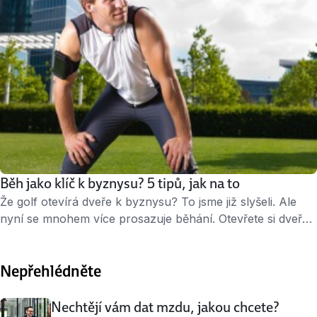
Běh jako klíč k byznysu? 5 tipů, jak na to
Že golf otevírá dveře k byznysu? To jsme již slyšeli. Ale
nyní se mnohem více prosazuje běhání. Otevřete si dveře
k zakázce při společném propocení trika. ↑ Proč pořád
jen kavárna v centru? Vytáhněte byznys partnera běhat
Nepřehlédněte
do parku. Golf jen pro vyvolené? Golf je skvělý, ale ne pro
každého. I když se příznivci této hry …
Nechtějí vám dat mzdu, jakou chcete?