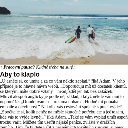
↑ Pracovní pauza?
Klidně třeba na surfu.
Aby to klaplo
„Ujasněte si, co umíte a za co vám někdo zaplatí,” říká Adam. V jeho
případě je to hlavně návrh webů. „Doporučuju mít už dostatek klientů,
se kterými máte dobré vztahy – neodjíždět jen tak bez zakázek.”
Mluvit alespoň anglicky je podle něj základ, i když někde vám ani to
nepomůže. „Domlouvám se i rukama nohama. Hodně mi pomáhá
empatie a otevřenost.” Nakolik vás cestování spojené s prací vyjde?
„Spočítejte si, kolik peněz na měsíc skutečně potřebujete a jeďte tam,
kde vás to vyjde levněji,” říká Adam. „Také se vám vyplatí umět aspoň
trochu vařit. Můžete tím ušetřit nějaké peníze, zvláště v dražších
zemích. Tím, že budete vařit z neznámých lokálních surovin, si navíc