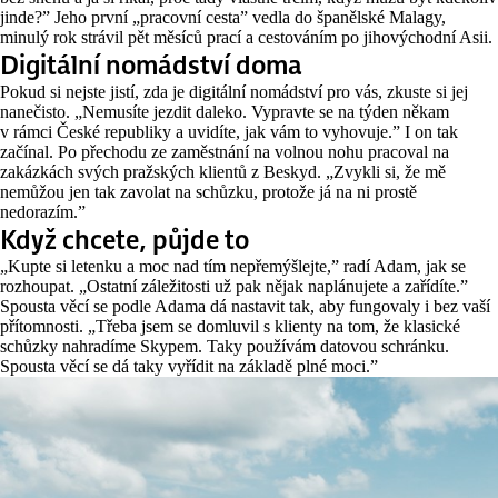
jinde?” Jeho první „pracovní cesta” vedla do španělské Malagy,
minulý rok strávil pět měsíců prací a cestováním po jihovýchodní Asii.
Digitální nomádství doma
Pokud si nejste jistí, zda je digitální nomádství pro vás, zkuste si jej
nanečisto. „Nemusíte jezdit daleko. Vypravte se na týden někam
v rámci České republiky a uvidíte, jak vám to vyhovuje.” I on tak
začínal. Po přechodu ze zaměstnání na volnou nohu pracoval na
zakázkách svých pražských klientů z Beskyd. „Zvykli si, že mě
nemůžou jen tak zavolat na schůzku, protože já na ni prostě
nedorazím.”
Když chcete, půjde to
„Kupte si letenku a moc nad tím nepřemýšlejte,” radí Adam, jak se
rozhoupat. „Ostatní záležitosti už pak nějak naplánujete a zařídíte.”
Spousta věcí se podle Adama dá nastavit tak, aby fungovaly i bez vaší
přítomnosti. „Třeba jsem se domluvil s klienty na tom, že klasické
schůzky nahradíme Skypem. Taky používám datovou schránku.
Spousta věcí se dá taky vyřídit na základě plné moci.”