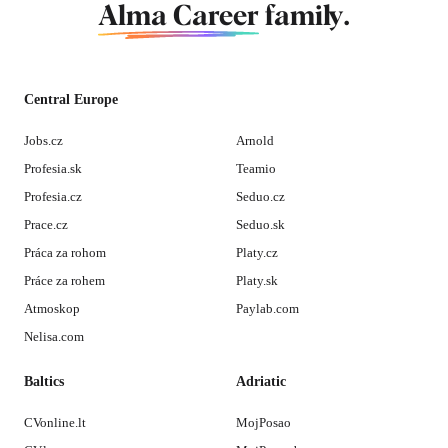
Alma Career
family.
Central Europe
Jobs.cz
Arnold
Profesia.sk
Teamio
Profesia.cz
Seduo.cz
Prace.cz
Seduo.sk
Práca za rohom
Platy.cz
Práce za rohem
Platy.sk
Atmoskop
Paylab.com
Nelisa.com
Baltics
Adriatic
CVonline.lt
MojPosao