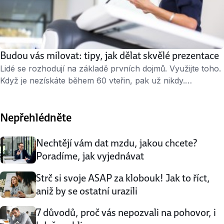
Budou vás milovat: tipy, jak dělat skvělé prezentace
Lidé se rozhodují na základě prvních dojmů. Využijte toho.
Když je nezískáte během 60 vteřin, pak už nikdy.
Neplýtvejte svůj drahocenný čas na košilaté vtípky, po
kterých se rozhostí trapné ticho. Chce to něco
Nepřehlédněte
originálnějšího. » 3 minuty čtení « Zapomeňte na formální
představování, popisování o čem vaše přednáška bude
a podobná klišé. Představte si svou …
Nechtějí vám dat mzdu, jakou chcete?
Poradíme, jak vyjednávat
Strč si svoje ASAP za klobouk! Jak to říct,
aniž by se ostatní urazili
7 důvodů, proč vás nepozvali na pohovor, i