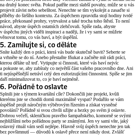
na druhý konec světa. Pokud patříte mezi slabší povahy, může se u vás
projevit závist nebo sebelítost. Nenechte se tím vykolejit a zasaďte si
příběhy do širšího kontextu. Za úspěchem zpravidla stojí hodiny tvrdé
práce, překonané prohry, vytrvalost a také trocha toho štěstí. To není
návod, abyste úspěch ostatních zlehčovali. Spíše rada, abyste
v úspěchu jiných viděli inspiraci a naději, že i vy sami se můžete
věnovat tomu, co vás baví, a být úspěšní.
5. Zamilujte si, co děláte
Sníte každý den o práci, která vás bude skutečně bavit? Seberte se
a vrhněte se do ní. Anebo přestaňte fňukat a začněte mít rádi práci,
kterou děláte už teď. Vytipujte si činnosti, které vás baví nejvíc
a pokuste se, aby zabíraly co největší část vašeho pracovního dne. Ani
ti nejúspěšnější netráví celý den euforizujícími činnostmi. Spíše se jim
daří minimalizovat to, co je baví nejméně.
6. Pořádně to oslavte
Splnili jste s týmem kvartální cíle? Dokončili jste projekt, kvůli
kterému jste se chodili domů maximálně vyspat? Podařilo se vám
úspěšně projít náročným výběrovým řízením a získat vysněné
povolání? Pořádně si svou chvíli užijte a hezky po svém ji oslavte.
Dobrou večeří, skleničkou pravého šampaňského, komorně se svými
nejbližšími nebo pořádnou party se známými. Jen vy sami víte, jaký
oslavný rituál vám sedí nejlépe. Hlavně svůj úspěch nenechte jen tak
bez povšimnutí — důvodů k oslavě přece není nikdy dost. Zvlášť