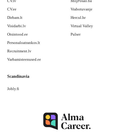
CV.lv
MojPosao.ba
CV.ee
Vrabotuvanje
Dirbam.lt
Hercul.hr
Visidarbi.lv
Virtual Valley
Otsintood.ee
Pulser
Personaloatrankos.lt
Recruitment.lv
Varbamisteenused.ee
Scandinavia
Jobly.fi