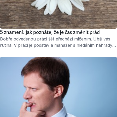
5 znamení: jak poznáte, že je čas změnit práci
Dobře odvedenou práci šéf přechází mlčením. Ubíjí vás
rutina. V práci je podstav a manažer s hledáním náhrady
nespěchá. Přečtěte si, jakých 5 znamení říká, že je čas
změnit práci. » 2 minuty čtení « 1. Neslyšíte „díky“ Můžete
skákat po hlavě, ale šéf vždy zavrčí maximálně: Ale jo, šlo
to. Poděkování za dobře odvedenou …