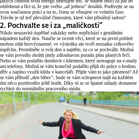
jakých činností svou energii směřujete teď, se budete moci za pár let
ohlédnout a říct si, že jste svého „až jednou” dosáhli. Podívejte se na
svou současnou práci a na to, čemu se věnujete ve volném čase.
Trávíte je už teď převážně činnostmi, které vám přinášejí radost?
2. Pochvalte se i za „maličkosti”
Nikdo neuzavírá úspěšné zakázky nebo nepřichází s geniálním
nápadem každý den. Naučte se ocenit věci, které se na první pohled
mohou zdát bezvýznamné, ve výsledku ale tvoří mozaiku celkového
úspěchu. Promítněte si svůj den a najděte, za co se pochválit. Možná
se vám povedlo zkrátit jindy zdlouhavou poradu plnu planých řečí.
Nebo se vám podařilo domluvit s klientem, který nereaguje na e-maily
ani telefony. Možná se vám konečně podařilo přijít do práce o hodinu
dřív a naplno využít klidu v kanceláři. Přijde vám to jako pitomost? Až
se vám přihodí „den blbec”, bude se vám schopnost najít na každém
dni něco pozitivního ještě hodit. Díky ní se ze špatné nálady dostanete
rychleji do normálního pracovního módu.