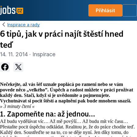
Přihlásit
Me
Inspirace a rady
6 tipů, jak v práci najít štěstí hned
teď
14. 11. 2014 · Inspirace
Nečekejte, až vás šéf uznale poplácá po rameni nebo se vám
povede něco „velkého”. Úspěch a radost můžete v práci prožívat
každý den. Stačí, když si je uvědomíte a pojmenujete.
Vychutnávat si pocit štěstí a naplnění pak bude mnohem snazší.
» 3 minuty čtení «
1. Zapomeňte na: až jednou…
Až budu vydělávat víc… Až mě povýší… Až budu mít víc času…
Přestaňte pocit úspěchu odkládat. Realitou je, že do práce chodíte teď.
Každý den. Soustřeďte se na to, co se děje nyní. Jen díky tomu, do