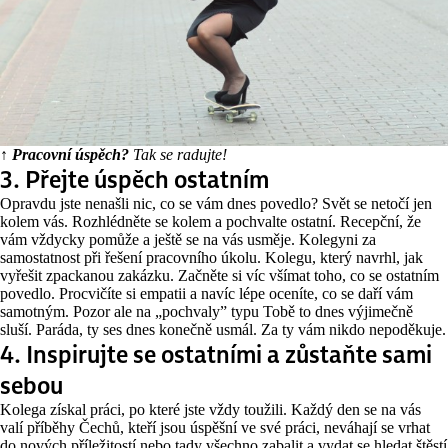
↑ Pracovní úspěch?
Tak se radujte!
3. Přejte úspěch ostatním
Opravdu jste nenašli nic, co se vám dnes povedlo? Svět se netočí jen
kolem vás. Rozhlédněte se kolem a pochvalte ostatní. Recepční, že
vám vždycky pomůže a ještě se na vás usměje. Kolegyni za
samostatnost při řešení pracovního úkolu. Kolegu, který navrhl, jak
vyřešit zpackanou zakázku. Začněte si víc všímat toho, co se ostatním
povedlo. Procvičíte si empatii a navíc lépe oceníte, co se daří vám
samotným. Pozor ale na „pochvaly” typu Tobě to dnes výjimečně
sluší. Paráda, ty ses dnes konečně usmál. Za ty vám nikdo nepoděkuje.
4. Inspirujte se ostatními a zůstaňte sami
sebou
Kolega získal práci, po které jste vždy toužili. Každý den se na vás
valí příběhy Čechů, kteří jsou úspěšní ve své práci, neváhají se vrhat
do nových příležitostí nebo tady všechno zabalit a vydat se hledat štěstí