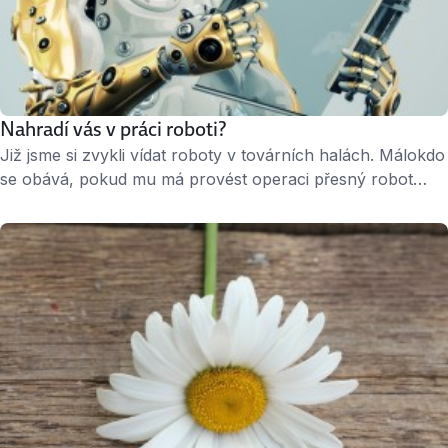
Nahradí vás v práci roboti?
Již jsme si zvykli vídat roboty v továrních halách. Málokdo
se obává, pokud mu má provést operaci přesný robot
a většina lidí ocení, pokud za ně robot vyluxuje či uhněte
těsto. Jak se ale tato nová průmyslová revoluce promítne
do našich zaměstnání? » 3 minuty čtení « ↑ Děkujeme za
životopis, ale vybrali jsme jiného robokandidáta. …