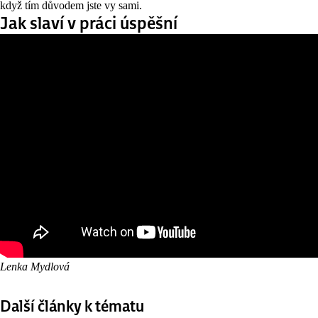
když tím důvodem jste vy sami.
Jak slaví v práci úspěšní
Lenka Mydlová
Další články k tématu