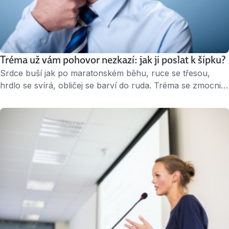
Tréma už vám pohovor nezkazí: jak ji poslat k šípku?
Srdce buší jak po maratonském běhu, ruce se třesou,
hrdlo se svírá, obličej se barví do ruda. Tréma se zmocnila
vašeho těla a ruinuje všechny šance na úspěch. Jak
zatočit s touto zákeřnou „nemocí“ a dostat ji pod
kontrolu? » 2 minuty čtení « Máte nervy z pohovoru
Tréma se objevuje v té nejméně vhodné chvíli, v situacích
které …