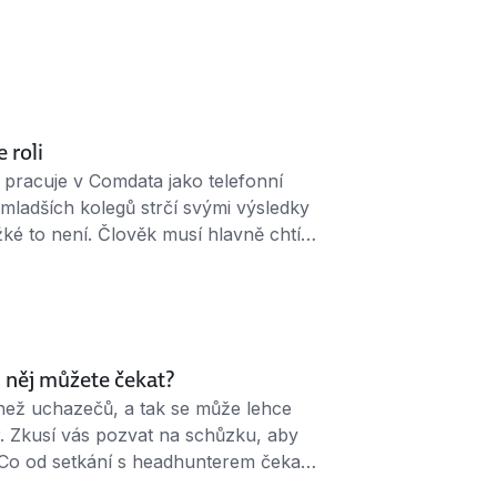
 roli
 pracuje v Comdata jako telefonní
mladších kolegů strčí svými výsledky
ěžké to není. Člověk musí hlavně chtít
věku, někteří lidé mi připadají mrtví
tevníkům, kteří po padesátce hledají …
d něj můžete čekat?
 než uchazečů, a tak se může lehce
r. Zkusí vás pozvat na schůzku, aby
. Co od setkání s headhunterem čekat?
ě komunikovat, i když práci