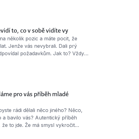
v rukávě Pokud vám napsal
ste se …
vidí to, co v sobě vidíte vy
na několik pozic a máte pocit, že
at. Jenže vás nevybrali. Dali prý
dpovídal požadavkům. Jak to? Vždyť
ém je, že personalista vám skrze
k mu to zkuste umožnit a prodejte se
Máme pro vás příběh mladé
yste rádi dělali něco jiného? Něco,
 a bavilo vás? Autentický příběh
že to jde. Že má smysl vykročit
 co člověka láká. Stačí se jen odhodlat