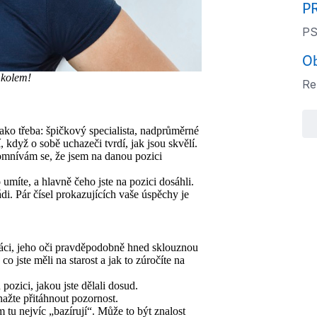
P
PS
Ob
 kolem!
Ren
ko třeba: špičkový specialista, nadprůměrné
í, když o sobě uchazeči tvrdí, jak jsou skvělí.
omnívám se, že jsem na danou pozici
umíte, a hlavně čeho jste na pozici dosáhli.
di. Pár čísel prokazujících vaše úspěchy je
 práci, jeho oči pravděpodobně hned sklouznou
 co jste měli na starost a jak to zúročíte na
ozici, jakou jste dělali dosud.
nažte přitáhnout pozornost.
m tu nejvíc „bazírují“. Může to být znalost