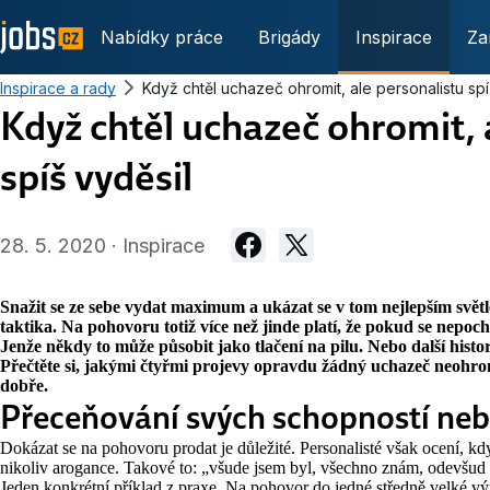
Nabídky práce
Brigády
Inspirace
Za
Inspirace a rady
Když chtěl uchazeč ohromit, ale personalistu spí
Když chtěl uchazeč ohromit, 
spíš vyděsil
28. 5. 2020 · Inspirace
Snažit se ze sebe vydat maximum a ukázat se v tom nejlepším světle
taktika. Na pohovoru totiž více než jinde platí, že pokud se nepoch
Jenže někdy to může působit jako tlačení na pilu. Nebo další hist
Přečtěte si, jakými čtyřmi projevy opravdu žádný uchazeč neohro
dobře.
Přeceňování svých schopností neb
Dokázat se na pohovoru prodat je důležité. Personalisté však ocení, k
nikoliv arogance. Takové to: „všude jsem byl, všechno znám, odevšud
Jeden konkrétní příklad z praxe. Na pohovor do jedné středně velké výr