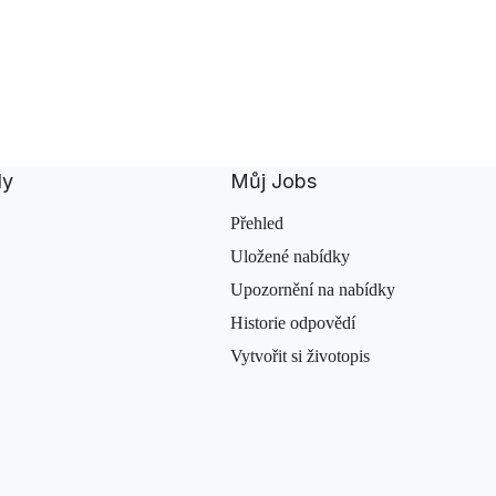
bylo 30 let, když …
dy
Můj Jobs
Přehled
Uložené nabídky
Upozornění na nabídky
Historie odpovědí
Vytvořit si životopis