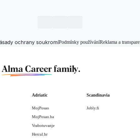
ásady ochrany soukromí
Podmínky používání
Reklama a transpare
f
Alma Career
family.
Adriatic
Scandinavia
MojPosao
Jobly.fi
MojPosao.ba
Vrabotuvanje
Hercul.hr