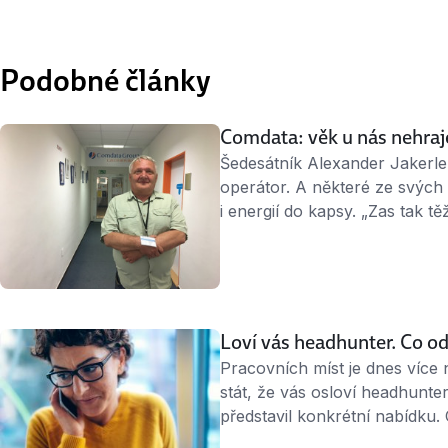
Podobné články
Comdata: věk u nás nehraje
Šedesátník Alexander Jakerle
operátor. A některé ze svých 
i energií do kapsy. „Zas tak t
a být živý. To ale nezáleží na 
i ve třiceti.” Co radí svým vrs
Loví vás headhunter. Co o
Pracovních míst je dnes více
stát, že vás osloví headhunte
představil konkrétní nabídku
A proč se vyplatí s ním slušn