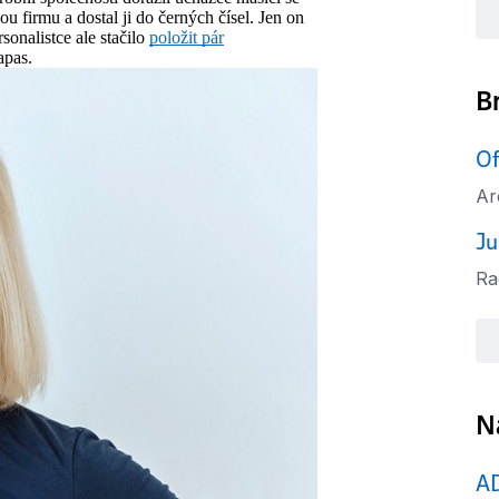
ou firmu a dostal ji do černých čísel. Jen on
onalistce ale stačilo
položit pár
apas.
B
Of
Ar
Ju
Ra
N
A