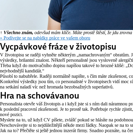
↑ Všechno znám,
odevšud mám klíče. Máte prostě štěstí, že jdu zrovna
» Podívejte se na nabídky práce ve vašem oboru
Vycpávkové fráze v životopisu
V životopisu se raději vyhněte některým „namachrovaným“ obratům. Ja
výsledky, brilantní znalost. Někteří personalisté jsou vysloveně alergičt
Třeba když do motivačního dopisu napíšou takové to hrozné klišé: „D
nejvhodnější kandidát.“
Působí to nabubřele. Raději normálně napište, s čím máte zkušenost, co 
Konkrétní výsledky jsou tím, co personalisté v životopisech vidí moc rá
na setkání naladí víc než hromada bezobsažných superlativů.
Hra na schovávanou
Personalista otevře váš životopis a i když jste si s ním dali náramnou
k poslední pracovní zkušenosti. Je to prostě tak. Potřebuje rychle zjistit,
nové pozici.
Myslete na to, už když CV píšete, zvlášť pokud se hlásíte na podobnou p
Neschovávejte si to nejdůležitější někde mezi řádky. Naopak se na to s
Jak na to? Přečtěte si ještě jednou inzerát firmy. Snadno poznáte, na če