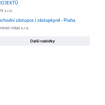
ROJEKTŮ
N s.r.o.
chodní zástupce / zástupkyně - Praha
tokil Initial s.r.o.
Další nabídky