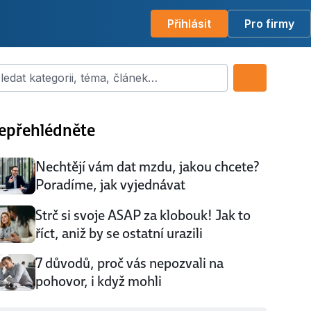
Přihlásit
Pro firmy
dat kategorii, téma, článek…
epřehlédněte
Nechtějí vám dat mzdu, jakou chcete?
Poradíme, jak vyjednávat
Strč si svoje ASAP za klobouk! Jak to
říct, aniž by se ostatní urazili
7 důvodů, proč vás nepozvali na
pohovor, i když mohli