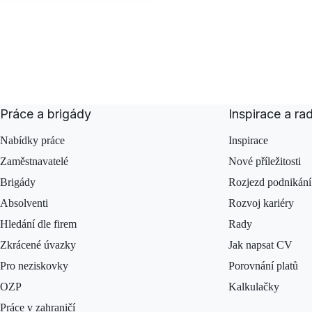
a vytrvat. Michaele Culkové 
Práce a brigády
Inspirace a ra
Nabídky práce
Inspirace
Zaměstnavatelé
Nové příležitosti
Brigády
Rozjezd podnikání
Absolventi
Rozvoj kariéry
Hledání dle firem
Rady
Zkrácené úvazky
Jak napsat CV
Pro neziskovky
Porovnání platů
OZP
Kalkulačky
Práce v zahraničí