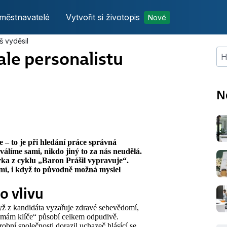
městnavatelé
Vytvořit si životopis
Nové
š vyděsil
ale personalistu
Hle
N
 – to je při hledání práce správná
válíme sami, nikdo jiný to za nás neudělá.
orka z cyklu „Baron Prášil vypravuje“.
mí, i když to původně možná myslel
o vlivu
dyž z kandidáta vyzařuje zdravé sebevědomí,
 mám klíče“ působí celkem odpudivě.
obní společnosti dorazil uchazeč hlásící se