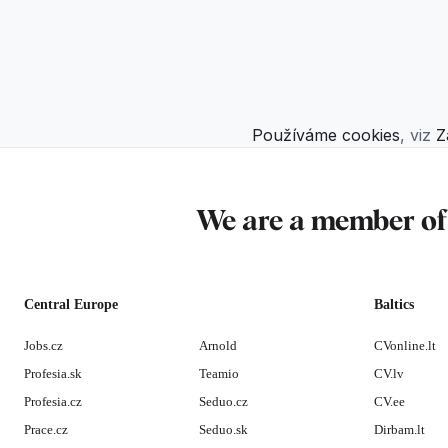
Používáme cookies
, viz
Z
We are a member o
Central Europe
Baltics
Jobs.cz
Arnold
CVonline.lt
Profesia.sk
Teamio
CV.lv
Profesia.cz
Seduo.cz
CV.ee
Prace.cz
Seduo.sk
Dirbam.lt