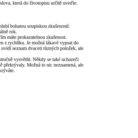
lova, která do životopisu určitě uveďte.
hlubí bohatou soupiskou zkušeností:
álně rok.
s čím máte prokazatelnou zkušenost.
jen z rychlíku. Je možná lákavé vypsat do
a uvidí seznam dvaceti různých položek, ale
stručně vysvětlit. Někdy se také uchazeči
vě překrývaly. Možná to nic neznamená, ale
krýváte.