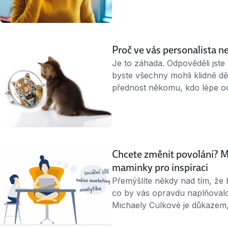
nehledáte? Zatím není ruka 
headhunter, znamená to, že j
Proč ve vás personalista ne
Je to záhada. Odpověděli jste 
byste všechny mohli klidně děl
přednost někomu, kdo lépe o
jste splňovali všechno! Probl
životopis nevidí do hlavy. Ta
líp. Buďte osobnější …
Chcete změnit povolání? 
maminky pro inspiraci
Přemýšlíte někdy nad tím, že b
co by vás opravdu naplňovalo
Michaely Culkové je důkazem, 
z komfortní zóny a jít za tím,