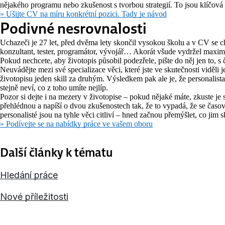
nějakého programu nebo zkušenost s tvorbou strategií. To jsou klíčová s
» Ušijte CV na míru konkrétní pozici. Tady je návod
Podivné nesrovnalosti
Uchazeči je 27 let, před dvěma lety skončil vysokou školu a v CV se c
konzultant, tester, programátor, vývojář… Akorát všude vydržel maxim
Pokud nechcete, aby životopis působil podezřele, pište do něj jen to, 
Neuvádějte mezi své specializace věci, které jste ve skutečnosti viděli 
životopisu jeden skill za druhým. Výsledkem pak ale je, že personalist
stejně neví, co z toho umíte nejlíp.
Pozor si dejte i na mezery v životopise – pokud nějaké máte, zkuste je 
přehlédnou a napíší o dvou zkušenostech tak, že to vypadá, že se časo
personalisté jsou na tyhle věci citliví – hned začnou přemýšlet, co jim s
» Podívejte se na nabídky práce ve vašem oboru
Další články k tématu
Hledání práce
Nové příležitosti