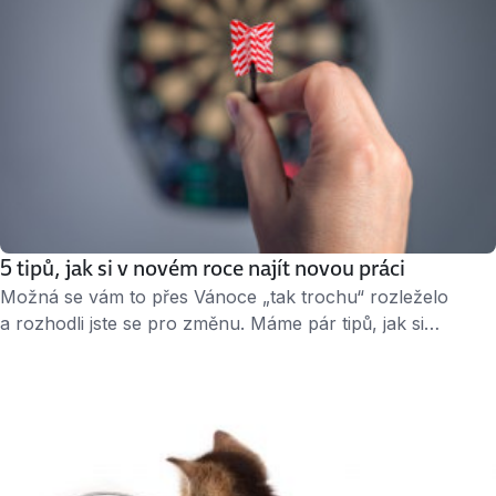
5 tipů, jak si v novém roce najít novou práci
Možná se vám to přes Vánoce „tak trochu“ rozleželo
a rozhodli jste se pro změnu. Máme pár tipů, jak si
v novém roce usnadnit cestu za lepší prací. 1. Jednodušší
prohledávání nabídek Vytvořte si účet na Jobs.cz
a kdykoliv k nám přijdete hledat práci, zůstaňte přihlášení.
Díky tomu vám můžeme zobrazit relevantnější nabídky. Tu
správnou práci tak …