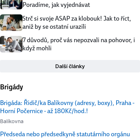
Poradíme, jak vyjednávat
Strč si svoje ASAP za klobouk! Jak to říct,
aniž by se ostatní urazili
7 důvodů, proč vás nepozvali na pohovor, i
když mohli
Další články
Brigády
Brigáda: Řidič/ka Balíkovny (adresy, boxy), Praha -
Horní Počernice - až 180Kč/hod.!
Balíkovna
Předseda nebo předsedkyně statutárního orgánu