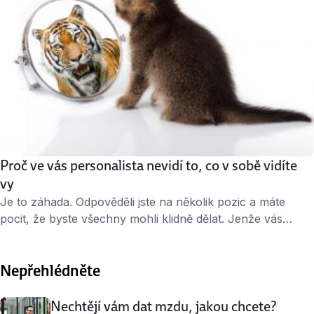
Proč ve vás personalista nevidí to, co v sobě vidíte
vy
Je to záhada. Odpověděli jste na několik pozic a máte
pocit, že byste všechny mohli klidně dělat. Jenže vás
nevybrali. Dali prý přednost někomu, kdo lépe odpovídal
požadavkům. Jak to? Vždyť jste splňovali všechno!
Nepřehlédněte
Problém je, že personalista vám skrze životopis nevidí do
hlavy. Tak mu to zkuste umožnit a prodejte se líp. Buďte
osobnější …
Nechtějí vám dat mzdu, jakou chcete?