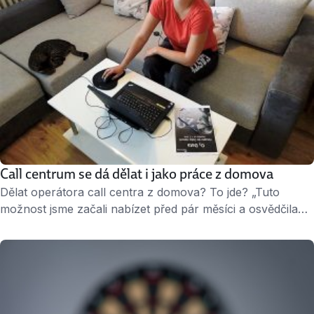
Call centrum se dá dělat i jako práce z domova
Dělat operátora call centra z domova? To jde? „Tuto
možnost jsme začali nabízet před pár měsíci a osvědčila
se. Naši operátoři na vybraných projektech mohou
pracovat z domova třeba i každý den, na celý úvazek,
nebo jen občas, prostě jak se jim to hodí,” naznačuje nový
trend Karolina Spránitz Kondrat, HR manažerka
společnosti Comdata. Jak …