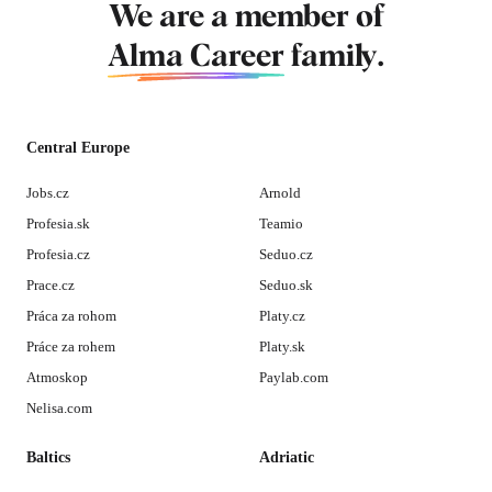
We are a member of
Alma Career
family.
Central Europe
Jobs.cz
Arnold
Profesia.sk
Teamio
Profesia.cz
Seduo.cz
Prace.cz
Seduo.sk
Práca za rohom
Platy.cz
Práce za rohem
Platy.sk
Atmoskop
Paylab.com
Nelisa.com
Baltics
Adriatic