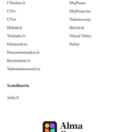
CVonline.lt
MojPosao
CV.lv
MojPosao.ba
CV.ee
Vrabotuvanje
Dirbam.lt
Hercul.hr
Visidarbi.lv
Virtual Valley
Otsintood.ee
Pulser
Personaloatrankos.lt
Recruitment.lv
Varbamisteenused.ee
Scandinavia
Jobly.fi