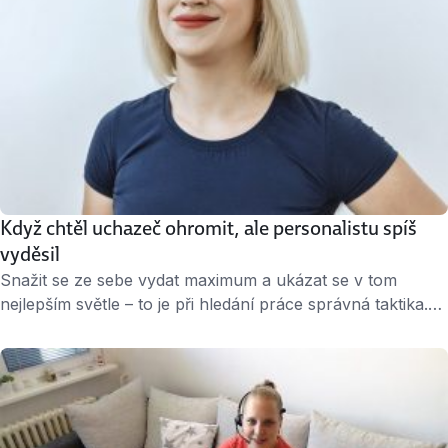
Když chtěl uchazeč ohromit, ale personalistu spíš
vyděsil
Snažit se ze sebe vydat maximum a ukázat se v tom
nejlepším světle – to je při hledání práce správná taktika.
Na pohovoru totiž více než jinde platí, že pokud se
nepochválíme sami, nikdo jiný to za nás neudělá. Jenže
někdy to může působit jako tlačení na pilu. Nebo další
historka z cyklu „Baron Prášil …