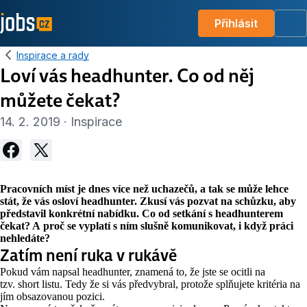
Přihlásit
Me
Inspirace a rady
Loví vás headhunter. Co od něj
můžete čekat?
14. 2. 2019 · Inspirace
Pracovních míst je dnes více než uchazečů, a tak se může lehce
stát, že vás osloví headhunter. Zkusí vás pozvat na schůzku, aby
představil konkrétní nabídku. Co od setkání s headhunterem
čekat? A proč se vyplatí s ním slušně komunikovat, i když práci
nehledáte?
Zatím není ruka v rukávě
Pokud vám napsal headhunter, znamená to, že jste se ocitli na
tzv. short listu. Tedy že si vás předvybral, protože splňujete kritéria na
jím obsazovanou pozici.