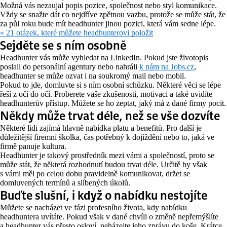
Možná vás nezaujal popis pozice, společnost nebo styl komunikace.
Vždy se snažte dát co nejdříve zpětnou vazbu, protože se může stát, že
za půl roku bude mít headhunter jinou pozici, která vám sedne lépe.
» 21 otázek, které můžete headhunterovi položit
Sejděte se s ním osobně
Headhunter vás může vyhledat na LinkedIn. Pokud jste životopis
poslali do personální agentury nebo nahráli
k nám na Jobs.cz
,
headhunter se může ozvat i na soukromý mail nebo mobil.
Pokud to jde, domluvte si s ním osobní schůzku. Některé věci se lépe
řeší z očí do očí. Proberete vaše zkušenosti, motivaci a také uvidíte
headhunterův přístup. Můžete se ho zeptat, jaký má z dané firmy pocit.
Někdy může trvat déle, než se vše dozvíte
Některé lidi zajímá hlavně nabídka platu a benefitů. Pro další je
důležitější firemní školka, čas potřebný k dojíždění nebo to, jaká ve
firmě panuje kultura.
Headhunter je takový prostředník mezi vámi a společností, proto se
může stát, že některá rozhodnutí budou trvat déle. Určitě by však
s vámi měl po celou dobu pravidelně komunikovat, držet se
domluvených termínů a slíbených úkolů.
Buďte slušní, i když o nabídku nestojíte
Můžete se nacházet ve fázi profesního života, kdy nabídku
headhuntera uvítáte. Pokud však v dané chvíli o změně nepřemýšlíte
a headhunter vás přesto osloví, neházejte jeho zprávu do koše. Krátce