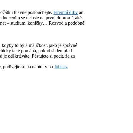
počátku hlavně poslouchejte.
Firemní drby
ani
hodnocením se netaste na první dobrou. Také
témat – studium, koníčky… Rozvod a podobné
I kdyby to byla maličkost, jako je správné
chicky také pomáhá, pokud si den před
 je odškrtáváte. Pěstujete si pocit, že za
e, podívejte se na nabídky na
Jobs.cz
.