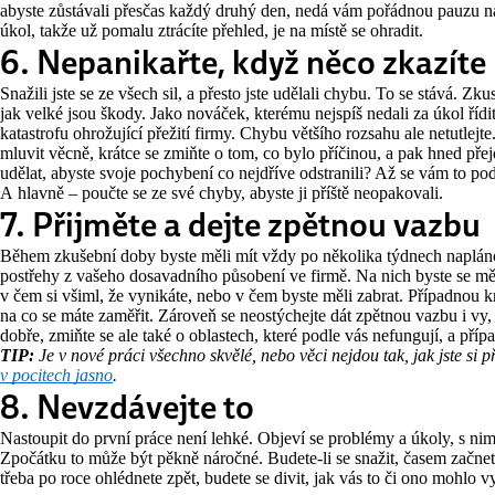
abyste zůstávali přesčas každý druhý den, nedá vám pořádnou pauzu 
úkol, takže už pomalu ztrácíte přehled, je na místě se ohradit.
6. Nepanikařte, když něco zkazíte
Snažili jste se ze všech sil, a přesto jste udělali chybu. To se stává. Z
jak velké jsou škody. Jako nováček, kterému nejspíš nedali za úkol řídit 
katastrofu ohrožující přežití firmy. Chybu většího rozsahu ale netutlejt
mluvit věcně, krátce se zmiňte o tom, co bylo příčinou, a pak hned pře
udělat, abyste svoje pochybení co nejdříve odstranili? Až se vám to po
A hlavně – poučte se ze své chyby, abyste ji příště neopakovali.
7. Přijměte a dejte zpětnou vazbu
Během zkušební doby byste měli mít vždy po několika týdnech naplán
postřehy z vašeho dosavadního působení ve firmě. Na nich byste se měli
v čem si všiml, že vynikáte, nebo v čem byste měli zabrat. Případnou kri
na co se máte zaměřit. Zároveň se neostýchejte dát zpětnou vazbu i vy, 
dobře, zmiňte se ale také o oblastech, které podle vás nefungují, a přípa
TIP:
Je v nové práci všechno skvělé, nebo věci nejdou tak, jak jste si 
v pocitech jasno
.
8. Nevzdávejte to
Nastoupit do první práce není lehké. Objeví se problémy a úkoly, s nimi
Zpočátku to může být pěkně náročné. Budete-li se snažit, časem začnete 
třeba po roce ohlédnete zpět, budete se divit, jak vás to či ono mohlo 