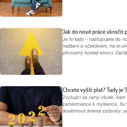
odrazují. Co jim říci, když cít
Psycholog: nejste před soudem
často říkají, že pro ně nebylo
Jak do nové práce vkročit
Je to tady – nastupujete do no
nadšení a očekávání, na druhou
přirozený koktejl emocí. Začátk
Malá chyba vás může stát spo
co si dát pozor a co neopom
Chcete vyšší plat? Tady j
Zvyšující se ceny všude, kam
zaměstnance k myšlence, že by
dosáhnout dvěma způsoby: pře
nebo odejít tam, kde vyšší mzd
máme pro vás 7 rad, jak postu