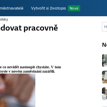
městnavatelé
Vytvořit si životopis
Nové
lidsky
bodovat pracovně
Hle
N
e co nevidět nastoupit chystáte. V tom
byste v novém zaměstnání zazářili.