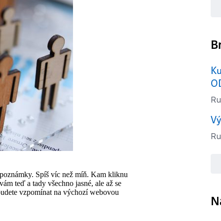
B
Ku
O
Ru
Vý
Ru
u poznámky. Spíš víc než míň. Kam kliknu
vám teď a tady všechno jasné, ale až se
ně budete vzpomínat na výchozí webovou
N