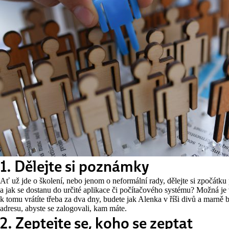
1. Dělejte si poznámky
Ať už jde o školení, nebo jenom o neformální rady, dělejte si zpočátk
a jak se dostanu do určité aplikace či počítačového systému? Možná je 
k tomu vrátíte třeba za dva dny, budete jak Alenka v říši divů a mar
adresu, abyste se zalogovali, kam máte.
2. Zeptejte se, koho se zeptat