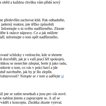
na oběd a každou chvilku vám přidá nový
kuste především zachovat klid. Pak odhadněte,
jaderný reaktor, jste těžko způsobili
e. Informujte o ni svého nadřízeného. Zkuste
jděte k otázce nápravy. Co a jak můžete
daří, informujte o tom opět nadřízeného.
ované schůzky s vedoucím, kde si shrnete
 dozvědět, jak je s vaší prací šéf spokojen,
tikou se nenechte zdeptat, berte ji jako radu,
mluvte o tom, co vás v práci baví a jde
dně navrhněte, jak by je šlo zlepšit.
představovali? Netopte se v tom a udělejte
si
ž jste se zatím nesetkali a jsou pro vás nové.
nabírat jistotu a zapracujete se. A až se
vyvádět z konceptu. Zkrátka zkuste vytrvat.