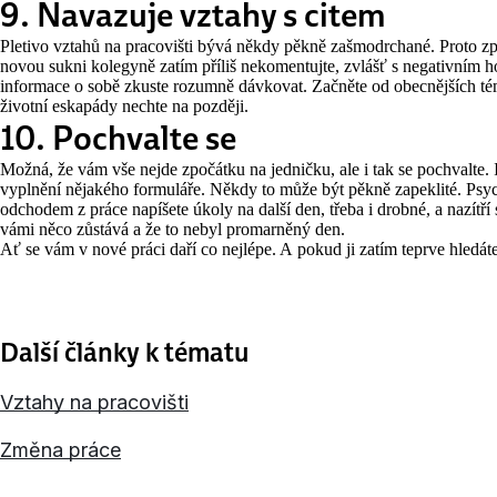
9. Navazuje vztahy s citem
Pletivo vztahů na pracovišti bývá někdy pěkně zašmodrchané. Proto z
novou sukni kolegyně zatím příliš nekomentujte, zvlášť s negativním 
informace o sobě zkuste rozumně dávkovat. Začněte od obecnějších 
životní eskapády nechte na později.
10. Pochvalte se
Možná, že vám vše nejde zpočátku na jedničku, ale i tak se pochvalte. 
vyplnění nějakého formuláře. Někdy to může být pěkně zapeklité. Psy
odchodem z práce napíšete úkoly na další den, třeba i drobné, a nazítří si
vámi něco zůstává a že to nebyl promarněný den.
Ať se vám v nové práci daří co nejlépe. A pokud ji zatím teprve hledát
Další články k tématu
Vztahy na pracovišti
Změna práce