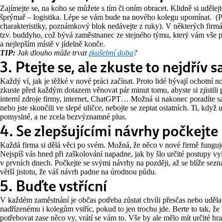
Zajímejte se, na koho se můžete s tím či oním obracet. Klidně si uděl
šprýmař – logistika. Lépe se vám bude na nového kolegu upomínat. (P
charakteristiky, poznámkový blok nedávejte z ruky). V některých firm
tzv. buddyho, což bývá zaměstnanec ze stejného týmu, který vám vše p
a nejlepším místě v jídelně konče.
TIP:
Jak dlouho může trvat
zkušební doba
?
3. Ptejte se, ale zkuste to nejdřív 
Každý ví, jak je těžké v nové práci začínat. Proto lidé bývají ochotn
zkuste před každým dotazem věnovat pár minut tomu, abyste si zjistili 
interní zdroje firmy, internet, ChatGPT… Možná si nakonec poradíte s
nebo jste skončili ve slepé uličce, nebojte se zeptat ostatních. Ti, když u
pomyslné, a ne zcela bezvýznamné plus.
4. Se zlepšujícími návrhy počkejte
Každá firma si dělá věci po svém. Možná, že něco v nové firmě fungu
Nejspíš vás hned při zaškolování napadne, jak by šlo určité postupy vy
v prvních dnech. Počkejte se svými návrhy na později, až se blíže sezn
větší jistotu, že váš návrh padne na úrodnou půdu.
5. Buďte vstřícní
V každém zaměstnání je občas potřeba zůstat chvíli přesčas nebo uděla
nadřízenému i kolegům vstříc, pokud to jen trochu jde. Berte to tak, že v
potřebovat zase něco vy, vrátí se vám to. Vše by ale mělo mít určité h