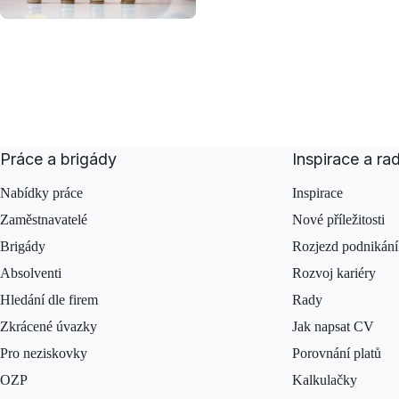
nové práce – …
Práce a brigády
Inspirace a ra
Nabídky práce
Inspirace
Zaměstnavatelé
Nové příležitosti
Brigády
Rozjezd podnikání
Absolventi
Rozvoj kariéry
Hledání dle firem
Rady
Zkrácené úvazky
Jak napsat CV
Pro neziskovky
Porovnání platů
OZP
Kalkulačky