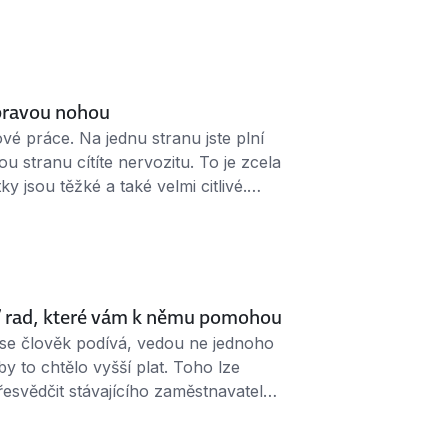
íte, že chcete změnit zaměstnání?
 Lidé, kteří změnili zaměstnání,
 …
 pravou nohou
vé práce. Na jednu stranu jste plní
 stranu cítíte nervozitu. To je zcela
y jsou těžké a také velmi citlivé.
ustu času při jejím napravování. Na
enout v prvních dnech? …
e 7 rad, které vám k němu pomohou
 se člověk podívá, vedou ne jednoho
 to chtělo vyšší plat. Toho lze
svědčit stávajícího zaměstnavatele,
u nabízejí. Pokud jde o první řešení,
povat. To druhé řešení –⁠ hledání