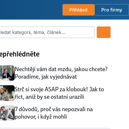
Přihlásit
Pro firmy
dat kategorii, téma, článek…
epřehlédněte
Nechtějí vám dat mzdu, jakou chcete?
Poradíme, jak vyjednávat
Strč si svoje ASAP za klobouk! Jak to
říct, aniž by se ostatní urazili
7 důvodů, proč vás nepozvali na
pohovor, i když mohli