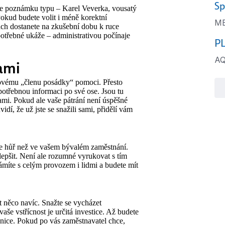
Sp
ejte poznámku typu – Karel Veverka, vousatý
okud budete volit i méně korektní
ME
ách dostanete na zkušební dobu k ruce
otřebné ukáže – administrativou počínaje
PL
A
sami
í novému „členu posádky“ pomoci. Přesto
potřebnou informaci po své ose. Jsou tu
ami. Pokud ale vaše pátrání není úspěšné
vidí, že už jste se snažili sami, přidělí vám
je hůř než ve vašem bývalém zaměstnání.
lepšit. Není ale rozumné vyrukovat s tím
ámíte s celým provozem i lidmi a budete mít
t něco navíc. Snažte se vycházet
aše vstřícnost je určitá investice. Až budete
ranice. Pokud po vás zaměstnavatel chce,