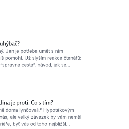
o uhýbač?
ný. Jen je potřeba umět s ním
píš pomohl. Už slyším reakce čtenářů:
 “správná cesta”, návod, jak se
 Návod není, vítězí rozmanitost.
istuje ta jediná spásná cesta.
 …
ina je proti. Co s tím?
 mě doma lynčovali.“ Hypotékovým
nás, ale velký závazek by vám neměl
riéře, byť vás od toho nejbližší