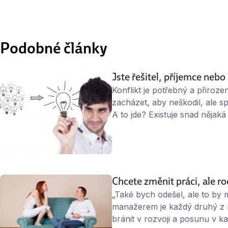
Podobné články
Jste řešitel, příjemce neb
Konflikt je potřebný a přiroze
zacházet, aby neškodil, ale s
A to jde? Existuje snad nějaká
v konfliktní situaci zachovat?
V drtivé většině konfliktů neex
Možností je nespočet a je na
Chcete změnit práci, ale rod
„Také bych odešel, ale to by
manažerem je každý druhý z 
bránit v rozvoji a posunu v ka