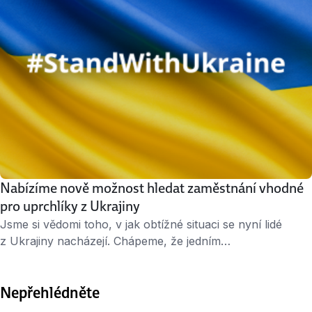
Nabízíme nově možnost hledat zaměstnání vhodné
pro uprchlíky z Ukrajiny
Jsme si vědomi toho, v jak obtížné situaci se nyní lidé
z Ukrajiny nacházejí. Chápeme, že jedním
z nejdůležitějších úkolů po příchodu do nové země je najít
si práci. Na našem serveru s nabídkami zaměstnání se
Nepřehlédněte
proto snažíme jim tento nelehký úkol co nejvíce usnadnit.
Přinášíme návod, jak na Jobs.cz postupovat, aby našli