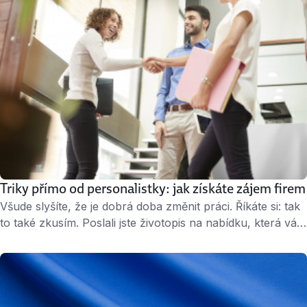
Triky přímo od personalistky: jak získáte zájem firem
Všude slyšíte, že je dobrá doba změnit práci. Říkáte si: tak
to také zkusím. Poslali jste životopis na nabídku, která vás
lákala, jenže vás nevybrali. Nebo se vůbec neozvali…
Nenechte se tím otrávit! Tereza Valášková dlouho pracuje
v personalistice a v dnešním článku vám poradí, co
můžete zkusit dělat jinak, aby vás firmy začaly zvát na
pohovor. …