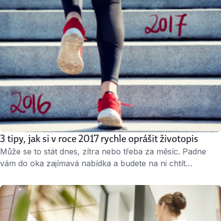
stránky“ možná ani nezazní. …
3 tipy, jak si v roce 2017 rychle oprášit životopis
Může se to stát dnes, zítra nebo třeba za měsíc. Padne
vám do oka zajímavá nabídka a budete na ni chtít
odpovědět co nejdřív. Jenže při pohledu do životopisu
zjistíte, že jste jej naposledy aktualizovali někdy před třemi
lety… Když vám jde o to dostat se na pohovor, není čas
ztrácet čas. Máme tipy, jak …