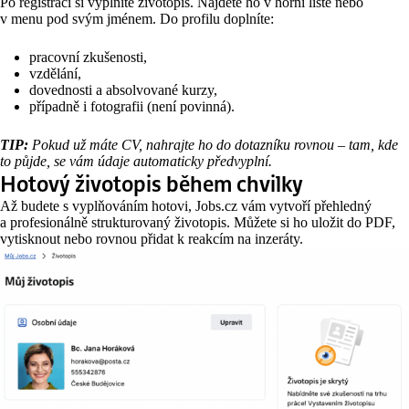
Po registraci si vyplníte životopis. Najdete ho v horní liště nebo
v menu pod svým jménem. Do profilu doplníte:
pracovní zkušenosti,
vzdělání,
dovednosti a absolvované kurzy,
případně i fotografii (není povinná).
TIP:
Pokud už máte CV, nahrajte ho do dotazníku rovnou – tam, kde
to půjde, se vám údaje automaticky předvyplní.
Hotový životopis během chvilky
Až budete s vyplňováním hotovi, Jobs.cz vám vytvoří přehledný
a profesionálně strukturovaný životopis. Můžete si ho uložit do PDF,
vytisknout nebo rovnou přidat k reakcím na inzeráty.