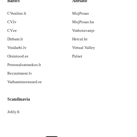
Baltics
Adriatic
CVonline.lt
MojPosao
CV.lv
MojPosao.ba
CV.ee
Vrabotuvanje
Dirbam.lt
Hercul.hr
Visidarbi.lv
Virtual Valley
Otsintood.ee
Pulser
Personaloatrankos.lt
Recruitment.lv
Varbamisteenused.ee
Scandinavia
Jobly.fi