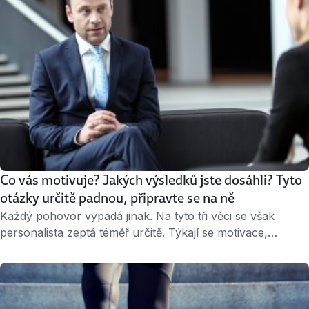
Co vás motivuje? Jakých výsledků jste dosáhli? Tyto
otázky určitě padnou, připravte se na ně
Každý pohovor vypadá jinak. Na tyto tři věci se však
personalista zeptá téměř určitě. Týkají se motivace,
podrobností o předchozí práci a dosažených výsledků.
Jakou odpověď je nejlepší vytáhnout z rukávu? » 3
minuty čtení « 1. Co vás motivuje ke změně práce?
Otřepané otázky typu „jaké jsou vaše silné a slabé