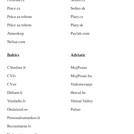
Prace.cz
Seduo.sk
Práca za rohom
Platy.cz
Práce za rohem
Platy.sk
Atmoskop
Paylab.com
Nelisa.com
Baltics
Adriatic
CVonline.lt
MojPosao
CV.lv
MojPosao.ba
CV.ee
Vrabotuvanje
Dirbam.lt
Hercul.hr
Visidarbi.lv
Virtual Valley
Otsintood.ee
Pulser
Personaloatrankos.lt
Recruitment.lv