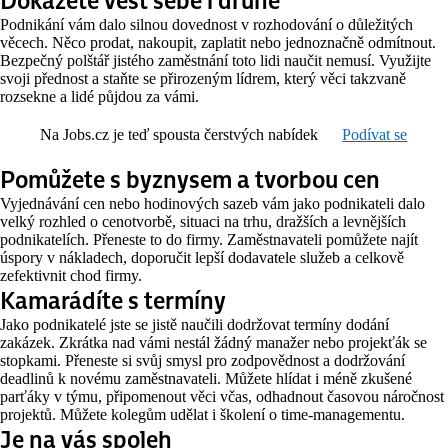
Podnikání vám dalo silnou dovednost v rozhodování o důležitých
věcech. Něco prodat, nakoupit, zaplatit nebo jednoznačně odmítnout.
Bezpečný polštář jistého zaměstnání toto lidi naučit nemusí. Využijte
svoji přednost a staňte se přirozeným lídrem, který věci takzvaně
rozsekne a lidé půjdou za vámi.
Na Jobs.cz je teď spousta čerstvých nabídek
Podívat se
Pomůžete s byznysem a tvorbou cen
Vyjednávání cen nebo hodinových sazeb vám jako podnikateli dalo
velký rozhled o cenotvorbě, situaci na trhu, dražších a levnějších
podnikatelích. Přeneste to do firmy. Zaměstnavateli pomůžete najít
úspory v nákladech, doporučit lepší dodavatele služeb a celkově
zefektivnit chod firmy.
Kamarádíte s termíny
Jako podnikatelé jste se jistě naučili dodržovat termíny dodání
zakázek. Zkrátka nad vámi nestál žádný manažer nebo projekťák se
stopkami. Přeneste si svůj smysl pro zodpovědnost a dodržování
deadlinů k novému zaměstnavateli. Můžete hlídat i méně zkušené
parťáky v týmu, připomenout věci včas, odhadnout časovou náročnost
projektů. Můžete kolegům udělat i školení o time-managementu.
Je na vás spoleh