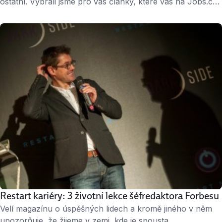
ostatní. Vybrali jsme pro vás články, které vás na Jobs.cz
nedávno výrazně zaujaly. Nahlédněte do kanceláří
předních českých technologických firem a hned potom
zjistěte, čím odsuzujete své CV k vyhození do koše. Když
vám firma po měsíci odpoví, nezabijte své šance už první
větou, …
Restart kariéry: 3 životní lekce šéfredaktora Forbesu
Velí magazínu o úspěšných lidech a kromě jiného v něm
upozorňuje, že žijeme v zemi, kde je spousta