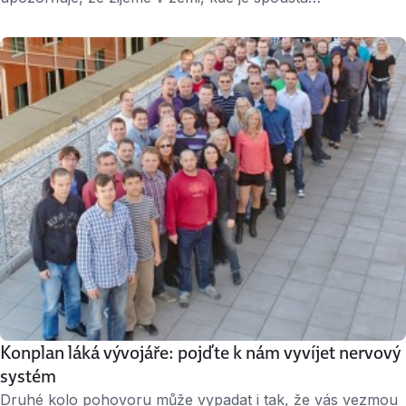
inspirativních, talentovaných a pracovitých lidí, kteří
Česko posunují dopředu. Tu a tam otiskne i příběh prohry,
která předznamenala kolosální úspěch. „Když máte vše
pod kontrolou, jedete pravděpodobně příliš pomalu,“ zní
oblíbené motto Petra Šimůnka, šéfredaktora českého
Forbesu. …
Konplan láká vývojáře: pojďte k nám vyvíjet nervový
systém
Druhé kolo pohovoru může vypadat i tak, že vás vezmou