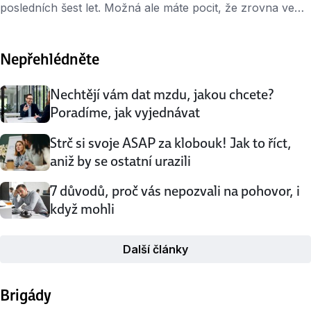
posledních šest let. Možná ale máte pocit, že zrovna ve
vaší profesi to nijak slavné není. Nechte si od nás poradit
pár triků, jak při hledání práce získat víc na výběr. Lidé,
Nepřehlédněte
kteří (se) změnili Nejspíš už jste slyšeli nebo četli příběhy
lidí, kteří radikálně …
Nechtějí vám dat mzdu, jakou chcete?
Poradíme, jak vyjednávat
Strč si svoje ASAP za klobouk! Jak to říct,
aniž by se ostatní urazili
7 důvodů, proč vás nepozvali na pohovor, i
když mohli
Další články
Brigády