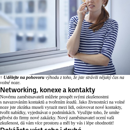
↑ Udělejte na pohovoru
výhodu z toho, že jste strávili nějaký čas na
volné noze.
Networking, konexe a kontakty
Novému zaměstnavateli můžete prospět svými zkušenostmi
s navazováním kontaktů a tvořením
leadů
. Jako živnostníci na volné
noze jste zkrátka museli vyrazit mezi lidi, oslovovat nové kontakty,
tvořit nabídky, vyjednávat o podmínkách. Využijte toho, že umíte
přivést do firmy nové zakázky. Nový zaměstnavatel ocení vaši
zkušenost, dá vám více prostoru a měl by vás i lépe ohodnotit!
Dokážete vést sebe i druhé