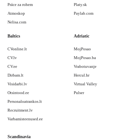
Práce za rohem
Platy.sk
Atmoskop
Paylab.com
Nelisa.com
Baltics
Adriatic
CVonline.lt
MojPosao
CV.lv
MojPosao.ba
CV.ee
Vrabotuvanje
Dirbam.lt
Hercul.hr
Visidarbi.lv
Virtual Valley
Otsintood.ee
Pulser
Personaloatrankos.lt
Recruitment.lv
Varbamisteenused.ee
Scandinavia