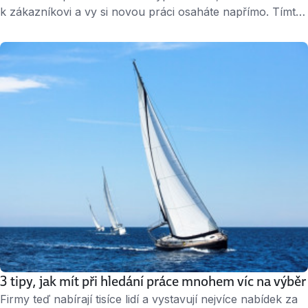
k zákazníkovi a vy si novou práci osaháte napřímo. Tímto
způsobem nové kolegy vybírá firma Konplan v Plzni.
Zrovna teď hledá několik vývojářů do Plzně a PLC
programátora, kterého bude vysílat do různých zemí.
„Hledáme zkušené lidi s alespoň pětiletou praxí,“ říká Lena
Vajdová, HR manažerka Konplanu. Kromě …
3 tipy, jak mít při hledání práce mnohem víc na výběr
Firmy teď nabírají tisíce lidí a vystavují nejvíce nabídek za