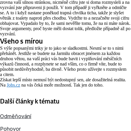
zrovna vaší silnou stránkou, nicméně cifru jste si doma rozmysleli a na
vyzvání jste připraveni ji použít. V tom případě ji vyřkněte a odmlčte
se. A to i když nastane poněkud trapná chvilka ticha, takže je slyšet
větrák z toalety naproti přes chodbu. Vydržte to a nezačněte svoji cifru
obhajovat. Vypadalo by to, že sami nevěříte tomu, že na ni máte nárok.
Svoje argumenty, proč byste měli dostat tolik, předložte případně až po
vyzvání.
Všeho s mírou
S výše popsanými triky je to jako se sladkostmi. Nesmí se to s nimi
přehánět. Jestliže se budete na Jarmilu obracet jménem za každou
druhou větou, na vaší práci vás bude bavit i vyplňování měsíčních
výkazů činnosti, a rozplynete se nad vším, co o firmě víte, bude to
působit nedůvěryhodně, ba divně. Všeho proto užívejte s rozmyslem
a citem.
Získat lepší místo nemusí být nedostupný sen, ale dosažitelná realita.
Na
Jobs.cz
na vás čeká moře možností. Tak jen do toho.
Další články k tématu
Odměňování
Pohovor