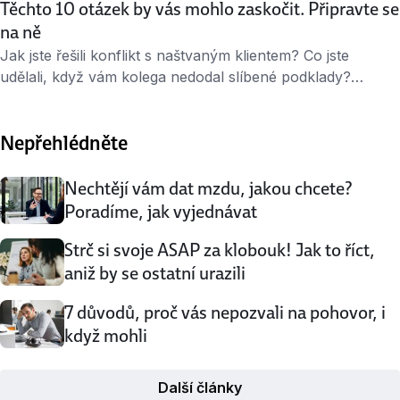
Těchto 10 otázek by vás mohlo zaskočit. Připravte se
na ně
Jak jste řešili konflikt s naštvaným klientem? Co jste
udělali, když vám kolega nedodal slíbené podklady?
I takové otázky mohou na pohovoru zaznít. Personalisty
totiž zajímá, jak reagujete v konkrétních pracovních
Nepřehlédněte
situacích − včetně těch vypjatých. Udělají si obrázek
o vašem typickém způsobu jednání a uvažování. Přečtěte
si naše tipy, jak se na takové otázky …
Nechtějí vám dat mzdu, jakou chcete?
Poradíme, jak vyjednávat
Strč si svoje ASAP za klobouk! Jak to říct,
aniž by se ostatní urazili
7 důvodů, proč vás nepozvali na pohovor, i
když mohli
Další články