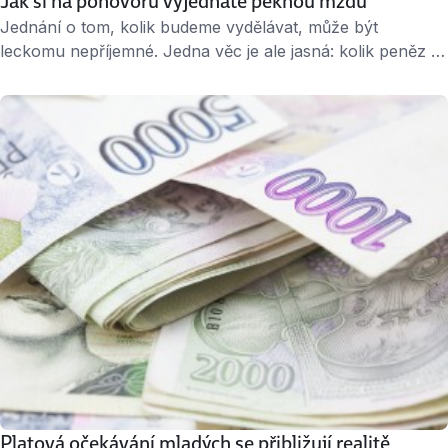
Jak si na pohovoru vyjednáte pěknou mzdu
Jednání o tom, kolik budeme vydělávat, může být
leckomu nepříjemné. Jedna věc je ale jasná: kolik peněz si
při nástupu vyjednám, tolik pak budu mít. Pravdou totiž je,
že zatímco ve stávající práci dosáhneme meziročního
zvýšení mzdy maximálně v jednotkách procent, při změně
zaměstnání to může být i několikrát více. Jak na to, abyste
si opravdu …
Platová očekávání mladých se přibližují realitě