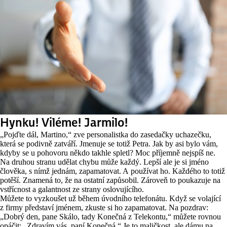
Hynku! Viléme! Jarmilo!
„Pojďte dál, Martino,“ zve personalistka do zasedačky uchazečku,
která se podivně zatváří. Jmenuje se totiž Petra. Jak by asi bylo vám,
kdyby se u pohovoru někdo takhle spletl? Moc příjemně nejspíš ne.
Na druhou stranu udělat chybu může každý. Lepší ale je si jméno
člověka, s nímž jednám, zapamatovat. A používat ho. Každého to totiž
potěší. Znamená to, že na ostatní zapůsobil. Zároveň to poukazuje na
vstřícnost a galantnost ze strany oslovujícího.
Můžete to vyzkoušet už během úvodního telefonátu. Když se volající
z firmy představí jménem, zkuste si ho zapamatovat. Na pozdrav:
„Dobrý den, pane Skálo, tady Konečná z Telekontu,“ můžete rovnou
opáčit: „Zdravím vás, paní Konečná.“ Je to maličkost, ale dámu na