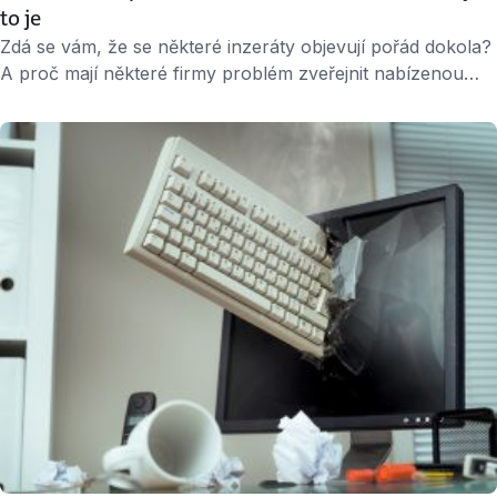
to je
Zdá se vám, že se některé inzeráty objevují pořád dokola?
A proč mají některé firmy problém zveřejnit nabízenou
mzdu? Čtěte dál a dozvíte se to. Proč mzdu píše jen část
firem? Inzerát vám prozradil, kde budete pracovat, co
budete dělat, ale jednu velmi podstatnou informaci
zamlčel. Nabízený plat. Vyjednávat o mzdě na pohovoru
je pak …