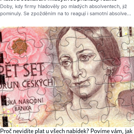
Doby, kdy firmy hladověly po mladých absolventech, již
pominuly. Se zpožděním na to reagují i samotní absolventi,
kteří dnes mají platová očekávání, na která jsou firmy
ochotny slyšet. Mladí lidé začínají odlišně vnímat
i pracovní dobu a mnohem více touží po flexibilních
úvazcích. Vyplývá to z průzkumu, který v dubnu tohoto
roku zorganizovala společnost LMC, …
Proč nevidíte plat u všech nabídek? Povíme vám, jak