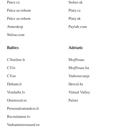
Prace.cz
Seduo.sk
Práca za rohom
Platy.cz
Práce za rohem
Platy.sk
Atmoskop
Paylab.com
Nelisa.com
Baltics
Adriatic
CVonline.lt
MojPosao
CV.lv
MojPosao.ba
CV.ee
Vrabotuvanje
Dirbam.lt
Hercul.hr
Visidarbi.lv
Virtual Valley
Otsintood.ee
Pulser
Personaloatrankos.lt
Recruitment.lv
Varbamisteenused.ee