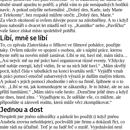
druhé straně aparátu to potěší, a přidá vám to pár nenápadných bodíků
navíc. A pokud uslyšíte neformální: „Dobrý den, Karle, tady Marie
z Telekontu“, bez rozpaků můžete otočit: „Dobrý den, Marie.“
Za všech okolností si ovšem dávejte pozor na zdrobněliny. A to i když
jsou naboráři o dvacet let mladší než vy. „Kamilko“ nebo „Pavlíčku“
vaše šance získat místo spolehlivě pohřbí.
Líbí, mně se líbí
To, co zpívala Zlatovláska o Jiříkovi ve filmové pohádce, použijte
taky. Ovšem nikoliv ve spojení s osobou, ale s náplní práce, kterou
byste měli na novém místě zastávat. Líbí se mi, baví mě, mám rád/a…
„Asi nejvíc mě na mé práci baví organizovat různé eventy. Vždycky
mě nabije energií, když vidím, že se na nich lidé baví.“ „Mám skvělý
pocit, když čísla v tabulkách na konci kvartálu sedí.“ Vyjádřit vztah
k práci pomocí emočně zabarvených výrazů je dalším malým trikem.
A pokud s jejich pomocí zhodnotíte i něco na firmě, šplhnete si o to
víc. „Líbí se mi, jak komunikujete se zákazníky. Je to lidské, ale ne zas
příliš familiární.“ „Mám rád/a vaše heslo: ‚Doručíme ještě dnes a když
ne dnes, hned zítra. ‘ Vyjadřujete to, že uděláte vše, co můžete, ale
připouštíte si zároveň realitu, která může věci zkomplikovat.“
Jednou a dost
Nespletli jste jméno náborářky a párkrát ho použili (i když jménu
Anabela zrovna neholdujete), pochválili jste firmu a dokázali říct, co
máte rádi na účtařině. Teď je na řadě řeč o mzdě. Vyjednávání není