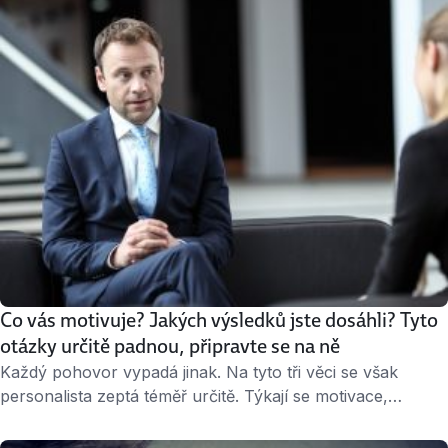
Co vás motivuje? Jakých výsledků jste dosáhli? Tyto
otázky určitě padnou, připravte se na ně
Každý pohovor vypadá jinak. Na tyto tři věci se však
personalista zeptá téměř určitě. Týkají se motivace,
podrobností o předchozí práci a dosažených výsledků.
Jakou odpověď je nejlepší vytáhnout z rukávu? » 3