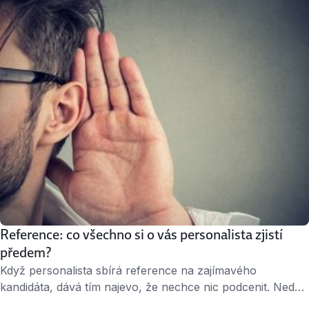
minuty čtení « 1. Co vás motivuje ke změně práce?
Otřepané otázky typu „jaké jsou vaše silné a slabé
stránky“ možná ani nezazní. …
Reference: co všechno si o vás personalista zjistí
předem?
Když personalista sbírá reference na zajímavého
kandidáta, dává tím najevo, že nechce nic podcenit. Nedá
jen na dojem z pohovoru, ale chce potvrdit kvality