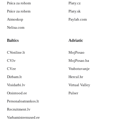
Práca za rohom
Platy.cz
Práce za rohem
Platy.sk
Atmoskop
Paylab.com
Nelisa.com
Baltics
Adriatic
CVonline.lt
MojPosao
CV.lv
MojPosao.ba
CV.ee
Vrabotuvanje
Dirbam.lt
Hercul.hr
Visidarbi.lv
Virtual Valley
Otsintood.ee
Pulser
Personaloatrankos.lt
Recruitment.lv
Varbamisteenused.ee