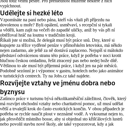
Jsou totiž velmi pestré. Pro přehlednost můžeme některé z nich
vypíchnout.
Udělejte si hezké léto
Vzpomínáte na paní nebo pána, kteří vás vítali při příjezdu na
dovolenou u moře? Byli opálení, usměvaví, s recepční si tykali
a věděli, kam zajít na večeři do zapadlé uličky, aniž by vás při ní
obtěžoval hráč na loutnu v tradičním kroji.
Říkali jste si možná, že delegát musí být práce snů. Dny, které si
kupujete za těžce vydřené peníze v přímořském letovisku, má někdo
nejen zadarmo, ale ještě za ně dostává zaplaceno. Nejspíš si málokdo
představí odvrácenou stranu této práce, když je potřeba v noci krotit
hlučnou českou omladinu, řešit ztracený pas nebo nedej bože dítě.
Většinou to ale musí být příjemná práce, i když jen na pár měsíců.
Podobně sezónní je i výpomoc v gastru, hotelech nebo jako animátor
v turistických centrech. Ty na Jobs.cz také najdete.
Rozvíjejte vztahy ve jménu dobra nebo
byznysu
Zatímco práce v turismu bývá několikaměsíční záležitost, člověk, který
má rozvíjet obchodní vztahy nebo charitativní pomoc, už musí udělat
větší a trvalejší krok do často exotických končin. V obou případech je
potřeba se rychle naučit plout v neznámé vodě. A vykoumat nejen to,
jak přesvědčit místního bosse, aby si objednal sto křišťálových lustrů
nebo povolil stavbu nové školy, ale také vypozorovat, kdy a jak