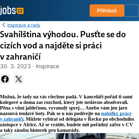
Přihlásit
Me
Inspirace a rady
Svahilština výhodou. Pusťte se do
cizích vod a najděte si práci
v zahraničí
30. 3. 2023 · Inspirace
Možná, že tady na vás všechno padá. V kanceláři pořád ti samí
kolegové a doma zas rozchod, který jste nedávno absolvovali.
Pěna s vůní jablečnou, vyvanulý sprej… Anebo vám jen jaro
nazouvá toulavé boty. Pak se u nás podívejte na
nabídky práce
v zahraničí
. Můžete vybírat od delegáta v Řecku po obchodního
zástupce v Africe. Až se vrátíte, budete mít pořádný zářez v CV
a taky zásobu historek pro kamarády.