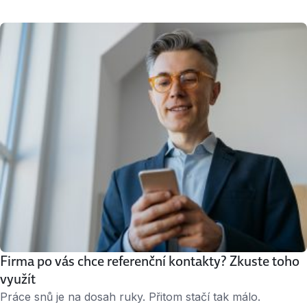
práci ještě před prázdninami. Ekonomika se postupně
nadechuje a firmy opět nabírají. Absolventi však mohou
letos čelit větší konkurenci. Největší šanci budou mít dobře
připravení uchazeči, odhodlaní zvládnout všechny
nástrahy výběrového řízení. Různé obory podnikání se
postupně rozvolňují …
Firma po vás chce referenční kontakty? Zkuste toho
využít
Práce snů je na dosah ruky. Přitom stačí tak málo.