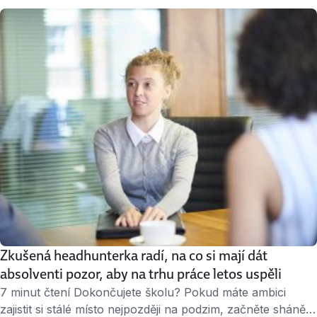
kandidáta od těch, kteří s ním už pracovali. Je vám to
nepříjemné? Ano, ve světě recenzí úplně na všechno se
dočkáme i recenze na sebe sama. Co vlastně personalisté
ověřováním referencí sledují? A …
Zkušená headhunterka radí, na co si mají dát
absolventi pozor, aby na trhu práce letos uspěli
7 minut čtení Dokončujete školu? Pokud máte ambici
zajistit si stálé místo nejpozději na podzim, začněte shánět