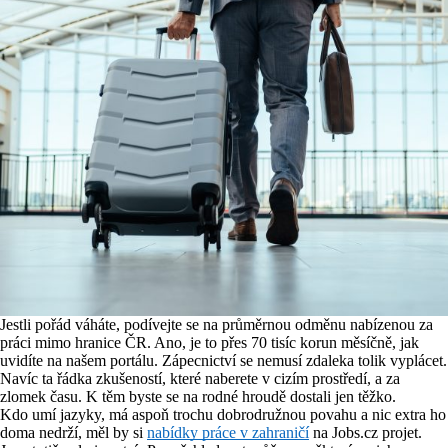
Jestli pořád váháte, podívejte se na průměrnou odměnu nabízenou za
práci mimo hranice ČR. Ano, je to přes 70 tisíc korun měsíčně, jak
uvidíte na našem portálu. Zápecnictví se nemusí zdaleka tolik vyplácet.
Navíc ta řádka zkušeností, které naberete v cizím prostředí, a za
zlomek času. K těm byste se na rodné hroudě dostali jen těžko.
Kdo umí jazyky, má aspoň trochu dobrodružnou povahu a nic extra ho
doma nedrží, měl by si
nabídky práce v zahraničí
na Jobs.cz projet.