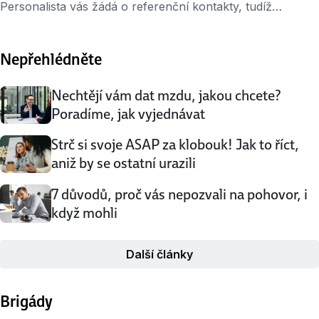
Personalista vás žádá o referenční kontakty, tudíž
telefonní čísla na důvěryhodné osoby, které mohou
potvrdit vaše schopnosti. Jak se máte zachovat a jakých
Nepřehlédněte
chyb se při jejich poskytování vyvarovat? Reference
může hrát v náboru klíčovou roli. Jeden dva telefonáty
vám dokáží pomoci k úspěchu. Musíte …
Nechtějí vám dat mzdu, jakou chcete?
Poradíme, jak vyjednávat
Strč si svoje ASAP za klobouk! Jak to říct,
aniž by se ostatní urazili
7 důvodů, proč vás nepozvali na pohovor, i
když mohli
Další články
Brigády