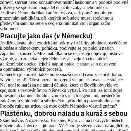
zdravit, smrkat nebo konzumovat místní laskominu v podobě podivné
příšerky se spoustou chapadel či jačího zakysaného mléka.
Jestli se něčemu dá říkat kariérní výzva, pak právě podobným
pracovním nabídkám, při kterých se budete muset spolehnout
především sami na sebe a svoje komunikativní i organizační
schopnosti.
Pracujte jako ďas (v Německu)
Jestliže dáváte před exotickými pokrmy i zážitky přednost osvědčené
klobáse a německému pořádku, podívejte se po práci u našich
západních sousedů. Mezi nabídkami se nejčastěji objevují místa ve
výrobě, a to zdaleka nejen dělnické, ale zejména technické
a inženýrské pozice, jejichž náplní práce je starat se o nastavení
a optimalizaci výrobních procesů.
Německo je kousek, takže bude snazší čas od času zaskočit domů.
Navíc je to příležitost poznat tuto zemi víc po cestovatelské stránce.
Ne, není to narážka na tamní dálnice, které si člověk obvykle ve
spojitosti s cestováním po Německu vybaví. Po nich lze totiž dojet
k nespočtu tamních hradů a zámků s jejich legendami, městečkům
založeným v hlubokém středověku i přírodním pozoruhodnostem.
Protože ruku na srdce, jak moc dobře Německo vlastně známe?
Pláštěnku, dobrou náladu a kuráž s sebou
Skandinávie, Nizozemsko, Británie, Kypr… I na takových místech
můžete díky Jobs.cz najít práci. Většinou je stěžejní znalost angličtiny,
další jazyk bývá spíš výhodou než nutností. Kdo už pracoval ve firmě