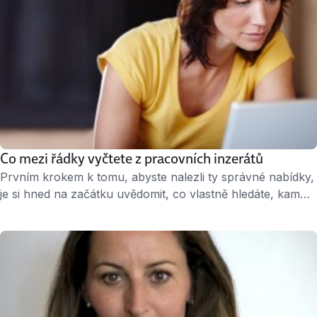
Co mezi řádky vyčtete z pracovních inzerátů
Prvním krokem k tomu, abyste nalezli ty správné nabídky,
je si hned na začátku uvědomit, co vlastně hledáte, kam
chcete svou kariéru směrovat a co jste pro ni ochotni
udělat. Na co se tedy při čtení inzerátů zaměřit, abyste
objevili práci přesně pro vás? « 2 minuty čtení » Hezký
název pozice není všechno Nenechte se …