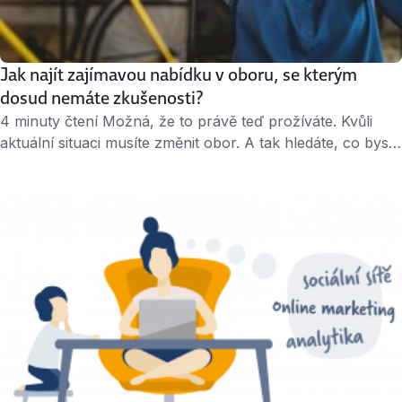
Jak najít zajímavou nabídku v oboru, se kterým
dosud nemáte zkušenosti?
4 minuty čtení Možná, že to právě teď prožíváte. Kvůli
aktuální situaci musíte změnit obor. A tak hledáte, co byste
mohli dělat a v jakém jiném oboru se uchytit. Nabídek je
hodně, pozice mají různé názvy, možná se v tom trochu
ztrácíte. Pokud je tohle i váš případ, zjistěte, jak pro sebe
najít tu správnou nabídku. Prozkoumejte …