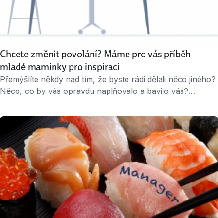
Chcete změnit povolání? Máme pro vás příběh
mladé maminky pro inspiraci
Přemýšlíte někdy nad tím, že byste rádi dělali něco jiného?
Něco, co by vás opravdu naplňovalo a bavilo vás?
Autentický příběh Michaely Culkové je důkazem, že to jde.
Že má smysl vykročit z komfortní zóny a jít za tím, co
člověka láká. Stačí se jen odhodlat a vytrvat. Michaele
Culkové bylo 30 let, když …