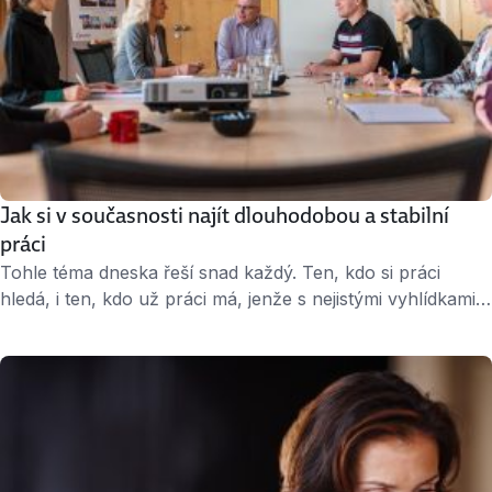
Jak si v současnosti najít dlouhodobou a stabilní
práci
Tohle téma dneska řeší snad každý. Ten, kdo si práci
hledá, i ten, kdo už práci má, jenže s nejistými vyhlídkami.
Stabilní zaměstnání se zárukou dlouhodobosti zní v
koronavirové době skoro jako utopie. Ovšem i dnes
existují na trhu firmy, které takové možnosti nabízejí. A my
vám poradíme, podle kterých pěti indicií je poznáte.
Hledejte …