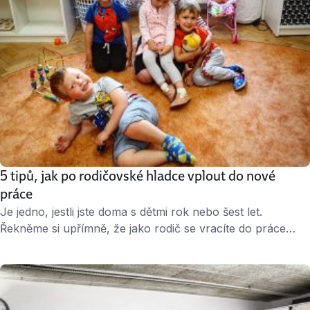
5 tipů, jak po rodičovské hladce vplout do nové
práce
Je jedno, jestli jste doma s dětmi rok nebo šest let.
Řekněme si upřímně, že jako rodič se vracíte do práce
pravděpodobně s trochu jiným očekáváním, prioritami i
časovými možnostmi než dříve. Naštěstí nejste první ani
poslední, takže firmy s tím už počítají. Alespoň některé.
Takže – jak si usnadnit návrat do kariérního života? Není