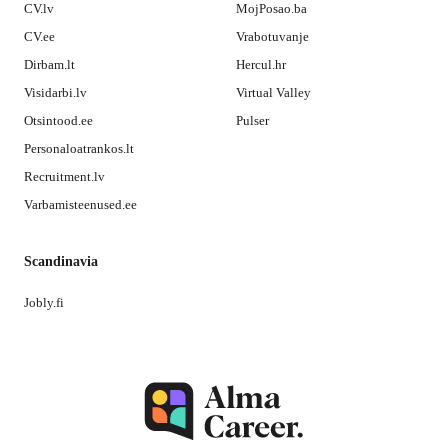
CV.lv
MojPosao.ba
CV.ee
Vrabotuvanje
Dirbam.lt
Hercul.hr
Visidarbi.lv
Virtual Valley
Otsintood.ee
Pulser
Personaloatrankos.lt
Recruitment.lv
Varbamisteenused.ee
Scandinavia
Jobly.fi