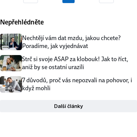
Previous
Next
na tom, kolik toho umíte, ale na tom, jak moc a proč to …
Nepřehlédněte
Nechtějí vám dat mzdu, jakou chcete?
Poradíme, jak vyjednávat
Strč si svoje ASAP za klobouk! Jak to říct,
aniž by se ostatní urazili
7 důvodů, proč vás nepozvali na pohovor, i
když mohli
Další články