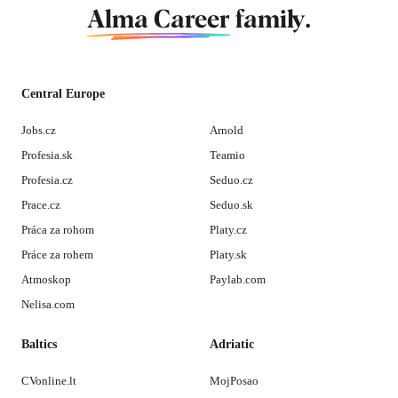
Alma Career
family.
Central Europe
Jobs.cz
Arnold
Profesia.sk
Teamio
Profesia.cz
Seduo.cz
Prace.cz
Seduo.sk
Práca za rohom
Platy.cz
Práce za rohem
Platy.sk
Atmoskop
Paylab.com
Nelisa.com
Baltics
Adriatic
CVonline.lt
MojPosao