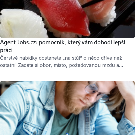
Agent Jobs.cz: pomocník, který vám dohodí lepší
práci
Čerstvé nabídky dostanete „na stůl“ o něco dříve než
ostatní. Zadáte si obor, místo, požadovanou mzdu a
vyhovující inzeráty vám dorazí e-mailem. Tohle umí agent
Jobs.cz, pomocník, který lidem hledá práci na míru.
Pomůže vám Na Jobs.cz je teď hromada nabídek.
Všechny je pročíst by trvalo… no, hodně dlouho. Agent
Jobs.cz je dokáže hlídat za …