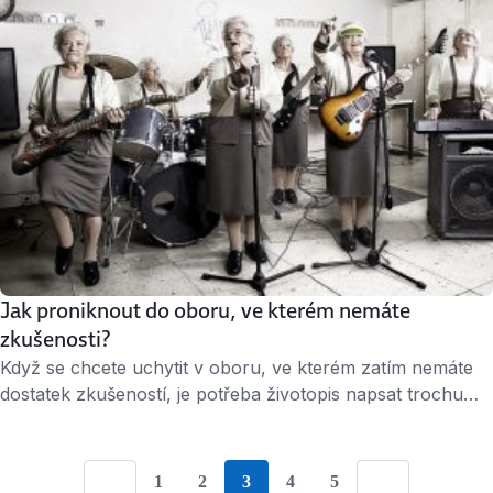
školka …
Jak proniknout do oboru, ve kterém nemáte
zkušenosti?
Když se chcete uchytit v oboru, ve kterém zatím nemáte
dostatek zkušeností, je potřeba životopis napsat trochu
jinak. Možná se nemůžete pochlubit hromadou praxe, ale i
tak umíte spoustu věcí, které se novému zaměstnavateli
budou hodit. Úspěch nebo neúspěch navíc často nezávisí
1
2
3
4
5
Go to Page {{ paginationNumber }}
Go to Page {{ paginationNumber }}
Go to Page {{ paginationNumber 
Go to Page {{ paginationN
Go to Page {{ pagina