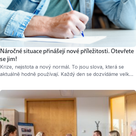
Náročné situace přinášejí nové příležitosti. Otevřete
se jim!
Krize, nejistota a nový normál. To jsou slova, která se
aktuálně hodně používají. Každý den se dozvídáme velké
množství informací, které musíme zpracovat. A ne vždy
jsou všechny příjemné. Jak se s nimi vyrovnat a přeměnit
je v příležitosti? A to nejen v pracovním životě? Život je
změna Bude to znít jako klišé, ale náš život …