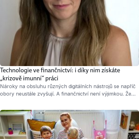
Technologie ve finančnictví: i díky nim získáte
„krizově imunní“ práci
Nároky na obsluhu různých digitálních nástrojů se napříč
obory neustále zvyšují. A finančnictví není výjimkou. Že
vás tento obor láká, ale zároveň tak trochu děsí? Nejste
sami. Rozdíl je v tom, zda umění pracovat s technologiemi
považujete za bariéru, nebo možnou vstupenku do
„krizově imunního“ oboru. Práce ve finančním sektoru má
svá specifika. S čím je dobré …