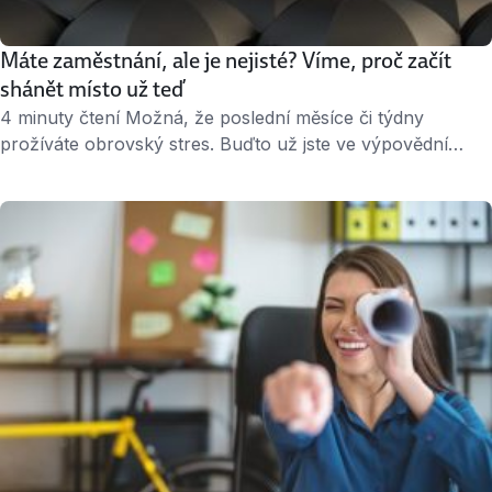
Máte zaměstnání, ale je nejisté? Víme, proč začít
shánět místo už teď
4 minuty čtení Možná, že poslední měsíce či týdny
prožíváte obrovský stres. Buďto už jste ve výpovědní
lhůtě nebo vám výpověď hrozí – firma, v níž pracujete,
zrovna neprosperuje, všude se šušká, že se budou
snižovat stavy, a vaše pozice ve společnosti není
nejsilnější. Ať už jste v první či druhé situaci, na nic
nečekejte …