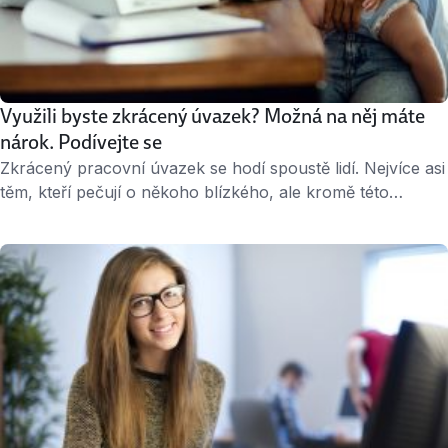
Využili byste zkrácený úvazek? Možná na něj máte
nárok. Podívejte se
Zkrácený pracovní úvazek se hodí spoustě lidí. Nejvíce asi
těm, kteří pečují o někoho blízkého, ale kromě této
skupiny zaměstnanců jsou to i studenti, senioři nebo lidé,
kteří chtějí zbývající čas věnovat třeba novému oboru.
Určité skupiny zaměstnanců mají na zkrácený úvazek
nárok ze zákona. Částečných úvazků by také mohlo
časem přibýt. Díky čemu? Kdo …