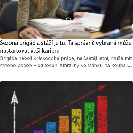
Sezona brigád a stáží je tu. Ta správně vybraná může
nastartovat vaši kariéru
Brigáda neboli krátkodobá práce, nejčastěji letní, může mít
mnoho podob – od točení zmrzliny ve stánku na koupališti
po asistování řediteli v mezinárodní firmě. Všude se lze
něčemu naučit, nicméně některé brigády mohou být i
dobrým odrazovým můstkem pro další kariéru. Na
Jobs.cz máme širokou škálu nabídek. Kdysi se jezdilo na
bramborové brigády nebo česání …