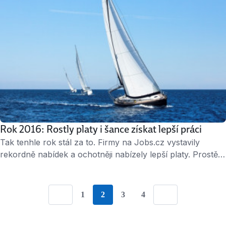
Rok 2016: Rostly platy i šance získat lepší práci
Tak tenhle rok stál za to. Firmy na Jobs.cz vystavily
rekordně nabídek a ochotněji nabízely lepší platy. Prostě a
jednoduše – kdo letos změnil práci, většinou si o dost
polepšil. Do konce roku 2016 ještě pár dní zbývá – využijte
toho, že je doba pro hledání práce tak příznivá a
1
2
3
4
Go to Page {{ paginationNumber }}
Go to Page {{ paginationNumber }}
Go to Page {{ paginationNumb
Go to Page {{ paginati
Previous
Next
odpovězte na pár inzerátů ještě …