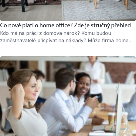
Co nově platí o home office? Zde je stručný přehled
Kdo má na práci z domova nárok? Komu budou
zaměstnavatelé přispívat na náklady? Může firma home
office nařídit? Přinášíme odpovědi ve spolupráci s
advokátní kanceláří HAVEL & PARTNERS. Jaký zákon řeší
práci z domu Home-office využívá od covidu v nějaké
formě spousta firem, i když někdy spíš jen jako formu
bonusu pro své zaměstnance. Ať už fungují firmy …