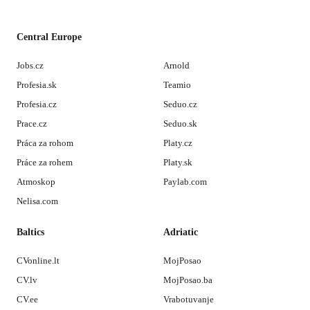
Central Europe
Jobs.cz
Arnold
Profesia.sk
Teamio
Profesia.cz
Seduo.cz
Prace.cz
Seduo.sk
Práca za rohom
Platy.cz
Práce za rohem
Platy.sk
Atmoskop
Paylab.com
Nelisa.com
Baltics
Adriatic
CVonline.lt
MojPosao
CV.lv
MojPosao.ba
CV.ee
Vrabotuvanje