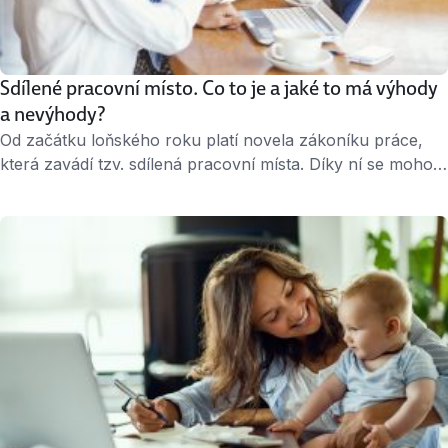
Sdílené pracovní místo. Co to je a jaké to má výhody
a nevýhody?
Od začátku loňského roku platí novela zákoníku práce,
která zavádí tzv. sdílená pracovní místa. Díky ní se mohou
na jedné pracovní pozici střídat dva a více zaměstnanců s
kratším pracovním úvazkem. Máme pro vás základní
přehled o tom, jak by měla sdílená místa fungovat, i jaké
jsou jejich přednosti a případné slabiny. Co je k …