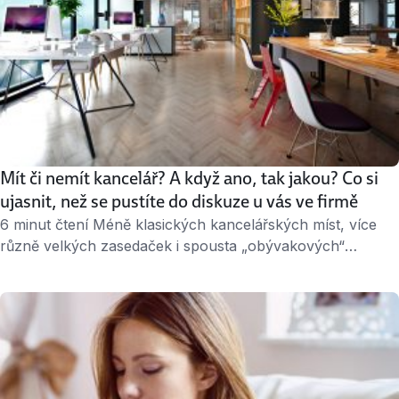
Mít či nemít kancelář? A když ano, tak jakou? Co si
ujasnit, než se pustíte do diskuze u vás ve firmě
6 minut čtení Méně klasických kancelářských míst, více
různě velkých zasedaček i spousta „obývakových“
zákoutí pro setkávání. Tak budou nejspíš vypadat
kanceláře v době pocovidové. Pokud se jejich přestavba
plánuje i u vás ve firmě, máme pro vás několik otázek, na
které je potřeba si odpovědět nebo na něž chtít odpovědi
od lidí, kteří mají …