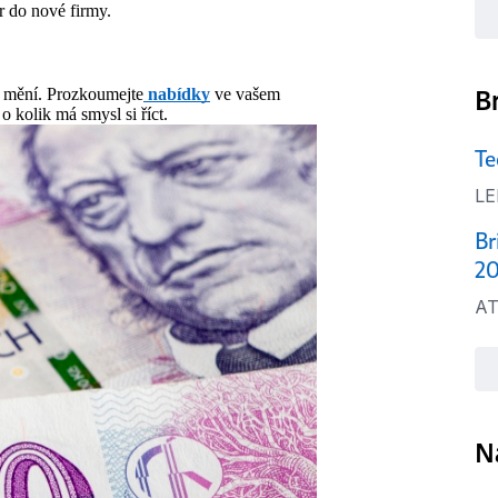
r do nové firmy.
B
ě mění. Prozkoumejte
nabídky
ve vašem
o kolik má smysl si říct.
Te
LE
Br
20
AT
N