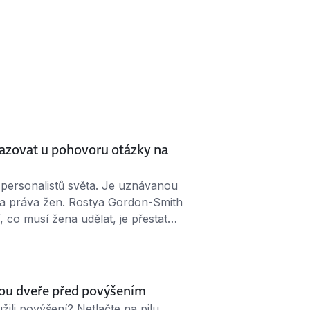
azovat u pohovoru otázky na
 personalistů světa. Je uznávanou
za práva žen. Rostya Gordon-Smith
í, co musí žena udělat, je přestat
obní život a snažit se dobře vychovat
í, sama vychovala čtyři syny a je
nou dveře před povýšením
žili povýšení? Netlačte na pilu