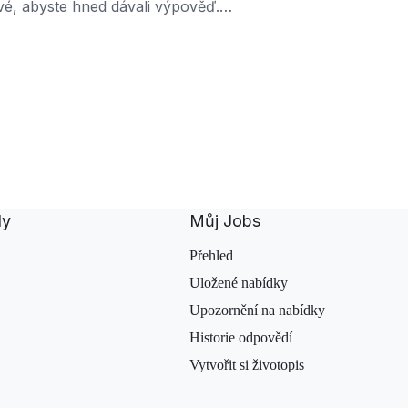
é, abyste hned dávali výpověď.
ového nebo míříte výš, je dobré si
…
dy
Můj Jobs
Přehled
Uložené nabídky
Upozornění na nabídky
Historie odpovědí
Vytvořit si životopis