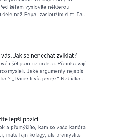
před šéfem vyslovíte některou
u déle než Pepa, zasloužím si to Tak
 už nikdo nehledí na zásluhy a roky
 aktuální výkon – tedy to, co firmě …
 vás. Jak se nenechat zviklat?
ové i šéf jsou na nohou. Přemlouvají
 to rozmysleli. Jaké argumenty nejspíš
chat? „Dáme ti víc peněz“ Nabídka
ný argument pro setrvání. Má vás to
pších peněz vydrží maximálně do
žíte lepší pozici
átek a přemýšlíte, kam se vaše kariéra
bí, máte fajn kolegy, ale přemýšlíte