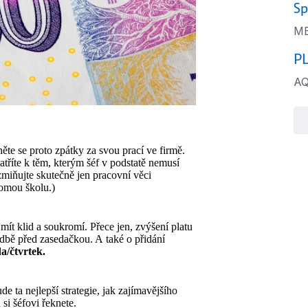
Sp
ME
PL
A
něte se proto zpátky za svou prací ve firmě.
tříte k těm, kterým šéf v podstatě nemusí
zmiňujte skutečně jen pracovní věci
romou školu.)
mít klid a soukromí. Přece jen, zvýšení platu
hodbě před zasedačkou. A také o přidání
da/čtvrtek.
de ta nejlepší strategie, jak zajímavějšího
 si šéfovi řeknete.