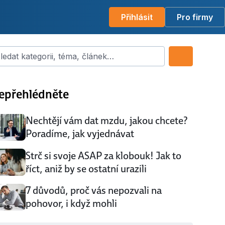
Přihlásit
Pro firmy
dat kategorii, téma, článek…
epřehlédněte
Nechtějí vám dat mzdu, jakou chcete?
Poradíme, jak vyjednávat
Strč si svoje ASAP za klobouk! Jak to
říct, aniž by se ostatní urazili
7 důvodů, proč vás nepozvali na
pohovor, i když mohli