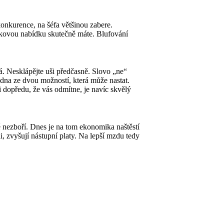
konkurence, na šéfa většinou zabere.
akovou nabídku skutečně máte. Blufování
á. Nesklápějte uši předčasně. Slovo „ne“
jedna ze dvou možností, která může nastat.
i dopředu, že vás odmítne, je navíc skvělý
 nezboří. Dnes je na tom ekonomika naštěstí
i, zvyšují nástupní platy. Na lepší mzdu tedy