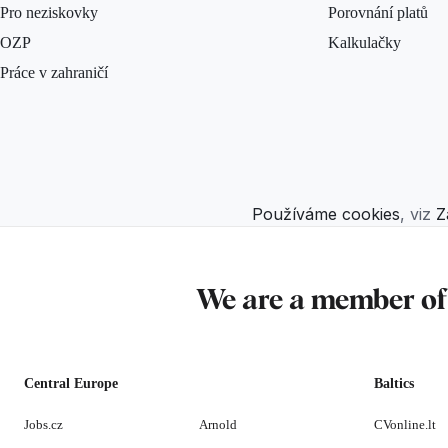
Pro neziskovky
Porovnání platů
OZP
Kalkulačky
Práce v zahraničí
Používáme cookies
, viz
Z
We are a member o
Central Europe
Baltics
Jobs.cz
Arnold
CVonline.lt