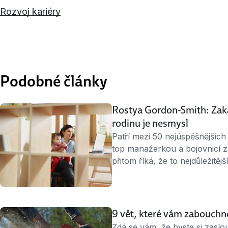
Rozvoj kariéry
Podobné články
Rostya Gordon-Smith: Zak
rodinu je nesmysl
Patří mezi 50 nejúspěšnějších
top manažerkou a bojovnicí 
přitom říká, že to nejdůležitějš
urputně slaďovat kariéru a os
své děti. Dobře ví, o čem mluv
babičkou osmi vnoučat. …
9 vět, které vám zabouch
Zdá se vám, že byste si zaslou