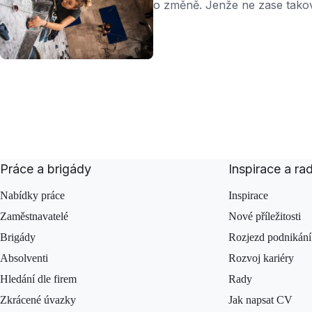
o změně. Jenže ne zase takov
Pokud si chcete zkusit něco n
o to říci a nečekat, až si vás 
Práce a brigády
Inspirace a ra
Nabídky práce
Inspirace
Zaměstnavatelé
Nové příležitosti
Brigády
Rozjezd podnikání
Absolventi
Rozvoj kariéry
Hledání dle firem
Rady
Zkrácené úvazky
Jak napsat CV