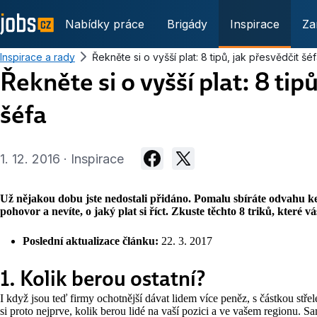
Nabídky práce
Brigády
Inspirace
Za
Inspirace a rady
Řekněte si o vyšší plat: 8 tipů, jak přesvědčit šé
Řekněte si o vyšší plat: 8 tip
šéfa
1. 12. 2016 · Inspirace
Už nějakou dobu jste nedostali přidáno. Pomalu sbíráte odvahu ke
pohovor a nevíte, o jaký plat si říct. Zkuste těchto 8 triků, které v
Poslední aktualizace článku:
22. 3. 2017
1. Kolik berou ostatní?
I když jsou teď firmy ochotnější dávat lidem více peněz, s částkou stře
si proto nejprve, kolik berou lidé na vaší pozici a ve vašem regionu