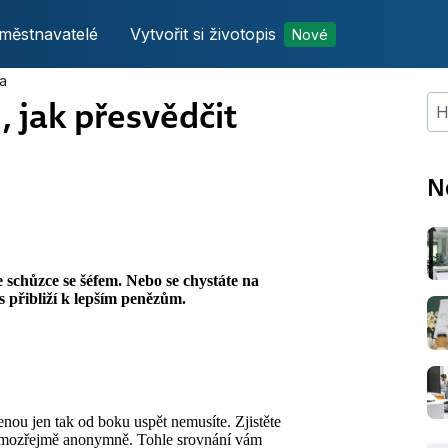
městnavatelé
Vytvořit si životopis
Nové
fa
ů, jak přesvědčit
Hle
N
 schůzce se šéfem. Nebo se chystáte na
ás přibliží k lepším penězům.
lenou jen tak od boku uspět nemusíte. Zjistěte
. Samozřejmě anonymně. Tohle srovnání vám