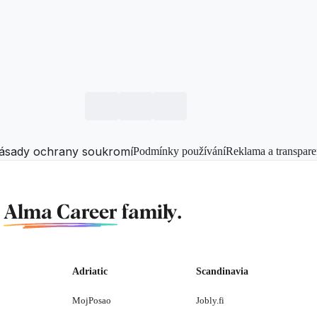
ásady ochrany soukromí
Podmínky používání
Reklama a transpare
f
Alma Career
family.
Adriatic
Scandinavia
MojPosao
Jobly.fi