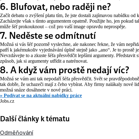
6. Blufovat, nebo raději ne?
Začít debatu o zvýšení platu tím, že jste dostali zajímavou nabídku od 
Zacházejte však s tímto argumentem opatrně. Použijte ho, jen pokud t
může šéf prokouknout – což pro vaší image opravdu neprospěje.
7. Neděste se odmítnutí
Možná si vás šéf pozorně vyslechne, ale nakonec řekne, že vám nepřid
patří k jakémukoliv vyjednávání úplně stejně jako „ano“. Je to prostě 
Nevzdávejte to a zkuste šéfa přesvědčit lepšími argumenty. Představit s
způsob, jak si argumenty utřídit a natrénovat.
8. A když vám prostě nedají víc?
Možná se vám ani tak nepodaří šéfa přesvědčit. Svět se pravděpodobně
tak dobře, že uchazeči mají z čeho vybírat. Aby firmy nalákaly nové lid
možná snáze dosáhnete v nové práci.
» Podívat se na aktuální nabídky práce
Jobs.cz
Další články k tématu
Odměňování