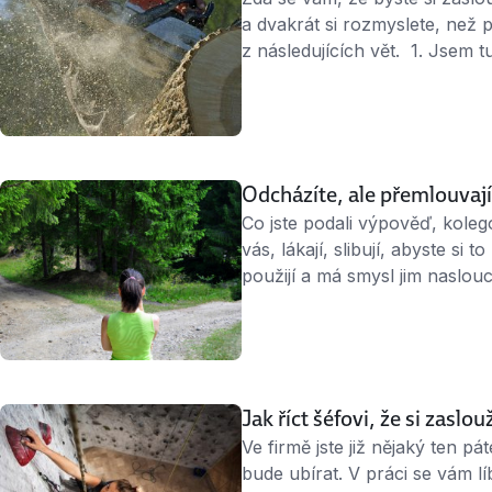
a dvakrát si rozmyslete, než 
z následujících vět. 1. Jsem t
toto rozhodně neříkejte. Dnes
strávené ve firmě. Důležitý je
Odcházíte, ale přemlouvají
Co jste podali výpověď, koleg
vás, lákají, slibují, abyste si
použijí a má smysl jim naslou
vyššího platu se jeví jako sil
zviklat? Spíš ne. Radost z le
nejbližší výplaty. …
Jak říct šéfovi, že si zaslou
Ve firmě jste již nějaký ten p
bude ubírat. V práci se vám lí