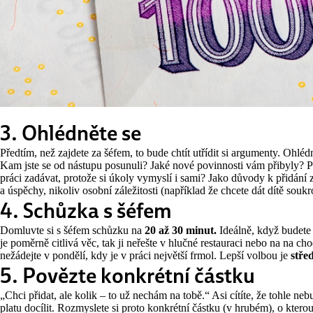
3. Ohlédněte se
Předtím, než zajdete za šéfem, to bude chtít utřídit si argumenty. Ohléd
Kam jste se od nástupu posunuli? Jaké nové povinnosti vám přibyly? Pa
práci zadávat, protože si úkoly vymyslí i sami? Jako důvody k přidání 
a úspěchy, nikoliv osobní záležitosti (například že chcete dát dítě souk
4. Schůzka s šéfem
Domluvte si s šéfem schůzku na
20 až 30 minut.
Ideálně, když budete 
je poměrně citlivá věc, tak ji neřešte v hlučné restauraci nebo na na c
nežádejte v pondělí, kdy je v práci největší frmol. Lepší volbou je
stře
5. Povězte konkrétní částku
„Chci přidat, ale kolik – to už nechám na tobě.“ Asi cítíte, že tohle nebu
platu docílit. Rozmyslete si proto konkrétní částku (v hrubém), o kterou