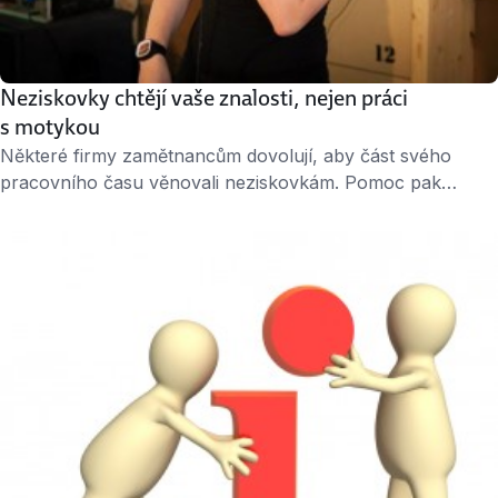
Neziskovky chtějí vaše znalosti, nejen práci
s motykou
Některé firmy zamětnancům dovolují, aby část svého
pracovního času věnovali neziskovkám. Pomoc pak
nezřídka vypadá jako skupinový teambuilding, kdy parta
zaměstnanců myje okna nebo natírá ploty. „Okopávat
zahrádky je taky dobré, ale proč nepomoci svou
dovedností?“ ptá se Adéla Jansová z portálu Um sem um
tam, na kterém lidé najdou příležitosti věnovat se
dobrovolnictví skrz to, co …