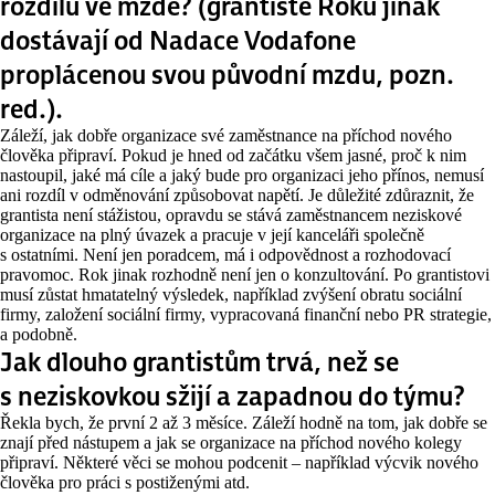
rozdílu ve mzdě? (grantisté Roku jinak
dostávají od Nadace Vodafone
proplácenou svou původní mzdu, pozn.
red.).
Záleží, jak dobře organizace své zaměstnance na příchod nového
člověka připraví. Pokud je hned od začátku všem jasné, proč k nim
nastoupil, jaké má cíle a jaký bude pro organizaci jeho přínos, nemusí
ani rozdíl v odměnování způsobovat napětí. Je důležité zdůraznit, že
grantista není stážistou, opravdu se stává zaměstnancem neziskové
organizace na plný úvazek a pracuje v její kanceláři společně
s ostatními. Není jen poradcem, má i odpovědnost a rozhodovací
pravomoc. Rok jinak rozhodně není jen o konzultování. Po grantistovi
musí zůstat hmatatelný výsledek, například zvýšení obratu sociální
firmy, založení sociální firmy, vypracovaná finanční nebo PR strategie,
a podobně.
Jak dlouho grantistům trvá, než se
s neziskovkou sžijí a zapadnou do týmu?
Řekla bych, že první 2 až 3 měsíce. Záleží hodně na tom, jak dobře se
znají před nástupem a jak se organizace na příchod nového kolegy
připraví. Některé věci se mohou podcenit – například výcvik nového
člověka pro práci s postiženými atd.