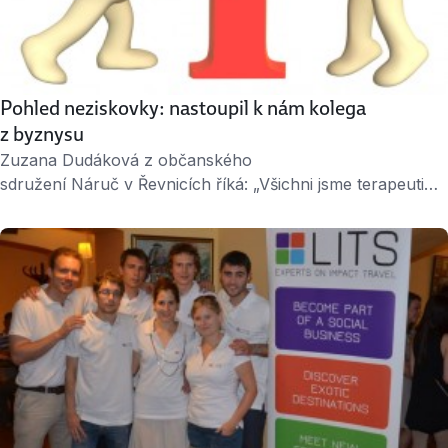
Pohled neziskovky: nastoupil k nám kolega
z byznysu
Zuzana Dudáková z občanského
sdružení Náruč v Řevnicích říká: „Všichni jsme terapeuti
a odborníci z pomáhajících profesí. Věděli jsme, že provoz
sociálního podniku sami nezvládneme.“ Náruč pomáhá
lidem s mentálním postižením a s duševním onemocněním.
Mimo jiné jim dává práci ve vlastním sociálním podniku –
žehlírně, kavárně a brzy také ve výrobně těstovin. Od
ledna s Náručí spolupracuje profesionální kuchařka Pavla
Stine, …