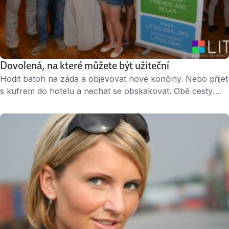
Dovolená, na které můžete být užiteční
Hodit batoh na záda a objevovat nové končiny. Nebo přijet
s kufrem do hotelu a nechat se obskakovat. Obě cesty
představují způsob, jak si užít léto. Některým lidem ale už
nestačí jen válet se u moře či objevovat památky
a přírodu. I na dovolené chtějí být užiteční, splynout
s komunitou a podělit se o své …