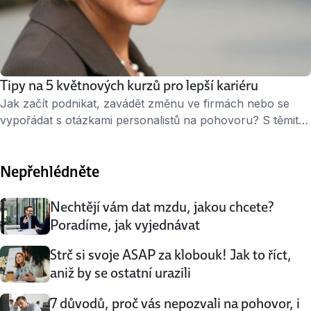
Tipy na 5 květnových kurzů pro lepší kariéru
Jak začít podnikat, zavádět změnu ve firmách nebo se
vypořádat s otázkami personalistů na pohovoru? S těmito
a dalšími problémy vám pomůže těchto 5 květnových
kurzů, které jsme pro vás vybrali. Change management –
Nepřehlédněte
jak na změnu Vaše firma stojí před důležitou změnou a vy
jste tím, kdo ji má vysvětlit kolegům či podřízeným?
Opravdu nestačí poslat …
Nechtějí vám dat mzdu, jakou chcete?
Poradíme, jak vyjednávat
Strč si svoje ASAP za klobouk! Jak to říct,
aniž by se ostatní urazili
7 důvodů, proč vás nepozvali na pohovor, i