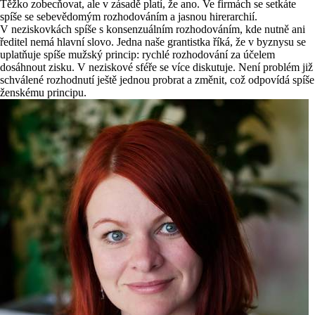
Těžko zobecňovat, ale v zásadě platí, že ano. Ve firmách se setkáte
spíše se sebevědomým rozhodováním a jasnou hirerarchií.
V neziskovkách spíše s konsenzuálním rozhodováním, kde nutně ani
ředitel nemá hlavní slovo. Jedna naše grantistka říká, že v byznysu se
uplatňuje spíše mužský princip: rychlé rozhodování za účelem
dosáhnout zisku. V neziskové sféře se více diskutuje. Není problém již
schválené rozhodnutí ještě jednou probrat a změnit, což odpovídá spíše
ženskému principu.