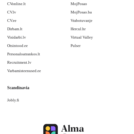
CVonline.lt
MojPosao
CV.lv
MojPosao.ba
CV.ee
Vrabotuvanje
Dirbam.lt
Hercul.hr
Visidarbi.lv
Virtual Valley
Otsintood.ee
Pulser
Personaloatrankos.lt
Recruitment.lv
Varbamisteenused.ee
Scandinavia
Jobly.fi