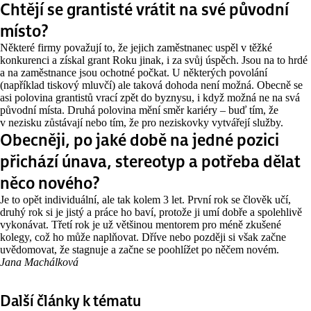
Chtějí se grantisté vrátit na své původní
místo?
Některé firmy považují to, že jejich zaměstnanec uspěl v těžké
konkurenci a získal grant Roku jinak, i za svůj úspěch. Jsou na to hrdé
a na zaměstnance jsou ochotné počkat. U některých povolání
(například tiskový mluvčí) ale taková dohoda není možná. Obecně se
asi polovina grantistů vrací zpět do byznysu, i když možná ne na svá
původní místa. Druhá polovina mění směr kariéry – buď tím, že
v nezisku zůstávají nebo tím, že pro neziskovky vytvářejí služby.
Obecněji, po jaké době na jedné pozici
přichází únava, stereotyp a potřeba dělat
něco nového?
Je to opět individuální, ale tak kolem 3 let. První rok se člověk učí,
druhý rok si je jistý a práce ho baví, protože ji umí dobře a spolehlivě
vykonávat. Třetí rok je už většinou mentorem pro méně zkušené
kolegy, což ho může naplňovat. Dříve nebo později si však začne
uvědomovat, že stagnuje a začne se poohlížet po něčem novém.
Jana Machálková
Další články k tématu