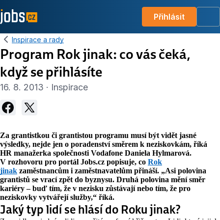
Přihlásit
Me
Inspirace a rady
Program Rok jinak: co vás čeká,
když se přihlásíte
16. 8. 2013 · Inspirace
Za grantistkou či grantistou programu musí být vidět jasné
výsledky, nejde jen o poradenství směrem k neziskovkám, říká
HR manažerka společnosti Vodafone Daniela Hylmarová.
V rozhovoru pro portál Jobs.cz popisuje, co
Rok
jinak
zaměstnancům i zaměstnavatelům přináší. „Asi polovina
grantistů se vrací zpět do byznysu. Druhá polovina mění směr
kariéry – buď tím, že v nezisku zůstávají nebo tím, že pro
neziskovky vytvářejí služby,“ říká.
Jaký typ lidí se hlásí do Roku jinak?