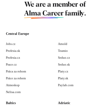
We are a member of
Alma Career
family.
Central Europe
Jobs.cz
Arnold
Profesia.sk
Teamio
Profesia.cz
Seduo.cz
Prace.cz
Seduo.sk
Práca za rohom
Platy.cz
Práce za rohem
Platy.sk
Atmoskop
Paylab.com
Nelisa.com
Baltics
Adriatic