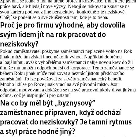
Zpravidla se jedná o lidi na určité profesní křižovatce. Lidi, které jejich
práce baví, ale hledají nové výzvy. Nebojí se riskovat a zkusit se na
svou kariéru podívat z jiné perspektivy, konkrétně z té neziskové.
Chtějí se podělit se o své zkušenosti tam, kde je to třeba.
Proč je pro firmu výhodné, aby dovolila
svým lidem jít na rok pracovat do
neziskovky?
Pokud zaměstnavatel poskytne zaměstnanci neplacené volno na Rok
jinak, může tím získat hned několik výhod. Například dobrému
a loajálnímu, avšak vyhořelému zaměstnanci nalije novou krev do žil
tím, že mu umožní odpočinout si od korporace. Tento zaměstnanec se
během Roku jinak může realizovat a neztrácí jistotu předchozího
zaměstnání. To lze považovat za skvělý zaměstnanecký benefit.
Mnoho lidí se po Roce jinak vrací na své původní místo. Jsou
odpočatí, motivovaní a dokážou se na své pracovní úkoly dívat jinýma
očima, což je inspirující i pro ostatní.
Na co by měl být „byznysový“
zaměstnanec připraven, když odchází
pracovat do neziskovky? Je tamní rytmus
a styl práce hodně jiný?