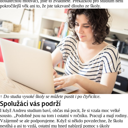
dostatečnou motivaci, jistě to zvládnete. Překážkou pro studium není
pokročilejší věk ani to, že jste takzvaně dlouho ze školy.
↑ Do studia vysoké školy se můžete pustit i po čtyřicítce.
Spolužáci vás podrží
I když Andreu studium baví, občas má pocit, že si vzala moc velké
sousto. „Podobně jsou na tom i ostatní v ročníku. Pracují a mají rodiny.
Vzájemně se ale podporujeme. Když si někdo povzdechne, že školu
nestíhá a asi to vzdá, ostatní mu hned nabízejí pomoc s úkoly