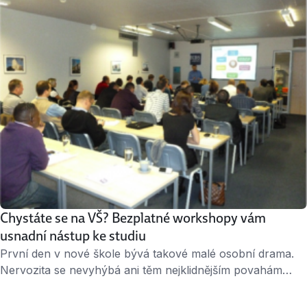
studentů. Vybíráme pro vás tipy na zajímavé obory.
Jazyky a mezinárodní studia Česko je …
Chystáte se na VŠ? Bezplatné workshopy vám
usnadní nástup ke studiu
První den v nové škole bývá takové malé osobní drama.
Nervozita se nevyhýbá ani těm nejklidnějším povahám
a při vstupu do nové třídy či posluchárny se srdce rozbuší
snad každému. Nebylo by lepší seznámit se se školou