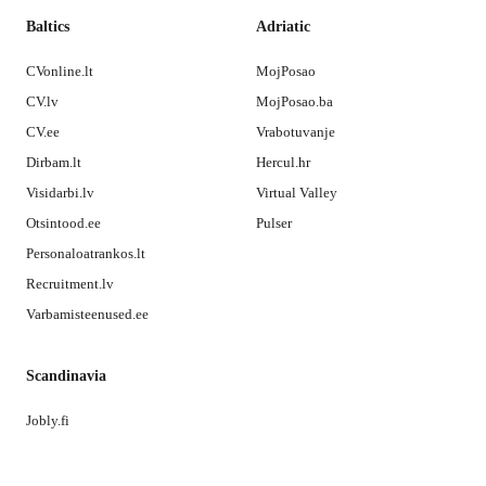
Baltics
Adriatic
CVonline.lt
MojPosao
CV.lv
MojPosao.ba
CV.ee
Vrabotuvanje
Dirbam.lt
Hercul.hr
Visidarbi.lv
Virtual Valley
Otsintood.ee
Pulser
Personaloatrankos.lt
Recruitment.lv
Varbamisteenused.ee
Scandinavia
Jobly.fi