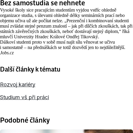
Bez samostudia se nehnete
Vysoké školy sice pracujícím studentům vyjdou vstříc ohledně
organizace studia, s úlevami ohledně délky seminárních prací nebo
objemu učiva už ale počítat nelze. „Prezenční i kombinovaní studenti
musí zvládat stejné penzum znalostí – jak při dílčích zkouškách, tak při
státních závěrečných zkouškách, neboť dostávají stejný diplom,“ říká
mluvčí Univerzity Hradec Králové Ondřej Tikovský.
Dálkoví studenti proto v sobě musí najít sílu věnovat se učivu
i samostatně – na přednáškách se totiž dozvědí jen to nejdůležitější.
Jobs.cz
Další články k tématu
Rozvoj kariéry
Studium vš při práci
Podobné články