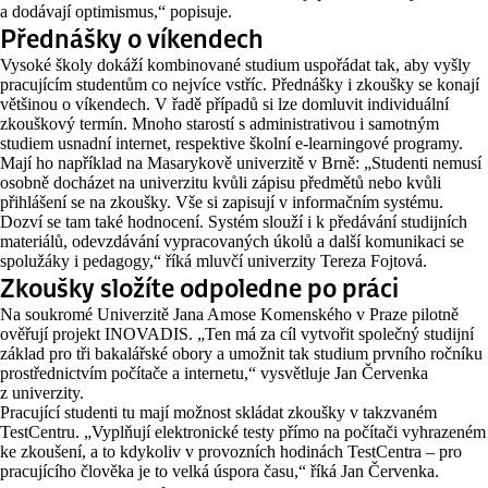
a dodávají optimismus,“ popisuje.
Přednášky o víkendech
Vysoké školy dokáží kombinované studium uspořádat tak, aby vyšly
pracujícím studentům co nejvíce vstříc. Přednášky i zkoušky se konají
většinou o víkendech. V řadě případů si lze domluvit individuální
zkouškový termín. Mnoho starostí s administrativou i samotným
studiem usnadní internet, respektive školní e-learningové programy.
Mají ho například na Masarykově univerzitě v Brně: „Studenti nemusí
osobně docházet na univerzitu kvůli zápisu předmětů nebo kvůli
přihlášení se na zkoušky. Vše si zapisují v informačním systému.
Dozví se tam také hodnocení. Systém slouží i k předávání studijních
materiálů, odevzdávání vypracovaných úkolů a další komunikaci se
spolužáky i pedagogy,“ říká mluvčí univerzity Tereza Fojtová.
Zkoušky složíte odpoledne po práci
Na soukromé Univerzitě Jana Amose Komenského v Praze pilotně
ověřují projekt INOVADIS. „Ten má za cíl vytvořit společný studijní
základ pro tři bakalářské obory a umožnit tak studium prvního ročníku
prostřednictvím počítače a internetu,“ vysvětluje Jan Červenka
z univerzity.
Pracující studenti tu mají možnost skládat zkoušky v takzvaném
TestCentru. „Vyplňují elektronické testy přímo na počítači vyhrazeném
ke zkoušení, a to kdykoliv v provozních hodinách TestCentra – pro
pracujícího člověka je to velká úspora času,“ říká Jan Červenka.