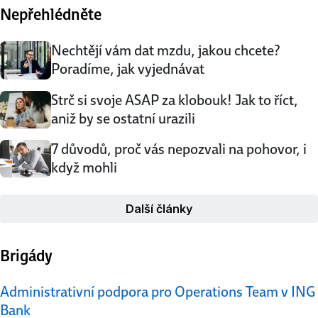
Nepřehlédněte
a spolužáky už před začátkem školního roku a na podzim
nastupovat jako zkušený mazák? Vysoká škola BIBS
tuto …
Nechtějí vám dat mzdu, jakou chcete?
Poradíme, jak vyjednávat
Strč si svoje ASAP za klobouk! Jak to říct,
aniž by se ostatní urazili
7 důvodů, proč vás nepozvali na pohovor, i
když mohli
Další články
Brigády
Administrativní podpora pro Operations Team v ING
Bank