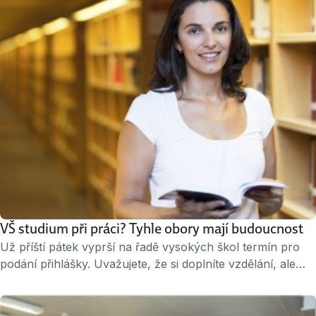
testy obecných studijních předpokladů) nejsou pro
středoškoláky neznámým pojmem. Dospělý, od jehož
posledního studia už uplynula pěkná řádka let, však může
tápat. „Tento test není založen …
VŠ studium při práci? Tyhle obory mají budoucnost
Už příští pátek vyprší na řadě vysokých škol termín pro
podání přihlášky. Uvažujete, že si doplníte vzdělání, ale
pracujete na plný úvazek a 19 let už vám zrovna také
není? Přihlaste se na kombinované studium, které je
uzpůsobené časovým možnostem zaměstnaných