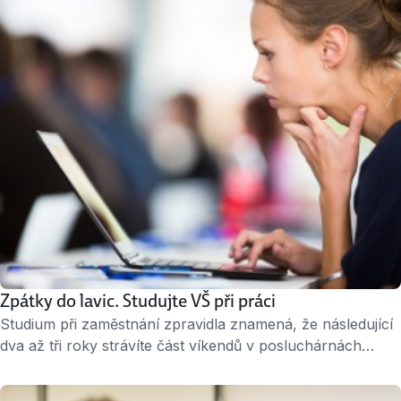
Zpátky do lavic. Studujte VŠ při práci
Studium při zaměstnání zpravidla znamená, že následující
dva až tři roky strávíte část víkendů v posluchárnách
vysoké školy a příprava na zkoušky vám spolkne kus
dovolené. Pokud zvažujete návrat do školních lavic,