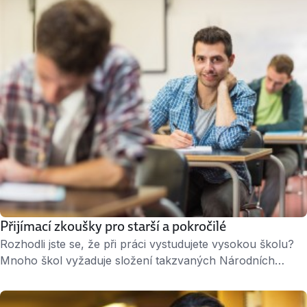
budete asi kromě svého zájmu přemýšlet i nad tím, jestli
vaši snahu podpoří zaměstnavatel. Firmy nejčastěji posílají
své zaměstnance na odborné kurzy a školení. „Podniky …
Přijímací zkoušky pro starší a pokročilé
Rozhodli jste se, že při práci vystudujete vysokou školu?
Mnoho škol vyžaduje složení takzvaných Národních
srovnávacích zkoušek (NSZ). Bez biflování Národní
srovnávací zkoušky (známé také jako Scio testy nebo