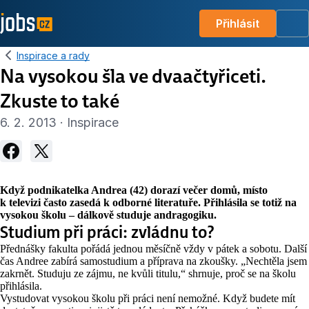
Přihlásit
Me
Inspirace a rady
Na vysokou šla ve dvaačtyřiceti.
Zkuste to také
6. 2. 2013 · Inspirace
Když podnikatelka Andrea (42) dorazí večer domů, místo
k televizi často zasedá k odborné literatuře. Přihlásila se totiž na
vysokou školu – dálkově studuje andragogiku.
Studium při práci: zvládnu to?
Přednášky fakulta pořádá jednou měsíčně vždy v pátek a sobotu. Další
čas Andree zabírá samostudium a příprava na zkoušky. „Nechtěla jsem
zakrnět. Studuju ze zájmu, ne kvůli titulu,“ shrnuje, proč se na školu
přihlásila.
Vystudovat vysokou školu při práci není nemožné. Když budete mít