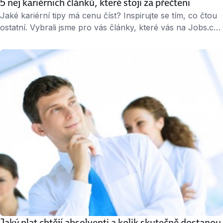
5 nej kariérních článků, které stojí za přečtení
Jaké kariérní tipy má cenu číst? Inspirujte se tím, co čtou
ostatní. Vybrali jsme pro vás články, které vás na Jobs.cz
nedávno výrazně zaujaly. Nahlédněte do kanceláří
předních českých technologických firem a hned potom
zjistěte, čím odsuzujete své CV k vyhození do koše. Když
vám firma po měsíci odpoví, nezabijte své šance už první
větou, …
Jaký plat chtějí absolventi a kolik skutečně dostanou