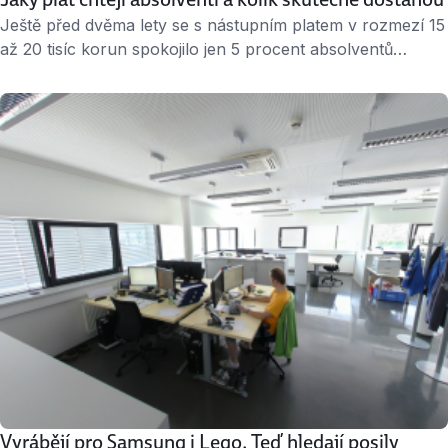
Ještě před dvěma lety se s nástupním platem v rozmezí 15
až 20 tisíc korun spokojilo jen 5 procent absolventů
vysokých škol. Letos už na takovou platovou nabídku bez
problémů kývne skoro 30 procent mladých lidí, kteří
s čerstvým diplomem v podpaží hledají první zaměstnání.
Platové možnosti vidí reálně Dokončili studium, užili si
poslední prázdniny a teď se rozkoukávají …
Vyrábějí pro Samsung i Lego. Teď hledají posily