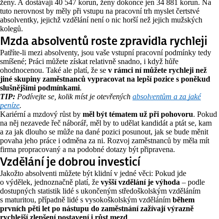
ženy. A dostávají 40 547 korun, ženy dokonce jen 34 881 korun. Na
tuto nerovnost by měly při vstupu na pracovní trh myslet čertstvé
absolventky, jejichž vzdělání není o nic horší než jejich mužských
kolegů.
Mzda absolventů roste zpravidla rychleji
Patříte-li mezi absolventy, jsou vaše vstupní pracovní podmínky tedy
smíšené; Práci můžete získat relativně snadno, i když hůře
ohodnocenou. Také ale platí, že se
v rámci ní můžete rychleji než
jiné skupiny zaměstnanců vypracovat na lepší pozice s poněkud
slušnějšími podmínkami
.
TIP:
Podívejte se, kolik míst je otevřených
absolventům a za jaké
peníze
.
Kariérní a mzdový růst by
měl být tématem už při pohovoru
. Pokud
na něj nezavede řeč náborář, měl by to udělat kandidát a ptát se, kam
a za jak dlouho se může na dané pozici posunout, jak se bude měnit
povaha jeho práce i odměna za ni. Rozvoj zaměstnanců by měla mít
firma propracovaný a na podobné dotazy být připravena.
Vzdělání je dobrou investicí
Jakožto absolventi můžete být klidní v jedné věci: Pokud jde
o výdělek, jednoznačně platí, že
vyšší vzdělání je výhoda
– podle
dostupných statistik lidé s ukončeným středoškolským vzděláním
s maturitou, případně lidé s vysokoškolským vzděláním
během
prvních pěti let po nástupu do zaměstnání zažívají výrazně
rychlejší zlepšení postavení i růst mezd
.