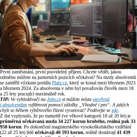
První zaměstnání, první pravidelný příjem. Chcete vědět, jakou
odměnu můžete na juniorních pozicích očekávat? Na mzdy absolventů
se zaměřil výzkum portálu
Platy.cz
, který se konal mezi březnem 2023
a březnem 2024. Za absolventa v něm byl považován člověk mezi 18
a 25 lety pracující maximálně rok.
T
IP:
Ve vyhledávači na
Jobs.cz
si můžete místa
otevřená
i absolventům
vyfiltrovat pomocí záložky „Vhodné i pro“. A jakých
chyb se během výběrového řízení vyvarovat? Podívejte se
zde
.
Z dat vyplynulo, že po maturitě (ve věkové kategorii 18 až 20 let) je
průměrná očekávaná mzda 34 227 korun hrubého, reálná pak 33
958 korun
. Po dokončení magisterského vysokoškolského vzdělání
(22 až 25 let) lidé
očekávají 40 593 korun
, reálně dostávají
41 439