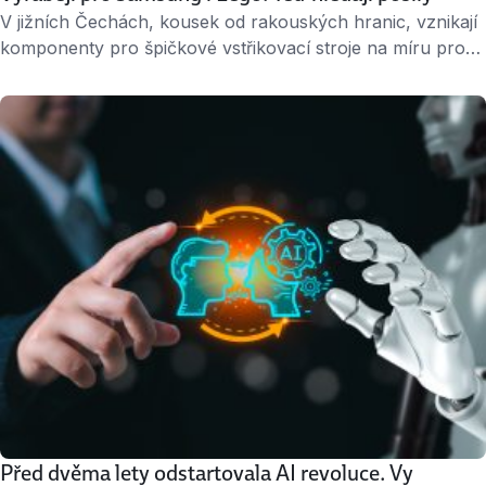
V jižních Čechách, kousek od rakouských hranic, vznikají
komponenty pro špičkové vstřikovací stroje na míru pro
firmy jako jsou BMW, Lego nebo Samsung. Na vývoji
spolupracuje a vyrábí je strojírenský závod ENGEL
v Kaplici. „Hledáme hlavně špičkové CO2 svářeče
a konstruktéry. Uvítáme i čerstvé absolventy,“ říká Michal
Šusták, HR manažer. Kdo zvládá techniku a také (alespoň
trochu) …
Před dvěma lety odstartovala AI revoluce. Vy