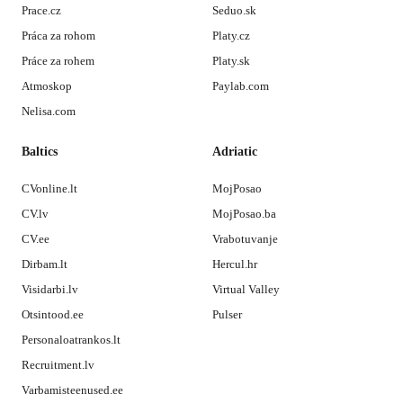
Prace.cz
Seduo.sk
Práca za rohom
Platy.cz
Práce za rohem
Platy.sk
Atmoskop
Paylab.com
Nelisa.com
Baltics
Adriatic
CVonline.lt
MojPosao
CV.lv
MojPosao.ba
CV.ee
Vrabotuvanje
Dirbam.lt
Hercul.hr
Visidarbi.lv
Virtual Valley
Otsintood.ee
Pulser
Personaloatrankos.lt
Recruitment.lv
Varbamisteenused.ee