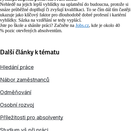
Nehledě na jejich lepší vyhlídky na uplatnění do budoucna, protože si
snáze průběžné doplňují či zvyšují kvalifikaci. To se čím dál tím častěji
ukazuje jako klíčový faktor pro dlouhodobě dobré profesní i kariérní
vyhlídky. Sázka na vzdělání se tedy vyplácí.
Jste po škole a sháníte práci? Začněte na
Jobs.cz
, kde je okolo 40
% pozic otevřených absolventům.
Další články k tématu
Hledání práce
Nábor zaměstnanců
Odměňování
Osobní rozvoj
Příležitosti pro absolventy
Studium vš při práci