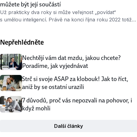
můžete být její součástí
Už prakticky dva roky si může veřejnost „povídat“
s umělou inteligencí. Právě na konci října roku 2022 totiž
společnost OpenAI představila veřejnou podobu své
generativní umělé inteligence ChatGPT. Od té doby nastal
Nepřehlédněte
doslova boom ve využívání AI ve všech možných
oblastech, a to včetně bankovnictví, kde AI nově pomáhá
například v komunikaci se zákazníky. Generativní …
Nechtějí vám dat mzdu, jakou chcete?
Poradíme, jak vyjednávat
Strč si svoje ASAP za klobouk! Jak to říct,
aniž by se ostatní urazili
7 důvodů, proč vás nepozvali na pohovor, i
když mohli
Další články