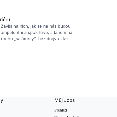
romeček“ nadělíte nový nápad
lu …
riéru
 Závisí na nich, jak se na nás budou
 kompetentní a spolehlivé, s tahem na
trochu „salámisty“, bez drajvu. Jak
kolegové včetně šéfa zařadili do první
i víme, že některé věci opravdu
dy
Můj Jobs
Přehled