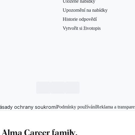
Uložené nabídky
Upozornění na nabídky
Historie odpovědí
Vytvořit si životopis
ásady ochrany soukromí
Podmínky používání
Reklama a transpare
f
Alma Career
family.