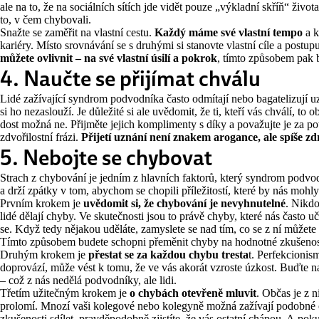
ale na to, že na sociálních sítích jde vidět pouze „výkladní skříň“ život
to, v čem chybovali.
Snažte se zaměřit na vlastní cestu.
Každý máme své vlastní tempo
a k
kariéry. Místo srovnávání se s druhými si stanovte vlastní cíle a postup
můžete ovlivnit – na své vlastní úsilí a pokrok
, tímto způsobem pak 
4. Naučte se přijímat chválu
Lidé zažívající syndrom podvodníka často odmítají nebo bagatelizují uz
si ho nezaslouží. Je důležité si ale uvědomit, že ti, kteří vás chválí, to 
dost možná ne. Přijměte jejich komplimenty s díky a považujte je za p
zdvořilostní frázi.
Přijetí uznání není znakem arogance, ale spíše 
5. Nebojte se chybovat
Strach z chybování je jedním z hlavních faktorů, který syndrom podvod
a drží zpátky v tom, abychom se chopili příležitostí, které by nás mohl
Prvním krokem je
uvědomit si, že chybování je nevyhnutelné
. Nikdo
lidé dělají chyby. Ve skutečnosti jsou to právě chyby, které nás často 
se. Když tedy nějakou uděláte, zamyslete se nad tím, co se z ní můžete 
Tímto způsobem budete schopni přeměnit chyby na hodnotné zkušenosti,
Druhým krokem je
přestat se za každou chybu tresta
t. Perfekcionis
doprovází, může vést k tomu, že ve vás akorát vzroste úzkost. Buďte n
– což z nás nedělá podvodníky, ale lidi.
Třetím užitečným krokem je
o chybách otevřeně mluvit
. Občas je z 
prolomí. Mnozí vaši kolegové nebo kolegyně možná zažívají podobné o
zkušenosti sdílet, pravděpodobně zjistíte, že vás ostatní chápou. A po