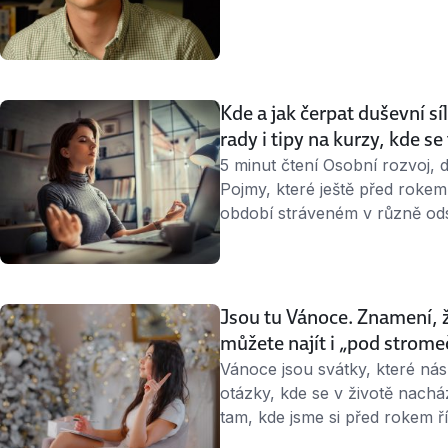
D.C. napsal knihu, která tvrdí
kterou byste mohli milovat, na
a možná i zbankrotujete. Radš
Kde a jak čerpat duševní s
rady i tipy na kurzy, kde se
5 minut čtení Osobní rozvoj, 
Pojmy, které ještě před rokem
období stráveném v různě ods
zájemců o rady, jak se udržet 
našeho seriálu o psychohygien
na kurzy odborníků, kde …
Jsou tu Vánoce. Znamení, že 
můžete najít i „pod strom
Vánoce jsou svátky, které nás
otázky, kde se v životě nachá
tam, kde jsme si před rokem ří
věnovat chvilku těmto úvahám 