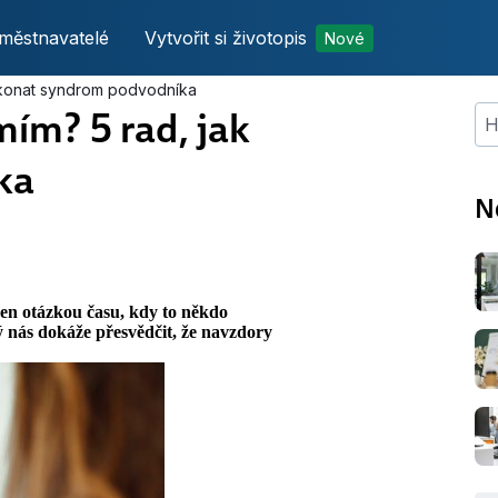
městnavatelé
Vytvořit si životopis
Nové
řekonat syndrom podvodníka
mím? 5 rad, jak
Hle
ka
N
e jen otázkou času, kdy to někdo
 nás dokáže přesvědčit, že navzdory