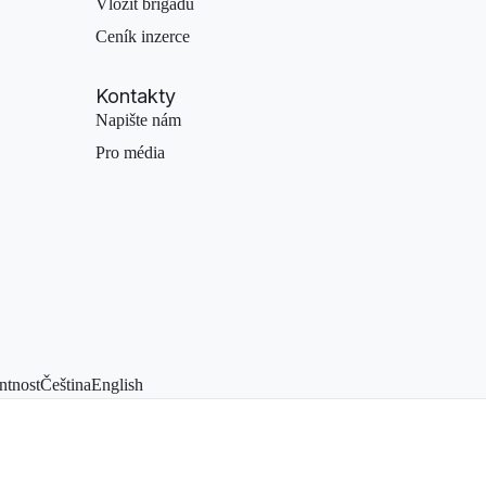
Vložit brigádu
Ceník inzerce
Kontakty
Napište nám
Pro média
ntnost
Čeština
English