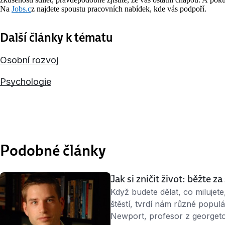
Na
Jobs.c
z najdete spoustu pracovních nabídek, kde vás podpoří.
Další články k tématu
Osobní rozvoj
Psychologie
Podobné články
Jak si zničit život: běžte z
Když budete dělat, co milujete
štěstí, tvrdí nám různé popul
Newport, profesor z georget