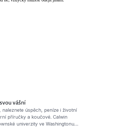
a svou vášní
, naleznete úspěch, peníze i životní
ární příručky a koučové. Calwin
ownské univerzity ve Washingtonu