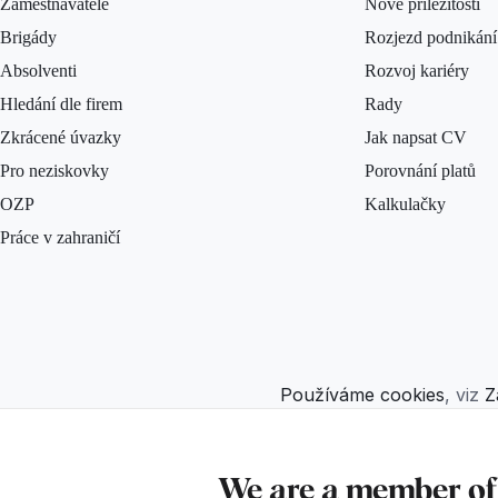
Zaměstnavatelé
Nové příležitosti
Brigády
Rozjezd podnikání
Absolventi
Rozvoj kariéry
Hledání dle firem
Rady
Zkrácené úvazky
Jak napsat CV
Pro neziskovky
Porovnání platů
OZP
Kalkulačky
Práce v zahraničí
Používáme cookies
, viz
Z
We are a member o