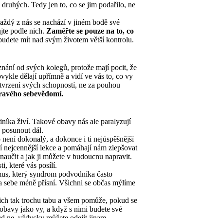
a druhých. Tedy jen to, co se jim podařilo, ne
aždý z nás se nachází v jiném bodě své
ujte podle nich.
Zaměřte se pouze na to, co
budete mít nad svým životem větší kontrolu.
nání od svých kolegů, protože mají pocit, že
obvykle dělají upřímně a vidí ve vás to, co vy
otvrzení svých schopností, ne za pouhou
zdravého sebevědomí.
níka živí. Takové obavy nás ale paralyzují
y posunout dál.
 není dokonalý, a dokonce i ti nejúspěšnější
učí nejcennější lekce a pomáhají nám zlepšovat
naučit a jak ji můžete v budoucnu napravit.
 které vás posílí.
mus, který syndrom podvodníka často
a sebe méně přísní. Všichni se občas mýlíme
nich tak trochu tabu a všem pomůže, pokud se
bavy jako vy, a když s nimi budete své
kud ne, vždycky můžete odejít jinam.