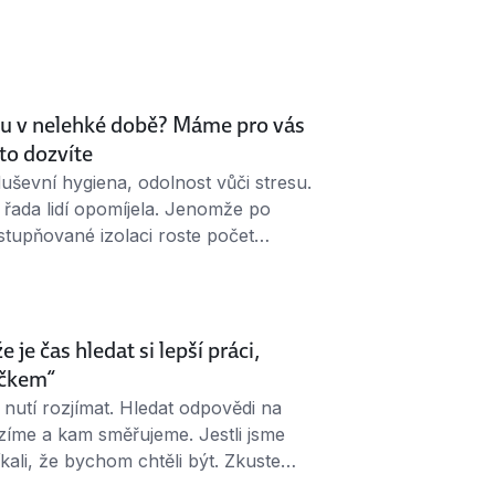
 opak. Když budete hledat práci,
razíte na tvrdou konkurenci, deziluzi
i se naučte milovat, co děláte a …
ílu v nelehké době? Máme pro vás
 to dozvíte
duševní hygiena, odolnost vůči stresu.
 řada lidí opomíjela. Jenomže po
tupňované izolaci roste počet
v duševní kondici. V dalším dílu
ě vám nabízíme některé z nich i tipy
je čas hledat si lepší práci,
ečkem“
 nutí rozjímat. Hledat odpovědi na
zíme a kam směřujeme. Jestli jsme
kali, že bychom chtěli být. Zkuste
a zahrňte do nich i svoje