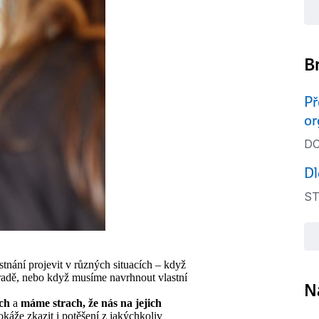
B
Př
or
DC
Dl
ST
nání projevit v různých situacích – když
radě, nebo když musíme navrhnout vlastní
N
ch
a
máme
strach, že nás na jejich
že zkazit i potěšení z jakýchkoliv