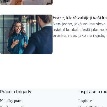
zaměstnání. Třeba si „pod st
ohledně vlastní kariéry. Poma
Fráze, které zabíjejí vaši ka
Není jedno, jaká volíme slova.
ostatní koukat: Jestli jako na
branku, nebo jako na nejisté, 
tedy komunikovat, aby si vás 
kategorie? „To nejde.“ Všichn
nejdou …
Práce a brigády
Inspirace a ra
Nabídky práce
Inspirace