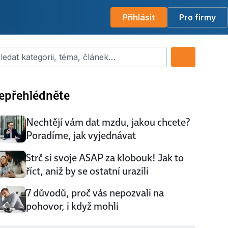
Přihlásit
Pro firmy
dat kategorii, téma, článek…
epřehlédněte
Nechtějí vám dat mzdu, jakou chcete?
Poradíme, jak vyjednávat
Strč si svoje ASAP za klobouk! Jak to
říct, aniž by se ostatní urazili
7 důvodů, proč vás nepozvali na
pohovor, i když mohli