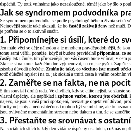
úspěchů. Ty totiž vnímáme jako nezasloužené, téměř jako by šlo o po
Jak se syndromem podvodníka pr
Se syndromem podvodníka se podle psychologů během života setká vět
Nejnovější studie také ukazují, že ho
častěji zažívají ženy
než muži. Do
je potřeba se o to aktivně snažit.
1. Připomínejte si úsilí, které do s
Jen málo věcí se děje náhodou a je mnohem pravděpodobnější, že jsou 
tomu sami věřili, pomůže, když si budete pravidelně
připomínat, co s
častěji tak učiníte, tím přirozenější pro vás časem bude vnímat, v čem j
Zkuste si na konci každého dne vyjmenovat, na co jste pyšní. Zapište si
zásobu důvodů přečtěte.
Zmiňujte také, co všechno jste museli přek
totiž důležité myslet i na to, jak složitá a trnitá cesta k vašim osobním 
2. Zaměřte se na fakta, ne na poci
S tím souvisí i druhá rada. Ve chvílích, kdy se cítíte nejistí, se zkuste s
vlastní úspěchy, ale například i
zpětnou vazbu, kterou jste obdrželi
.
najevo, že jsou s vaší prací spokojení, neexistuje objektivní důvod, pr
Pocity nejistoty a nedostatečnosti mohou být velmi silné, ale to neznam
jsou ovlivněné momentálním stresem nebo tlakem a tím, že se zaměříte
3. Přestaňte se srovnávat s ostatn
Na sociálních sítích každý den vídáme úspěchy ostatních, což nás nepř