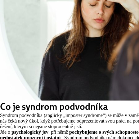
Co je syndrom podvodníka
Syndrom podvodníka (anglicky „imposter syndrome“) se může v zaměst
nás čeká nový úkol, když potřebujeme odprezentovat svou práci na po
řešení, kterým si nejsme stoprocentně jistí.
Jde o
psychologický jev
, při němž
pochybujeme o svých schopnoste
nedostatek upozorní i ostatní
. Syndrom podvodníka nám dokonce doká