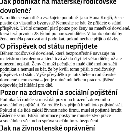
Jak podnikat na mateřské/rodičovské
dovolené?
Narodilo se vám dítě a zvažujete podobně jako Hana Krejčí, že se
pustíte do vlastního byznysu? Nemusíte se bát, že přijdete o státní
příspěvek. Určité omezení platí pouze pro ženy na mateřské dovolené,
která trvá prvních 28 týdnů po narození dítěte. V tomto období by
žena neměla pracovat ani podnikat, pokud nechce přijít o dávky.
O příspěvek od státu nepřijdete
Během rodičovské dovolené, která bezprostředně navazuje na
mateřskou dovolenou a která trvá až do čtyř let věku dítěte, už ale
omezení neplatí. Ženy či muži pečující o malé dítě mohou začít
podnikat a nemusí se bát, že by kvůli tomu přišli o rodičovský
příspěvek od státu. Výše přivýdělku je totiž během rodičovské
dovolené neomezená – jen je nutné mít během práce zajištěné
odpovídající hlídání pro dítě.
Pozor na zdravotní a sociální pojištění
Podnikající rodiče si musí dát pozor na hrazení zdravotního
a sociálního pojištění. Za rodiče bez příjmů hradí toto pojistné stát.
Pokud si ale lidé založí živnost nebo firmu, musí si pojistné hradit
částečně sami. Bližší informace poskytne ministerstvo práce
a sociálních věcí nebo správa sociálního zabezpečení.
Jak na živnostenské oprávnění