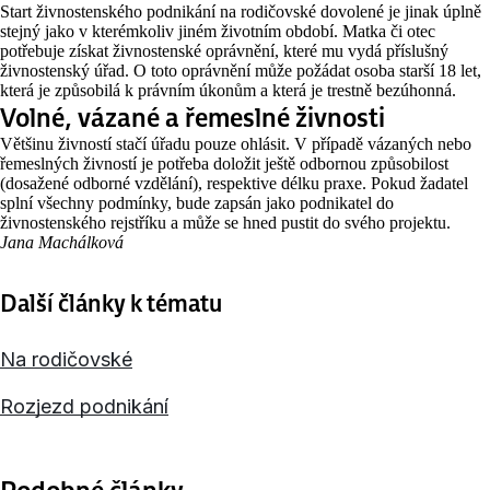
Start živnostenského podnikání na rodičovské dovolené je jinak úplně
stejný jako v kterémkoliv jiném životním období. Matka či otec
potřebuje získat živnostenské oprávnění, které mu vydá příslušný
živnostenský úřad. O toto oprávnění může požádat osoba starší 18 let,
která je způsobilá k právním úkonům a která je trestně bezúhonná.
Volné, vázané a řemeslné živnosti
Většinu živností stačí úřadu pouze ohlásit. V případě vázaných nebo
řemeslných živností je potřeba doložit ještě odbornou způsobilost
(dosažené odborné vzdělání), respektive délku praxe. Pokud žadatel
splní všechny podmínky, bude zapsán jako podnikatel do
živnostenského rejstříku a může se hned pustit do svého projektu.
Jana Machálková
Další články k tématu
Na rodičovské
Rozjezd podnikání
Podobné články