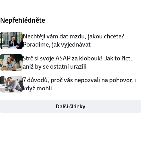
vsadila na podnikatelskou kartu a založila kadeřnický
a kosmetický salon pro děti Funny Sassy. „Stříhat děti
Nepřehlédněte
skoro nikdo nechce. Kadeřníci říkají, že je to strašně
nedoceněná práce za málo peněz,“ říká Monika Hertlová,
sama …
Nechtějí vám dat mzdu, jakou chcete?
Poradíme, jak vyjednávat
Strč si svoje ASAP za klobouk! Jak to říct,
aniž by se ostatní urazili
7 důvodů, proč vás nepozvali na pohovor, i
když mohli
Další články