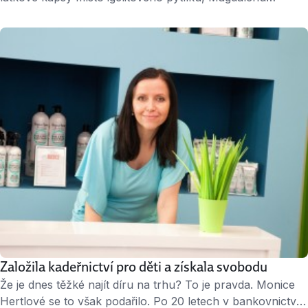
Hájkovou to okamžitě zaujalo. „Udělala jsem si průzkum
trhu a zjistila, že u nás nic podobného není. Navrhla jsem
to kamarádce, která tehdy sháněla práci. Nakonec jsem se
do projektu ekologických svačinových kapes pustila
sama,“ říká Magdaléna Hájková. ↑ Magdalena Hájková,
zakladatelka firmy …
Založila kadeřnictví pro děti a získala svobodu
Že je dnes těžké najít díru na trhu? To je pravda. Monice
Hertlové se to však podařilo. Po 20 letech v bankovnictví