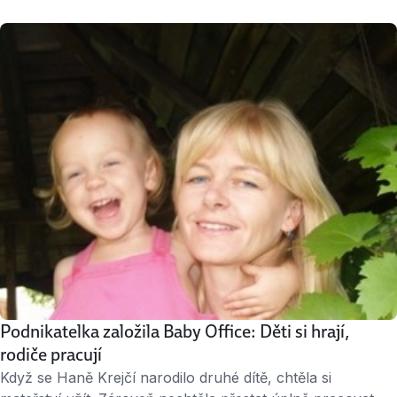
botičky pro miminka. Když pak vymýšlela střih, zničila
hodně prostěradel. Je to více než dva roky, co podnikání
založila. Teď už se šitím botiček živí a prodává je
i do zahraničí. Během rodičovské si tak slušně rozjela
vlastní firmu. ↑ …
Podnikatelka založila Baby Office: Děti si hrají,
rodiče pracují
Když se Haně Krejčí narodilo druhé dítě, chtěla si