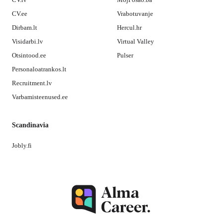
CV.ee
Vrabotuvanje
Dirbam.lt
Hercul.hr
Visidarbi.lv
Virtual Valley
Otsintood.ee
Pulser
Personaloatrankos.lt
Recruitment.lv
Varbamisteenused.ee
Scandinavia
Jobly.fi