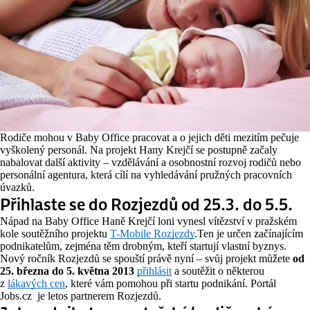
Rodiče mohou v Baby Office pracovat a o jejich děti mezitím pečuje
vyškolený personál. Na projekt Hany Krejčí se postupně začaly
nabalovat další aktivity – vzdělávání a osobnostní rozvoj rodičů nebo
personální agentura, která cílí na vyhledávání pružných pracovních
úvazků.
Přihlaste se do Rozjezdů od 25.3. do 5.5.
Nápad na Baby Office Haně Krejčí loni vynesl vítězství v pražském
kole soutěžního projektu
T-Mobile Rozjezdy
.Ten je určen začínajícím
podnikatelům, zejména těm drobným, kteří startují vlastní byznys.
Nový ročník Rozjezdů se spouští právě nyní – svůj projekt můžete
od
25. března do 5. května 2013
přihlásit
a soutěžit o některou
z
lákavých cen
, které vám pomohou při startu podnikání. Portál
Jobs.cz je letos partnerem Rozjezdů.