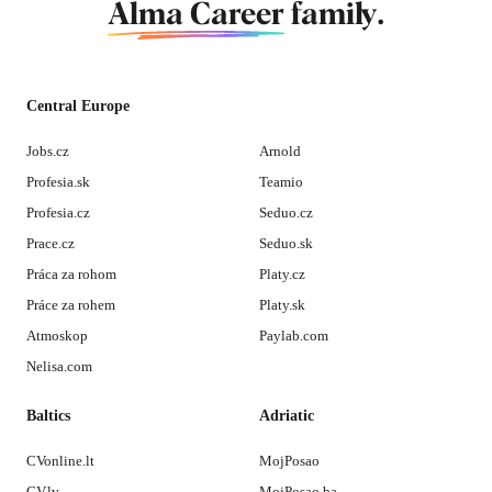
Alma Career
family.
Central Europe
Jobs.cz
Arnold
Profesia.sk
Teamio
Profesia.cz
Seduo.cz
Prace.cz
Seduo.sk
Práca za rohom
Platy.cz
Práce za rohem
Platy.sk
Atmoskop
Paylab.com
Nelisa.com
Baltics
Adriatic
CVonline.lt
MojPosao
CV.lv
MojPosao.ba