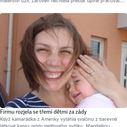
mateřství užít. Zároveň nechtěla přestat úplně pracovat.
Založila proto Baby Office – sdílenou kancelář pro rodiče
s dětmi. Nápad jí vynesl vítězství v loňském pražském kole
Rozjezdů – soutěže pro začínající podnikatele. ↑ Hana
Krejčí, zakladatelka Baby Office. Dětský křik tu nikomu
nevadí V Praze je už více míst, …
Firmu rozjela se třemi dětmi za zády
Když kamarádka z Ameriky vytáhla svačinu z barevné
látkové kapsy místo igelitového pytlíku, Magdalénu