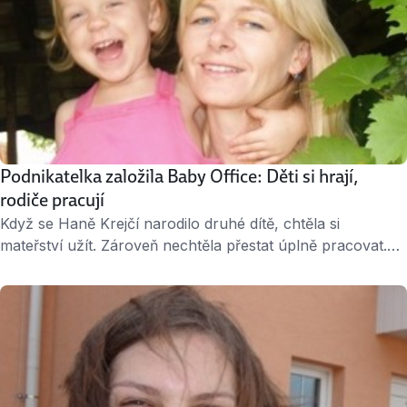
Podnikatelka založila Baby Office: Děti si hrají,
rodiče pracují
Když se Haně Krejčí narodilo druhé dítě, chtěla si
mateřství užít. Zároveň nechtěla přestat úplně pracovat.
Založila proto Baby Office – sdílenou kancelář pro rodiče
s dětmi. Nápad jí vynesl vítězství v loňském pražském kole
Rozjezdů – soutěže pro začínající podnikatele. ↑ Hana
Krejčí, zakladatelka Baby Office. Dětský křik tu nikomu
nevadí V Praze je už více míst, …