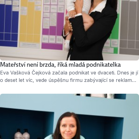
Mateřství není brzda, říká mladá podnikatelka
Eva Vašková Čejková začala podnikat ve dvaceti. Dnes je jí
o deset let víc, vede úspěšnu firmu zabývající se reklamní
činností a PR, napsala knihu pro začínající podnikatele,
porodila syna a ještě na mateřské přišla s projektem, který
mimo jiné podporuje ženy ve startu vlastního byznysu.
Jestli Eva něco nemá ráda, pak stagnaci. Proto přišel …