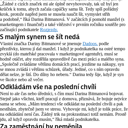
„Žádné z cizích značek mi ale úplně nevyhovovaly, tak už byl jen
krůček k tomu, abych začala capáčky sama šít. Tedy spíš pořádný
krok, protože napřed jsem se musela naučit šít, vymyslet střih
a podobně,“ říká Darina Bitmanová. V začátcích jí pomohl manžel (s
marketingem i finančně) a také vítězství v prvním ročníku soutěže pro
začínající podnikatele
Rozjezdy.
S malým synem se šít nedá
Vlastní značka Dariny Bitmanové se jmenuje
Dadoos,
podle
přezdívky, kterou jí dal manžel. I když je podnikatelka na ostré tempo
zvyklá (do mateřské pracovala v marketingové agentuře), musí se
hodně otáčet, aby rozdělila spravedlivě čas mezi práci a malého syna.
„Společně zvládáme většinu domácích prací, jezdíme na nákupy, syn
se mnou zvládá i většinu schůzek, úřady. Jediné, co s ním opravdu
dělat nelze, je šití. Do dílny ho neberu.“ Darina tedy šije, když je syn
ve školce nebo až večer.
Odkládám vše na poslední chvíli
Není to ale čas nebo úředníci, s čím musí Darina Bitmanová bojovat.
Stejně jako všichni, kteří pracují z domova, přiznává, že bojuje nejvíce
sama se sebou. „Mám tendenci vše odkládat na poslední chvíli a pak
nestíhám, zbytečně jsem ve stresu. Vyhovuje mi, když je tolik práce, že
na odkládání není čas. Žádný trik na prokrastinaci totiž nemám. Prostě
jdu, až když opravdu musím,“ říká mladá podnikatelka.
Za zaměstnání by neměnila