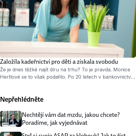
Založila kadeřnictví pro děti a získala svobodu
Že je dnes těžké najít díru na trhu? To je pravda. Monice
Hertlové se to však podařilo. Po 20 letech v bankovnictví
vsadila na podnikatelskou kartu a založila kadeřnický
a kosmetický salon pro děti Funny Sassy. „Stříhat děti
Nepřehlédněte
skoro nikdo nechce. Kadeřníci říkají, že je to strašně
nedoceněná práce za málo peněz,“ říká Monika Hertlová,
sama …
Nechtějí vám dat mzdu, jakou chcete?
Poradíme, jak vyjednávat
Strč si svoje ASAP za klobouk! Jak to říct,