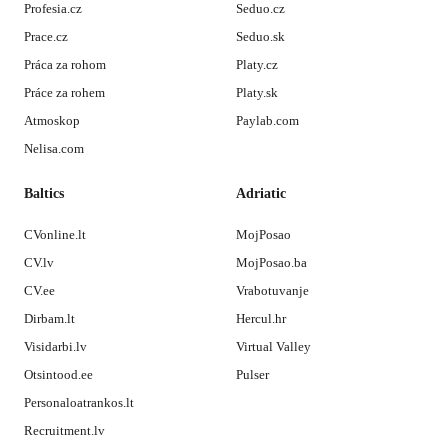
Profesia.cz
Seduo.cz
Prace.cz
Seduo.sk
Práca za rohom
Platy.cz
Práce za rohem
Platy.sk
Atmoskop
Paylab.com
Nelisa.com
Baltics
Adriatic
CVonline.lt
MojPosao
CV.lv
MojPosao.ba
CV.ee
Vrabotuvanje
Dirbam.lt
Hercul.hr
Visidarbi.lv
Virtual Valley
Otsintood.ee
Pulser
Personaloatrankos.lt
Recruitment.lv