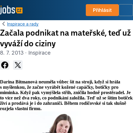
Přihlásit
Me
Inspirace a rady
Začala podnikat na mateřské, teď už
vyváží do ciziny
8. 7. 2013 · Inspirace
Darina Bitmanová neuměla vůbec šít na stroji, když si hrála
s myšlenkou, že začne vyrábět kožené capáčky, botičky pro
miminka. Když pak vymýšlela střih, zničila hodně prostěradel. Je
to více než dva roky, co podnikání založila. Teď už se šitím botiček
živí a prodává je i do zahraničí. Během rodičovské si tak slušně
rozjela vlastní firmu.