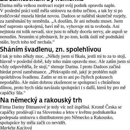
Darina měla velkou motivaci rozjet svůj podnik opravdu napln.
V poslední práci totiž měla smlouvu na dobu určitou, a tak by si po
rodičovské musela hledat novou. Dadoos se naštěstí skutečně rozjely,
za zaměstnání by neměnila. „A doufám, že ani nebudu muset. Jsem
teď naprosto spokojená, baví mě to, vyhovuje mi ta svoboda. Ani
nejistota mi tolik nevadí, sice jsou to někdy docela nervy, ale aspoň se
nenudím. Neumím si představit, že po tom, kolik úsilí mě podnikání
stálo, bych toho teď nechala.“
Sháním švadlenu, zn. spolehlivou
I tak je toho někdy moc. „Někdy jsem si říkala, jestli mi to za to stojí,
hlavně v poslední době, kdy toho mám opravdu moc. Ale zatím jsem si
vždy odpověděla, že stojí,“ shrnuje Darina. I proto Dadoos začíná
hledat první zaměstnance. „Překvapilo mě, jaký je problém najít
spolehlivou švadlenu. Zatím se mi to ani po čtyřech pokusech
nepodařilo. Ale mám dobrou zkušenost se spoluprací s chráněnou
dílnou, proto bych ráda navázala spolupráci i s další, která by pro mě
capáčky šila.“
Na německý a rakouský trh
Firma Dariny Bitmanové je tedy víc než úspěšná. Kromě Česka se
capáčky prodávají i na Slovensku a letos v květnu podnikatelka
podepsala smlouvu s distributorem pro Německo a Rakousko,
spolupráce by měla začít co nevidět.
Markéta Kaclová