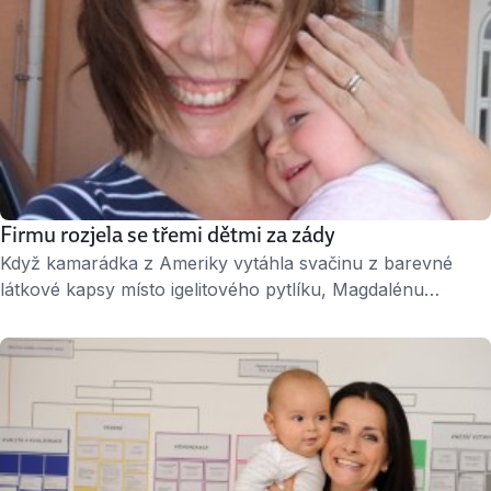
Firmu rozjela se třemi dětmi za zády
Když kamarádka z Ameriky vytáhla svačinu z barevné
látkové kapsy místo igelitového pytlíku, Magdalénu
Hájkovou to okamžitě zaujalo. „Udělala jsem si průzkum
trhu a zjistila, že u nás nic podobného není. Navrhla jsem
to kamarádce, která tehdy sháněla práci. Nakonec jsem se
do projektu ekologických svačinových kapes pustila
sama,“ říká Magdaléna Hájková. ↑ Magdalena Hájková,
zakladatelka firmy …