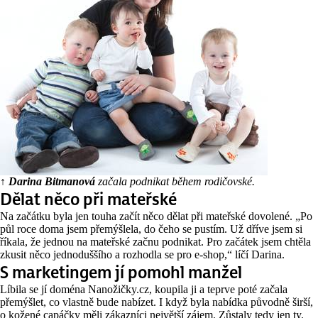
↑ Darina Bitmanová
začala podnikat během rodičovské.
Dělat něco při mateřské
Na začátku byla jen touha začít něco dělat při mateřské dovolené. „Po
půl roce doma jsem přemýšlela, do čeho se pustím. Už dříve jsem si
říkala, že jednou na mateřské začnu podnikat. Pro začátek jsem chtěla
zkusit něco jednoduššího a rozhodla se pro e-shop,“ líčí Darina.
S marketingem jí pomohl manžel
Líbila se jí doména Nanožičky.cz, koupila ji a teprve poté začala
přemýšlet, co vlastně bude nabízet. I když byla nabídka původně širší,
o kožené capáčky měli zákazníci největší zájem. Zůstaly tedy jen ty.