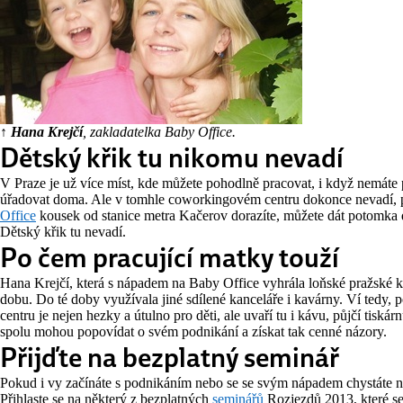
↑ Hana Krejčí
, zakladatelka Baby Office.
Dětský křik tu nikomu nevadí
V Praze je už více míst, kde můžete pohodlně pracovat, i když nemáte 
úřadovat doma. Ale v tomhle coworkingovém centru dokonce nevadí, p
Office
kousek od stanice metra Kačerov dorazíte, můžete dát potomka 
Dětský křik tu nevadí.
Po čem pracující matky touží
Hana Krejčí, která s nápadem na Baby Office vyhrála loňské pražské 
dobu. Do té doby využívala jiné sdílené kanceláře i kavárny. Ví tedy, 
centru je nejen hezky a útulno pro děti, ale uvaří tu i kávu, půjčí tiská
spolu mohou popovídat o svém podnikání a získat tak cenné názory.
Přijďte na bezplatný seminář
Pokud i vy začínáte s podnikáním nebo se se svým nápadem chystáte na 
Přihlaste se na některý z bezplatných
seminářů
Rozjezdů 2013, které se