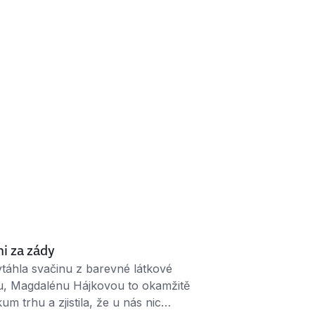
mi za zády
táhla svačinu z barevné látkové
íku, Magdalénu Hájkovou to okamžitě
um trhu a zjistila, že u nás nic