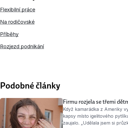
Flexibilní práce
Na rodičovské
Příběhy
Rozjezd podnikání
Podobné články
Firmu rozjela se třemi dět
Když kamarádka z Ameriky vy
kapsy místo igelitového pytl
zaujalo. „Udělala jsem si průzk