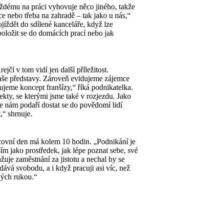
dému na práci vyhovuje něco jiného, takže
e nebo třeba na zahradě – tak jako u nás,“
jíždět do sdílené kanceláře, když lze
položit se do domácích prací nebo jak
čí v tom vidí jen další příležitost.
 naše představy. Zároveň evidujeme zájemce
ujeme koncept franšízy,“ říká podnikatelka.
ekty, se kterými jsme také v rozjezdu. Jako
se nám podaří dostat se do povědomí lidí
,“ shrnuje.
acovní den má kolem 10 hodin. „Podnikání je
 jako prostředek, jak lépe poznat sebe, své
žuje zaměstnání za jistotu a nechal by se
ává svobodu, a i když pracuji asi víc, než
vých rukou.“