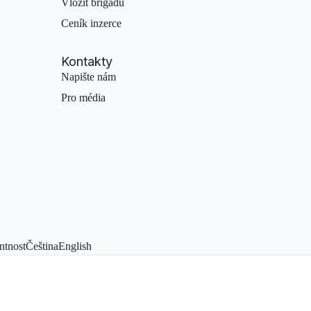
Vložit brigádu
Ceník inzerce
Kontakty
Napište nám
Pro média
ntnost
Čeština
English