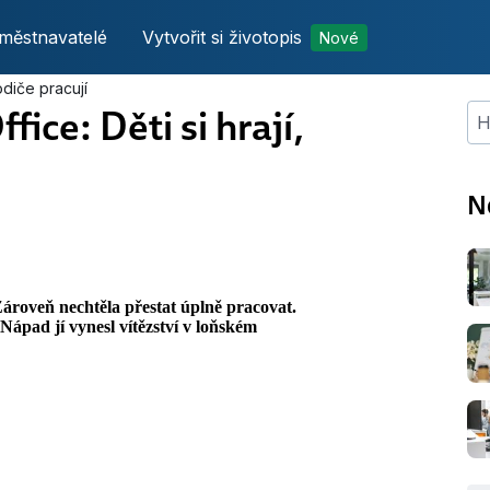
městnavatelé
Vytvořit si životopis
Nové
odiče pracují
ice: Děti si hrají,
Hle
N
 Zároveň nechtěla přestat úplně pracovat.
 Nápad jí vynesl vítězství v loňském