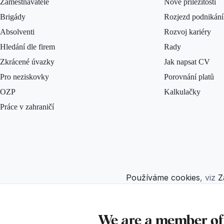
Zaměstnavatelé
Nové příležitosti
Brigády
Rozjezd podnikání
Absolventi
Rozvoj kariéry
Hledání dle firem
Rady
Zkrácené úvazky
Jak napsat CV
Pro neziskovky
Porovnání platů
OZP
Kalkulačky
Práce v zahraničí
Používáme cookies
, viz
Z
We are a member o