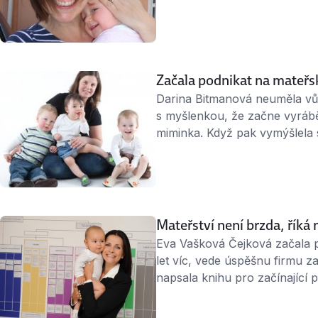
podobného není. Navrhla jsem
práci. Nakonec jsem se do pr
kapes pustila sama,“ říká Ma
Hájková, zakladatelka firmy 
Začala podnikat na mateřsk
Darina Bitmanová neuměla vůbe
s myšlenkou, že začne vyrábě
miminka. Když pak vymýšlela st
více než dva roky, co podnikán
živí a prodává je i do zahrani
rozjela vlastní firmu. ↑ …
Mateřství není brzda, říká
Eva Vašková Čejková začala po
let víc, vede úspěšnu firmu za
napsala knihu pro začínající p
mateřské přišla s projektem, 
startu vlastního byznysu. Jes