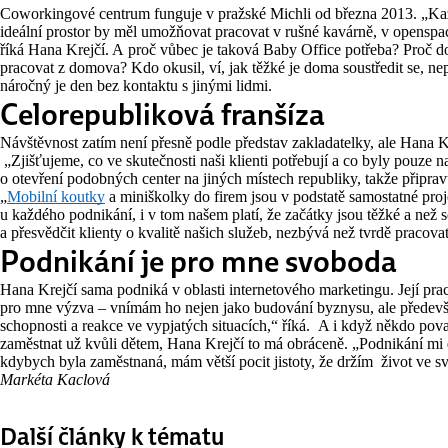
Coworkingové centrum funguje v pražské Michli od března 2013. „Kaž
ideální prostor by měl umožňovat pracovat v rušné kavárně, v openspac
říká Hana Krejčí. A proč vůbec je taková Baby Office potřeba? Proč do
pracovat z domova? Kdo okusil, ví, jak těžké je doma soustředit se, ne
náročný je den bez kontaktu s jinými lidmi.
Celorepubliková franšíza
Návštěvnost zatím není přesně podle představ zakladatelky, ale Hana Krej
„Zjišťujeme, co ve skutečnosti naši klienti potřebují a co byly pouze
o otevření podobných center na jiných místech republiky, takže připrav
„
Mobilní koutky
a miniškolky do firem jsou v podstatě samostatné proj
u každého podnikání, i v tom našem platí, že začátky jsou těžké a než 
a přesvědčit klienty o kvalitě našich služeb, nezbývá než tvrdě pracovat
Podnikání je pro mne svoboda
Hana Krejčí sama podniká v oblasti internetového marketingu. Její pr
pro mne výzva – vnímám ho nejen jako budování byznysu, ale především
schopnosti a reakce ve vypjatých situacích,“ říká. A i když někdo pova
zaměstnat už kvůli dětem, Hana Krejčí to má obráceně. „Podnikání mi d
kdybych byla zaměstnaná, mám větší pocit jistoty, že držím život ve s
Markéta Kaclová
Další články k tématu