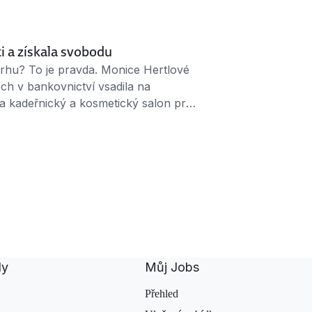
ti a získala svobodu
 trhu? To je pravda. Monice Hertlové
ech v bankovnictví vsadila na
la kadeřnický a kosmetický salon pro
 skoro nikdo nechce. Kadeřníci říkají,
práce za málo peněz,“ říká Monika
dy
Můj Jobs
Přehled