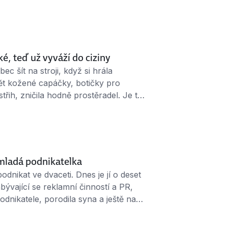
 to kamarádce, která tehdy sháněla
ojektu ekologických svačinových
gdaléna Hájková. ↑ Magdalena
…
é, teď už vyváží do ciziny
c šít na stroji, když si hrála
t kožené capáčky, botičky pro
řih, zničila hodně prostěradel. Je to
í založila. Teď už se šitím botiček
čí. Během rodičovské si tak slušně
 mladá podnikatelka
dnikat ve dvaceti. Dnes je jí o deset
bývající se reklamní činností a PR,
odnikatele, porodila syna a ještě na
který mimo jiné podporuje ženy ve
tli Eva něco nemá ráda, pak stagnaci.