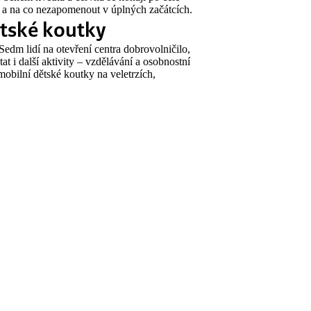
ce a na co nezapomenout v úplných začátcích.
ětské koutky
Sedm lidí na otevření centra dobrovolničilo,
at i další aktivity – vzdělávání a osobnostní
obilní dětské koutky na veletrzích,