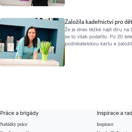
Proto přišel …
Založila kadeřnictví pro dě
Že je dnes těžké najít díru na
se to však podařilo. Po 20 let
podnikatelskou kartu a založi
děti Funny Sassy. „Stříhat děti
že je to strašně nedoceněná 
Hertlová, sama …
Práce a brigády
Inspirace a ra
Nabídky práce
Inspirace