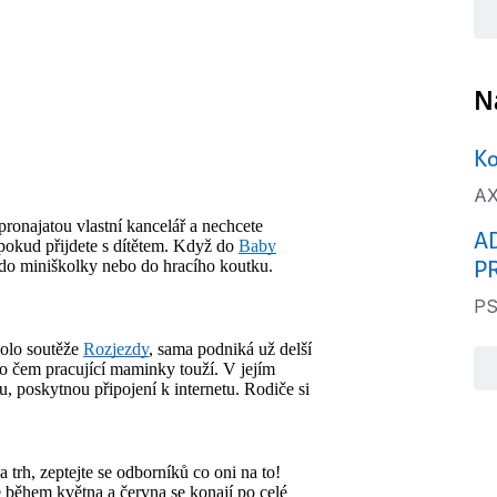
N
Ko
AX
pronajatou vlastní kancelář a nechcete
A
okud přijdete s dítětem. Když do
Baby
P
do miniškolky nebo do hracího koutku.
PS
kolo soutěže
Rozjezdy
, sama podniká už delší
po čem pracující maminky touží. V jejím
rnu, poskytnou připojení k internetu. Rodiče si
trh, zeptejte se odborníků co oni na to!
 během května a června se konají po celé