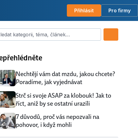
Přihlásit
Pro firmy
dat kategorii, téma, článek…
epřehlédněte
Nechtějí vám dat mzdu, jakou chcete?
Poradíme, jak vyjednávat
Strč si svoje ASAP za klobouk! Jak to
říct, aniž by se ostatní urazili
7 důvodů, proč vás nepozvali na
pohovor, i když mohli