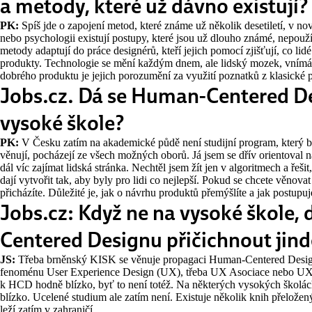
a metody, které už dávno existují?
PK:
Spíš jde o zapojení metod, které známe už několik desetiletí, v n
nebo psychologii existují postupy, které jsou už dlouho známé, nepouží
metody adaptují do práce designérů, kteří jejich pomocí zjišťují, co lid
produkty. Technologie se mění každým dnem, ale lidský mozek, vnímání
dobrého produktu je jejich porozumění za využití poznatků z klasické 
Jobs.cz. Dá se Human-Centered D
vysoké škole?
PK:
V Česku zatím na akademické půdě není studijní program, který by
věnují, pocházejí ze všech možných oborů. Já jsem se dřív orientoval 
dál víc zajímat lidská stránka. Nechtěl jsem žít jen v algoritmech a řešit,
dají vytvořit tak, aby byly pro lidi co nejlepší. Pokud se chcete věnov
přicházíte. Důležité je, jak o návrhu produktů přemýšlíte a jak postupuj
Jobs.cz: Když ne na vysoké škole,
Centered Designu přičichnout jind
JS:
Třeba brněnský KISK se věnuje propagaci Human-Centered Designu
fenoménu User Experience Design (UX), třeba UX Asociace nebo UX
k HCD hodně blízko, byť to není totéž. Na některých vysokých školác
blízko. Ucelené studium ale zatím není. Existuje několik knih přeložený
leží zatím v zahraničí.