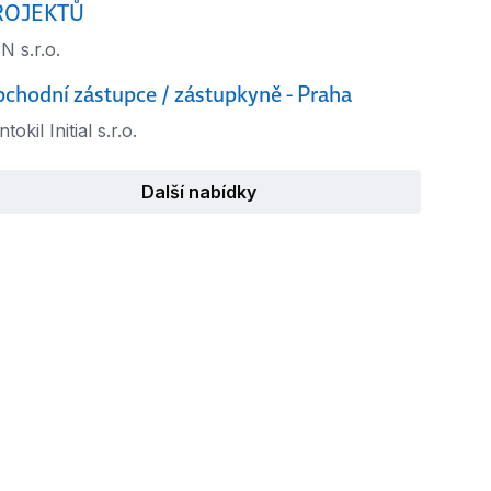
ROJEKTŮ
N s.r.o.
chodní zástupce / zástupkyně - Praha
tokil Initial s.r.o.
Další nabídky