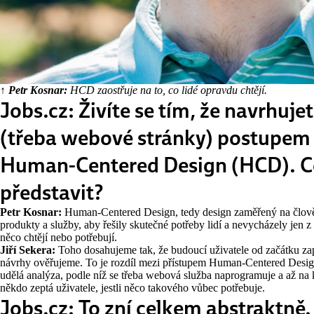
↑ Petr Kosnar:
HCD zaostřuje na to, co lidé opravdu chtějí.
Jobs.cz: Živíte se tím, že navrhuje
(třeba webové stránky) postupe
Human-Centered Design (HCD). C
představit?
Petr Kosnar:
Human-Centered Design, tedy design zaměřený na člověka
produkty a služby, aby řešily skutečné potřeby lidí a nevycházely jen
něco chtějí nebo potřebují.
Jiří Sekera:
Toho dosahujeme tak, že budoucí uživatele od začátku za
návrhy ověřujeme. To je rozdíl mezi přístupem Human-Centered Desig
udělá analýza, podle níž se třeba webová služba naprogramuje a až na
někdo zeptá uživatele, jestli něco takového vůbec potřebuje.
Jobs.cz: To zní celkem abstraktně