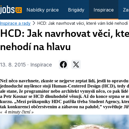
Nabídky práce
Brigády
Inspirace
Za
Inspirace a rady
HCD: Jak navrhovat věci, které vám lidé nehodí
HCD: Jak navrhovat věci, kte
nehodí na hlavu
13. 8. 2015 · Inspirace
Než něco navrhnete, zkuste se nejprve zeptat lidí, jestli to opravd
jednoduché myšlence stojí Human-Centered Design (HCD), tedy de
ale stane, že programátor nebo architekt vymyslí něco, co pak lidé 
a Petr Kosnar se HCD dlouhodobě věnují. Až do konce srpna se 
kurzu. „Mezi průkopníky HDC patřila třeba Student Agency, kterou
tak konkurenci občerstvením a zábavou na palubě,” vysvětluje Jiř
« 4 minuty čtení »