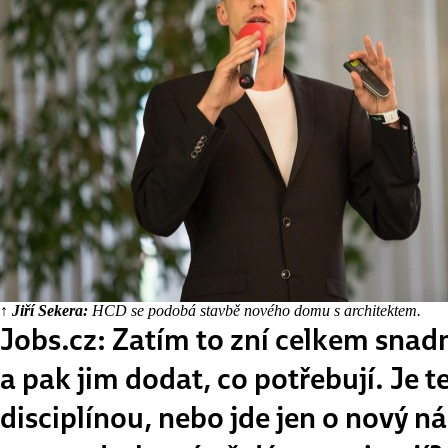
↑ Jiří Sekera:
HCD se podobá stavbě nového domu s architektem.
Jobs.cz: Zatím to zní celkem snadno
a pak jim dodat, co potřebují. Je
disciplínou, nebo jde jen o nový n