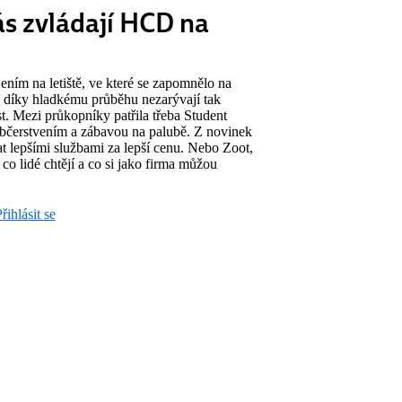
ás zvládají HCD na
jením na letiště, ve které se zapomnělo na
nou díky hladkému průběhu nezarývají tak
. Mezi průkopníky patřila třeba Student
 občerstvením a zábavou na palubě. Z novinek
t lepšími službami za lepší cenu. Nebo Zoot,
co lidé chtějí a co si jako firma můžou
řihlásit se