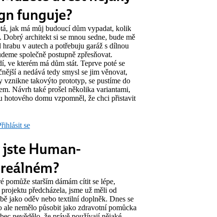
gn funguje?
tá, jak má můj budoucí dům vypadat, kolik
í. Dobrý architekt si se mnou sedne, bude mě
ád hrabu v autech a potřebuju garáž s dílnou
 budeme společně postupně zpřesňovat.
dí, ve kterém má dům stát. Teprve poté se
čnější a nedává tedy smysl se jim věnovat,
y vznikne takovýto prototyp, se pustíme do
em. Návrh také prošel několika variantami,
 u hotového domu vzpomněl, že chci přistavit
řihlásit se
y jste Human-
 reálném?
ré pomůže starším dámám cítit se lépe,
 projektu předcházela, jsme už měli od
obě jako oděv nebo textilní doplněk. Dnes se
to ale nemělo působit jako zdravotní pomůcka
ůbec nevědělo, že právě používají nějaké