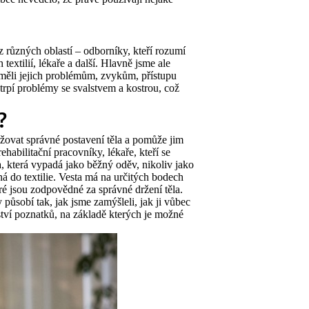
 různých oblastí – odborníky, kteří rozumí
extilií, lékaře a další. Hlavně jsme ale
měli jejich problémům, zvykům, přístupu
 trpí problémy se svalstvem a kostrou, což
?
ovat správné postavení těla a pomůže jim
ehabilitační pracovníky, lékaře, kteří se
, která vypadá jako běžný oděv, nikoliv jako
á do textilie. Vesta má na určitých bodech
eré jsou zodpovědné za správné držení těla.
působí tak, jak jsme zamýšleli, jak ji vůbec
ství poznatků, na základě kterých je možné