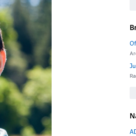
B
Of
Ar
Ju
Ra
N
A