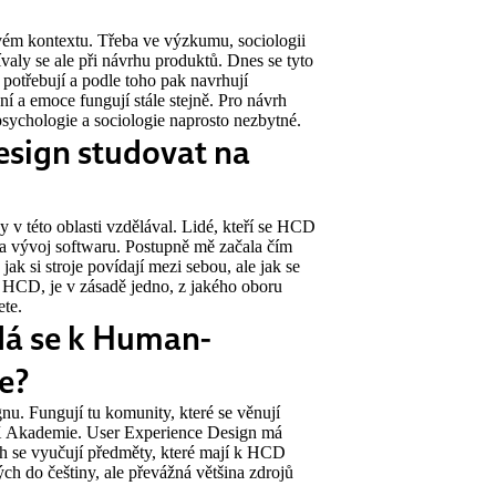
ovém kontextu. Třeba ve výzkumu, sociologii
valy se ale při návrhu produktů. Dnes se tyto
é potřebují a podle toho pak navrhují
 a emoce fungují stále stejně. Pro návrh
psychologie a sociologie naprosto nezbytné.
esign studovat na
 v této oblasti vzdělával. Lidé, kteří se HCD
na vývoj softwaru. Postupně mě začala čím
 jak si stroje povídají mezi sebou, ale jak se
at HCD, je v zásadě jedno, z jakého oboru
ete.
 dá se k Human-
e?
. Fungují tu komunity, které se věnují
 Akademie. User Experience Design má
h se vyučují předměty, které mají k HCD
ch do češtiny, ale převážná většina zdrojů