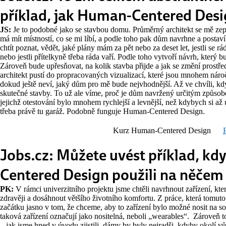
příklad, jak Human-Centered Desi
JS:
Je to podobné jako se stavbou domu. Průměrný architekt se mě zep
má mít místností, co se mi líbí, a podle toho pak dům navrhne a postav
chtít poznat, vědět, jaké plány mám za pět nebo za deset let, jestli se r
nebo jestli přítelkyně třeba ráda vaří. Podle toho vytvoří návrh, který
Zároveň bude upřesňovat, na kolik stavba přijde a jak se změní prostře
architekt pustí do propracovaných vizualizací, které jsou mnohem náro
dokud ještě neví, jaký dům pro mě bude nejvhodnější. Až ve chvíli, kd
skutečné stavby. To už ale víme, proč je dům navržený určitým způsob
jejichž otestování bylo mnohem rychlejší a levnější, než kdybych si až
třeba právě tu garáž. Podobně funguje Human-Centered Design.
Kurz Human-Centered Design
P
Jobs.cz: Můžete uvést příklad, kd
Centered Design použili na něčem
PK:
V rámci univerzitního projektu jsme chtěli navrhnout zařízení, kte
zdravěji a dosáhnout většího životního komfortu. Z práce, která tomuto
začátku jasno v tom, že chceme, aby to zařízení bylo možné nosit na s
taková zařízení označují jako nositelná, neboli „wearables“. Zároveň 
– jak jsme hned v úvodu zjistili, dámy by byly nejradši, kdyby okolí v