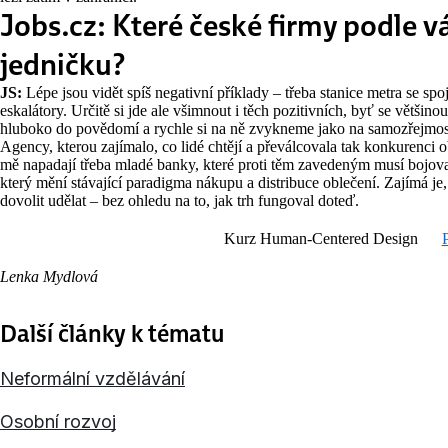
Jobs.cz: Které české firmy podle v
jedničku?
JS:
Lépe jsou vidět spíš negativní příklady – třeba stanice metra se spo
eskalátory. Určitě si jde ale všimnout i těch pozitivních, byť se větši
hluboko do povědomí a rychle si na ně zvykneme jako na samozřejmost
Agency, kterou zajímalo, co lidé chtějí a převálcovala tak konkurenci
mě napadají třeba mladé banky, které proti těm zavedeným musí bojova
který mění stávající paradigma nákupu a distribuce oblečení. Zajímá je, 
dovolit udělat – bez ohledu na to, jak trh fungoval doteď.
Kurz Human-Centered Design
P
Lenka Mydlová
Další články k tématu
Neformální vzdělávání
Osobní rozvoj