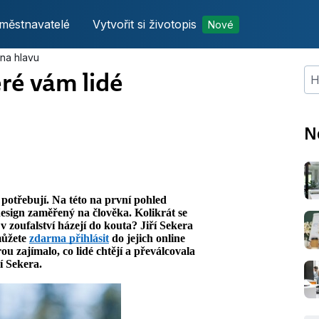
městnavatelé
Vytvořit si životopis
Nové
 na hlavu
ré vám lidé
Hle
N
u potřebují. Na této na první pohled
sign zaměřený na člověka. Kolikrát se
v zoufalství házejí do kouta? Jiří Sekera
můžete
zdarma přihlásit
do jejich online
 zajímalo, co lidé chtějí a převálcovala
í Sekera.