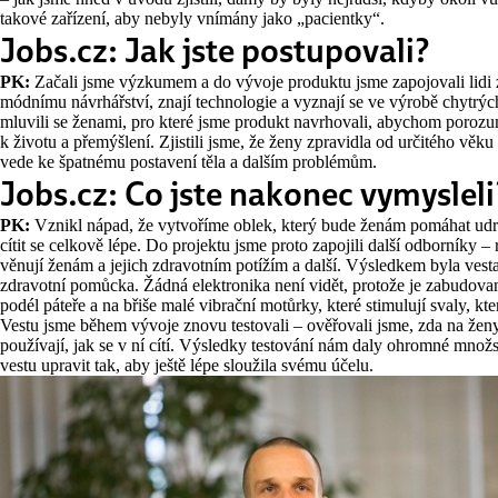
takové zařízení, aby nebyly vnímány jako „pacientky“.
Jobs.cz: Jak jste postupovali?
PK:
Začali jsme výzkumem a do vývoje produktu jsme zapojovali lidi z
módnímu návrhářství, znají technologie a vyznají se ve výrobě chytrých t
mluvili se ženami, pro které jsme produkt navrhovali, abychom porozu
k životu a přemýšlení. Zjistili jsme, že ženy zpravidla od určitého věku
vede ke špatnému postavení těla a dalším problémům.
Jobs.cz: Co jste nakonec vymysleli
PK:
Vznikl nápad, že vytvoříme oblek, který bude ženám pomáhat udrž
cítit se celkově lépe. Do projektu jsme proto zapojili další odborníky – r
věnují ženám a jejich zdravotním potížím a další. Výsledkem byla vesta
zdravotní pomůcka. Žádná elektronika není vidět, protože je zabudovan
podél páteře a na břiše malé vibrační motůrky, které stimulují svaly, kt
Vestu jsme během vývoje znovu testovali – ověřovali jsme, zda na ženy 
používají, jak se v ní cítí. Výsledky testování nám daly ohromné množ
vestu upravit tak, aby ještě lépe sloužila svému účelu.