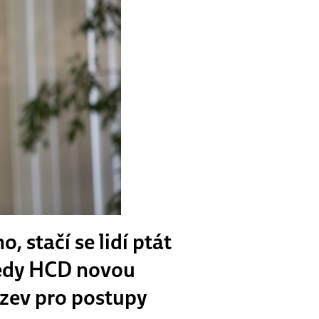
, stačí se lidí ptát
 tedy HCD novou
ázev pro postupy