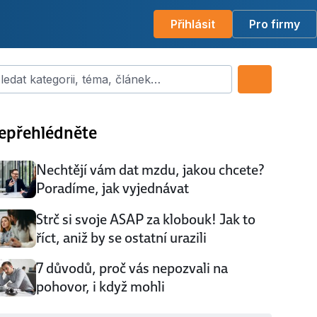
Přihlásit
Pro firmy
dat kategorii, téma, článek…
epřehlédněte
Nechtějí vám dat mzdu, jakou chcete?
Poradíme, jak vyjednávat
Strč si svoje ASAP za klobouk! Jak to
říct, aniž by se ostatní urazili
7 důvodů, proč vás nepozvali na
pohovor, i když mohli