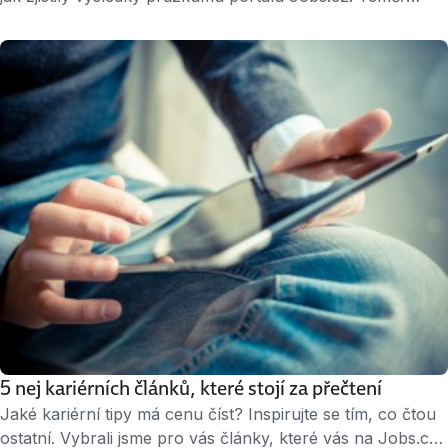
třetina Čechů vydrží u jednoho zaměstnavatele 5 až 10 let.
Další čtvrtina odchází dokonce až po 10 letech. Úprk ke
konkurenci? Zhruba 3 až 5 let je podle odborníků doba,
kdy se lidem začínají pracovní úkoly opakovat, firmu už
znají …
5 nej kariérních článků, které stojí za přečtení
Jaké kariérní tipy má cenu číst? Inspirujte se tím, co čtou
ostatní. Vybrali jsme pro vás články, které vás na Jobs.cz