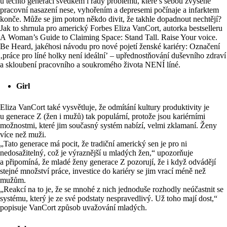
u těchto generací svědkem i řady problémů, které s sebou zvýšené
pracovní nasazení nese, vyhořením a depresemi počínaje a infarktem
konče. Může se jim potom někdo divit, že takhle dopadnout nechtějí?
Jak to shrnula pro americký Forbes Eliza VanCort, autorka bestselleru
A Woman’s Guide to Claiming Space: Stand Tall. Raise Your voice.
Be Heard, jakéhosi návodu pro nové pojetí ženské kariéry: Označení
‚práce pro líné holky není ideální’ –⁠ upřednostňování duševního zdraví
a skloubení pracovního a soukromého života NENÍ líné.
Girl
Eliza VanCort také vysvětluje, že odmítání kultury produktivity je
u generace Z (žen i mužů) tak populární, protože jsou kariérními
možnostmi, které jim současný systém nabízí, velmi zklamaní. Ženy
více než muži.
„Tato generace má pocit, že tradiční americký sen je pro ni
nedosažitelný, což je výraznější u mladých žen,“ upozorňuje
a připomíná, že mladé ženy generace Z pozorují, že i když odvádějí
stejné množství práce, investice do kariéry se jim vrací méně než
mužům.
„Reakcí na to je, že se mnohé z nich jednoduše rozhodly neúčastnit se
systému, který je ze své podstaty nespravedlivý. Už toho mají dost,“
popisuje VanCort způsob uvažování mladých.