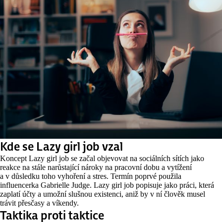
Kde se Lazy girl job vzal
Koncept Lazy girl job se začal objevovat na sociálních sítích jako
reakce na stále narůstající nároky na pracovní dobu a vytížení
a v důsledku toho vyhoření a stres. Termín poprvé použila
influencerka Gabrielle Judge. Lazy girl job popisuje jako práci, která
zaplatí účty a umožní slušnou existenci, aniž by v ní člověk musel
trávit přesčasy a víkendy.
Taktika proti taktice