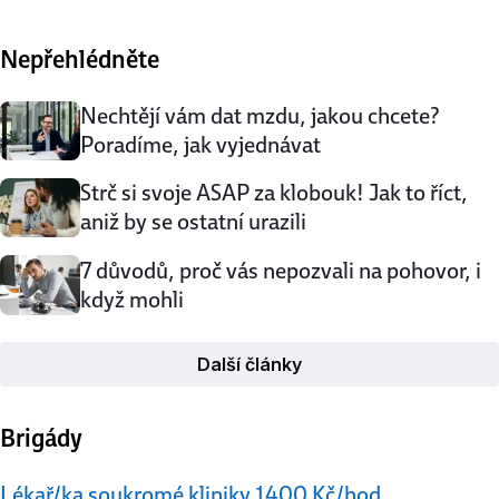
a nemá. Nechte se inspirovat lidmi, kterým se podařilo
zařídit si lepší rovnováhu mezi rodinným a pracovním
Nepřehlédněte
životem. « 3 minuty čtení » ↑ Dětství uteče strašně rychle.
Abyste si jednou nevyčítali, …
Nechtějí vám dat mzdu, jakou chcete?
Poradíme, jak vyjednávat
Strč si svoje ASAP za klobouk! Jak to říct,
aniž by se ostatní urazili
7 důvodů, proč vás nepozvali na pohovor, i
když mohli
Další články
Brigády
Lékař/ka soukromé kliniky 1400 Kč/hod.