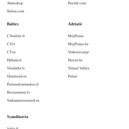
Atmoskop
Paylab.com
Nelisa.com
Baltics
Adriatic
CVonline.lt
MojPosao
CV.lv
MojPosao.ba
CV.ee
Vrabotuvanje
Dirbam.lt
Hercul.hr
Visidarbi.lv
Virtual Valley
Otsintood.ee
Pulser
Personaloatrankos.lt
Recruitment.lv
Varbamisteenused.ee
Scandinavia
Jobly.fi