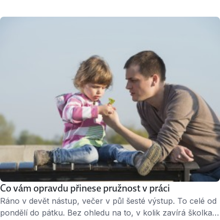
nedávno výrazně zaujaly. Nahlédněte do kanceláří
předních českých technologických firem a hned potom
zjistěte, čím odsuzujete své CV k vyhození do koše. Když
vám firma po měsíci odpoví, nezabijte své šance už první
větou, …
Co vám opravdu přinese pružnost v práci
Ráno v devět nástup, večer v půl šesté výstup. To celé od
pondělí do pátku. Bez ohledu na to, v kolik zavírá školka