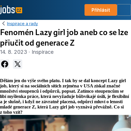
Přihlásit
Me
Inspirace a rady
Fenomén Lazy girl job aneb co se lze
přiučit od generace Z
14. 8. 2023 · Inspirace
Dělám jen do výše svého platu. I tak by se dal koncept Lazy girl
job, který si na sociálních sítích zejména v USA získal značné
množství stoupenců i odpůrců, popsat. Zatímco stoupencům se
líbí myšlenka práce, která
nevyžaduje bůbvíkajé úsilí, je flexibilní
a je slušně, i když ne závratně placená, odpůrci mluví o lenosti
mladé generace Z, která Lazy girl job vyznává převážně. Co si
z toho vzít?