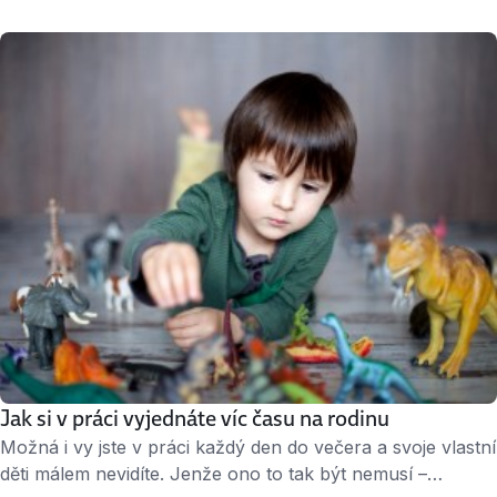
nebo že vás bolí zub. Sedí tenhle popis na vaše pracovní
tempo? Vítejte v minulém století Home office, pružná
pracovní doba, zkrácený úvazek. České firmy si pomalu
začínají zvykat, že pokud si …
Jak si v práci vyjednáte víc času na rodinu
Možná i vy jste v práci každý den do večera a svoje vlastní
děti málem nevidíte. Jenže ono to tak být nemusí –