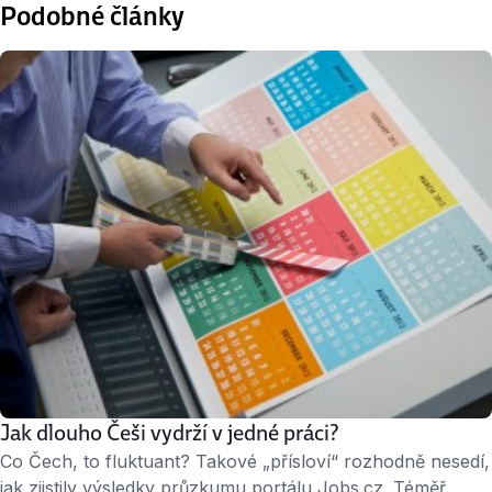
Podobné články
Jak dlouho Češi vydrží v jedné práci?
Co Čech, to fluktuant? Takové „přísloví“ rozhodně nesedí,
jak zjistily výsledky průzkumu portálu Jobs.cz. Téměř