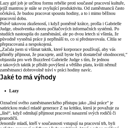
Lazy girl job je určitou formu rebélie proti současné pracovní kultuře,
jejíž mantrou je stále se zvyšující produktivita. Od zaměstnanců často
očekává, že budou pracovat spoustu hodiny, a to i mimo běžnou
pracovní dobu.
Právě takovou zkušeností, i když poměrně krátce, prošla i Gabrielle
Judge, obsolventka oboru počítačových informačních systémů. Po
studiích nastoupila do zaměstnání, ale po dvou letech si všimla, že
původně vysněná práce ji nepřináší to, co si představovala. Cítila se
přepracovaná a nespokojená.
„Začala jsem si všímat taktik, které korporace používají, aby vás
přiměly přijmout, že pracujete, aniž byste byli dostatečně ohodnoceni
,
“
objasnila pro web Buzzfeed Gabrielle Judge s tím, že jednou
z takových taktik je příslib povýšení a většího platu, kvůli němuž
zaměstnanci dobrovolně tráví v práci hodiny navíc.
Jaké to má výhody
Lazy
Označení svého zaměstnaneckého přístupu jako „líná práce“ je
satirickou reakcí mladé generace Z na kritiku, která je považuje za
„líné“, když odmítají přijmout pracovní nasazení svých rodičů či
prarodičů.
Jenomže mladí, kteří v současnosti vstupují na pracovní trh, byli