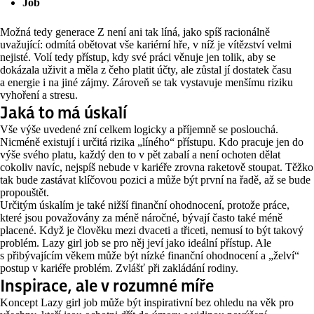
Job
Možná tedy generace Z není ani tak líná, jako spíš racionálně
uvažující: odmítá obětovat vše kariérní hře, v níž je vítězství velmi
nejisté. Volí tedy přístup, kdy své práci věnuje jen tolik, aby se
dokázala uživit a měla z čeho platit účty, ale zůstal jí dostatek času
a energie i na jiné zájmy. Zároveň se tak vystavuje menšímu riziku
vyhoření a stresu.
Jaká to má úskalí
Vše výše uvedené zní celkem logicky a příjemně se poslouchá.
Nicméně existují i určitá rizika „líného“ přístupu. Kdo pracuje jen do
výše svého platu, každý den to v pět zabalí a není ochoten dělat
cokoliv navíc, nejspíš nebude v kariéře zrovna raketově stoupat. Těžko
tak bude zastávat klíčovou pozici a může být první na řadě, až se bude
propouštět.
Určitým úskalím je také nižší finanční ohodnocení, protože práce,
které jsou považovány za méně náročné, bývají často také méně
placené. Když je člověku mezi dvaceti a třiceti, nemusí to být takový
problém. Lazy girl job se pro něj jeví jako ideální přístup. Ale
s přibývajícím věkem může být nízké finanční ohodnocení a „želví“
postup v kariéře problém. Zvlášť při zakládání rodiny.
Inspirace, ale v rozumné míře
Koncept Lazy girl job může být inspirativní bez ohledu na věk pro