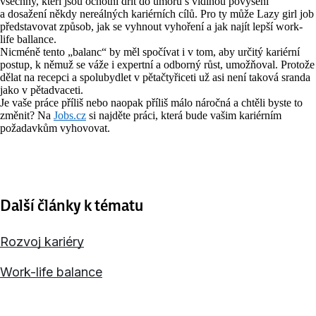
všechny, kteří jsou ochotni dřít do úmoru s vidinou povýšení
a dosažení někdy nereálných kariérních cílů. Pro ty může Lazy girl job
představovat způsob, jak se vyhnout vyhoření a jak najít lepší work-
life ballance.
Nicméně tento „balanc“ by měl spočívat i v tom, aby určitý kariérní
postup, k němuž se váže i expertní a odborný růst, umožňoval. Protože
dělat na recepci a spolubydlet v pětačtyřiceti už asi není taková sranda
jako v pětadvaceti.
Je vaše práce příliš nebo naopak příliš málo náročná a chtěli byste to
změnit? Na
Jobs.cz
si najděte práci, která bude vašim kariérním
požadavkům vyhovovat.
Další články k tématu
Rozvoj kariéry
Work-life balance