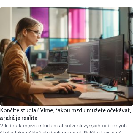
společnost OpenAI představila veřejnou podobu své
generativní umělé inteligence ChatGPT. Od té doby nastal
doslova boom ve využívání AI ve všech možných
oblastech, a to včetně bankovnictví, kde AI nově pomáhá
například v komunikaci se zákazníky. Generativní …
Končíte studia? Víme, jakou mzdu můžete očekávat,
a jaká je realita
V lednu končívají studium absolventi vyšších odborných
škol a také někteří studenti univerzit. Patříte-li mezi ně