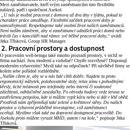
Mezi zaměstnavatele, kteří svým zaměstnancům tuto flexibilitu
nabízejí, patří i společnost Asekol.
„U nás je možné pracovat z domova až dva dny v týdnu, pokud to
charakter práce umožňuje. Flexibilní začátek pracovní doby je
samozřejmostí. Respektujeme také osobní život našich zaměstnanců.
Není naším záměrem, aby si zaměstnanci odnášeli práci domů nebo
trávili čas v kanceláři nad rámec své běžné pracovní doby,“
uvádí
Jitka Třísková, Group HR Manager.
2.
Pracovní prostory a dostupnost
O pracovním well-beingu také mnoho prozradí prostory, v nichž se
firma nachází. Jsou moderní a vzdušné? Chytře rozvržené? Disponují
moderním vybavením? Myslí také na odpočinek? Při návštěvě firmy se
kolem sebe pořádně rozhlédněte.
„Naším cílem je, aby se u nás lidé cítili dobře. Najdete tu proto
ergonomický nábytek, polohovatelné stoly, relax zónu s pohodlnými
křesly, tiché místnosti pro telefonáty nebo interní či soukromé
záležitosti, odhlučněné zasedačky. Po obvodu budovy vede terasa se
zastřešenou pergolou, kde si můžete vypít kávu nebo si dát v létě oběd.
Prostředí nám zpříjemňují také zelené a květinové stěny. Do našich
prostor a vybavení průběžně investujeme, což zaměstnanci
oceňují.
Myslíme však
také na dopravní dostupnost pracoviště. Do
Asekolu proto můžete vyrazit MHD, autem i na kole,“
popisuje Jitka
Třísková.