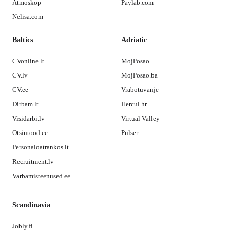
Atmoskop
Paylab.com
Nelisa.com
Baltics
Adriatic
CVonline.lt
MojPosao
CV.lv
MojPosao.ba
CV.ee
Vrabotuvanje
Dirbam.lt
Hercul.hr
Visidarbi.lv
Virtual Valley
Otsintood.ee
Pulser
Personaloatrankos.lt
Recruitment.lv
Varbamisteenused.ee
Scandinavia
Jobly.fi