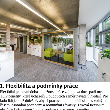
1.
Flexibilita a podmínky práce
Flexibilní pracovní doba a možnost práce z domova dnes patří mezi
TOP benefity, které uchazeči u budoucích zaměstnavatelů hledají. Pro
řadu lidí je totiž důležité, aby si pracovní dobu mohli sladit s volným
časem, osobními potřebami a rodinnými závazky. Taková flexibilita
ulehčuje každodenní život a zvyšuje spokojenost a motivaci.