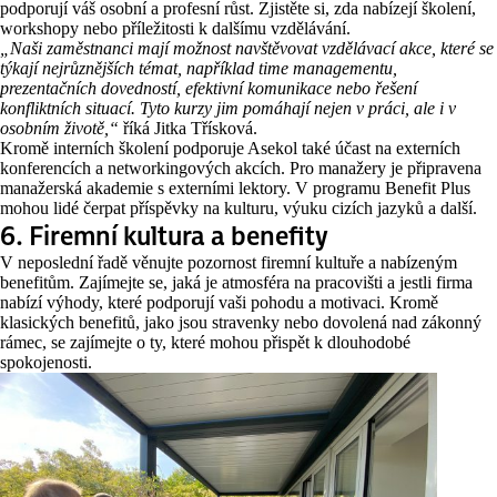
podporují váš osobní a profesní růst. Zjistěte si, zda nabízejí školení,
workshopy nebo příležitosti k dalšímu vzdělávání.
„Naši zaměstnanci mají možnost navštěvovat vzdělávací akce, které se
týkají nejrůznějších témat, například time managementu,
prezentačních dovedností, efektivní komunikace nebo řešení
konfliktních situací. Tyto kurzy jim pomáhají nejen v práci, ale i v
osobním životě,“
říká Jitka Třísková.
Kromě interních školení podporuje Asekol také účast na externích
konferencích a networkingových akcích. Pro manažery je připravena
manažerská akademie s externími lektory. V programu Benefit Plus
mohou lidé čerpat příspěvky na kulturu, výuku cizích jazyků a další.
6. Firemní kultura a benefity
V neposlední řadě věnujte pozornost firemní kultuře a nabízeným
benefitům. Zajímejte se, jaká je atmosféra na pracovišti a jestli firma
nabízí výhody, které podporují vaši pohodu a motivaci. Kromě
klasických benefitů, jako jsou stravenky nebo dovolená nad zákonný
rámec, se zajímejte o ty, které mohou přispět k dlouhodobé
spokojenosti.