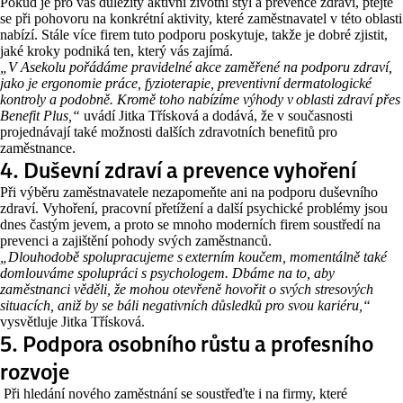
Pokud je pro vás důležitý aktivní životní styl a prevence zdraví, ptejte
se při pohovoru na konkrétní aktivity, které zaměstnavatel v této oblasti
nabízí. Stále více firem tuto podporu poskytuje, takže je dobré zjistit,
jaké kroky podniká ten, který vás zajímá.
„V Asekolu pořádáme pravidelné akce zaměřené na podporu zdraví,
jako je ergonomie práce, fyzioterapie, preventivní dermatologické
kontroly a podobně. Kromě toho nabízíme výhody v oblasti zdraví přes
Benefit Plus,“
uvádí Jitka Třísková a dodává, že v současnosti
projednávají také možnosti dalších zdravotních benefitů pro
zaměstnance.
4. Duševní zdraví a prevence vyhoření
Při výběru zaměstnavatele nezapomeňte ani na podporu duševního
zdraví. Vyhoření, pracovní přetížení a další psychické problémy jsou
dnes častým jevem, a proto se mnoho moderních firem soustředí na
prevenci a zajištění pohody svých zaměstnanců.
„Dlouhodobě spolupracujeme s externím koučem, momentálně také
domlouváme spolupráci s psychologem. Dbáme na to, aby
zaměstnanci věděli, že mohou otevřeně hovořit o svých stresových
situacích, aniž by se báli negativních důsledků pro svou kariéru,“
vysvětluje Jitka Třísková.
5. Podpora osobního růstu a profesního
rozvoje
Při hledání nového zaměstnání se soustřeďte i na firmy, které