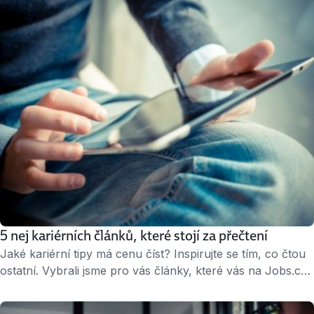
5 nej kariérních článků, které stojí za přečtení
Jaké kariérní tipy má cenu číst? Inspirujte se tím, co čtou
ostatní. Vybrali jsme pro vás články, které vás na Jobs.cz
nedávno výrazně zaujaly. Nahlédněte do kanceláří
předních českých technologických firem a hned potom