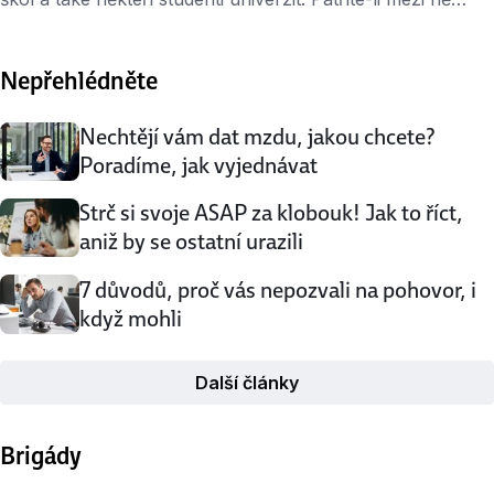
a chystáte se hledat práci, podívejte se, jaké odměny lidé
po škole očekávají, a jaké skutečně dostávají. První
Nepřehlédněte
zaměstnání, první pravidelný příjem. Chcete vědět, jakou
odměnu můžete na juniorních pozicích očekávat? Na
mzdy absolventů se zaměřil výzkum portálu Platy.cz, …
Nechtějí vám dat mzdu, jakou chcete?
Poradíme, jak vyjednávat
Strč si svoje ASAP za klobouk! Jak to říct,
aniž by se ostatní urazili
7 důvodů, proč vás nepozvali na pohovor, i
když mohli
Další články
Brigády