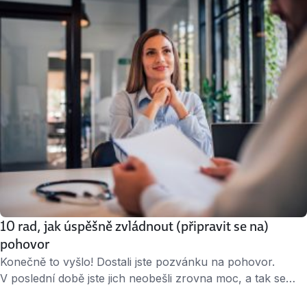
zjistěte, čím odsuzujete své CV k vyhození do koše. Když
vám firma po měsíci odpoví, nezabijte své šance už první
větou, …
10 rad, jak úspěšně zvládnout (připravit se na)
pohovor
Konečně to vyšlo! Dostali jste pozvánku na pohovor.
V poslední době jste jich neobešli zrovna moc, a tak se
trochu obáváte, abyste v této “konverzační disciplíně”