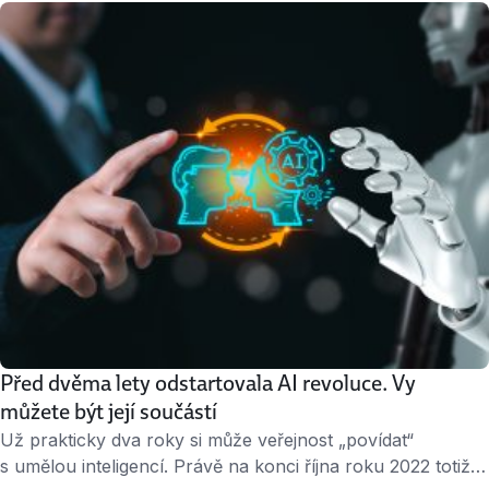
obstáli. I když to není exaktní věda, vyplatí se držet
několika jednoduchých rad. Shrnuli jsme je pro vás do
přehledného desatera. 1. Připravím se Když už jdete na
pohovor, …
Před dvěma lety odstartovala AI revoluce. Vy
můžete být její součástí
Už prakticky dva roky si může veřejnost „povídat“
s umělou inteligencí. Právě na konci října roku 2022 totiž