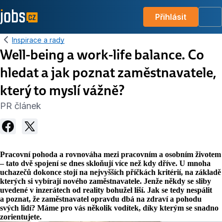
Přihlásit
Me
Inspirace a rady
Well-being a work-life balance. Co
hledat a jak poznat zaměstnavatele,
který to myslí vážně?
PR článek
Pracovní pohoda a rovnováha mezi pracovním a osobním životem
– tato dvě spojení se dnes skloňují více než kdy dříve. U mnoha
uchazečů dokonce stojí na nejvyšších příčkách kritérií, na základě
kterých si vybírají nového zaměstnavatele. Jenže někdy se sliby
uvedené v inzerátech od reality bohužel liší. Jak se tedy nespálit
a poznat, že zaměstnavatel opravdu dbá na zdraví a pohodu
svých lidí? Máme pro vás několik vodítek, díky kterým se snadno
zorientujete.