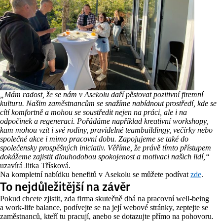
„Mám radost, že se nám v Asekolu daří pěstovat pozitivní firemní
kulturu. Našim zaměstnancům se snažíme nabídnout prostředí, kde se
cítí komfortně a mohou se soustředit nejen na práci, ale i na
odpočinek a regeneraci. Pořádáme například kreativní workshopy,
kam mohou vzít i své rodiny, pravidelné teambuildingy, večírky nebo
společné akce i mimo pracovní dobu. Zapojujeme se také do
společensky prospěšných iniciativ. Věříme, že právě tímto přístupem
dokážeme zajistit dlouhodobou spokojenost a motivaci našich lidí,“
uzavírá Jitka Třísková.
Na kompletní nabídku benefitů v Asekolu se můžete podívat
zde
.
To nejdůležitější na závěr
Pokud chcete zjistit, zda firma skutečně dbá na pracovní well-being
a work-life balance, podívejte se na její webové stránky, zeptejte se
zaměstnanců, kteří tu pracují, anebo se dotazujte přímo na pohovoru.