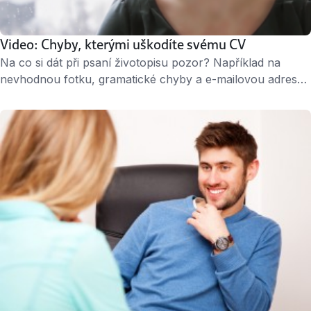
Video: Chyby, kterými uškodíte svému CV
Na co si dát při psaní životopisu pozor? Například na
nevhodnou fotku, gramatické chyby a e-mailovou adresu
jako ze střední školy. Fotka z večírku nebo výletu Dostala
vaše fotka z maturitního plesu na Facebooku nejvíce
lajků? Nechte ji dál kralovat na sociálních sítích, ale k CV ji
opravdu nepřikládejte. Fotky z oslav nebo výletů přitom …