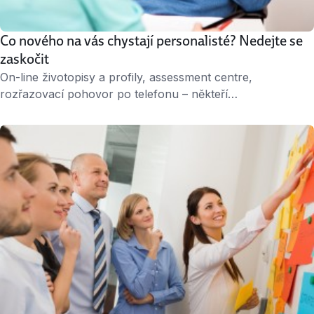
Co nového na vás chystají personalisté? Nedejte se
zaskočit
On-line životopisy a profily, assessment centre,
rozřazovací pohovor po telefonu – někteří
zaměstnavatelé jdou ještě dále. Nenechte se zaskočit, až
po vás budou chtít, abyste na dálku na kameru odpovídali
na jejich dotazy, nebo se pokusí odhalit vaši osobnost
a přístup k práci dříve, než vás uvidí naživo.
Videodotazníky Možná už jste zažili rychlý pohovor po …