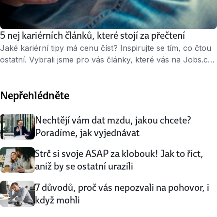
5 nej kariérních článků, které stojí za přečtení
Jaké kariérní tipy má cenu číst? Inspirujte se tím, co čtou
ostatní. Vybrali jsme pro vás články, které vás na Jobs.cz
nedávno výrazně zaujaly. Nahlédněte do kanceláří
předních českých technologických firem a hned potom
Nepřehlédněte
zjistěte, čím odsuzujete své CV k vyhození do koše. Když
vám firma po měsíci odpoví, nezabijte své šance už první
větou, …
Nechtějí vám dat mzdu, jakou chcete?
Poradíme, jak vyjednávat
Strč si svoje ASAP za klobouk! Jak to říct,
aniž by se ostatní urazili
7 důvodů, proč vás nepozvali na pohovor, i
když mohli