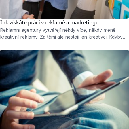
Jak získáte práci v reklamě a marketingu
Reklamní agentury vytvářejí někdy více, někdy méně
kreativní reklamy. Za těmi ale nestojí jen kreativci. Kdyby
nebylo accountů, DTP operátorů a produkčních,
sebelepší nápady by zůstaly na papíře. Sníte o kariéře ve
světě reklamy a marketingu? Jak na to poradí Markéta
Albrechtová, spolumajitelka personální agentury A-list,
která firmám vyhledává ty nejlepší lidi na tvůrčí pozice. …