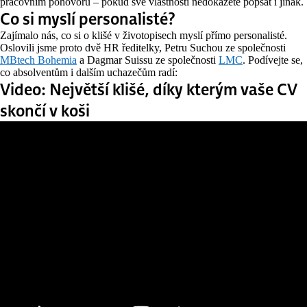
pracovním pohovoru – pokud své vlastnosti nedokážete popsat i jinak.
Co si myslí personalisté?
Zajímalo nás, co si o klišé v životopisech myslí přímo personalisté.
Oslovili jsme proto dvě HR ředitelky, Petru Suchou ze společnosti
MBtech Bohemia
a Dagmar Suissu ze společnosti
LMC
. Podívejte se,
co absolventům i dalším uchazečům radí:
Video: Největší klišé, díky kterým vaše CV
skončí v koši