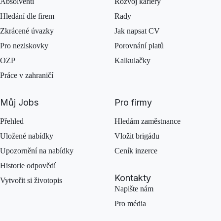
Absolventi
Rozvoj kariéry
Hledání dle firem
Rady
Zkrácené úvazky
Jak napsat CV
Pro neziskovky
Porovnání platů
OZP
Kalkulačky
Práce v zahraničí
Můj Jobs
Pro firmy
Přehled
Hledám zaměstnance
Uložené nabídky
Vložit brigádu
Upozornění na nabídky
Ceník inzerce
Historie odpovědí
Kontakty
Vytvořit si životopis
Napište nám
Pro média