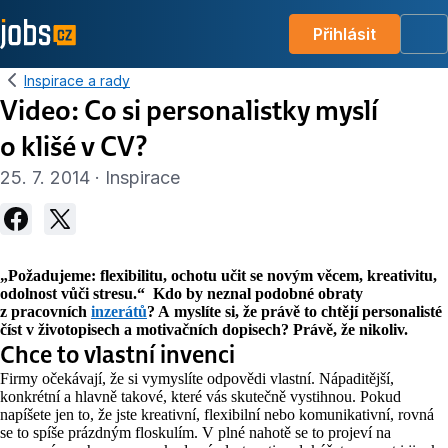
Přihlásit
Me
Inspirace a rady
Video: Co si personalistky myslí
o klišé v CV?
25. 7. 2014 · Inspirace
„Požadujeme: flexibilitu, ochotu učit se novým věcem, kreativitu,
odolnost vůči stresu.“ Kdo by neznal podobné obraty
z pracovních
inzerátů
? A myslíte si, že právě to chtějí personalisté
číst v životopisech a motivačních dopisech? Právě, že nikoliv.
Chce to vlastní invenci
Firmy očekávají, že si vymyslíte odpovědi vlastní. Nápaditější,
konkrétní a hlavně takové, které vás skutečně vystihnou. Pokud
napíšete jen to, že jste kreativní, flexibilní nebo komunikativní, rovná
se to spíše prázdným floskulím. V plné nahotě se to projeví na