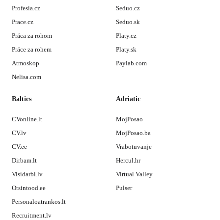
Profesia.cz
Seduo.cz
Prace.cz
Seduo.sk
Práca za rohom
Platy.cz
Práce za rohem
Platy.sk
Atmoskop
Paylab.com
Nelisa.com
Baltics
Adriatic
CVonline.lt
MojPosao
CV.lv
MojPosao.ba
CV.ee
Vrabotuvanje
Dirbam.lt
Hercul.hr
Visidarbi.lv
Virtual Valley
Otsintood.ee
Pulser
Personaloatrankos.lt
Recruitment.lv