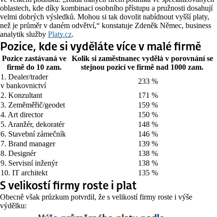
oblastech, kde díky kombinaci osobního přístupu a pružnosti dosahují
velmi dobrých výsledků. Mohou si tak dovolit nabídnout vyšší platy,
než je průměr v daném odvětví,“ konstatuje Zdeněk Němec, business
analytik služby
Platy.cz
.
Pozice, kde si vyděláte více v malé firmě
Pozice zastávaná ve
Kolik si zaměstnanec vydělá v porovnání se
firmě do 10 zam.
stejnou pozicí ve firmě nad 1000 zam.
1. Dealer/trader
233 %
v bankovnictví
2. Konzultant
171 %
3. Zeměměřič/geodet
159 %
4. Art director
150 %
5. Aranžér, dekoratér
148 %
6. Stavební zámečník
146 %
7. Brand manager
139 %
8. Designér
138 %
9. Servisní inženýr
138 %
10. IT architekt
135 %
S velikostí firmy roste i plat
Obecně však průzkum potvrdil, že s velikostí firmy roste i výše
výdělku: