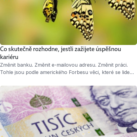
Co skutečně rozhodne, jestli zažijete úspěšnou
kariéru
Změnit banku. Změnit e-mailovou adresu. Změnit práci.
Tohle jsou podle amerického Forbesu věci, které se lidem
mění hodně těžko. Výčet tím pochopitelně nekončí,
protože změny lidská povaha obecně zrovna nemiluje.
Přinášejí nejistotu, nepohodlí a někdy i úzkost. Jenže bude
to právě schopnost zvládat změny, která v budoucnu
rozhodne o vašem úspěchu. Jak vyděsit dvacátníka
Chcete …