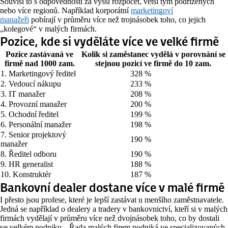
Souvisí to s odpovědností za vyšší rozpočet, větší tým podřízených
nebo více regionů. Například korporátní
marketingoví
manažeři
pobírají v průměru více než trojnásobek toho, co jejich
„kolegové“ v malých firmách.
Pozice, kde si vyděláte více ve velké firmě
Pozice zastávaná ve
Kolik si zaměstanec vydělá v porovnání se
firmě nad 1000 zam.
stejnou pozicí ve firmě do 10 zam.
1. Marketingový ředitel
328 %
2. Vedoucí nákupu
233 %
3. IT manažer
208 %
4. Provozní manažer
200 %
5. Ochodní ředitel
199 %
6. Personální manažer
198 %
7. Senior projektový
190 %
manažer
8. Ředitel odboru
190 %
9. HR generalist
188 %
10. Konstruktér
187 %
Bankovní dealer dostane více v malé firmě
I přesto jsou profese, které je lepší zastávat u menšího zaměstnavatele.
Jedná se například o dealery a tradery v bankovnictví, kteří si v malých
firmách vydělají v průměru více než dvojnásobek toho, co by dostali
ve velkém podniku. „Řada malých firem podniká ve specializovaných