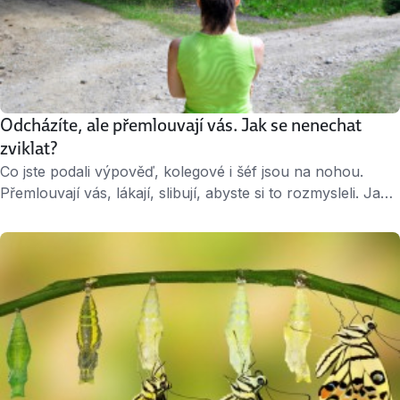
Odcházíte, ale přemlouvají vás. Jak se nenechat
zviklat?
Co jste podali výpověď, kolegové i šéf jsou na nohou.
Přemlouvají vás, lákají, slibují, abyste si to rozmysleli. Jaké
argumenty nejspíš použijí a má smysl jim naslouchat?
„Dáme ti víc peněz“ Nabídka vyššího platu se jeví jako
silný argument pro setrvání. Má vás to zviklat? Spíš ne.
Radost z lepších peněz vydrží maximálně do nejbližší
výplaty. …