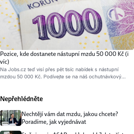
Pozice, kde dostanete nástupní mzdu 50 000 Kč (i
víc)
Na Jobs.cz teď visí přes pět tisíc nabídek s nástupní
mzdou 50 000 Kč. Podívejte se na náš ochutnávkový
výběr pozic. Vyberete si? Obchodní zástupce pro firemní
zákazníky v O2 (Praha) O2 hledá obchodníka, který bude
Nepřehlédněte
mít na starost segment malých a středních firem. Je to
práce pro ty, kteří pracovní dobu tráví raději v terénu než
zavření …
Nechtějí vám dat mzdu, jakou chcete?
Poradíme, jak vyjednávat