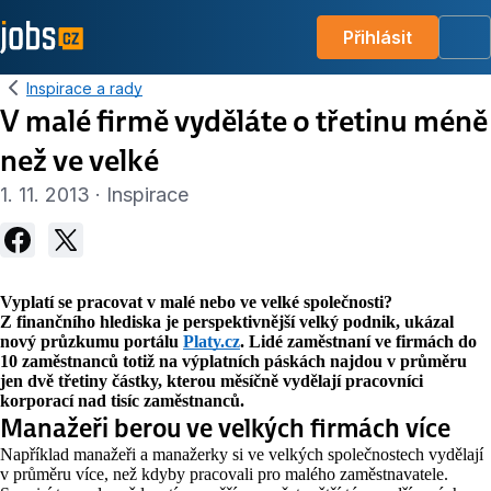
Přihlásit
Me
Inspirace a rady
V malé firmě vyděláte o třetinu méně
než ve velké
1. 11. 2013 · Inspirace
Vyplatí se pracovat v malé nebo ve velké společnosti?
Z finančního hlediska je perspektivnější velký podnik, ukázal
nový průzkumu portálu
Platy.cz
. Lidé zaměstnaní ve firmách do
10 zaměstnanců totiž na výplatních páskách najdou v průměru
jen dvě třetiny částky, kterou měsíčně vydělají pracovníci
korporací nad tisíc zaměstnanců.
Manažeři berou ve velkých firmách více
Například manažeři a manažerky si ve velkých společnostech vydělají
v průměru více, než kdyby pracovali pro malého zaměstnavatele.