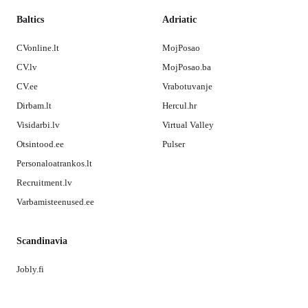
Baltics
Adriatic
CVonline.lt
MojPosao
CV.lv
MojPosao.ba
CV.ee
Vrabotuvanje
Dirbam.lt
Hercul.hr
Visidarbi.lv
Virtual Valley
Otsintood.ee
Pulser
Personaloatrankos.lt
Recruitment.lv
Varbamisteenused.ee
Scandinavia
Jobly.fi