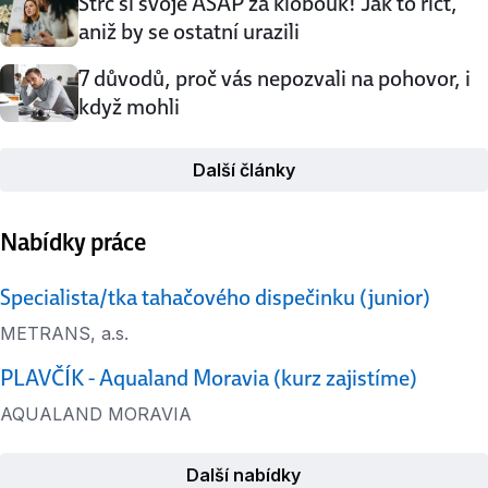
Strč si svoje ASAP za klobouk! Jak to říct,
aniž by se ostatní urazili
7 důvodů, proč vás nepozvali na pohovor, i
když mohli
Další články
Nabídky práce
Specialista/tka tahačového dispečinku (junior)
METRANS, a.s.
PLAVČÍK - Aqualand Moravia (kurz zajistíme)
AQUALAND MORAVIA
Další nabídky