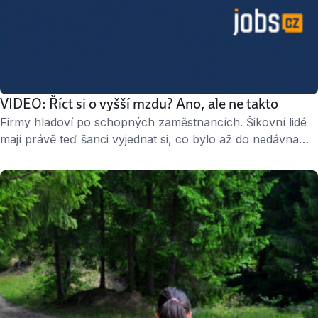
VIDEO: Říct si o vyšší mzdu? Ano, ale ne takto
Firmy hladoví po schopných zaměstnancích. Šikovní lidé
mají právě teď šanci vyjednat si, co bylo až do nedávna
tabu: občasnou práci z domova, volnější příchody
a odchody z kanceláře nebo více peněz na špičkové
vzdělávání. A také vyšší mzdu. Jen si o ni neříkejte takto…
» 4 minuty « ↑ „Jana je tady teprve rok …