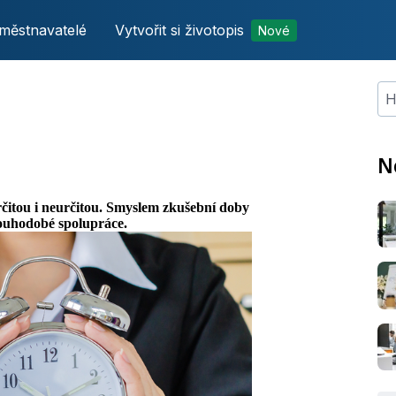
městnavatelé
Vytvořit si životopis
Nové
Hle
N
čitou i neurčitou. Smyslem zkušební doby
dlouhodobé spolupráce.