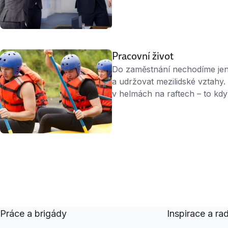
Zápočtový list je nutné přinés
zaměstnavatel vám jej musí 
poměru. Do zápočtového listu
dlouho zaměstnání trvalo a v
Pracovní život
Do zaměstnání nechodíme jen 
a udržovat mezilidské vztahy
v helmách na raftech – to kdy
Teambuilding Teambuilding mů
– kdy se stmeluje pouze konkr
účast na teambuildingu dokon
soudu z …
Práce a brigády
Inspirace a ra