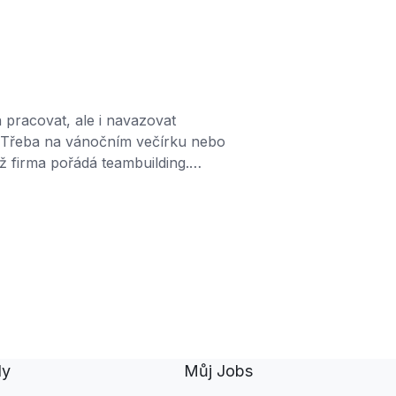
t co nejdříve. Předchozí
vydat hned po ukončení pracovního
 se uvádí zastávaná pozice, jak
ýše …
pracovat, ale i navazovat
. Třeba na vánočním večírku nebo
ž firma pořádá teambuilding.
že být celofiremní nebo jen týmový
étní oddělení. V některých firmách je
ce povinná. Podle nálezu Nejvyššího
dy
Můj Jobs