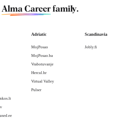
f
Alma Career
family.
Adriatic
Scandinavia
MojPosao
Jobly.fi
MojPosao.ba
Vrabotuvanje
Hercul.hr
Virtual Valley
Pulser
nkos.lt
lv
used.ee