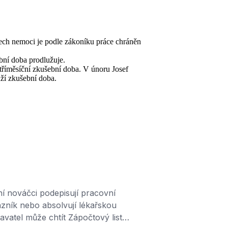
ch nemoci je podle zákoníku práce chráněn
bní doba prodlužuje.
 tříměsíční zkušební doba. V únoru Josef
uží zkušební doba.
 nováčci podepisují pracovní
azník nebo absolvují lékařskou
vatel může chtít Zápočtový list