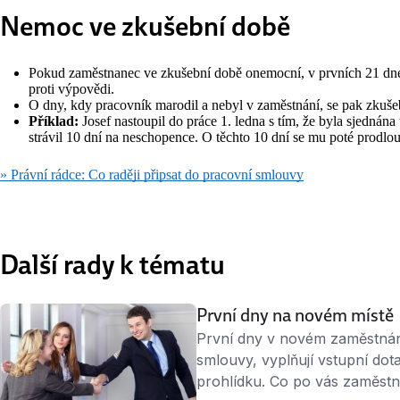
Nemoc ve zkušební době
Pokud zaměstnanec ve zkušební době onemocní, v prvních 21 dne
proti výpovědi.
O dny, kdy pracovník marodil a nebyl v zaměstnání, se pak zkuše
Příklad:
Josef nastoupil do práce 1. ledna s tím, že byla sjednána
strávil 10 dní na neschopence. O těchto 10 dní se mu poté prodlo
» Právní rádce: Co raději připsat do pracovní smlouvy
Další rady k tématu
První dny na novém místě
První dny v novém zaměstnání
smlouvy, vyplňují vstupní dot
prohlídku. Co po vás zaměstna