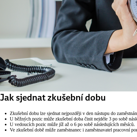
Jak sjednat zkušební dobu
Zkušební dobu lze sjednat nejpozději v den nástupu do zaměstnán
U běžných pozic může zkušební doba činit nejdéle 3 po sobě násle
U vedoucích pozic může jíž až o 6 po sobě následujících měsíců.
Ve zkušební době může zaměstnanec i zaměstnavatel pracovní pom