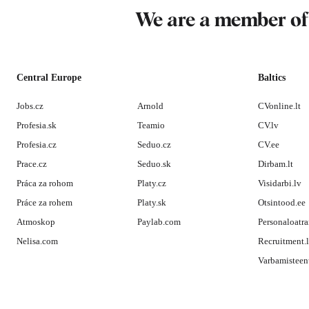
We are a member o
Central Europe
Baltics
Jobs.cz
Arnold
CVonline.lt
Profesia.sk
Teamio
CV.lv
Profesia.cz
Seduo.cz
CV.ee
Prace.cz
Seduo.sk
Dirbam.lt
Práca za rohom
Platy.cz
Visidarbi.lv
Práce za rohem
Platy.sk
Otsintood.ee
Atmoskop
Paylab.com
Personaloatra
Nelisa.com
Recruitment.
Varbamisteen