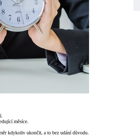
í.
dující měsíce.
ěr kdykoliv ukončit, a to bez udání důvodu.