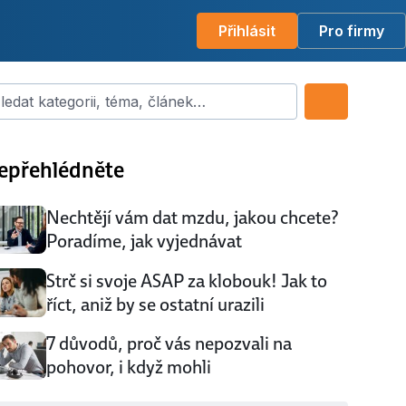
Přihlásit
Pro firmy
dat kategorii, téma, článek…
epřehlédněte
Nechtějí vám dat mzdu, jakou chcete?
Poradíme, jak vyjednávat
Strč si svoje ASAP za klobouk! Jak to
říct, aniž by se ostatní urazili
7 důvodů, proč vás nepozvali na
pohovor, i když mohli