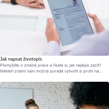
Jak napsat životopis
Přemýšlíte o změně práce a říkáte si, jak nejlépe začít­?
Někteří známí vám možná poradili vytvořit si profil na
profesní sociální síti, protože klasický je životopis mrtvý.
Pokud si při slově životopis vybavíte slohové cvičení, tak
opravdu „mrtvý“ je. Řešení naleznete v přehledném CV,
které případně můžete dát i online. Méně je opravdu více
Je jasné, …