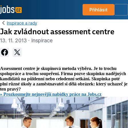
Přihlásit
Me
Inspirace a rady
Jak zvládnout assessment centre
13. 11. 2013 · Inspirace
Assessment centre je skupinová metoda výběru. Je to trochu
spolupráce a trochu soupeření. Firma pozve skupinku nadějných
kandidátů na půldenní nebo celodenní setkání. Skupinka poté
plní různé úkoly a zaměstnavatel si dělá obrázek: který uchazeč je
ten pravý?
» Prozkoumejte nejnovější nabídky práce na Jobs.cz