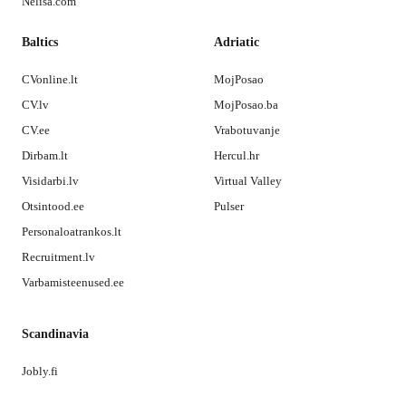
Nelisa.com
Baltics
Adriatic
CVonline.lt
MojPosao
CV.lv
MojPosao.ba
CV.ee
Vrabotuvanje
Dirbam.lt
Hercul.hr
Visidarbi.lv
Virtual Valley
Otsintood.ee
Pulser
Personaloatrankos.lt
Recruitment.lv
Varbamisteenused.ee
Scandinavia
Jobly.fi