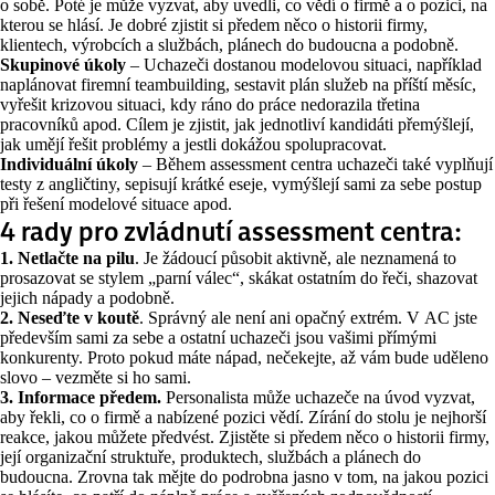
o sobě. Poté je může vyzvat, aby uvedli, co vědí o firmě a o pozici, na
kterou se hlásí. Je dobré zjistit si předem něco o historii firmy,
klientech, výrobcích a službách, plánech do budoucna a podobně.
Skupinové úkoly
– Uchazeči dostanou modelovou situaci, například
naplánovat firemní teambuilding, sestavit plán služeb na příští měsíc,
vyřešit krizovou situaci, kdy ráno do práce nedorazila třetina
pracovníků apod. Cílem je zjistit, jak jednotliví kandidáti přemýšlejí,
jak umějí řešit problémy a jestli dokážou spolupracovat.
Individuální úkoly
– Během assessment centra uchazeči také vyplňují
testy z angličtiny, sepisují krátké eseje, vymýšlejí sami za sebe postup
při řešení modelové situace apod.
4 rady pro zvládnutí assessment centra:
1. Netlačte na pilu
. Je žádoucí působit aktivně, ale neznamená to
prosazovat se stylem „parní válec“, skákat ostatním do řeči, shazovat
jejich nápady a podobně.
2. Neseďte v koutě
. Správný ale není ani opačný extrém. V AC jste
především sami za sebe a ostatní uchazeči jsou vašimi přímými
konkurenty. Proto pokud máte nápad, nečekejte, až vám bude uděleno
slovo – vezměte si ho sami.
3. Informace předem.
Personalista může uchazeče na úvod vyzvat,
aby řekli, co o firmě a nabízené pozici vědí. Zírání do stolu je nejhorší
reakce, jakou můžete předvést. Zjistěte si předem něco o historii firmy,
její organizační struktuře, produktech, službách a plánech do
budoucna. Zrovna tak mějte do podrobna jasno v tom, na jakou pozici