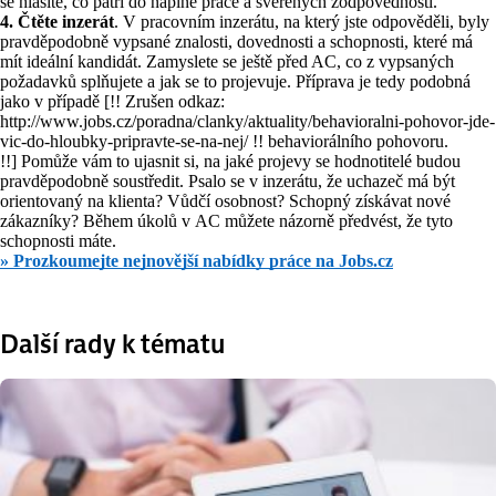
se hlásíte, co patří do náplně práce a svěřených zodpovědností.
4. Čtěte inzerát
. V pracovním inzerátu, na který jste odpověděli, byly
pravděpodobně vypsané znalosti, dovednosti a schopnosti, které má
mít ideální kandidát. Zamyslete se ještě před AC, co z vypsaných
požadavků splňujete a jak se to projevuje. Příprava je tedy podobná
jako v případě [!! Zrušen odkaz:
http://www.jobs.cz/poradna/clanky/aktuality/behavioralni-pohovor-jde-
vic-do-hloubky-pripravte-se-na-nej/ !! behaviorálního pohovoru.
!!] Pomůže vám to ujasnit si, na jaké projevy se hodnotitelé budou
pravděpodobně soustředit. Psalo se v inzerátu, že uchazeč má být
orientovaný na klienta? Vůdčí osobnost? Schopný získávat nové
zákazníky? Během úkolů v AC můžete názorně předvést, že tyto
schopnosti máte.
» Prozkoumejte nejnovější nabídky práce na Jobs.cz
Další rady k tématu