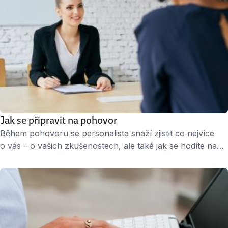
Jak se připravit na pohovor
Během pohovoru se personalista snaží zjistit co nejvíce
o vás – o vašich zkušenostech, ale také jak se hodíte na
danou pozici, do týmu a samozřejmě do samotné firmy. To
samé byste měli dělat i vy. Zjistěte si, co vás o firmě
a pozici zajímá a na základě toho se rozhodněte, zda je
pro vás …