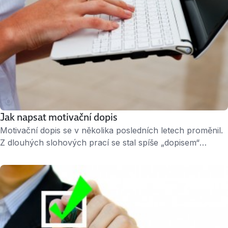
Jak napsat motivační dopis
Motivační dopis se v několika posledních letech proměnil.
Z dlouhých slohových prací se stal spíše „dopisem“
průvodním, který by vás měl představit v několika řádcích
a u člověka na druhé straně vzbudit chuť vás osobně
poznat. Jsou firmy, které motivační dopis vyžadují.
V takovém případě si na něm dejte extra záležet. Ostatním
firmám postačí krátký průvodní dopis. Ať už …