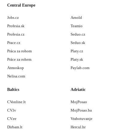
Central Europe
Jobs.cz
Arnold
Profesia.sk
Teamio
Profesia.cz
Seduo.cz
Prace.cz
Seduo.sk
Práca za rohom
Platy.cz
Práce za rohem
Platy.sk
Atmoskop
Paylab.com
Nelisa.com
Baltics
Adriatic
CVonline.lt
MojPosao
CV.lv
MojPosao.ba
CV.ee
Vrabotuvanje
Dirbam.lt
Hercul.hr