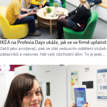
IKEA na Profesia Days ukáže, jak se ve firmě uplatnit
Začít jako prodavač, pak se stát vedoucím oddělení služeb
zákazníků a nakonec řídit celý obchodní dům. To je jeden
ze skutečných kariérních příběhů lidí, které můžete ve
společnosti IKEA potkat. Stačí mít zájem o svou práci,
chtít na sobě neustále pracovat a my vám pomůžeme růst.
Přijďte se přesvědčit 12. a 13. října na veletrh Profesia …