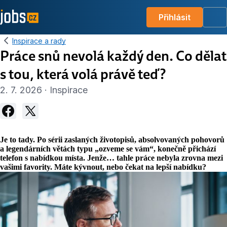
Přihlásit
Me
Inspirace a rady
Práce snů nevolá každý den. Co dělat
s tou, která volá právě teď?
2. 7. 2026 · Inspirace
Je to tady. Po sérii zaslaných životopisů, absolvovaných pohovorů
a legendárních větách typu „ozveme se vám“, konečně přichází
telefon s nabídkou místa. Jenže… tahle práce nebyla zrovna mezi
vašimi favority. Máte kývnout, nebo čekat na lepší nabídku?