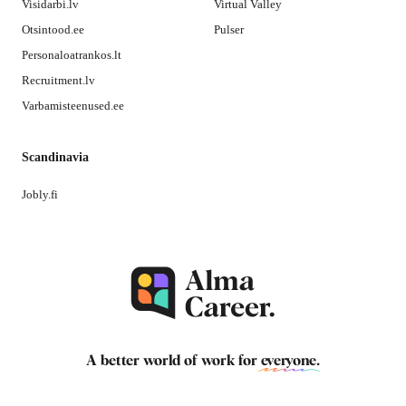
Visidarbi.lv
Virtual Valley
Otsintood.ee
Pulser
Personaloatrankos.lt
Recruitment.lv
Varbamisteenused.ee
Scandinavia
Jobly.fi
A better world of work for
everyone
.