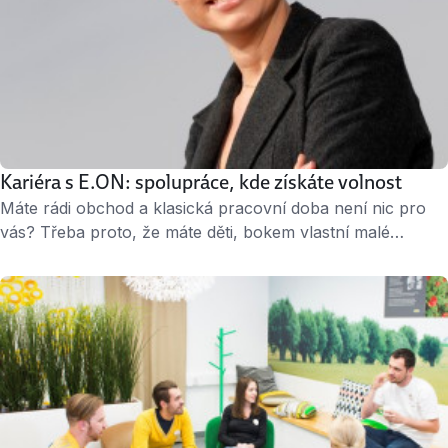
Kariéra s E.ON: spolupráce, kde získáte volnost
Máte rádi obchod a klasická pracovní doba není nic pro
vás? Třeba proto, že máte děti, bokem vlastní malé
podnikání nebo spoustu koníčků? Jobs.cz má pro vás tip:
ve společnosti E.ON rozšiřují tým obchodníků. O jakou
spolupráci jde a v čem je výhodná, mluvila projektová
manažerka Eva Duchoňová. « 2 minuty čtení » ↑ Eva
Duchoňová, projektová …