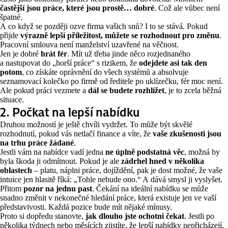
častější jsou práce, které jsou prostě… dobré
. Což ale vůbec není
špatné.
A co když se později ozve firma vašich snů? I to se stává. Pokud
přijde
výrazně lepší příležitost, můžete se rozhodnout pro změnu
.
Pracovní smlouva není manželství uzavřené na věčnost.
Jen je dobré
hrát fér
. Mít už třeba jinde něco rozjednaného
a nastupovat do
„
horší práce
“
s rizikem, že
odejdete asi tak den
potom
, co získáte oprávnění do všech systémů a absolvuje
seznamovací kolečko po firmě od ředitele po uklízečku, fér moc není.
Ale pokud práci vezmete a
dál se budete rozhlížet
, je to zcela běžná
situace.
2. Počkat na lepší nabídku
Druhou možností je ještě chvíli vydržet. To může být skvělé
rozhodnutí, pokud vás netlačí finance a víte, že
vaše zkušenosti jsou
na trhu práce žádané
.
Jestli vám na nabídce vadí jedna
ne úplně podstatná věc
, možná by
byla škoda ji odmítnout. Pokud je ale
zádrhel hned v několika
oblastech
– platu, náplni práce, dojíždění, pak je dost možné, že vaše
intuice jen hlasitě říká: „Tohle nebude ono.“ A dává smysl ji vyslyšet.
Přitom
pozor na jednu past
. Čekání na ideální nabídku se může
snadno změnit v nekonečné hledání práce, která existuje jen ve vaší
představivosti. Každá pozice bude mít nějaké mínusy.
Proto si dopředu stanovte,
jak dlouho jste ochotni čekat
. Jestli po
několika týdnech nebo měsících zjistíte, že lepší nabídky nepřicházejí,