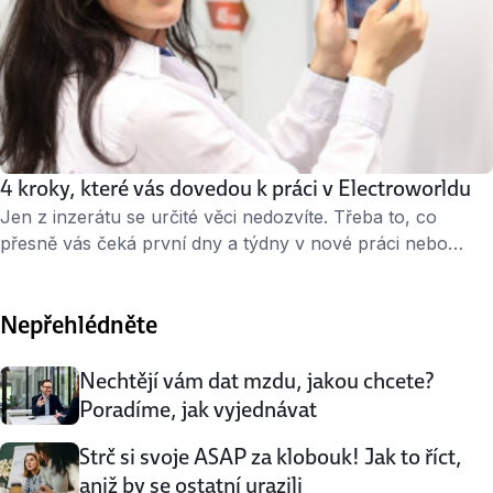
4 kroky, které vás dovedou k práci v Electroworldu
Jen z inzerátu se určité věci nedozvíte. Třeba to, co
přesně vás čeká první dny a týdny v nové práci nebo
v čem spočívá úvodní zaškolení. Společnost Electroworld,
která má v ČR 18 obchodů se spotřební elektronikou, se
Nepřehlédněte
rozhodla trochu odkrýt své zákulisí. Školitelé Kateřina
Fousková a Pavel Nykodým popisují čtyři kroky, kterými si
nováčci postupně projdou. Oba to …
Nechtějí vám dat mzdu, jakou chcete?
Poradíme, jak vyjednávat
Strč si svoje ASAP za klobouk! Jak to říct,
aniž by se ostatní urazili