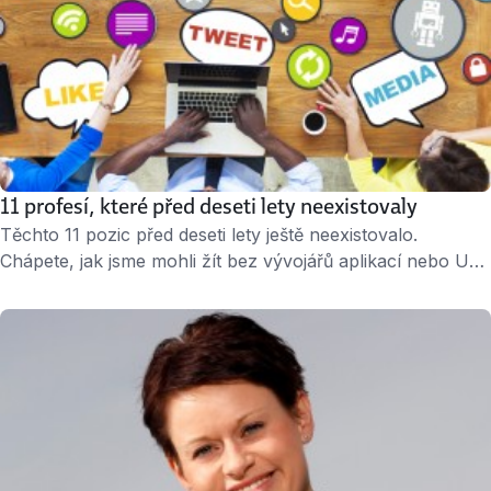
11 profesí, které před deseti lety neexistovaly
Těchto 11 pozic před deseti lety ještě neexistovalo.
Chápete, jak jsme mohli žít bez vývojářů aplikací nebo UX
designérů? » 3 minuty čtení « 1. Vývojář aplikací Před 10
lety: Mobilní trh se chystal na příchod horkých novinek:
„véček“ s integrovaným foťákem a 5 MB pamětí (no tak,
nesmějte se). Dnes: Množství „apek“, které si stahujeme …