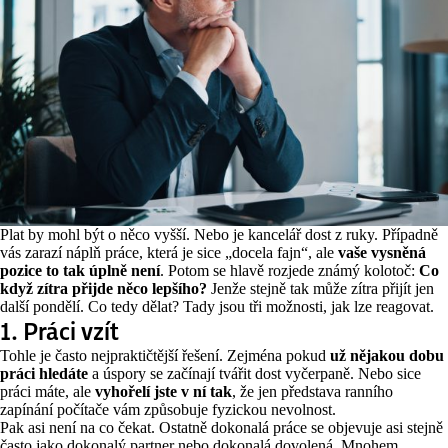
Plat by mohl být o něco vyšší. Nebo je kancelář dost z ruky. Případně
vás zarazí náplň práce, která je sice „docela fajn“, ale
vaše vysněná
pozice to tak úplně není
. Potom se hlavě rozjede známý kolotoč:
Co
když zítra přijde něco lepšího?
Jenže stejně tak může zítra přijít jen
další pondělí. Co tedy dělat? Tady jsou tři možnosti, jak lze reagovat.
1. Práci vzít
Tohle je často nejpraktičtější řešení. Zejména pokud
už nějakou dobu
práci hledáte
a úspory se začínají tvářit dost vyčerpaně. Nebo sice
práci máte, ale
vyhořelí jste v ní tak
, že jen představa ranního
zapínání počítače vám způsobuje fyzickou nevolnost.
Pak asi není na co čekat. Ostatně dokonalá práce se objevuje asi stejně
často jako dokonalý partner nebo dokonalá dovolená. Mnohem