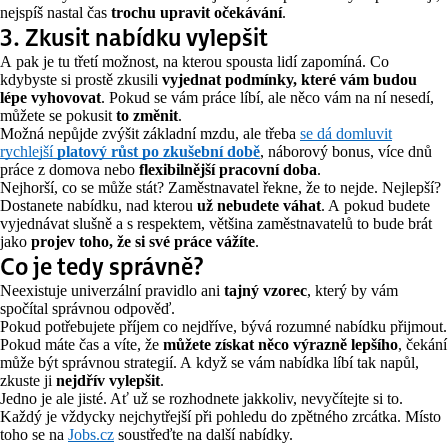
nejspíš nastal čas
trochu upravit očekávání
.
3. Zkusit nabídku vylepšit
A pak je tu třetí možnost, na kterou spousta lidí zapomíná. Co
kdybyste si prostě zkusili
vyjednat podmínky, které vám budou
lépe vyhovovat
. Pokud se vám práce líbí, ale něco vám na ní nesedí,
můžete se pokusit
to změnit
.
Možná nepůjde zvýšit základní mzdu, ale třeba
se dá domluvit
rychlejší
platový růst po zkušební době
,
náborový bonus
, více dnů
práce z domova nebo
flexibilnější pracovní doba
.
Nejhorší, co se může stát? Zaměstnavatel řekne, že to nejde. Nejlepší?
Dostanete nabídku, nad kterou
už nebudete váhat
. A pokud budete
vyjednávat slušně a s respektem, většina zaměstnavatelů to bude brát
jako
projev toho, že si své práce vážíte
.
Co je tedy správně?
Neexistuje univerzální pravidlo ani
tajný vzorec
, který by vám
spočítal správnou odpověď.
Pokud potřebujete příjem co nejdříve, bývá rozumné nabídku přijmout.
Pokud máte čas a víte, že
můžete získat něco výrazně lepšího
, čekání
může být správnou strategií. A když se vám nabídka líbí tak napůl,
zkuste ji
nejdřív vylepšit
.
Jedno je ale jisté. Ať už se rozhodnete jakkoliv, nevyčítejte si to.
Každý je vždycky nejchytřejší při pohledu do zpětného zrcátka. Místo
toho se na
Jobs.cz
soustřeďte na další nabídky.